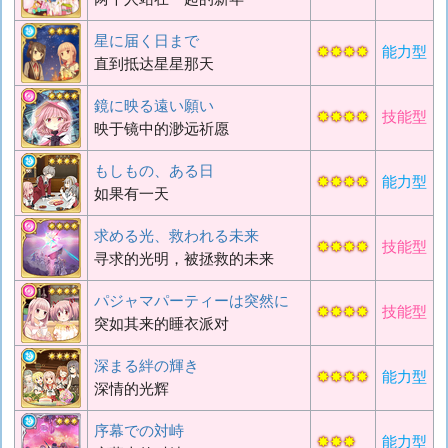
星に届く日まで
✸✸✸✸
能力型
直到抵达星星那天
鏡に映る遠い願い
✸✸✸✸
技能型
映于镜中的渺远祈愿
もしもの、ある日
✸✸✸✸
能力型
如果有一天
求める光、救われる未来
✸✸✸✸
技能型
寻求的光明，被拯救的未来
パジャマパーティーは突然に
✸✸✸✸
技能型
突如其来的睡衣派对
深まる絆の輝き
✸✸✸✸
能力型
深情的光辉
序幕での対峙
✸✸✸
能力型