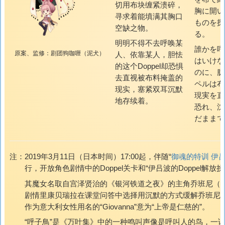
切用布块缠紧溃碎，
胸に開い
寻求着能填满其胸口
ものを探
空缺之物。
る。
明明不得不去呼唤某
誰かを呼
原案、监修：剧团狗咖喱（泥犬）
人、依靠某人，胆怯
はいけな
的这个Doppel却恐惧
のに、臆
去直视被布料掩盖的
ペルは布
现实，塞紧双耳沉默
現実を直
地存续着。
恐れ、沈
だままで
注：
2019年3月11日（日本时间）17:00起，伴随“
御魂的特训 伊
行，开放角色剧情中的Doppel关卡和“伊吕波的Doppel解放挑
其魔女名取自宫泽贤治的《银河铁道之夜》的主角乔班尼（Gio
剧情里康贝瑞拉在课堂问答中选择用沉默的方式缓解乔班尼
作为意大利女性用名的“Giovanna”意为“上帝是仁慈的”。
“
呼子鳥
”是《万叶集》中的一种鸣叫声像是呼叫人的鸟，一