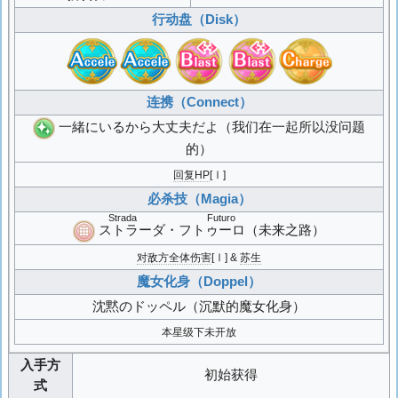
行动盘（Disk）
连携（Connect）
一緒にいるから大丈夫だよ
（我们在一起所以没问题
的）
回复HP
[Ⅰ]
必杀技（Magia）
Strada Futuro
ストラーダ・フトゥーロ
（未来之路）
对敌方全体伤害
[Ⅰ] &
苏生
魔女化身（Doppel）
沈黙のドッペル
（沉默的魔女化身）
本星级下未开放
入手方
初始获得
式