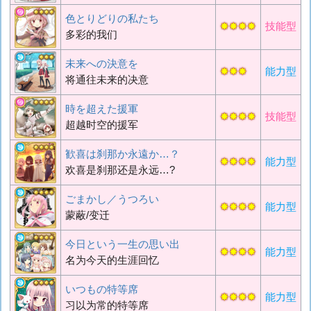
色とりどりの私たち
✸✸✸✸
技能型
多彩的我们
未来への決意を
✸✸✸
能力型
将通往未来的决意
時を超えた援軍
✸✸✸✸
技能型
超越时空的援军
歓喜は刹那か永遠か…？
✸✸✸✸
能力型
欢喜是刹那还是永远…?
ごまかし／うつろい
✸✸✸✸
能力型
蒙蔽/变迁
今日という一生の思い出
✸✸✸✸
能力型
名为今天的生涯回忆
いつもの特等席
✸✸✸✸
能力型
习以为常的特等席