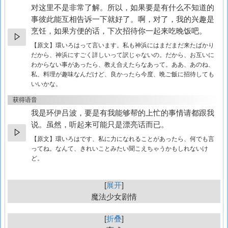
对这里不是非常了解。所以，如果要是有什么不知道的
事彼此能互相告诉一下就好了。啊，对了，我的兴趣是
烹饪，如果方便的话，下次招待你一起来吃晚饭吧。
【原文】
環いろはって言います。私も神浜にはまだまだ来たばかり
だから、神浜にすごく詳しいって訳じゃないの。だから、お互いに
わからない事があったら、教え合えたらなあって。ああ、あのね、
私、料理が趣味なんだけど、良かったら今度、晩ご飯に招待しても
いいかな。
获得语音
我是环伊吕波，要是有我能够帮的上忙的事情请都跟我
说。虽然，听起来可能只是漂亮话而已。
【原文】
環いろはです、私に力になれることがあったら、何でも言
ってね。なんて、きれいことみたい聞こえちゃうかもしれないけ
ど。
展开
魔法少女剧情
折叠