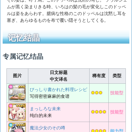
その姿は、呼子鳥。このドッペルは沈黙の写し。 ソウルジェ
ムが黒く染まりきる時、いろはの髪の毛が変化しこのドッペ
ルは姿をあらわす。臆病な性格のこのドッペルは沈黙し耳を
塞ぎ、あらゆるものを布で覆い隠そうとしてくる。
记忆结晶
专属记忆结晶
日文标题
图片
稀有度
类型
中文译名
びっしり書かれた料理レシピ
✸✸✸
技能型
写得密密麻麻的食谱
まっしろな未来
✸✸✸✸
技能型
纯白的未来
魔法少女のその噂
✸✸✸✸
能力型