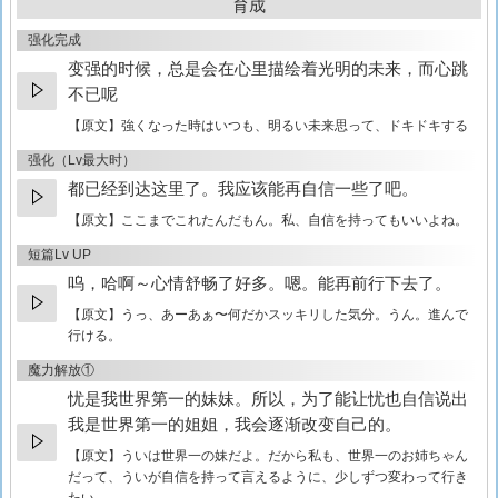
育成
强化完成
变强的时候，总是会在心里描绘着光明的未来，而心跳
不已呢
【原文】
強くなった時はいつも、明るい未来思って、ドキドキする
强化（Lv最大时）
都已经到达这里了。我应该能再自信一些了吧。
【原文】
ここまでこれたんだもん。私、自信を持ってもいいよね。
短篇Lv UP
呜，哈啊～心情舒畅了好多。嗯。能再前行下去了。
【原文】
うっ、あーあぁ〜何だかスッキリした気分。うん。進んで
行ける。
魔力解放①
忧是我世界第一的妹妹。所以，为了能让忧也自信说出
我是世界第一的姐姐，我会逐渐改变自己的。
【原文】
ういは世界一の妹だよ。だから私も、世界一のお姉ちゃん
だって、ういが自信を持って言えるように、少しずつ変わって行き