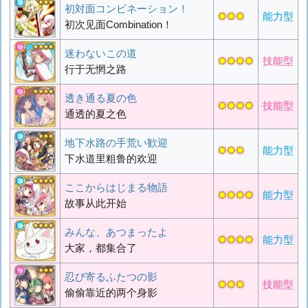
初対面コンビネーション！
✸✸✸
能力型
初次见面Combination！
迷わないこの道
✸✸✸✸
技能型
行于无惘之路
透き通る夏の色
✸✸✸✸
技能型
通透的夏之色
地下水路の手荒い歓迎
✸✸✸
能力型
下水道里粗鲁的欢迎
ここからはじまる物語
✸✸✸✸
能力型
故事从此开始
みんな、あつまったよ
✸✸✸✸
能力型
大家，都集合了
忍び寄るふたつの影
✸✸✸
技能型
偷偷靠近的两个身影