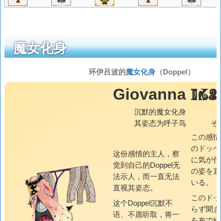
魔女化身
环伊吕波的
魔女化身
（Doppel）
GIO
Giovanna
沉默的魔女化身
其姿态为呼子鸟
そ
この感情
のドッペ
这份感情的主人，察
に気が付
觉到自己的Doppel无
の姿を直
法示人，而一直无法
いる。
直视其姿态。
このドッ
这个Doppel沉默不
らず聞き
语、不愿听取，将一
を布で締