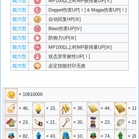
能力型
MP100以上时MP获得量UP
[Ⅱ]
能力型
Doppel伤害UP
[Ⅰ] &
Magia伤害UP
[Ⅰ]
能力型
自动回复HP
[Ⅲ]
能力型
Blast伤害UP
[Ⅳ]
能力型
防御力UP
[Ⅲ]
能力型
MP100以上时MP获得量UP
[Ⅲ]
能力型
状态异常耐性UP
[Ⅰ]
能力型
必定技能封印无效
× 10610000
× 46
、
× 15
、
× 36
、
× 44
、
× 11
× 23
、
× 21
、
× 20
、
× 23
、
× 21
× 82
、
× 43
、
× 10
、
× 74
、
× 28