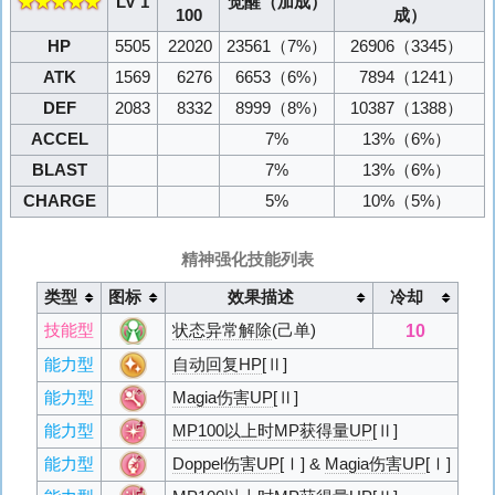
★★★★★
LV 1
觉醒（加成）
100
成）
HP
5505
22020
23561
（7%）
26906
（3345）
ATK
1569
6276
6653
（6%）
7894
（1241）
DEF
2083
8332
8999
（8%）
10387
（1388）
ACCEL
7%
13%
（6%）
BLAST
7%
13%
（6%）
CHARGE
5%
10%
（5%）
精神强化技能列表
类型
图标
效果描述
冷却
10
技能型
状态异常解除
(己单)
能力型
自动回复HP
[Ⅱ]
能力型
Magia伤害UP
[Ⅱ]
能力型
MP100以上时MP获得量UP
[Ⅱ]
能力型
Doppel伤害UP
[Ⅰ] &
Magia伤害UP
[Ⅰ]