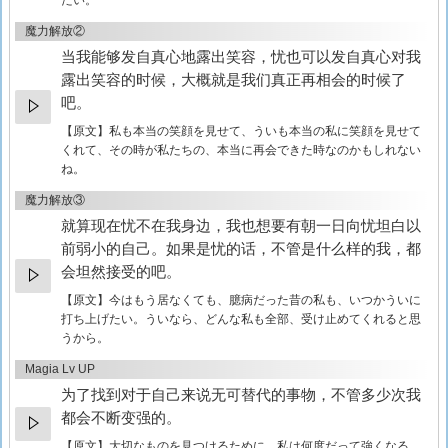
たい。
魔力解放②
当我能够发自真心地露出笑容，忧也可以发自真心对我
露出笑容的时候，大概就是我们真正再相会的时候了
吧。
【原文】
私も本当の笑顔を見せて、ういも本当の私に笑顔を見せて
くれて、その時が私たちの、本当に再会できた時なのかもしれない
ね。
魔力解放③
就算现在忧不在我身边，我也想要有朝一日向忧坦白以
前弱小的自己。如果是忧的话，不管是什么样的我，都
会坦然接受的吧。
【原文】
今はもう居なくても、臆病だった昔の私も、いつかういに
打ち上げたい。ういなら、どんな私も全部、受け止めてくれると思
うから。
Magia Lv UP
为了找到对于自己来说无可替代的事物，不管多少次我
都会不断变强的。
【原文】
大切なものを見つけるために、私は何度だって強くなる