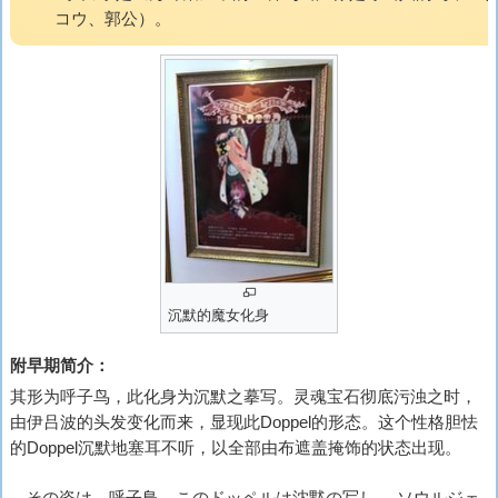
コウ、郭公
）。
沉默的魔女化身
附早期简介：
其形为呼子鸟，此化身为沉默之摹写。灵魂宝石彻底污浊之时，
由伊吕波的头发变化而来，显现此Doppel的形态。这个性格胆怯
的Doppel沉默地塞耳不听，以全部由布遮盖掩饰的状态出现。