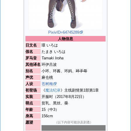
PixivID=64745289
人物信息
日文名
環 いろは
假名
たまき いろは
罗马音
Tamaki Iroha
其他译名
环伊吕波
别名
小环、环酱、环妈、
环子哥
声优
麻仓桃
人设
苍树梅
初登场
《
魔法纪录
》主线剧情第1部第1章
实装
开服时（2017年8月22日）
萌点
贫乳、黑丝、
受
年龄
15（中3）
身高
156cm
愿望
（以下内容可能涉及剧透）
[1]
治好
妹妹
的病