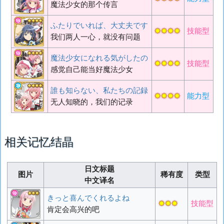
魔法少女的那个传言
ふたりでいれば、大丈夫です
✸✸✸✸
技能型
我们两人一心，就没有问题
魔法少女になれる気がしたの
✸✸✸✸
技能型
感觉自己能当好魔法少女
誰も知らない、私たちの記録
✸✸✸✸
能力型
无人知晓的，我们的记录
相关记忆结晶
日文标题
图片
稀有度
类型
中文译名
きっと喜んでくれるよね
✸✸✸
技能型
肯定会高兴的吧