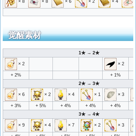
× 8
× 8
× 6
× 2
× 4
觉醒素材
1★ → 2★
× 2
× 2
+ 2%
+ 1%
2★ → 3★
× 6
× 2
× 4
× 1
× 3
+ 3%
+ 5%
+ 4%
+ 4%
+ 4%
3★ → 4★
× 9
× 4
× 7
× 2
× 3