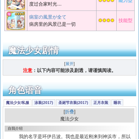
✸✸✸✸
能力型
度过合家时光…
病室の風景が全て
✸✸✸✸
技能型
病房里的风景已是一切
魔法少女剧情
展开
注意
：以下内容可能涉及剧透，请谨慎阅读。
角色语音
魔法少女/私服
泳装(2017)
圣诞节衣装(2017)
正月衣装
睡衣
折叠
魔法少女
自我介绍
我的名字是环伊吕波。我也是最近刚来到神浜市，所以