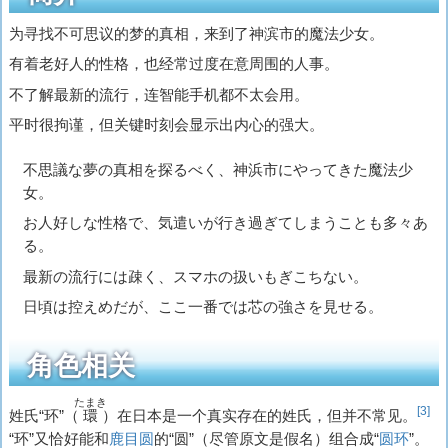
为寻找不可思议的梦的真相，来到了神滨市的魔法少女。
有着老好人的性格，也经常过度在意周围的人事。
不了解最新的流行，连智能手机都不太会用。
平时很拘谨，但关键时刻会显示出内心的强大。
不思議な夢の真相を探るべく、神浜市にやってきた魔法少
女。
お人好しな性格で、気遣いが行き過ぎてしまうことも多々あ
る。
最新の流行には疎く、スマホの扱いもぎこちない。
日頃は控えめだが、ここ一番では芯の強さを見せる。
角色相关
たまき
[3]
姓氏“环”（
環
）在日本是一个真实存在的姓氏，但并不常见。
“环”又恰好能和
鹿目圆
的“圆”（尽管原文是假名）组合成“
圆环
”。