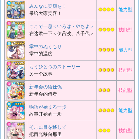
みんなに笑顔を！
✸✸✸✸
能力型
带给大家笑容！
ここで一息＜いろは・やちよ＞
✸✸✸✸
技能型
在这歇一下＜伊吕波、八千代＞
掌中のぬくもり
✸✸✸✸
能力型
掌中的温度
もうひとつのストーリー
✸✸✸✸
技能型
另一个故事
新年会の給仕係
✸✸✸
技能型
新年会的侍者
物語が始まる一歩
✸✸✸✸
能力型
故事开始的一步
そこに目を移して
✸✸✸
技能型
把目光移向那里