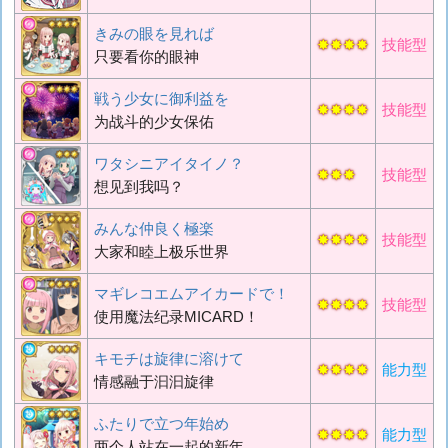
きみの眼を見れば
✸✸✸✸
技能型
只要看你的眼神
戦う少女に御利益を
✸✸✸✸
技能型
为战斗的少女保佑
ワタシニアイタイノ？
✸✸✸
技能型
想见到我吗？
みんな仲良く極楽
✸✸✸✸
技能型
大家和睦上极乐世界
マギレコエムアイカードで！
✸✸✸✸
技能型
使用魔法纪录MICARD！
キモチは旋律に溶けて
✸✸✸✸
能力型
情感融于汩汩旋律
ふたりで立つ年始め
✸✸✸✸
能力型
两个人站在一起的新年