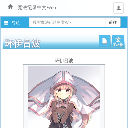
魔法纪录中文Wiki
用
户
导航
文
不转换
环伊吕波
跳
环伊吕波
转
至：
导
航
、
搜
索