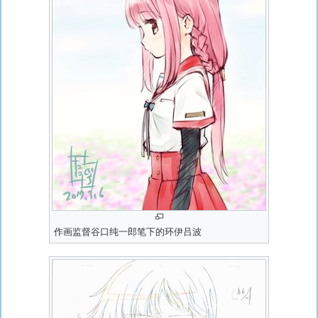
作画监督谷口纯一郎笔下的环伊吕波