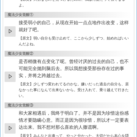
よ。
魔法少女觉醒①
接受弱小的自己，从现在开始一点点地作出改变，这样
就好了吧。
【原文】
弱い自分も受け止めて、ここから少しずつ、始めればいい
んだよね。
魔法少女觉醒②
是否稍微有点变化了呢。曾经讨厌的过去的自己，也不
可能完全抛到脑后去。所以我想接受那份存在过的事
实，并将之跨越过去。
【原文】
少しずつ変われてるのかな。嫌いだった過去の自分も、居
なかった事になんて出来ないから。受け入れて、乗り越えて行きた
い。
魔法少女觉醒③
和大家相遇后，我终于明白了。并不是因为珍惜这份感
情才要隐瞒心意。而正是因为很珍惜，所以才一定要表
达出来。我不想对那么喜欢的人撒谎啊。
【原文】
みんなと出逢って、やっと分かった。大切だから本心を隠