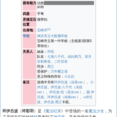
固有能力
治愈
实为“倒带”（使对象的时间回溯）
[剧透]
武器
手弩
灵魂宝石
颈带扣
位置
[2]
出身地
宝崎市
学校
神滨市立大附属学校
宝崎市立第一中学校（主线第1部第5
章转出）
关系人
妹妹：
环忧
队友：
七海八千代
、
由比鹤乃
、
深月
菲莉希亚
、
二叶莎奈
同乡：
黑江
受保护：
万年樱之谣
意义特殊的存在：
小丘比
备注
游戏中另有
环伊吕波（泳装ver.）
、
小
伊吕波
、
伊吕波·八千代（决战
ver.）
、
伊吕波·忧（巫女ver.）
、
圆·伊
吕波
、
环伊吕波（动画ver.）
、
∞伊吕
波
、
伊吕波·黑江
卡面。
环伊吕波
（
环彩羽
）是《
魔法纪录
》中登场的一名
魔法少女
，为
了寻找失踪的妹妹
忧
而来到了
神滨市
。是本游戏的主角。