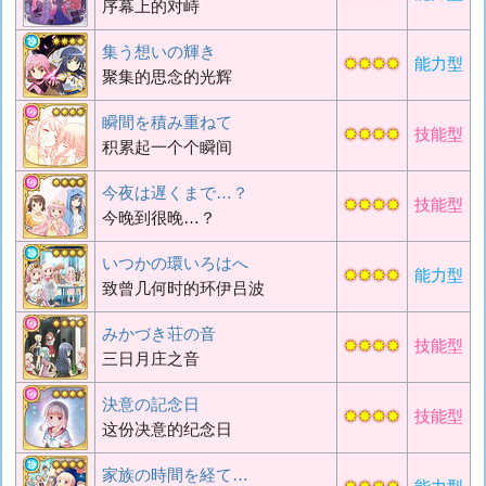
序幕上的对峙
集う想いの輝き
✸✸✸✸
能力型
聚集的思念的光辉
瞬間を積み重ねて
✸✸✸✸
技能型
积累起一个个瞬间
今夜は遅くまで…？
✸✸✸✸
技能型
今晚到很晚…？
いつかの環いろはへ
✸✸✸✸
能力型
致曾几何时的环伊吕波
みかづき荘の音
✸✸✸✸
技能型
三日月庄之音
決意の記念日
✸✸✸✸
技能型
这份决意的纪念日
家族の時間を経て…