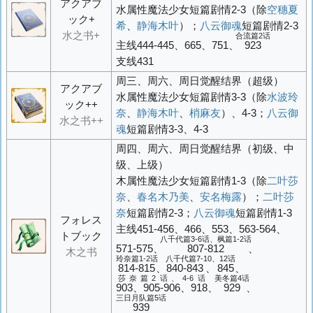
アクアブ
水属性魔法少女短篇剧情2-3（除
空穗夏
ック+
希
、
静海木叶
）；
八云御魂
短篇剧情2-3
水之书+
合流篇2话
主线444-445、665、751、
923
支线431
周三、周六、周日觉醒结界（超级）
アクアブ
水属性魔法少女短篇剧情3-3（除
水波玲
ック++
奈
、
静海木叶
、
梢麻友
）、4-3；
八云御
水之书++
魂
短篇剧情3-3、4-3
周四、周六、周日觉醒结界（初级、中
级、上级）
木属性魔法少女短篇剧情1-3（除
二叶莎
奈
、
春名木乃美
、
安名梅露
）；
二叶莎
奈
短篇剧情2-3；
八云御魂
短篇剧情1-3
フォレス
主线451-456、466、553、563-564、
トブック
八千代篇3-6话、枫篇1-2话
571-575、
807-812
、
木之书
玲奈篇1-2话
八千代篇7-10、12话
814-815
、
840-843、845
、
莎奈篇2话、4-6话
美冬篇4话
903、905-906、918
、
929
、
三日月队篇5话
939