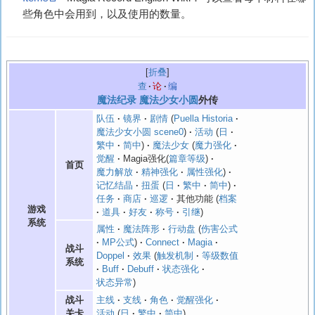
些角色中会用到，以及使用的数量。
折叠
查
论
编
魔法纪录
魔法少女小圆
外传
队伍
镜界
剧情
Puella Historia
魔法少女小圆 scene0
活动
日
繁中
简中
魔法少女
魔力强化
觉醒
Magia强化(
篇章等级
)
首页
魔力解放
精神强化
属性强化
记忆结晶
扭蛋
日
繁中
简中
任务
商店
巡逻
其他功能
档案
游戏
道具
好友
称号
引继
系统
属性
魔法阵形
行动盘
伤害公式
MP公式
Connect
Magia
战斗
Doppel
效果
触发机制
等级数值
系统
Buff
Debuff
状态强化
状态异常
主线
支线
角色
觉醒强化
战斗
活动
日
繁中
简中
关卡