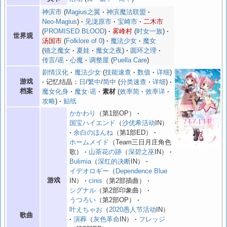
神滨市
Magius之翼
神滨魔法联盟
Neo-Magius
见泷原市
宝崎市
二木市
PROMISED BLOOD
雾峰村
时女一族
世界观
汤国市
Folklore of 0
魔法少女
魔女
镜之魔女
夏娃
魔女之夜
圆环之理
传言/谣
心魔
调整屋
Puella Care
剧情汉化
魔法少女
技能速查
数值
详细
游戏
记忆结晶：
日
/
繁中
/
简中
分类速查
详细
档案
魔女化身
魔女·谣
素材
效率简
效率详
攻略
贴纸
かかわり
（第1部OP）
国宝ハイエンド
（
沙优希活动
IN）
余白のほんね
（第1部ED）
ホームメイド
（Team三日月庄角色
歌）
山茶花の跡
（
深碧之巫
IN）
Bulimia
（
深红的决断
IN）
イデオロギー
（
Dependence Blue
游戏
IN）
cinis
（第2部插曲）
シグナル
（第2部印象曲）
うつろい
（第2部OP）
叶えちゃお
（
2020愚人节活动
IN）
歌曲
演葬
（
灰色革命
IN）
フレッジ