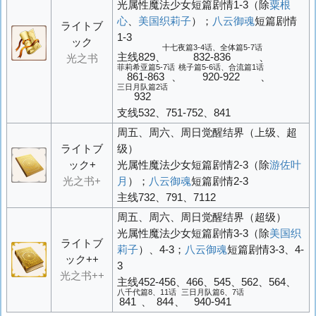
光属性魔法少女短篇剧情1-3（除
粟根
心
、
美国织莉子
）；
八云御魂
短篇剧情
ライトブ
1-3
ック
十七夜篇3-4话、全体篇5-7话
主线829、
832-836
、
光之书
菲莉希亚篇5-7话
桃子篇5-6话、合流篇1话
861-863
、
920-922
、
三日月队篇2话
932
支线532、751-752、841
周五、周六、周日觉醒结界（上级、超
ライトブ
级）
ック+
光属性魔法少女短篇剧情2-3（除
游佐叶
光之书+
月
）；
八云御魂
短篇剧情2-3
主线732、791、7112
周五、周六、周日觉醒结界（超级）
光属性魔法少女短篇剧情3-3（除
美国织
ライトブ
莉子
）、4-3；
八云御魂
短篇剧情3-3、4-
ック++
3
光之书++
主线452-456、466、545、562、564、
八千代篇8、11话
三日月队篇6、7话
841、844
、
940-941