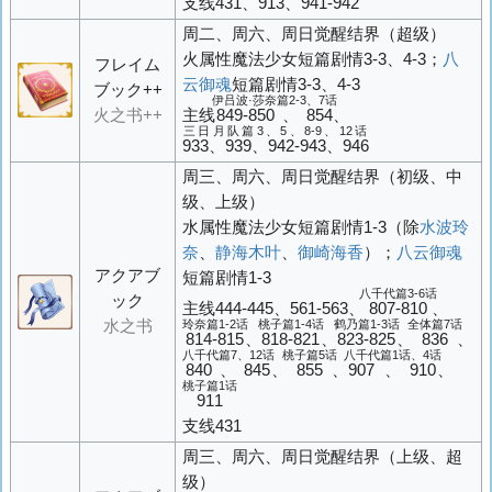
支线431、913、941-942
周二、周六、周日觉醒结界（超级）
火属性魔法少女短篇剧情3-3、4-3；
八
フレイム
云御魂
短篇剧情3-3、4-3
ブック++
伊吕波·莎奈篇2-3、7话
火之书++
主线
849-850、854
、
三日月队篇3、5、8-9、12话
933、939、942-943、946
周三、周六、周日觉醒结界（初级、中
级、上级）
水属性魔法少女短篇剧情1-3（除
水波玲
奈
、
静海木叶
、
御崎海香
）；
八云御魂
アクアブ
短篇剧情1-3
八千代篇3-6话
ック
主线444-445、561-563、
807-810
、
水之书
玲奈篇1-2话
桃子篇1-4话
鹤乃篇1-3话
全体篇7话
814-815
、
818-821
、
823-825
、
836
、
八千代篇7、12话
桃子篇5话
八千代篇1话、4话
840、845
、
855
、
907、910
、
桃子篇1话
911
支线431
周三、周六、周日觉醒结界（上级、超
级）