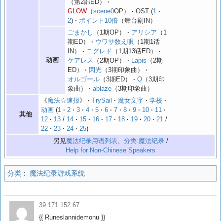
（第2部ED）
GLOW
（
scene0
OP）
OST
1
2
ポイント10倍
（舞台剧IN）
ごまかし
（1期OP）
アリシア
（1
期ED）
ウワサ数え唄
（1期1话
IN）
ニグレド
（1期13话ED）
动画
ケアレス
（2期OP）
Lapis
（2期
ED）
閃光
（3期印象曲）
オルゴール
（3期ED）
Q
（3期印
象曲）
ablaze
（3期印象曲）
《
魔法☆速报
》
TrySail
魔女文字
学校
动画
1
2
3
4
5
6
7
8
9
10
11
其他
12
13
/
14
15
16
17
18
19
20
21
/
22
23
24
25
另见
魔法纪录用语列表
、
分类:魔法纪录
/
Help for Non-Chinese Speakers
分类
：
魔法纪录游戏系统
39.171.152.67
{{ Runeslannidemonu }}