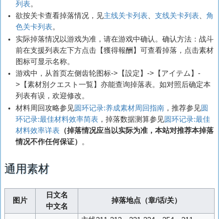
列表
。
欲按关卡查看掉落情况，见
主线关卡列表
、
支线关卡列表
、
角
色关卡列表
。
实际掉落情况以游戏为准，请在游戏中确认。确认方法：战斗
前在支援列表左下方点击【
獲得報酬
】可查看掉落，点击素材
图标可显示名称。
游戏中，从首页左侧齿轮图标->【
設定
】->【
アイテム
】-
>【
素材別クエスト一覧
】亦能查询掉落表。如对照后确定本
列表有误，欢迎修改。
材料周回攻略参见
圆环记录:养成素材周回指南
，推荐参见
圆
环记录:最佳材料效率简表
，掉落数据测算参见
圆环记录:最佳
材料效率详表
（掉落情况应当以实际为准，本站对推荐本掉落
情况不作任何保证）
。
通用素材
日文名
图片
掉落地点（章/话/关）
中文名