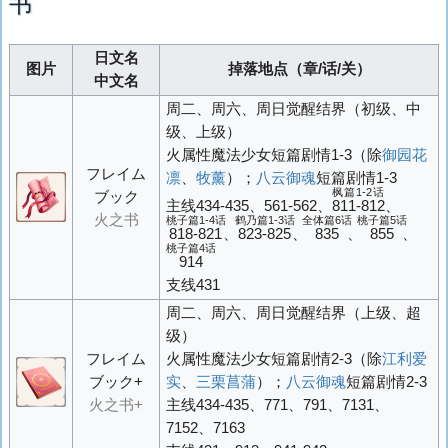
书
日文名
图片
掉落地点（章/话/关）
中文名
周二、周六、周日觉醒结界（初级、中
级、上级）
火属性魔法少女短篇剧情1-3（除
御园花
フレイム
凛
、
牧薰
）；
八云御魂
短篇剧情1-3
枫篇1-2话
ブック
主线434-435、561-562、
811-812
、
火之书
桃子篇1-4话
鹤乃篇1-3话
全体篇6话
桃子篇5话
818-821
、
823-825
、
835
、
855
、
桃子篇4话
914
支线431
周二、周六、周日觉醒结界（上级、超
级）
フレイム
火属性魔法少女短篇剧情2-3（除
江利爱
ブック+
实
、
三栗菖蒲
）；
八云御魂
短篇剧情2-3
火之书+
主线434-435、771、791、7131、
7152、7163