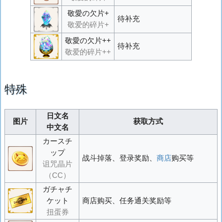
敬愛の欠片+
待补充
敬爱的碎片+
敬愛の欠片++
待补充
敬爱的碎片++
特殊
日文名
图片
获取方式
中文名
カースチ
ップ
战斗掉落、登录奖励、
商店
购买等
诅咒晶片
（CC）
ガチャチ
ケット
商店购买、任务通关奖励等
扭蛋券