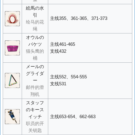
絵馬の水
引
主线355、361-365、371-373
绘马的花
绳
オウルの
バケツ
主线461-465
猫头鹰的
支线432
桶
メールの
グライダ
主线552、554-555
ー
支线531
邮件的滑
翔机
スタッフ
のキース
イッチ
主线653-654、662-663
职员的开
关钥匙