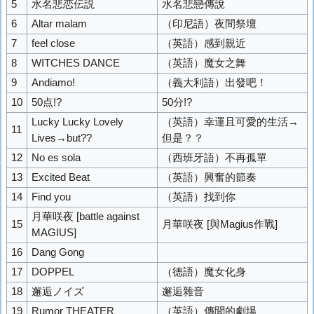
5
水名悲恋伝説
水名悲戀傳說
6
Altar malam
（印尼語）夜間祭壇
7
feel close
（英語）感到親近
8
WITCHES DANCE
（英語）魔女之舞
9
Andiamo!
（義大利語）出發吧！
10
50点!?
50分!?
Lucky Lucky Lovely
（英語）幸運且可愛的生活→
11
Lives→but??
但是？？
12
No es sola
（西班牙語）不再孤單
13
Excited Beat
（英語）興奮的節奏
14
Find you
（英語）找到你
月華咲夜
[battle against
15
月華咲夜 [與Magius作戰]
MAGIUS]
16
Dang Gong
17
DOPPEL
（德語）魔女化身
18
邂逅ノイズ
邂逅雜音
19
Rumor THEATER
（英語）傳聞的劇場