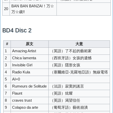
BAN BAN BANZAI！万☆
20
万☆歳!!
BD4 Disc 2
#
原文
大意
1
Amazing Artist
（英語）了不起的藝術家
2
Chica Iamenta
（西班牙語）女孩的遺憾
3
Invisible Girl
（英語）隱形女孩
4
Radio Kula
（塞爾維亞-克羅地亞語）無線電塔
5
AI=0
6
Rumeurs de Solitude
（法語）寂寞的謠言
7
Flaunt
（英語）炫耀
8
craves trust
（英語）渴望信任
9
Colapso da arte
（葡萄牙語）藝術崩潰