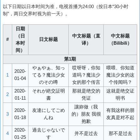
以下日期以日本时间为准，电视首播为24:00（按日本“30小时
制”，两日交界时视为前一天）。
日期
（日
中文标题（直
中文标题
#
日文标题
本时
译）
（Bilibili）
间）
第1期
やぁやぁ、知っ
哎呀呀，你知
喂喂、你知道
2020-
1
てる？魔法少女
道吗？魔法少
魔法少女的这
01-04
のその噂
女的那个传言
个传闻吗？
2020-
それが絶交証明
那就是绝交的
这就是绝交证
2
01-11
書
凭证
明书
讓妳做（我
2020-
友達にしてごめ
有我这样的朋
3
的）朋友 我很
01-18
んね
友真是对不起
抱歉
2020-
過去じゃないで
4
并不是过去
那不是过去
01-25
す