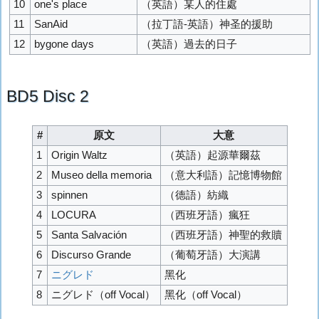
10
one's place
（英語）某人的住處
11
SanAid
（拉丁語-英語）神圣的援助
12
bygone days
（英語）過去的日子
BD5 Disc 2
#
原文
大意
1
Origin Waltz
（英語）起源華爾茲
2
Museo della memoria
（意大利語）記憶博物館
3
spinnen
（德語）紡織
4
LOCURA
（西班牙語）瘋狂
5
Santa Salvación
（西班牙語）神聖的救贖
6
Discurso Grande
（葡萄牙語）大演講
7
ニグレド
黑化
8
ニグレド
（off Vocal）
黑化（off Vocal）