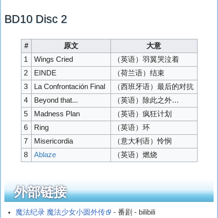
BD10 Disc 2
#
原文
大意
1
Wings Cried
（英语）羽翼哭泣着
2
EINDE
（荷兰语）结束
3
La Confrontación Final
（西班牙语）最后的对抗
4
Beyond that...
（英语）除此之外…
5
Madness Plan
（英语）疯狂计划
6
Ring
（英语）环
7
Misericordia
（意大利语）怜悯
8
Ablaze
（英语）燃烧
外部链接
魔法纪录 魔法少女小圆外传
- 番剧 - bilibili