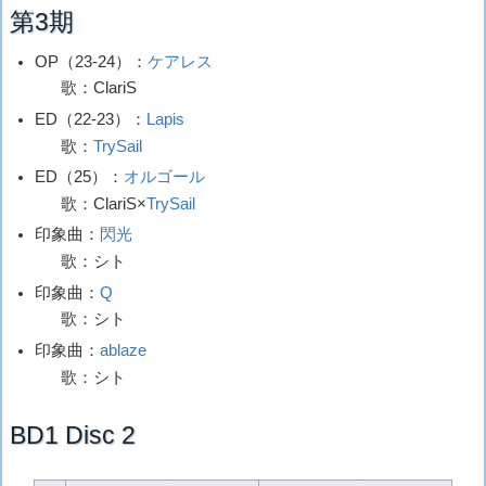
第3期
OP（23-24）：
ケアレス
歌：ClariS
ED（22-23）：
Lapis
歌：
TrySail
ED（25）：
オルゴール
歌：ClariS×
TrySail
印象曲：
閃光
歌：
シト
印象曲：
Q
歌：
シト
印象曲：
ablaze
歌：
シト
BD1 Disc 2