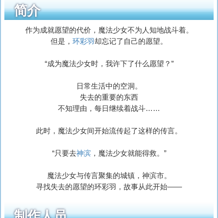
简介
作为成就愿望的代价，魔法少女不为人知地战斗着。
但是，
环彩羽
却忘记了自己的愿望。
“成为魔法少女时，我许下了什么愿望？”
日常生活中的空洞。
失去的重要的东西
不知理由，每日继续着战斗……
此时，魔法少女间开始流传起了这样的传言。
“只要去
神滨
，魔法少女就能得救。”
魔法少女与传言聚集的城镇，神滨市。
寻找失去的愿望的环彩羽，故事从此开始——
制作人员