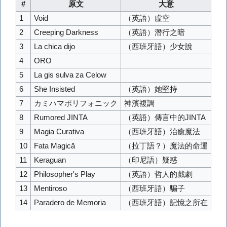
#
原文
大意
1
Void
（英語）虛空
2
Creeping Darkness
（英語）潛行之暗
3
La chica dijo
（西班牙語）少女說
4
ORO
5
La gis sulva za Celow
6
She Insisted
（英語）她堅持
7
カミハマポリフォニック
神濱複調
8
Rumored JINTA
（英語）傳言中的JINTA
9
Magia Curativa
（西班牙語）治癒魔法
10
Fata Magicā
（拉丁語？）魔法的命運
11
Keraguan
（印尼語）疑惑
12
Philosopher's Play
（英語）哲人的戲劇
13
Mentiroso
（西班牙語）騙子
14
Paradero de Memoria
（西班牙語）記憶之所在