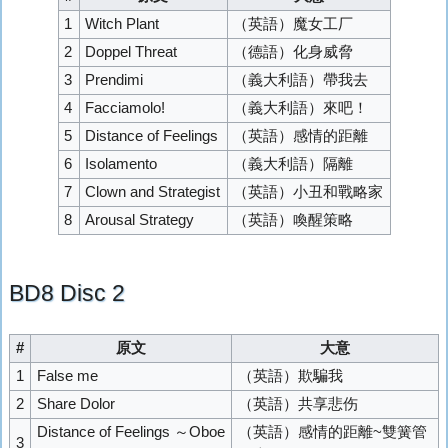
1
Witch Plant
（英語）魔女工厂
2
Doppel Threat
（德語）化身威脅
3
Prendimi
（義大利語）帶我去
4
Facciamolo!
（義大利語）來吧！
5
Distance of Feelings
（英語）感情的距離
6
Isolamento
（義大利語）隔離
7
Clown and Strategist
（英語）小丑和戰略家
8
Arousal Strategy
（英語）喚醒策略
BD8 Disc 2
#
原文
大意
1
False me
（英語）欺騙我
2
Share Dolor
（英語）共享悲伤
Distance of Feelings ～Oboe
（英語）感情的距離~雙簧管
3