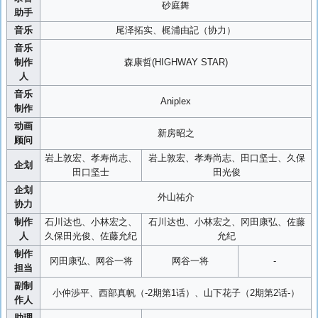
砂庭舞
助手
音乐
尾泽拓实、梶浦由記（协力）
音乐
制作
森康哲(HIGHWAY STAR)
人
音乐
Aniplex
制作
动画
新房昭之
顾问
岩上敦宏、孝寿尚志、
岩上敦宏、孝寿尚志、田口坚士、久保
企划
田口坚士
田光俊
企划
外山祐介
协力
制作
石川达也、小林宏之、
石川达也、小林宏之、冈田康弘、佐藤
人
久保田光俊、佐藤允纪
允纪
制作
冈田康弘、网谷一将
网谷一将
-
担当
副制
小仲渉平、西部真帆（-2期第1话）、山下花子（2期第2话-）
作人
助理