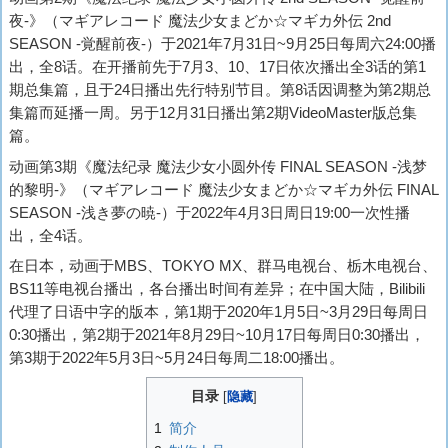
夜-》（
マギアレコード 魔法少女まどか☆マギカ外伝 2nd
SEASON -覚醒前夜-
）于2021年7月31日~9月25日每周六24:00播
出，全8话。在开播前先于7月3、10、17日依次播出全3话的第1
期总集篇，且于24日播出先行特别节目。第8话因调整为第2期总
集篇而延播一周。另于12月31日播出第2期VideoMaster版总集
篇。
动画第3期《魔法纪录 魔法少女小圆外传 FINAL SEASON -浅梦
的黎明-》（
マギアレコード 魔法少女まどか☆マギカ外伝 FINAL
SEASON -浅き夢の暁-
）于2022年4月3日周日19:00一次性播
出，全4话。
在日本，动画于MBS、TOKYO MX、群马电视台、栃木电视台、
BS11等电视台播出，各台播出时间有差异；在中国大陆，Bilibili
代理了日语中字的版本，第1期于2020年1月5日~3月29日每周日
0:30播出，第2期于2021年8月29日~10月17日每周日0:30播出，
第3期于2022年5月3日~5月24日每周二18:00播出。
目录
1
简介