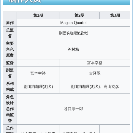
第1期
第2期
第3期
原作
Magica Quartet
总监
剧团狗咖喱(泥犬)
督
主要
角色
苍树梅
原案
监督
-
宫本幸裕
副监
宫本幸裕
吉泽翠
督
系列
剧团狗咖喱(泥犬)
剧团狗咖喱(泥犬)、高山克彦
构成
角色
设计
总作
谷口淳一郎
画监
督
总作