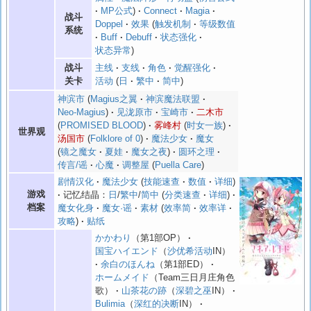
MP公式
Connect
Magia
战斗
Doppel
效果
触发机制
等级数值
系统
Buff
Debuff
状态强化
状态异常
主线
支线
角色
觉醒强化
战斗
活动
日
繁中
简中
关卡
神滨市
Magius之翼
神滨魔法联盟
Neo-Magius
见泷原市
宝崎市
二木市
PROMISED BLOOD
雾峰村
时女一族
世界观
汤国市
Folklore of 0
魔法少女
魔女
镜之魔女
夏娃
魔女之夜
圆环之理
传言/谣
心魔
调整屋
Puella Care
剧情汉化
魔法少女
技能速查
数值
详细
游戏
记忆结晶：
日
/
繁中
/
简中
分类速查
详细
档案
魔女化身
魔女·谣
素材
效率简
效率详
攻略
贴纸
かかわり
（第1部OP）
国宝ハイエンド
（
沙优希活动
IN）
余白のほんね
（第1部ED）
ホームメイド
（Team三日月庄角色
歌）
山茶花の跡
（
深碧之巫
IN）
Bulimia
（
深红的决断
IN）