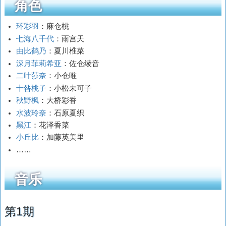
角色
环彩羽
：麻仓桃
七海八千代
：雨宫天
由比鹤乃
：夏川椎菜
深月菲莉希亚
：佐仓绫音
二叶莎奈
：小仓唯
十咎桃子
：小松未可子
秋野枫
：大桥彩香
水波玲奈
：石原夏织
黑江
：花泽香菜
小丘比
：加藤英美里
……
音乐
第1期