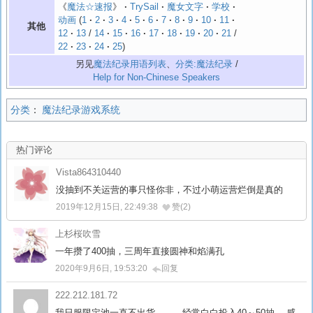
《
魔法☆速报
》
TrySail
魔女文字
学校
动画
1
2
3
4
5
6
7
8
9
10
11
其他
12
13
/
14
15
16
17
18
19
20
21
/
22
23
24
25
另见
魔法纪录用语列表
、
分类:魔法纪录
/
Help for Non-Chinese Speakers
分类
：
魔法纪录游戏系统
热门评论
Vista864310440
没抽到不关运营的事只怪你非，不过小萌运营烂倒是真的
2019年12月15日, 22:49:38
赞(2)
上杉桜吹雪
一年攒了400抽，三周年直接圆神和焰满孔
2020年9月6日, 19:53:20
回复
222.212.181.72
我日服限定池一直不出货。。。经常白白投入40～50抽 。感