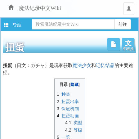
魔法纪录中文Wiki
用
户
导航
文
不转换
扭蛋
跳
扭蛋
（日文：
ガチャ
）是玩家获取
魔法少女
和
记忆结晶
的主要途
转
径。
至：
导
目录
航
1
种类
、
2
扭蛋出率
搜
索
3
保底机制
4
扭蛋动画
4.1
类型
4.2
等级
5
一览