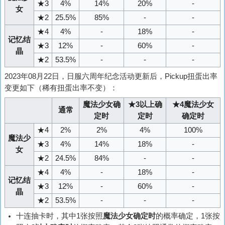
★3
4%
14%
20%
-
女
★2
25.5%
85%
-
-
★4
4%
-
18%
-
记忆结
★3
12%
-
60%
-
晶
★2
53.5%
-
-
-
2023年08月22日，日服六周年纪念活动更新后，Pickup扭蛋出率
变更如下（稀有扭蛋出率不变）：
魔法少女确
★3以上确
★4魔法少女
通常
定时
定时
确定时
★4
2%
2%
4%
100%
魔法少
★3
4%
14%
18%
-
女
★2
24.5%
84%
-
-
★4
4%
-
18%
-
记忆结
★3
12%
-
60%
-
晶
★2
53.5%
-
-
-
十连抽卡时，其中1张按照
魔法少女确定时
的概率确定，1张按