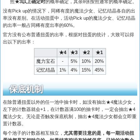
照
★3以上确定时
的概率确定，其余8张按照通常的概率确定。
没有Pick up的情况下，同稀有度的魔法少女、记忆结晶各自的出
率没有差别。在活动扭蛋中，活动Pick up的魔法少女、记忆结晶
的出率一般占同稀有度出率的60%。
官方没有公布普通扭蛋的出率，根据对扭蛋的统计，大致可以得
出以下的出率：
★4
★3
★2
★1
魔力宝石
-
5%
10%
20%
记忆结晶
1%
4%
15%
45%
保底机制
在除普通扭蛋以外的任一池中抽卡时，如没有抽出★4魔法少女，
左下的计数器就会+1，在计数器满100的抽卡时，一定会抽出★4
魔法少女。无论是否触发保底机制，抽出★4魔法少女都会立即重
置计数器。
每个池子的计数器相互独立，
尤其需要注意的是，每一期活动扭