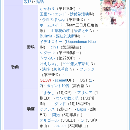
攻略
贴纸
かかわり
（第1部OP）
国宝ハイエンド
（
沙优希活动
IN）
余白のほんね
（第1部ED）
ホームメイド
（Team三日月庄角色
歌）
山茶花の跡
（
深碧之巫
IN）
Bulimia
（
深红的决断
IN）
イデオロギー
（
Dependence Blue
游戏
IN）
cinis
（第2部插曲）
シグナル
（第2部印象曲）
うつろい
（第2部OP）
叶えちゃお
（
2020愚人节活动
IN）
歌曲
演葬
（
灰色革命
IN）
フレッジ
（第2部ED）
GLOW
（
scene0
OP）
OST
1
2
ポイント10倍
（舞台剧IN）
ごまかし
（1期OP）
アリシア
（1
期ED）
ウワサ数え唄
（1期1话
IN）
ニグレド
（1期13话ED）
动画
ケアレス
（2期OP）
Lapis
（2期
ED）
閃光
（3期印象曲）
オルゴール
（3期ED）
Q
（3期印
象曲）
ablaze
（3期印象曲）