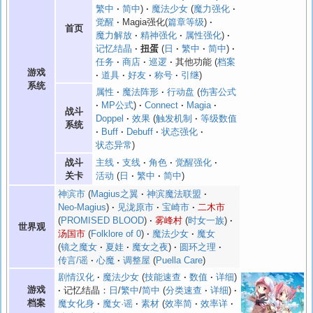
繁中
简中
魔法少女
魔力强化
觉醒
Magia强化(
篇章等级
)
首页
魔力解放
精神强化
属性强化
记忆结晶
扭蛋
日
繁中
简中
任务
商店
巡逻
其他功能
档案
游戏
道具
好友
称号
引继
系统
属性
魔法阵形
行动盘
伤害公式
MP公式
Connect
Magia
战斗
Doppel
效果
触发机制
等级数值
系统
Buff
Debuff
状态强化
状态异常
主线
支线
角色
觉醒强化
战斗
活动
日
繁中
简中
关卡
神滨市
Magius之翼
神滨魔法联盟
Neo-Magius
见泷原市
宝崎市
二木市
PROMISED BLOOD
雾峰村
时女一族
世界观
汤国市
Folklore of 0
魔法少女
魔女
镜之魔女
夏娃
魔女之夜
圆环之理
传言/谣
心魔
调整屋
Puella Care
剧情汉化
魔法少女
技能速查
数值
详细
游戏
记忆结晶：
日
/
繁中
/
简中
分类速查
详细
档案
魔女化身
魔女·谣
素材
效率简
效率详