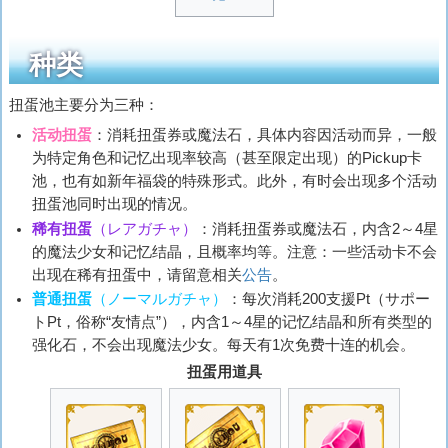
种类
扭蛋池主要分为三种：
活动扭蛋
：消耗扭蛋券或魔法石，具体内容因活动而异，一般
为特定角色和记忆出现率较高（甚至限定出现）的Pickup卡
池，也有如新年福袋的特殊形式。此外，有时会出现多个活动
扭蛋池同时出现的情况。
稀有扭蛋
（
レアガチャ
）
：消耗扭蛋券或魔法石，内含2～4星
的魔法少女和记忆结晶，且概率均等。注意：一些活动卡不会
出现在稀有扭蛋中，请留意相关
公告
。
普通扭蛋
（
ノーマルガチャ
）
：每次消耗200支援Pt（
サポー
トPt
，俗称“友情点”），内含1～4星的记忆结晶和所有类型的
强化石，不会出现魔法少女。每天有1次免费十连的机会。
扭蛋用道具