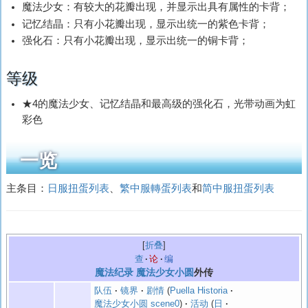
魔法少女：有较大的花瓣出现，并显示出具有属性的卡背；
记忆结晶：只有小花瓣出现，显示出统一的紫色卡背；
强化石：只有小花瓣出现，显示出统一的铜卡背；
等级
★4的魔法少女、记忆结晶和最高级的强化石，光带动画为虹
彩色
一览
主条目：
日服扭蛋列表
、
繁中服轉蛋列表
和
简中服扭蛋列表
折叠
查
论
编
魔法纪录
魔法少女小圆
外传
队伍
镜界
剧情
Puella Historia
魔法少女小圆 scene0
活动
日