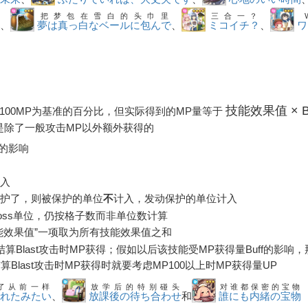
把梦包在雪白的头巾里
三合一？
後
、
夢は真っ白なベールに包んで
、
ミコイチ？
、
ワ
技能效果值 × 
100MP为基准的百分比，但实际得到的MP量等于
是除了一般攻击MP以外额外获得的
f的影响
入
护了，则被保护的单位
不
计入，发动保护的单位计入
oss单位，仍按格子数而非单位数计算
能效果值”一项取为所有技能效果值之和
算Blast攻击时MP获得；假如以后该技能受MP获得量Buff的影
算Blast攻击时MP获得时就要考虑MP100以上时MP获得量UP
了从前一样
放学后的特别碰头
对谁都保密的宝物
戻れたみたい
、
放課後の待ち合わせ
和
誰にも内緒の宝物