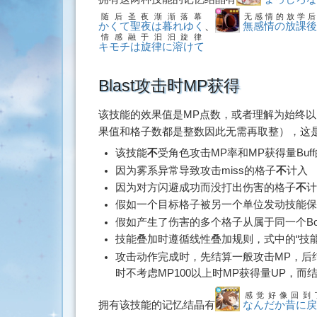
随后圣夜渐渐落幕
无感情的放学后
かくて聖夜は暮れゆく
、
無感情の放課
情感融于汩汩旋律
キモチは旋律に溶けて
Blast攻击时MP获得
该技能的效果值是MP点数，或者理解为始终以
果值和格子数都是整数因此无需再取整），这
该技能
不
受角色攻击MP率和MP获得量Buf
因为雾系异常导致攻击miss的格子
不
计入
因为对方闪避成功而没打出伤害的格子
不
计
假如一个目标格子被另一个单位发动技能保
假如产生了伤害的多个格子从属于同一个B
技能叠加时遵循线性叠加规则，式中的“技
攻击动作完成时，先结算一般攻击MP，后结
时不考虑MP100以上时MP获得量UP，而结
感觉好像回到
拥有该技能的记忆结晶有
なんだか昔に