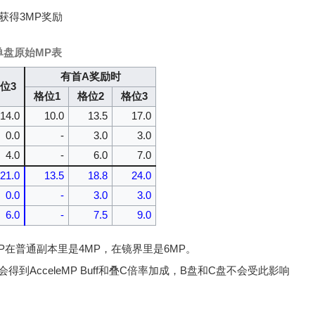
获得3MP奖励
ge单盘原始MP表
有首A奖励时
位3
格位1
格位2
格位3
14.0
10.0
13.5
17.0
0.0
-
3.0
3.0
4.0
-
6.0
7.0
21.0
13.5
18.8
24.0
0.0
-
3.0
3.0
6.0
-
7.5
9.0
在普通副本里是4MP，在镜界里是6MP。
到AcceleMP Buff和叠C倍率加成，B盘和C盘不会受此影响