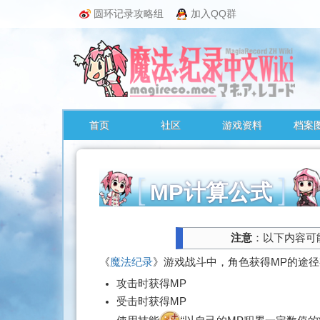
圆环记录攻略组
加入QQ群
首页
社区
游戏资料
档案
MP计算公式
跳
注意
：以下内容可
转
至：
《
魔法纪录
》游戏战斗中，角色获得MP的途
导
攻击时获得MP
航
受击时获得MP
、
搜