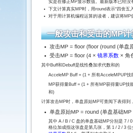
实是在修正MP显示数值。最新版本已经没
下文计算真实MP时，用round表示“四舍五入到0.1”，
对于用计算机编程运算的读者，建议将MP值
一般攻击和受击的MP计
攻击MP = floor (floor (round (单
受击MP = floor (4 ×
镜界系数
× 角
其中Buff和Debuff是线性叠加求代数和的
AcceleMP Buff = (1 + 所有AcceleMPUP
MP获得量Buff = (1 + 所有MP获得量UP技
和)
计算攻击MP时，单盘原始MP可查阅下表得到
单盘原始MP = round (单盘基础MP
其中 A / B / C 盘的单盘基础MP分别是 7 / 0 /
格位加成指这张盘是第几张，第 1 / 2 / 3 位分别有