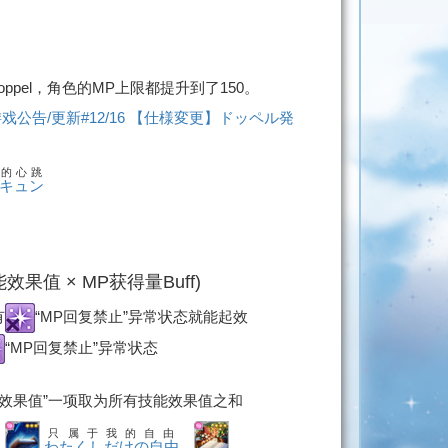
ppel，角色的MP上限都提升到了150。
:游戏公告/更新#12/16 【仕様変更】ドッペル発
的心跳
キュン
(技能效果值 × MP获得量Buff)
有
“MP回复禁止”异常状态就能起效
“MP回复禁止”异常状态
能效果值”一项取为所有技能效果值之和
只属于我的自由
、
わたくしだけの自由
、