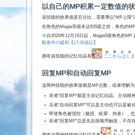
以自己的MP积累一定数值的
该技能的效果值是百分比，需要乘以“MP上限”
在角色的Magia等级未达到5级之前，角色的MP
※自2020年12月15日起，Magia5级角色的M
動条件の緩和【17:30追記】
故事从此
拥有该技能的记忆结晶有
ここからはじ
回复MP和自动回复MP
这两种技能的效果值都是MP点数，或者理解为
前者“回复MP”都是主动记忆结晶、主动精神强
后者“自动回复MP”可以是主动也可以是
即使角色被强控（魅惑、眩晕、拘束），也
前者“回复MP”总是先后按顺序触发，不存
纯白的
拥有这两种技能的记忆结晶有
まっしろ