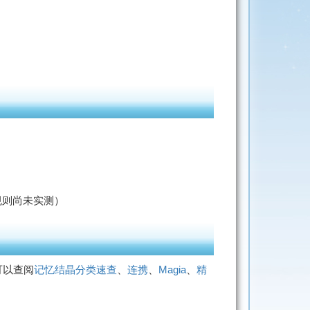
规则尚未实测）
可以查阅
记忆结晶分类速查
、
连携
、
Magia
、
精