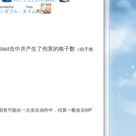
Wonderful Time
ンダフル・タイム
和
Blast击中并产生了伤害的格子数
（由于效
响，那有可能在一次攻击动作中，结算一般攻击MP