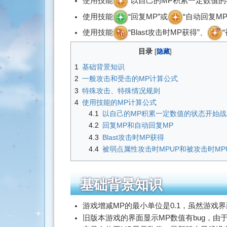
使用技能
“以自己的MP积累一定数值的
索
使用技能
“回复MP”或
“自动回复MP
使用技能
“Blast攻击时MP获得”、
目录
1
基础背景知识
2
一般攻击和受击的MP计算公式
3
特殊攻击、特殊情况规则
4
使用技能的MP计算公式
4.1
以自己的MP积累一定数值的状态开始战
4.2
回复MP和自动回复MP
4.3
Blast攻击时MP获得
4.4
被弱点属性攻击时MPUP和被攻击时MP
基础背景知识
游戏增减MP的最小单位是0.1，虽然游戏
旧版本游戏的界面显示MP数值有bug，