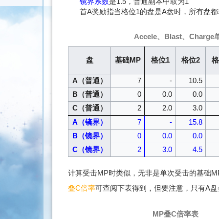
镜界系数
是1.5，普通副本中取为1
首A奖励指当格位1的盘是A盘时，所有盘都
Accele、Blast、Char
盘
基础MP
格位1
格位2
格
A（普通）
7
-
10.5
B（普通）
0
0.0
0.0
C（普通）
2
2.0
3.0
A（镜界）
7
-
15.8
B（镜界）
0
0.0
0.0
C（镜界）
2
3.0
4.5
计算受击MP时类似，无非是单次受击的基础MP
叠C倍率
可查阅下表得到，但要注意，只有A盘会得
MP叠C倍率表