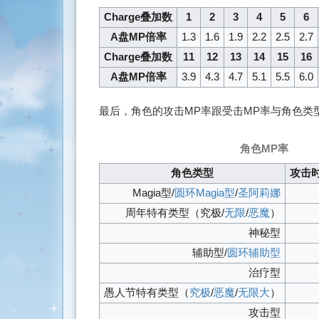
Charge叠加数
1
2
3
4
5
6
A盘MP倍率
1.3
1.6
1.9
2.2
2.5
2.7
Charge叠加数
11
12
13
14
15
16
A盘MP倍率
3.9
4.3
4.7
5.1
5.5
6.0
最后，角色的攻击MP率跟受击MP率与角色类
角色MP率
角色类型
攻击
Magia型/
圆环Magia型
/
圣阿莉娜
周年特有类型（究极/
无限
/
恶魔
）
神秘型
辅助型/
圆环辅助型
治疗型
愚人节特有类型（
究极
/
恶魔
/
无限大
）
攻击型