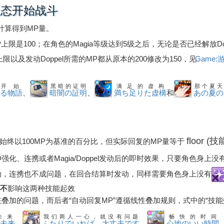
状态开始战斗
计算得到MP量。
上限是100；在角色的Magia等级达到5级之后，无论是否已经解放Do
P上限以及发动Doppel所需的MP都从原本的200修改为150，见
Game
开始
黑暗的证明
满足的虚构
那个夏天
まる物語
、
暗闇の証明
、
満ち足りた虚構
和
あの夏の
floor 
始终以100MP为基准的百分比，但实际回复的MP量等于
化、连携或者Magia/Doppel发动后的即时效果，只要角色身上没
被动，连携也不成问题，在回合结算时发动，同样需要角色身上没有
不
影响这两种技能起效
在叠加的问题，而后者“自动回复MP”遵循线性叠加规则，式中的“技
未来
我们两人一心，就没有问题
畅快的时间
な未来
、
ふたりでいれば、大丈夫です
、
心地のいい時間