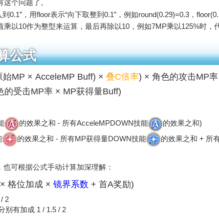
有这个问题了。
用floor表示“向下取整到0.1”，例如round(0.29)=0.3，floor(0.2
乘以10作为整型来运算，最后再除以10，例如7MP乘以125%时，
算公式
盘原始MP × AcceleMP Buff) ×
叠C倍率
) × 角色的攻击MP率 
色的受击MP率 × MP获得量Buff)
技能
的效果之和 - 所有AcceleMPDOWN技能
的效果之和)
能
的效果之和 - 所有MP获得量DOWN技能
的效果之和 + 所
，也可根据公式手动计算加深理解：
 × 格位加成 ×
镜界系数
+ 首A奖励)
 2
加成 1 / 1.5 / 2