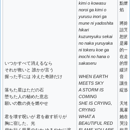
kimi o kowasu
點燃
noroi ga kimi o
焰
yurusu inori ga
mune ni yadoshita
將妳
hikari
詛咒
kuzureyuku sekai
恕的
no naka yuruyaka
是藏
ni tokeru koe ga
的一
inochi no hana o
在走
いつかすべて消えるなら
sakaseru
的世
それが救いと 誰かが言う
緩消
握った手には 冷えた奇跡だけ
WHEN EARTH
音
MEETS SKY
讓生
落ちた星はただの石
A STORM IS
綻放
堕ちた人の秘めた意志
COMING
願いの数の炎を燃やせ
SHE IS CRYING,
天地
CRYING
風暴
君を壊す呪いが 君を赦す祈りが
WHAT A
她在
胸に宿した、光
BEAUTIFUL RED
哭泣