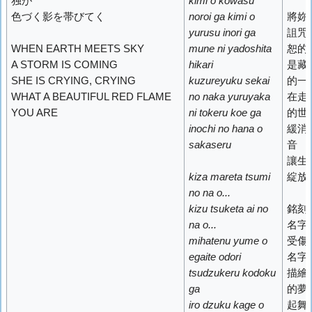
独が
kimi o kowasu
色づく影を帯びてく
noroi ga kimi o
將妳
yurusu inori ga
詛咒
WHEN EARTH MEETS SKY
mune ni yadoshita
恕的
A STORM IS COMING
hikari
是藏
SHE IS CRYING, CRYING
kuzureyuku sekai
的一
WHAT A BEAUTIFUL RED FLAME
no naka yuruyaka
在走
YOU ARE
ni tokeru koe ga
的世
inochi no hana o
緩消
sakaseru
音
讓生
kiza mareta tsumi
綻放
no na o...
kizu tsuketa ai no
銘刻
na o...
名字
mihatenu yume o
受傷
egaite odori
名字
tsudzukeru kodoku
描繪
ga
的夢
iro dzuku kage o
起舞