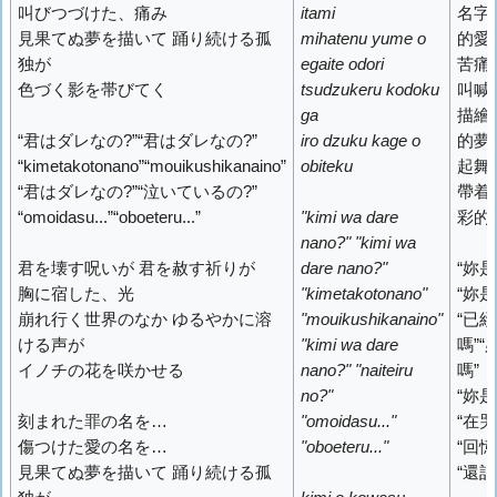
叫びつづけた、痛み
itami
名字
見果てぬ夢を描いて 踊り続ける孤
mihatenu yume o
的愛
独が
egaite odori
苦痛
色づく影を帯びてく
tsudzukeru kodoku
叫喊
ga
描繪
“君はダレなの?”“君はダレなの?”
iro dzuku kage o
的夢
“kimetakotonano”“mouikushikanaino”
obiteku
起舞
“君はダレなの?”“泣いているの?”
帶着
“omoidasu...”“oboeteru...”
"kimi wa dare
彩的
nano?" "kimi wa
君を壊す呪いが 君を赦す祈りが
dare nano?"
“妳是
胸に宿した、光
"kimetakotonano"
“妳是
崩れ行く世界のなか ゆるやかに溶
"mouikushikanaino"
“已
ける声が
"kimi wa dare
嗎”“
イノチの花を咲かせる
nano?" "naiteiru
嗎”
no?"
“妳是
刻まれた罪の名を…
"omoidasu..."
“在哭
傷つけた愛の名を…
"oboeteru..."
“回憶
見果てぬ夢を描いて 踊り続ける孤
“還記