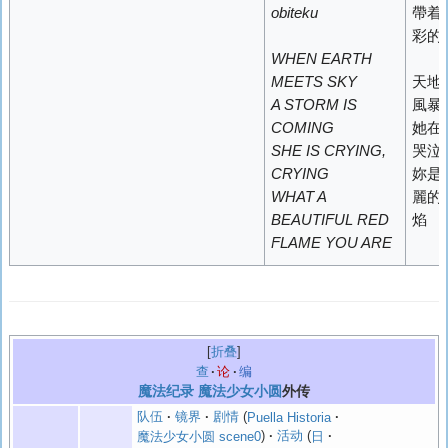
obiteku
帶着
彩的
WHEN EARTH
MEETS SKY
天地
A STORM IS
風暴
COMING
她在
SHE IS CRYING,
哭泣
CRYING
妳是
WHAT A
麗的
BEAUTIFUL RED
焰
FLAME YOU ARE
折叠
查
论
编
魔法纪录
魔法少女小圆
外传
队伍
镜界
剧情
Puella Historia
魔法少女小圆 scene0
活动
日