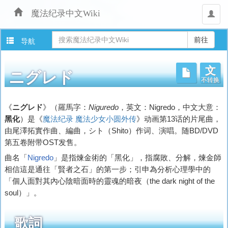
魔法纪录中文Wiki
用
户
导航
文
不转换
ニグレド
跳
《
ニグレド
》（羅馬字：
Niguredo
，英文：Nigredo，中文大意：
转
黑化
）是《
魔法纪录 魔法少女小圆外传
》动画第13话的片尾曲，
至：
由尾澤拓實作曲、編曲，シト（Shito）作词、演唱。随BD/DVD
导
第五卷附带OST发售。
航
、
曲名「
Nigredo
」是指煉金術的「黑化」，指腐敗、分解，煉金師
搜
相信這是通往「賢者之石」的第一步；引申為分析心理學中的
索
「個人面對其內心陰暗面時的靈魂的暗夜（the dark night of the
soul）」。
歌詞