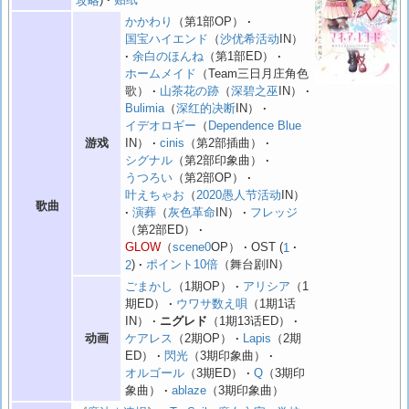
かかわり
（第1部OP）
国宝ハイエンド
（
沙优希活动
IN）
余白のほんね
（第1部ED）
ホームメイド
（Team三日月庄角色
歌）
山茶花の跡
（
深碧之巫
IN）
Bulimia
（
深红的决断
IN）
イデオロギー
（
Dependence Blue
游戏
IN）
cinis
（第2部插曲）
シグナル
（第2部印象曲）
うつろい
（第2部OP）
叶えちゃお
（
2020愚人节活动
IN）
歌曲
演葬
（
灰色革命
IN）
フレッジ
（第2部ED）
GLOW
（
scene0
OP）
OST
1
2
ポイント10倍
（舞台剧IN）
ごまかし
（1期OP）
アリシア
（1
期ED）
ウワサ数え唄
（1期1话
IN）
ニグレド
（1期13话ED）
动画
ケアレス
（2期OP）
Lapis
（2期
ED）
閃光
（3期印象曲）
オルゴール
（3期ED）
Q
（3期印
象曲）
ablaze
（3期印象曲）