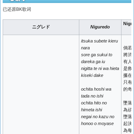
已还原BK歌词
Nig
ニグレド
Niguredo
itsuka subete kieru
nara
倘若
sore ga sukui to
將消
dareka ga iu
有人
nigitta te ni wa hieta
是救
kiseki dake
攥在
只有
ochita hoshi wa
的奇
tada no ishi
ochita hito no
墜落
himeta ishi
為頑
negai no kazu no
墮落
honoo o moyase
起決
為每