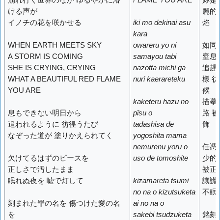
崩れ行く世界のなか ゆるやかに溶
FLAME YOU ARE
妳是
ける声が
麗的
イノチの花を咲かせる
iki mo dekinai asu
焰
kara
WHEN EARTH MEETS SKY
owareru yō ni
如同
A STORM IS COMING
samayou tabi
窒息
SHE IS CRYING, CRYING
nazotta michi ga
追趕
WHAT A BEAUTIFUL RED FLAME
nuri kaerareteku
樣 
YOU ARE
候
kaketeru hazu no
描摹
息もできない明日から
pīsu o
路 
追われるように 彷徨うたび
tadashisa de
飾
なぞった道が 塗りかえられてく
yogoshita mama
nemurenu yoru o
任憑
欠けてるはずのピースを
uso de tomoshite
少的
正しさで汚したまま
被正
眠れぬ夜を 嘘で灯して
kizamareta tsumi
讓謊
no na o kizutsuketa
不眠
刻まれた罪の名を 傷つけた愛の名
ai no na o
を
sakebi tsudzuketa
銘刻