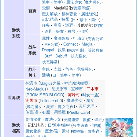
繁中
简中
魔法少女
魔力强化
觉醒
Magia强化(
篇章等级
)
首页
魔力解放
精神强化
属性强化
记忆结晶
扭蛋
日
繁中
简中
任务
商店
巡逻
其他功能
档案
游戏
道具
好友
称号
引继
系统
属性
魔法阵形
行动盘
伤害公式
MP公式
Connect
Magia
战斗
Doppel
效果
触发机制
等级数值
系统
Buff
Debuff
状态强化
状态异常
主线
支线
角色
觉醒强化
战斗
活动
日
繁中
简中
关卡
神滨市
Magius之翼
神滨魔法联盟
Neo-Magius
见泷原市
宝崎市
二木市
PROMISED BLOOD
雾峰村
时女一族
世界观
汤国市
Folklore of 0
魔法少女
魔女
镜之魔女
夏娃
魔女之夜
圆环之理
传言/谣
心魔
调整屋
Puella Care
剧情汉化
魔法少女
技能速查
数值
详细
游戏
记忆结晶：
日
/
繁中
/
简中
分类速查
详细
档案
魔女化身
魔女·谣
素材
效率简
效率详
攻略
贴纸