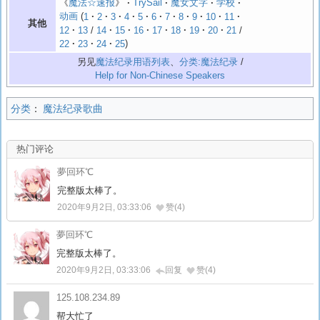
《
魔法☆速报
》
TrySail
魔女文字
学校
动画
1
2
3
4
5
6
7
8
9
10
11
其他
12
13
/
14
15
16
17
18
19
20
21
/
22
23
24
25
另见
魔法纪录用语列表
、
分类:魔法纪录
/
Help for Non-Chinese Speakers
分类
：
魔法纪录歌曲
热门评论
夢回环℃
完整版太棒了。
2020年9月2日, 03:33:06
赞(4)
夢回环℃
完整版太棒了。
2020年9月2日, 03:33:06
回复
赞(4)
125.108.234.89
帮大忙了