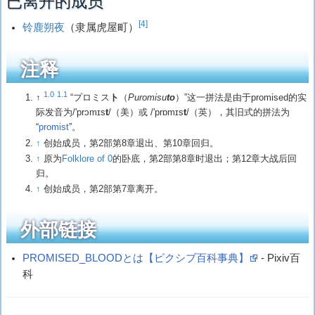
已离开的成员
[4]
铃鹿朔夜
（隶属虎屋町）
注释
1.0
1.1
↑
“
プロミス
ト
（
Puromisu
to
）”这一拼法是由于promised的实
际发音为/'prɔmɪs
t
/（美）或 /'prɒmɪs
t
/（英），其旧式的拼法为
“
promist
”。
↑
创始成员，第2部第8章退出、第10章回归。
↑
原为
Folklore of 0
的卧底，第2部第8章时退出；第12章大战后回
归。
↑
创始成员，第2部第7章离开。
外部链接
PROMISED_BLOODとは【ピクシブ百科事典】
- Pixiv百
科