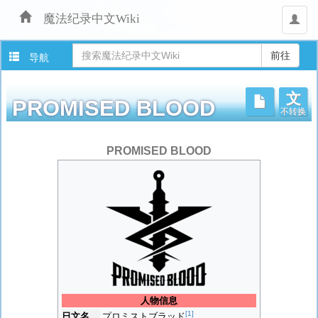
魔法纪录中文Wiki
用
户
导航
文
不转换
PROMISED BLOOD
跳
PROMISED BLOOD
转
至：
导
航
、
搜
索
人物信息
[1]
日文名
プロミストブラッド