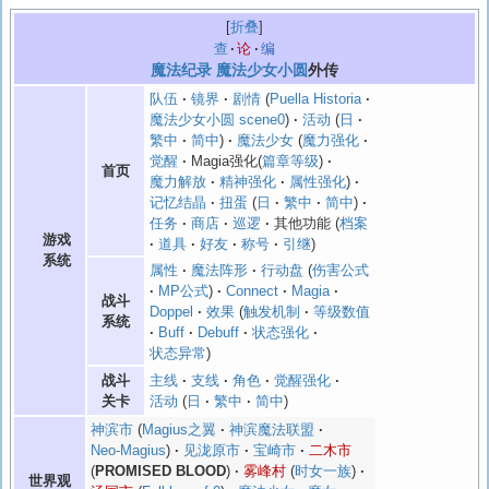
折叠
查
论
编
魔法纪录
魔法少女小圆
外传
队伍
镜界
剧情
Puella Historia
魔法少女小圆 scene0
活动
日
繁中
简中
魔法少女
魔力强化
觉醒
Magia强化(
篇章等级
)
首页
魔力解放
精神强化
属性强化
记忆结晶
扭蛋
日
繁中
简中
任务
商店
巡逻
其他功能
档案
游戏
道具
好友
称号
引继
系统
属性
魔法阵形
行动盘
伤害公式
MP公式
Connect
Magia
战斗
Doppel
效果
触发机制
等级数值
系统
Buff
Debuff
状态强化
状态异常
主线
支线
角色
觉醒强化
战斗
活动
日
繁中
简中
关卡
神滨市
Magius之翼
神滨魔法联盟
Neo-Magius
见泷原市
宝崎市
二木市
PROMISED BLOOD
雾峰村
时女一族
世界观