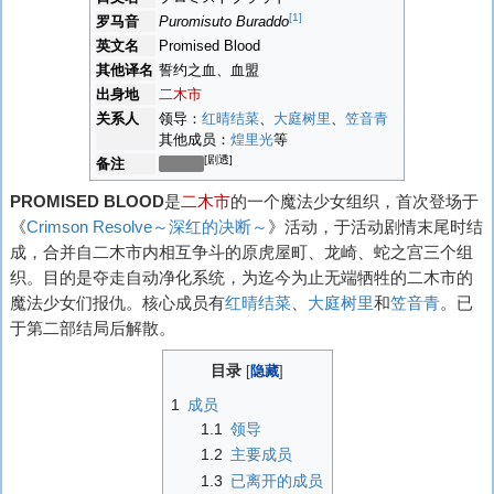
[1]
罗马音
Puromisuto Buraddo
英文名
Promised Blood
其他译名
誓约之血、血盟
出身地
二木市
关系人
领导：
红晴结菜
、
大庭树里
、
笠音青
其他成员：
煌里光
等
[剧透]
备注
已解散
PROMISED BLOOD
是
二木市
的一个魔法少女组织，首次登场于
《
Crimson Resolve～深红的决断～
》活动，于活动剧情末尾时结
成，合并自二木市内相互争斗的原虎屋町、龙崎、蛇之宫三个组
织。目的是夺走自动净化系统，为迄今为止无端牺牲的二木市的
魔法少女们报仇。核心成员有
红晴结菜
、
大庭树里
和
笠音青
。已
于第二部结局后解散。
目录
1
成员
1.1
领导
1.2
主要成员
1.3
已离开的成员