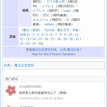
期ED）
ウワサ数え唄
（1期1话
IN）
ニグレド
（1期13话ED）
动画
ケアレス
（2期OP）
Lapis
（2期
ED）
閃光
（3期印象曲）
オルゴール
（3期ED）
Q
（3期印
象曲）
ablaze
（3期印象曲）
《
魔法☆速报
》
TrySail
魔女文字
学校
动画
1
2
3
4
5
6
7
8
9
10
11
其他
12
13
/
14
15
16
17
18
19
20
21
/
22
23
24
25
另见
魔法纪录用语列表
、
分类:魔法纪录
/
Help for Non-Chinese Speakers
分类
：
魔法少女组织
热门评论
Vista864310440
然而第七章结菜被环交心了（滑稽）
2021年9月25日, 13:06:29
赞(1)