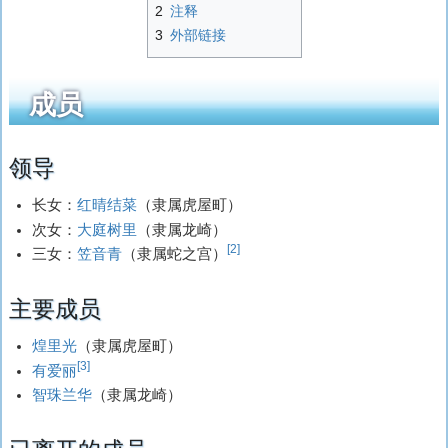
2
注释
3
外部链接
成员
领导
长女：
红晴结菜
（隶属虎屋町）
次女：
大庭树里
（隶属龙崎）
[2]
三女：
笠音青
（隶属蛇之宫）
主要成员
煌里光
（隶属虎屋町）
[3]
有爱丽
智珠兰华
（隶属龙崎）