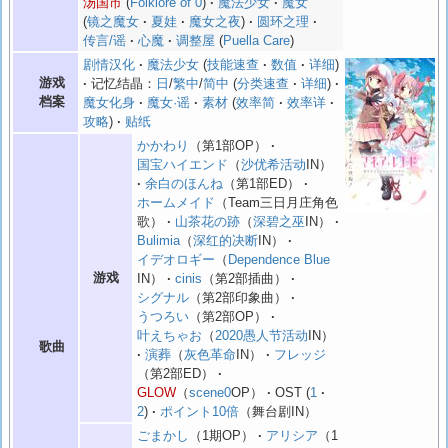
汤国市
Folklore of 0
魔法少女
魔女
镜之魔女
夏娃
魔女之夜
圆环之理
传言/谣
心魔
调整屋
Puella Care
剧情汉化
魔法少女
技能速查
数值
详细
游戏
记忆结晶：
日
/
繁中
/
简中
分类速查
详细
档案
魔女化身
魔女·谣
素材
效率简
效率详
攻略
贴纸
かかわり
（第1部OP）
国宝ハイエンド
（
沙优希活动
IN）
余白のほんね
（第1部ED）
ホームメイド
（Team三日月庄角色
歌）
山茶花の跡
（
深碧之巫
IN）
Bulimia
（
深红的决断
IN）
イデオロギー
（
Dependence Blue
游戏
IN）
cinis
（第2部插曲）
シグナル
（第2部印象曲）
うつろい
（第2部OP）
叶えちゃお
（
2020愚人节活动
IN）
歌曲
演葬
（
灰色革命
IN）
フレッジ
（第2部ED）
GLOW
（
scene0
OP）
OST
1
2
ポイント10倍
（舞台剧IN）
ごまかし
（1期OP）
アリシア
（1