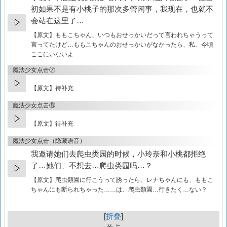
初如果不是有小桃子的那次多管闲事，我现在，也就不
会站在这里了…
【原文】
ももこちゃん、いつもおせっかいだって言われちゃうって
言ってたけど…ももこちゃんのおせっかいがなかったら、私、今頃
ここにいないよ…
魔法少女点击⑦
【原文】待补充
魔法少女点击⑧
【原文】待补充
魔法少女点击（隐藏语音）
我邀请她们去爬虫类园的时候，小玲奈和小桃都拒绝
了…她们、不想去…爬虫类园吗…？
【原文】
爬虫類園に行こうって誘ったら、レナちゃんにも、ももこ
ちゃんにも断られちゃった……は、爬虫類園…行きたく…ない？
折叠