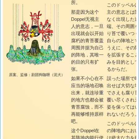
所。
このドッペル
那是因为这个
主の意志とは
Doppel无视主
なく出現した
人的意志，一旦
端、その周囲
出现就会以开始
り苔で覆いつ
腐朽的青苔覆盖
自らの陣地と
周围并据为自己
うえに、その
的阵地，其唯一
を拡張するこ
的目的只有扩
みを目的とし
张。
るからだ。
原案、监修：剧团狗咖喱（泥犬）
如果不小心在不
誤った場所で
应当的场地召唤
出せば大切な
出来，就连珍重
でさえも腐り
的地方也都会被
覆い尽くされ
青苔腐蚀，而不
姿を保っては
再能够维持原样
れないだろう
吧。
このドッペル
这个Doppel在
の陣地内にお
其阵地内能行使
は絶大な力を