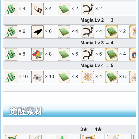
× 4
× 4
× 2
× 2
Magia Lv 2 → 3
× 6
× 6
× 4
× 4
× 2
Magia Lv 3 → 4
× 8
× 8
× 6
× 6
× 4
Magia Lv 4 → 5
× 10
× 10
× 8
× 4
× 6
觉醒素材
3★ → 4★