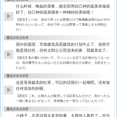
什么时候，晚饭的菜肴，能全部用自己种的蔬菜来做就
好了。自己种的蔬菜拥有一种独特的美味呢！
【原文】
いつか、自分で作ったお野菜だけで晩御飯全部のおかずが
作れたらいいなって。自分で作ったお野菜って美味しさも特別な
の！
魔法少女点击④
我许的愿望，导致建造高层建筑的计划中止了。虽然可
能是我任性，但有太阳公公照进来的家，我最喜欢了。
【原文】
私の願いのせいで、マンションを立てる計画がなくなった
の。自分勝手かもしれないけどお日様の光が入る家が、大好きだっ
たんだ。
魔法少女点击⑤
这是母亲贩卖的红茶，可以的话我们一起喝吧。没有放
任何添加剂的喔。
【原文】
これ、お母さんが販売してる紅茶なんだけど、良かったら
一緒に飲まないかなって。添加物とか一切入ってないんだって。
魔法少女点击⑥
小桃子，总是说我太多管闲事、太帮他人着想了…但当