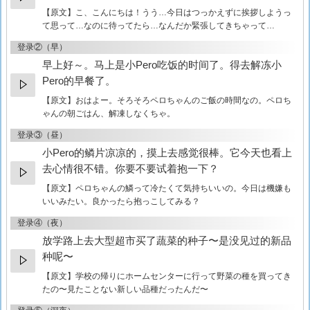
【原文】
こ、こんにちは！うう…今日はつっかえずに挨拶しようっ
て思って…なのに待ってたら…なんだか緊張してきちゃって…
登录②（早）
早上好～。马上是小Pero吃饭的时间了。得去解冻小
Pero的早餐了。
【原文】
おはよー。そろそろペロちゃんのご飯の時間なの。ペロち
ゃんの朝ごはん、解凍しなくちゃ。
登录③（昼）
小Pero的鳞片凉凉的，摸上去感觉很棒。它今天也看上
去心情很不错。你要不要试着抱一下？
【原文】
ペロちゃんの鱗って冷たくて気持ちいいの。今日は機嫌も
いいみたい。良かったら抱っこしてみる？
登录④（夜）
放学路上去大型超市买了蔬菜的种子〜是没见过的新品
种呢〜
【原文】
学校の帰りにホームセンターに行って野菜の種を買ってき
たの〜見たことない新しい品種だったんだ〜