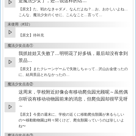
是魔法少女了，还…说这样的话…
【原文】
た、戦わなきゃダメ、なんだよね？…お、おかしいよね…
こんな、魔法少女のくせに、こんなこと…言って…
未使用（#32）
【原文】待补充
魔法少女点击①
我抓娃娃又失败了…明明花了好多钱，最后却没有拿到
景品…
【原文】
またクレーンゲームで失敗しちゃって…沢山お金使ったの
に、結局景品とれなかったの…
魔法少女点击②
这周末，学校附近好像会有移动爬虫园光顾呢～虽然偶
尔听说有移动动物园前来的消息，但爬虫园却很罕见呀
～
【原文】
今度の週末に、学校の近くに移動爬虫類園が来るらしい
の〜移動動物園は時々聞くけど、爬虫類園っていうのは珍しいよ
ね〜
魔法少女点击③