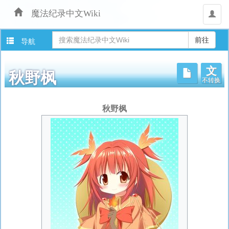
魔法纪录中文Wiki
用
户
导航
文
不转换
秋野枫
跳
秋野枫
转
至：
导
航
、
搜
索