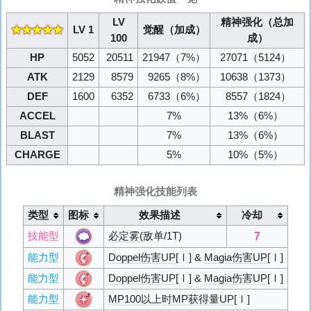
LV
精神强化（总加
★★★★★
LV 1
觉醒（加成）
100
成）
HP
5052
20511
21947
（7%）
27071
（5124）
ATK
2129
8579
9265
（8%）
10638
（1373）
DEF
1600
6352
6733
（6%）
8557
（1824）
ACCEL
7%
13%
（6%）
BLAST
7%
13%
（6%）
CHARGE
5%
10%
（5%）
精神强化技能列表
类型
图标
效果描述
冷却
7
技能型
必定雾
(敌单/1T)
能力型
Doppel伤害UP
[Ⅰ] &
Magia伤害UP
[Ⅰ]
能力型
Doppel伤害UP
[Ⅰ] &
Magia伤害UP
[Ⅰ]
能力型
MP100以上时MP获得量UP
[Ⅰ]