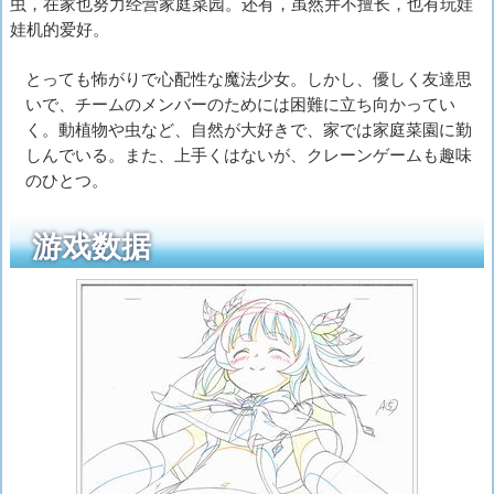
虫，在家也努力经营家庭菜园。还有，虽然并不擅长，也有玩娃
娃机的爱好。
とっても怖がりで心配性な魔法少女。しかし、優しく友達思
いで、チームのメンバーのためには困難に立ち向かってい
く。動植物や虫など、自然が大好きで、家では家庭菜園に勤
しんでいる。また、上手くはないが、クレーンゲームも趣味
のひとつ。
游戏数据