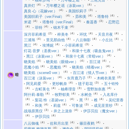
柚希步鸟
万年樱之谣
三轮光音
（4）
（4）
真井灯
万年樱之谣（泳装ver.）
（4）
（3）
真良·心（花嫁ver.）
美国织莉子
（4）
（4）
（4）
美国织莉子（ver.Final）
昴和美
塔鲁特
（4）
（4）
（3）
米诺
塔鲁特（ver.Final）
奏遥香
忍野忍
（4）
（4）
（4）
菲特
锦木千束
（2）
（4）
（4）
（4）
深月菲莉希亚
梓美冬
环忧
天音月夜
（4）
（4）
（4）
（4）
三浦旭
里见那由他
八云御影
小丘比
（4）
（4）
（3）
黑江
埃博妮
小菲莉希亚
（4）
（4）
灯花·音梦（圣夜ver.）
和泉十七夜（吸血鬼ver.）
（4）
（4）
黑江（泳装ver.）
和泉十七夜（常暗ver.）
（4）
（4）
（4）
晓美焰
晓美焰（眼镜ver.）
百江渚
（4）
（4）
（4）
恶魔小焰
恶魔焰
晓美焰（晴着ver.）
（4）
（4）
晓美焰（scene0 ver.）
百江渚（情人节ver.）
暗
（4）
（2）
（2）
百江渚（泳装ver.）
矢宵鹿乃子
木崎衣美里
（3）
（4）
（3）
阿见莉爱
更纱帆奈
毬子彩花
五十铃怜
（4）
（4）
（3）
（4）
古町美仓
柚希理音
雪野加奈惠
（4）
（4）
（4）
阿什莉·泰勒
牧野郁美
水树垒
入名库什
（4）
（4）
（1）
（4）
梨花·怜（圣诞ver.）
黑
椎
吴纪里香
（4）
（4）
（4）
（3）
（3）
和美
莉兹
可鲁波
成见亚里纱
（3）
（4）
战场原黑仪
井之上泷奈
伊莎贝拉（魔女ver.）
（4）
（4）
伊莎贝拉
（4）
（4）
（4）
八云御魂
佐和月出里
篠目夜鹤
（4）
（4）
（4）
莉薇娅·梅黛洛斯
濑奈命
阿玛琉莉丝