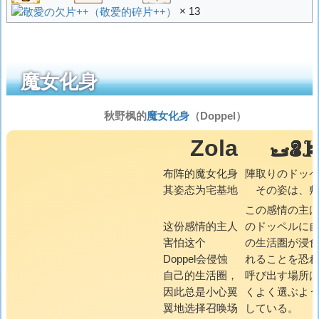
× 13
魔女化身
秋野枫的
魔女化身
（Doppel）
ZOL
Zola
布阵的魔女化身
陣取りのドッ
其姿态为宅基地
その姿は、
この感情の主
这份感情的主人
のドッペルに
害怕这个
の生活圏が浸
Doppel会侵蚀
れることを恐
自己的生活圈，
呼び出す場所
因此总是小心翼
くよく選ぶよ
翼地选择召唤场
している。