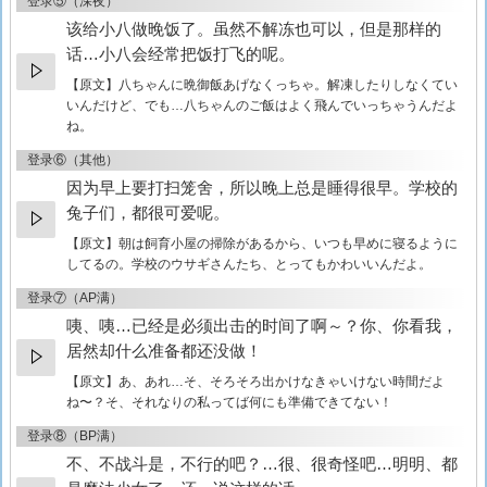
登录⑤（深夜）
该给小八做晚饭了。虽然不解冻也可以，但是那样的
话…小八会经常把饭打飞的呢。
【原文】
八ちゃんに晩御飯あげなくっちゃ。解凍したりしなくてい
いんだけど、でも…八ちゃんのご飯はよく飛んでいっちゃうんだよ
ね。
登录⑥（其他）
因为早上要打扫笼舍，所以晚上总是睡得很早。学校的
兔子们，都很可爱呢。
【原文】
朝は飼育小屋の掃除があるから、いつも早めに寝るように
してるの。学校のウサギさんたち、とってもかわいいんだよ。
登录⑦（AP满）
咦、咦…已经是必须出击的时间了啊～？你、你看我，
居然却什么准备都还没做！
【原文】
あ、あれ…そ、そろそろ出かけなきゃいけない時間だよ
ね〜？そ、それなりの私ってば何にも準備できてない！
登录⑧（BP满）
不、不战斗是，不行的吧？…很、很奇怪吧…明明、都