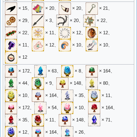
× 15
、
× 20
、
× 20
、
× 21
、
× 29
、
× 3
、
× 20
、
× 22
、
× 22
、
× 11
、
× 12
、
× 12
、
× 11
、
× 12
、
× 10
、
× 10
、
× 12
× 172
、
× 63
、
× 8
、
× 164
、
× 44
、
× 9
、
× 148
、
× 80
、
× 10
、
× 164
、
× 35
、
× 11
、
× 172
、
× 54
、
× 10
、
× 164
、
× 35
、
× 11
、
× 148
、
× 71
、
× 12
、
× 164
、
× 26
、