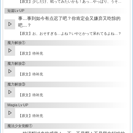
【原文】
少しだけ、戦ってみたいかも！あっ…やっぱり、うそ…
短篇Lv UP
事…事到如今有点迟了吧？你肯定会又嫌弃又吃惊的
吧…？
【原文】
お、おそすぎる…よね？いやとかって呆れてるよね…？
魔力解放①
【原文】待补充
魔力解放②
【原文】待补充
魔力解放③
【原文】待补充
Magia Lv UP
【原文】待补充
魔法少女觉醒①