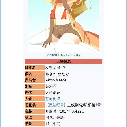
PixivID=66057150
人物信息
日文名
秋野 かえで
假名
あきの かえで
罗马音
Akino Kaede
[1]
别名
芙悠
声优
大桥彩香
人设
苍树梅
初登场
《
魔法纪录
》主线剧情第1部第1章
实装
开服时（2017年8月22日）
萌点
弱气、
腹黑
年龄
14（中2）