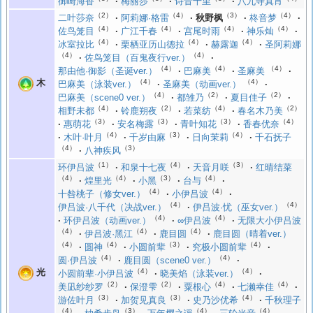
御崎海香
梅丽莎
诗音千里
八九寺真宵
（2）
（4）
（3）
（4）
二叶莎奈
阿莉娜·格雷
秋野枫
柊音梦
（4）
（4）
（4）
（4）
佐鸟笼目
广江千春
宫尾时雨
神乐灿
（4）
（4）
（4）
冰室拉比
栗栖亚历山德拉
赫露迦
圣阿莉娜
（4）
（4）
佐鸟笼目（百鬼夜行ver.）
（4）
（4）
（4）
那由他·御影（圣诞ver.）
巴麻美
圣麻美
（4）
（4）
木
巴麻美（泳装ver.）
圣麻美（动画ver.）
（4）
（2）
（2）
巴麻美（scene0 ver.）
都雏乃
夏目佳子
（4）
（2）
（4）
（2）
相野未都
铃鹿朔夜
若菜纺
春名木乃美
（3）
（3）
（3）
（4）
惠萌花
安名梅露
青叶知花
香春优奈
（4）
（3）
（4）
木叶·叶月
千岁由麻
日向茉莉
千石抚子
（4）
（3）
八神疾风
（1）
（4）
（3）
环伊吕波
和泉十七夜
天音月咲
红晴结菜
（4）
（4）
（3）
（4）
煌里光
小黑
台与
（4）
（4）
十咎桃子（修女ver.）
小伊吕波
（4）
（4）
伊吕波·八千代（决战ver.）
伊吕波·忧（巫女ver.）
（4）
（4）
环伊吕波（动画ver.）
∞伊吕波
无限大小伊吕波
（4）
（4）
（4）
伊吕波·黑江
鹿目圆
鹿目圆（晴着ver.）
（4）
（4）
（3）
（4）
圆神
小圆前辈
究极小圆前辈
（4）
（4）
圆·伊吕波
鹿目圆（scene0 ver.）
（4）
（4）
光
小圆前辈·小伊吕波
晓美焰（泳装ver.）
（2）
（2）
（4）
（4）
美凪纱纱罗
保澄雫
粟根心
七濑幸佳
（3）
（3）
（4）
游佐叶月
加贺见真良
史乃沙优希
千秋理子
（4）
（3）
（4）
（4）