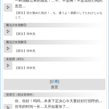
一种清醒过来的感觉！…不、不是啊！不是我在打盹的
意思…
【原文】
目が覚めた気分！…ち、違うよ！居眠りしてたわけじゃな
くて…
魔法少女觉醒②
【原文】待补充
魔法少女觉醒③
【原文】待补充
未使用（#23）
【原文】待补充
折叠
首页
登录①（初次登录时）
你、你好！呜呜…本来下定决心今天要好好打招呼的…
但等的时间一长…又开始紧张了…