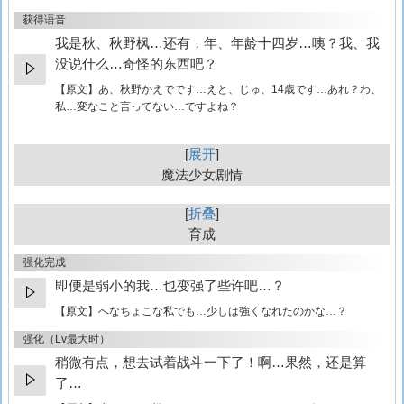
获得语音
我是秋、秋野枫…还有，年、年龄十四岁…咦？我、我
没说什么…奇怪的东西吧？
【原文】
あ、秋野かえでです…えと、じゅ、14歳です…あれ？わ、
私…変なこと言ってない…ですよね？
展开
魔法少女剧情
折叠
育成
强化完成
即便是弱小的我…也变强了些许吧…？
【原文】
へなちょこな私でも…少しは強くなれたのかな…？
强化（Lv最大时）
稍微有点，想去试着战斗一下了！啊…果然，还是算
了…