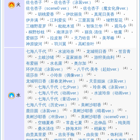
（4）
（4）
佐仓杏子
佐仓杏子（泳装ver.）
火
（4）
佐仓杏子（scene0 ver.）
佐仓杏子（魔女化身ver.）
（4）
（2）
（3）
（4）
胡桃爱香
伊吹丽良
真尾日美香
（4）
（3）
（2）
（3）
伊并满
江利爱实
三栗菖蒲
绫野梨花
（3）
（3）
（3）
（3）
三穗野星罗
枇枇木巡
智珠兰华
观鸟令
（4）
（4）
（4）
（3）
桐野纱枝
南津凉子
丽良·清佳
牧薰
（4）
（3）
（4）
（4）
爱丽莎
拉皮努
天乃铃音
美琴椿
（4）
（4）
（4）
神原骏河
羽川翼
高町奈叶
（2）
（4）
（3）
七海八千代
水波玲奈
龙城明日香
笠音青
（4）
（4）
（4）
（4）
土岐沙绪
蓝家姬奈
游狩美由利
（4）
（4）
（4）
有爱丽
水名露
奥尔加
（4）
（4）
环伊吕波（泳装ver.）
八千代·美冬（起始ver.）
（4）
（4）
谣莎奈
小玲奈（偶像ver.）
（4）
龙城明日香（新春龙神ver.）
天音姐妹（泳装ver.）
（4）
（4）
七海八千代（七夕ver.）
玲奈·枫（泳装ver.）
（4）
（4）
七海八千代（动画ver.）
水波玲奈（动画ver.）
水
（4）
（4）
七海八千代（童话ver.）
（4）
（4）
七海八千代（历史ver.）
美树沙耶香
（4）
（4）
鹿目圆（泳装ver.）
美树沙耶香（晴着ver.）
（4）
美树沙耶香（冲浪ver.）
美树沙耶香（scene0 ver.）
（4）
（2）
（3）
（2）
空穗夏希
常盘七夏
志伸晶
纯美雨
（3）
（2）
（4）
（4）
桑水清佳
静海木叶
梢麻友
（3）
（3）
（3）
（4）
由贵真里爱
吉良手鞠
由良萤
饰利润
（3）
（3）
（3）
（4）