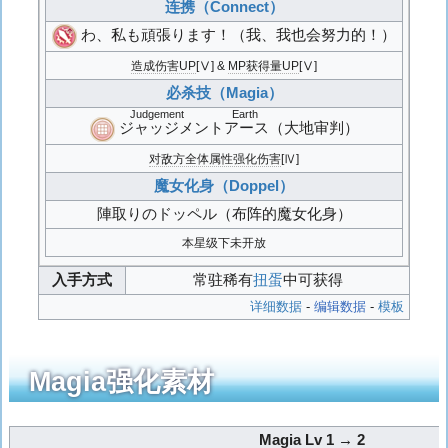
连携（Connect）
わ、私も頑張ります！
（我、我也会努力的！）
造成伤害UP
[Ⅴ] &
MP获得量UP
[Ⅴ]
必杀技（Magia）
Judgement Earth
ジャッジメントアース
（大地审判）
对敌方全体属性强化伤害
[Ⅳ]
魔女化身（Doppel）
陣取りのドッペル
（布阵的魔女化身）
本星级下未开放
入手方式
常驻稀有
扭蛋
中可获得
详细数据
-
编辑数据
-
模板
Magia强化素材
Magia Lv 1 → 2