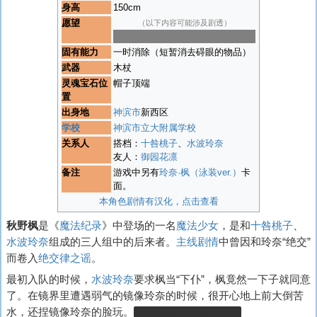
身高
150cm
愿望
（以下内容可能涉及剧透）
让家门前在建的建筑终止建造
固有能力
一时消除（短暂消去碍眼的物品）
武器
木杖
灵魂宝石位
帽子顶端
置
出身地
神滨市
新西区
学校
神滨市立大附属学校
关系人
搭档：
十咎桃子
、
水波玲奈
友人：
御园花凛
备注
游戏中另有
玲奈·枫（泳装ver.）
卡
面。
本角色剧情有汉化，点击查看
秋野枫
是《
魔法纪录
》中登场的一名
魔法少女
，是和
十咎桃子
、
水波玲奈
组成的三人组中的后来者。
主线剧情
中曾因和玲奈“绝交”
而卷入
绝交律之谣
。
最初入队的时候，
水波玲奈
要求枫当“下仆”，枫竟然一下子就同意
了。在镜界里遭遇弱气的镜像玲奈的时候，很开心地上前大倒苦
水，还捏镜像玲奈的脸玩。
然后被真玲奈撞见了。