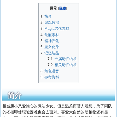
目录
1
简介
2
游戏数据
3
Magia强化素材
4
觉醒素材
5
精神强化
6
魔女化身
7
记忆结晶
7.1
专属记忆结晶
7.2
相关记忆结晶
8
角色语音
9
参考资料
简介
相当胆小又爱操心的魔法少女。但是温柔而替人着想，为了同队
的搭档即使艰险困难也会去面对。喜爱大自然的动植物还有昆