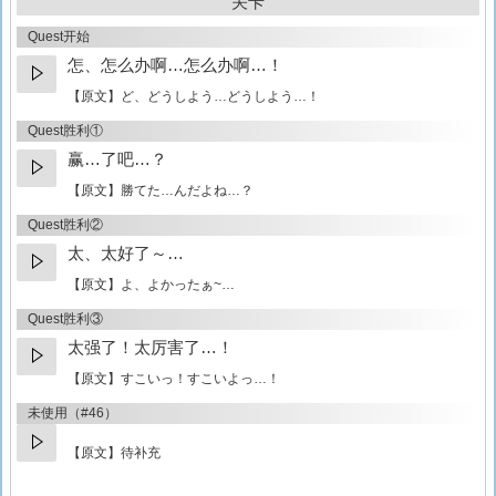
关卡
Quest开始
怎、怎么办啊…怎么办啊…！
【原文】
ど、どうしよう…どうしよう…！
Quest胜利①
赢…了吧…？
【原文】
勝てた…んだよね…？
Quest胜利②
太、太好了～…
【原文】
よ、よかったぁ~…
Quest胜利③
太强了！太厉害了…！
【原文】
すこいっ！すこいよっ…！
未使用（#46）
【原文】待补充