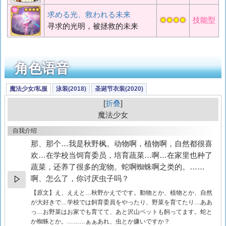
求める光、救われる未来
✸✸✸✸
技能型
寻求的光明，被拯救的未来
角色语音
魔法少女/私服
泳装(2018)
圣诞节衣装(2020)
折叠
魔法少女
自我介绍
那、那个…我是秋野枫。动物啊，植物啊，自然都很喜
欢…在学校当饲育委员，培育蔬菜…啊…在家里也种了
蔬菜，还养了很多的宠物。蛇啊蜘蛛啊之类的。……
啊、怎么了，你讨厌虫子吗？
【原文】
え、ええと…秋野かえでです。動物とか、植物とか、自然
が大好きで…学校では飼育委員をやったり、野菜を育てたり…ああ
っ…お野菜はお家でも育てて、あと沢山ペットも飼ってます。蛇と
か蜘蛛とか。………ぁぁあれ、虫とか嫌いですか？