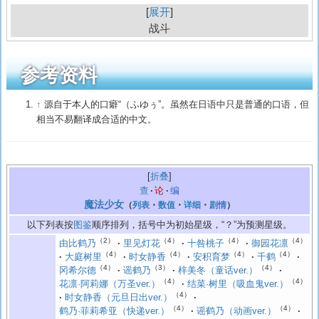
展开
战斗
参考资料
↑
源自于本人的口癖“（
ふゆぅ
”。虽然在日语中只是普通的口语，但
相当不易翻译成合适的中文。
折叠
查
论
编
魔法少女
（
列表
・
数值
・
详细
・
剧情
）
以下列表按
图鉴
顺序排列，括号中为初始星级，“？”为预测星级。
（2）
（4）
（4）
（4）
由比鹤乃
里见灯花
十咎桃子
御园花凛
（4）
（4）
（4）
（4）
大庭树里
时女静香
安积育梦
千鹤
（4）
（3）
（4）
冈希尔德
谣鹤乃
梓美冬（童话ver.）
（4）
（4）
花凛·阿莉娜（万圣ver.）
结菜·树里（吸血鬼ver.）
（4）
时女静香（元旦日出ver.）
（4）
（4）
鹤乃·菲莉希亚（快递ver.）
谣鹤乃（动画ver.）