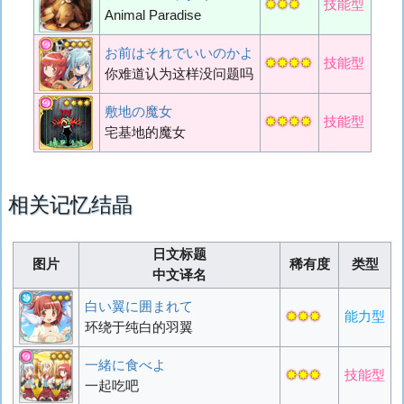
✸✸✸
技能型
Animal Paradise
お前はそれでいいのかよ
✸✸✸✸
技能型
你难道认为这样没问题吗
敷地の魔女
✸✸✸✸
技能型
宅基地的魔女
相关记忆结晶
日文标题
图片
稀有度
类型
中文译名
白い翼に囲まれて
✸✸✸
能力型
环绕于纯白的羽翼
一緒に食べよ
✸✸✸
技能型
一起吃吧