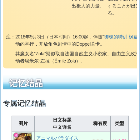
出极大的力量。
することが出
る。
注：
2018年9月3日（日本时间）16:00起，伴随“
御魂的特训 枫篇
动的举行，开放角色剧情中的Doppel关卡。
其魔女名“Zola”疑似取自法国自然主义小说家、自由主义政
动者埃米尔·左拉（Émile Zola）。
记忆结晶
专属记忆结晶
日文标题
图片
稀有度
类型
中文译名
アニマルパラダイス