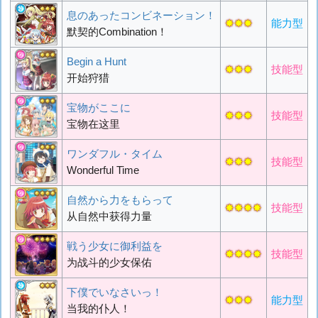
息のあったコンビネーション！
✸✸✸
能力型
默契的Combination！
Begin a Hunt
✸✸✸
技能型
开始狩猎
宝物がここに
✸✸✸
技能型
宝物在这里
ワンダフル・タイム
✸✸✸
技能型
Wonderful Time
自然から力をもらって
✸✸✸✸
技能型
从自然中获得力量
戦う少女に御利益を
✸✸✸✸
技能型
为战斗的少女保佑
下僕でいなさいっ！
✸✸✸
能力型
当我的仆人！