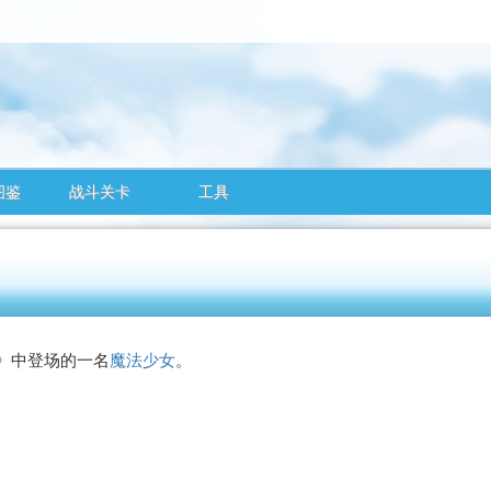
图鉴
战斗关卡
工具
》中登场的一名
魔法少女
。