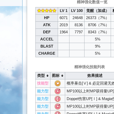
精神强化数值一览
★★★★★
LV 1
LV 100
觉醒（加成）
HP
6071
24648
26373
（7%）
ATK
2019
8136
8706
（7%）
DEF
1964
7797
8343
（7%）
ACCEL
5%
BLAST
9%
CHARGE
5%
精神强化技能列表
类型
图标
效果描述
技能型
概率暴击
[Ⅴ] &
必定回避无
能力型
MP100以上时MP获得量UP
能力型
Doppel伤害UP
[Ⅰ] &
Magi
能力型
MP100以上时MP获得量UP