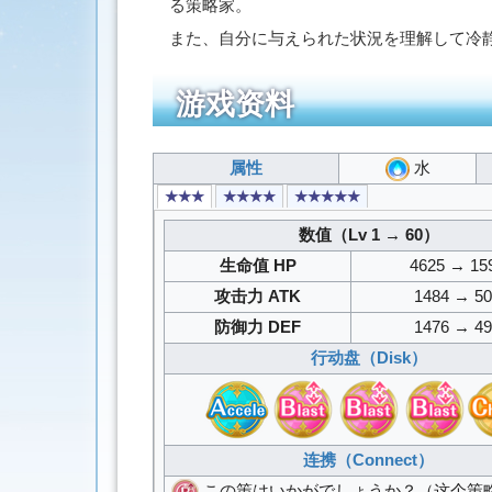
る策略家。
また、自分に与えられた状況を理解して冷
游戏资料
属性
水
★★★
★★★★
★★★★★
数值（Lv 1 → 60）
生命值 HP
4625 → 15
攻击力 ATK
1484 → 5
防御力 DEF
1476 → 4
行动盘（Disk）
连携（Connect）
この策はいかがでしょうか？
（这个策