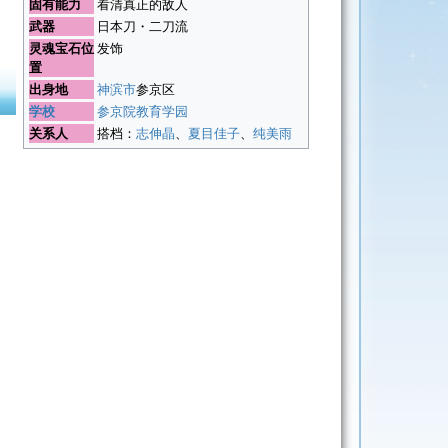
固有能力
看清真正的敌人
武器
日本刀・二刀流
灵魂宝石位
发饰
置
出身地
神滨市
参京区
学校
参京院教育学园
关系人
搭档：
志伸晶
、
夏目佳子
、
纯美雨