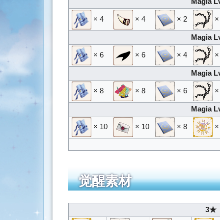
Magia L
× 4
× 4
× 2
×
Magia L
× 6
× 6
× 4
×
Magia L
× 8
× 8
× 6
×
Magia L
× 10
× 10
× 8
×
觉醒素材
3★ 