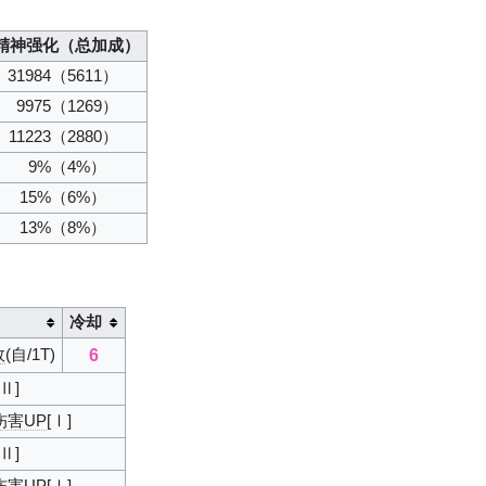
精神强化（总加成）
31984
（5611）
9975
（1269）
11223
（2880）
9%
（4%）
15%
（6%）
13%
（8%）
冷却
6
效
(自/1T)
[Ⅱ]
a伤害UP
[Ⅰ]
[Ⅱ]