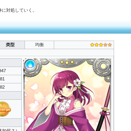
静に対処していく。
类型
均衡
★★★☆☆
947
081
982
略如何？）