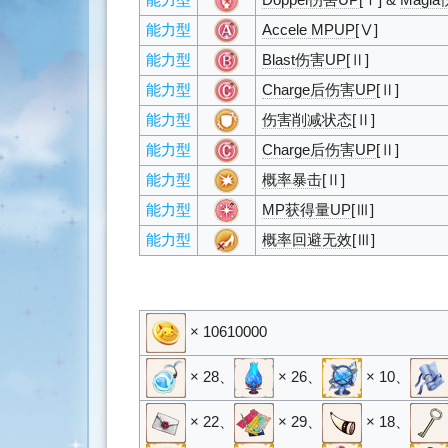
能力型
Doppel伤害UP
[Ⅰ] &
Magi
能力型
Accele MPUP
[Ⅴ]
能力型
Blast伤害UP
[Ⅱ]
能力型
Charge后伤害UP
[Ⅱ]
能力型
伤害削减状态
[Ⅱ]
能力型
Charge后伤害UP
[Ⅱ]
能力型
概率暴击
[Ⅱ]
能力型
MP获得量UP
[Ⅲ]
能力型
概率回避无效
[Ⅲ]
× 10610000
× 28
、
× 26
、
× 10
、
× 22
、
× 29
、
× 18
、