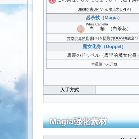
Blast伤害UP
[Ⅴ] &
攻击力UP
[Ⅴ]
必杀技（Magia）
White Camellia
白椿
（白茶花）
对敌方全体伤害
[Ⅲ] &
防御力DOWN
(敌全/3
魔女化身（Doppel）
表裏のドッペル
（表里的魔女化身
本星级下未开放
入手方式
Magia强化素材