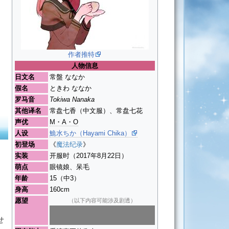
作者推特
人物信息
日文名
常盤 ななか
假名
ときわ ななか
罗马音
Tokiwa Nanaka
其他译名
常盘七香（中文服）、常盘七花
声优
M・A・O
人设
鮠水ちか（Hayami Chika）
初登场
《
魔法纪录
》
实装
开服时（2017年8月22日）
萌点
眼镜娘、呆毛
年龄
15（中3）
身高
160cm
愿望
（以下内容可能涉及剧透）
获得看清敌人的能力以达成亲手复
せ
仇的目的