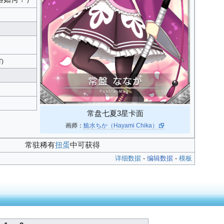
T)
）
常盘七夏3星卡面
画师：
鮠水ちか（Hayami Chika）
常驻稀有
扭蛋
中可获得
详细数据
-
编辑数据
-
模板