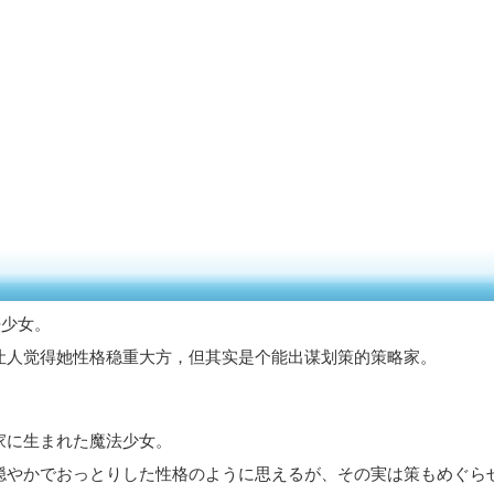
法少女。
让人觉得她性格稳重大方，但其实是个能出谋划策的策略家。
家に生まれた魔法少女。
穏やかでおっとりした性格のように思えるが、その実は策もめぐら