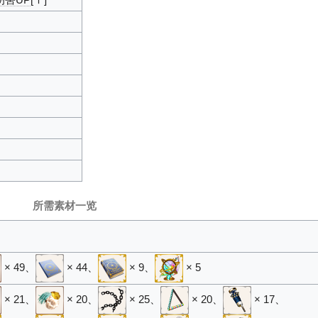
a伤害UP
[Ⅰ]
所需素材一览
× 49
、
× 44
、
× 9
、
× 5
× 21
、
× 20
、
× 25
、
× 20
、
× 17
、