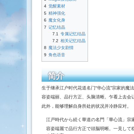
索
4
觉醒素材
5
精神强化
6
魔女化身
7
记忆结晶
7.1
专属记忆结晶
7.2
相关记忆结晶
8
魔法少女剧情
9
角色语音
简介
生于继承江户时代花道名门“华心流”宗家的魔
容姿端丽、品行方正、头脑清晰。乍看上去会
此外，能够理解自身所处的状况并冷静应对。
江戸時代から続く華道の名門「華心流」宗
容姿端麗で品行方正で頭脳明晰。一見して