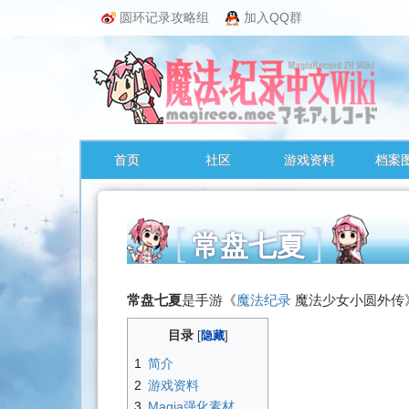
圆环记录攻略组
加入QQ群
首页
社区
游戏资料
档案
常盘七夏
跳
常盘七夏
是手游《
魔法纪录
魔法少女小圆外传
转
至：
目录
导
1
简介
航
2
游戏资料
、
3
Magia强化素材
搜