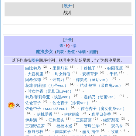
展开
战斗
折叠
查
论
编
魔法少女
（
列表
・
数值
・
详细
・
剧情
）
以下列表按
图鉴
顺序排列，括号中为初始星级，“？”为预测星级。
（2）
（4）
（4）
（4）
由比鹤乃
里见灯花
十咎桃子
御园花凛
（4）
（4）
（4）
（4）
大庭树里
时女静香
安积育梦
千鹤
（4）
（3）
（4）
冈希尔德
谣鹤乃
梓美冬（童话ver.）
（4）
（4）
花凛·阿莉娜（万圣ver.）
结菜·树里（吸血鬼ver.）
（4）
时女静香（元旦日出ver.）
（4）
（4）
鹤乃·菲莉希亚（快递ver.）
谣鹤乃（动画ver.）
（4）
（4）
佐仓杏子
佐仓杏子（泳装ver.）
火
（4）
佐仓杏子（scene0 ver.）
佐仓杏子（魔女化身ver.）
（4）
（2）
（3）
（4）
胡桃爱香
伊吹丽良
真尾日美香
（4）
（3）
（2）
（3）
伊并满
江利爱实
三栗菖蒲
绫野梨花
（3）
（3）
（3）
（3）
三穗野星罗
枇枇木巡
智珠兰华
观鸟令
（4）
（4）
（4）
（3）
桐野纱枝
南津凉子
丽良·清佳
牧薰
（4）
（3）
（4）
（4）