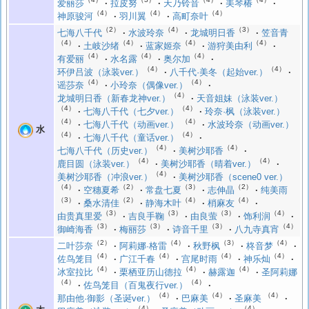
爱丽莎
拉皮努
天乃铃音
美琴椿
（4）
（4）
（4）
神原骏河
羽川翼
高町奈叶
（2）
（4）
（3）
七海八千代
水波玲奈
龙城明日香
笠音青
（4）
（4）
（4）
（4）
土岐沙绪
蓝家姬奈
游狩美由利
（4）
（4）
（4）
有爱丽
水名露
奥尔加
（4）
（4）
环伊吕波（泳装ver.）
八千代·美冬（起始ver.）
（4）
（4）
谣莎奈
小玲奈（偶像ver.）
（4）
龙城明日香（新春龙神ver.）
天音姐妹（泳装ver.）
（4）
（4）
七海八千代（七夕ver.）
玲奈·枫（泳装ver.）
（4）
（4）
七海八千代（动画ver.）
水波玲奈（动画ver.）
水
（4）
（4）
七海八千代（童话ver.）
（4）
（4）
七海八千代（历史ver.）
美树沙耶香
（4）
（4）
鹿目圆（泳装ver.）
美树沙耶香（晴着ver.）
（4）
美树沙耶香（冲浪ver.）
美树沙耶香（scene0 ver.）
（4）
（2）
（3）
（2）
空穗夏希
常盘七夏
志伸晶
纯美雨
（3）
（2）
（4）
（4）
桑水清佳
静海木叶
梢麻友
（3）
（3）
（3）
（4）
由贵真里爱
吉良手鞠
由良萤
饰利润
（3）
（3）
（3）
（4）
御崎海香
梅丽莎
诗音千里
八九寺真宵
（2）
（4）
（3）
（4）
二叶莎奈
阿莉娜·格雷
秋野枫
柊音梦
（4）
（4）
（4）
（4）
佐鸟笼目
广江千春
宫尾时雨
神乐灿
（4）
（4）
（4）
冰室拉比
栗栖亚历山德拉
赫露迦
圣阿莉娜
（4）
（4）
佐鸟笼目（百鬼夜行ver.）
（4）
（4）
（4）
那由他·御影（圣诞ver.）
巴麻美
圣麻美
（4）
（4）