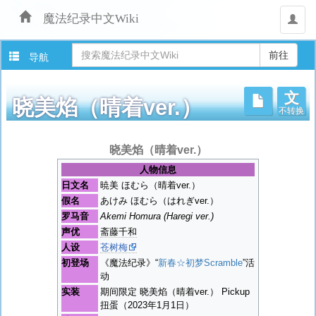
魔法纪录中文Wiki
用
户
导航
文
不转换
晓美焰（晴着ver.）
跳
晓美焰（晴着ver.）
转
人物信息
至：
日文名
暁美 ほむら（晴着ver.）
导
假名
あけみ ほむら（はれぎver.）
航
罗马音
Akemi Homura (Haregi ver.)
、
搜
声优
斋藤千和
索
人设
苍树梅
初登场
《魔法纪录》“
新春☆初梦Scramble
”活
动
实装
期间限定 晓美焰（晴着ver.） Pickup
扭蛋（2023年1月1日）