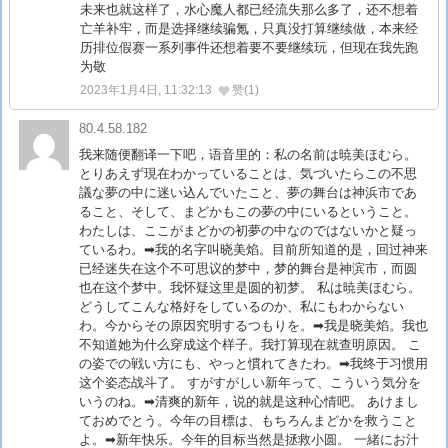
未来也就这样了，水心魔人都已经流失那么多了，还不想着
亡羊补牢，而是选择继续骗氪，只真没打算继续做，本来经
历排位假赛一系列事件还想着要不要继续玩，但现在我先跑
为敬
2023年1月4日, 11:32:13
赞(1)
80.4.58.182
我来随便翻译一下吧，语音里的：私の名前は暁美ほむら。
とりあえず現在わかっていることは、気づいたらこの不思
議な夢の中に迷い込んでいたこと、夢の舞台は神浜市であ
ること、そして、まどかもこの夢の中にいるということ。
わたしは、ここがまどかの初夢の中なのではないかと疑っ
ているわ。➡我的名字叫晓美焰。目前所知道的是，回过神来
已经迷失在这个不可思议的梦中，梦的舞台是神滨市，而圆
也在这个梦中。我怀疑这里是圆的初梦。 私は暁美ほむら。
どうしてこんな格好をしているのか、私にもわからない
わ。今からその原因究明するつもりを。➡我是晓美焰。我也
不知道她为什么穿成这个样子。我打算现在就查明原因。 こ
の姿での戦い方にも、やっと慣れてきたわ。➡我终于习惯用
这个姿态战斗了。 すがすがしい新年って、こういう気分を
いうのね。➡清爽的新年，说的就是这种心情吧。 あけまし
ておめでとう。今年の目標は、もちろんまどかを救うこと
よ。➡新年快乐。今年的目标当然是拯救小圆。 一緒にお汁