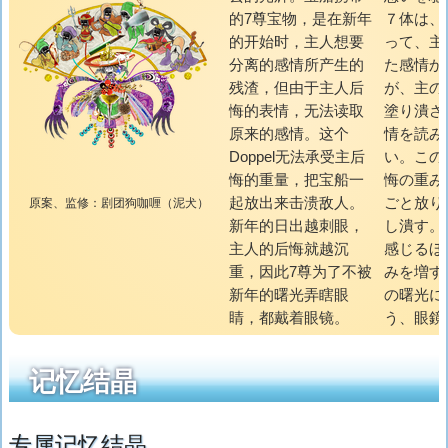
的7尊宝物，是在新年
７体は、
的开始时，主人想要
って、主
分离的感情所产生的
た感情か
残渣，但由于主人后
が、主の
悔的表情，无法读取
塗り潰さ
原来的感情。这个
情を読み
Doppel无法承受主后
い。この
悔的重量，把宝船一
悔の重み
起放出来击溃敌人。
ごと放り
原案、监修：剧团狗咖喱（泥犬）
新年的日出越刺眼，
し潰す。
主人的后悔就越沉
感じるほ
重，因此7尊为了不被
みを増す
新年的曙光弄瞎眼
の曙光に
睛，都戴着眼镜。
う、眼鏡
记忆结晶
专属记忆结晶