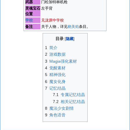
武器
门松加特林机枪
灵魂宝石
左手背
位置
学校
见泷原中学校
备注
关于人物，详见
晓美焰
条目。
目录
1
简介
2
游戏数据
3
Magia强化素材
4
觉醒素材
5
精神强化
6
魔女化身
7
记忆结晶
7.1
专属记忆结晶
7.2
相关记忆结晶
8
魔法少女剧情
9
角色语音