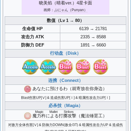
晓美焰（晴着ver.）4星卡面
画师：
ぷにゃん（Punyan）
数值（Lv 1 → 80）
生命值 HP
6139 → 21781
攻击力 ATK
2335 → 8588
防御力 DEF
1891 → 6660
行动盘（Disk）
连携（Connect）
あなたに預けるわ
（就寄放在你身边）
Blast伤害UP
[Ⅴ] &
造成伤害UP
[Ⅰ] &
暗属性攻击力UP
[Ⅰ]
必杀技（Magia）
Magic Mallet Strikes
魔力杵による打擲攻撃
（魔法锤罢工）
对敌方全体伤害
[Ⅴ] &
防御力DOWN
(敌全/3T) &
暗属性攻击力UP
&
造成伤