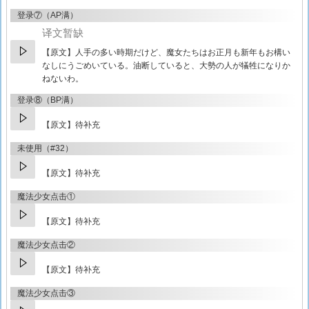
登录⑦（AP满）
译文暂缺
【原文】
人手の多い時期だけど、魔女たちはお正月も新年もお構い
なしにうごめいている。油断していると、大勢の人が犠牲になりか
ねないわ。
登录⑧（BP满）
【原文】待补充
未使用（#32）
【原文】待补充
魔法少女点击①
【原文】待补充
魔法少女点击②
【原文】待补充
魔法少女点击③