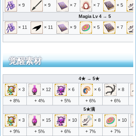
× 9
× 9
× 7
× 7
× 5
Magia Lv 4 → 5
× 11
× 11
× 9
× 5
× 7
觉醒素材
4★ → 5★
× 3
× 12
× 6
× 6
× 8
+ 8%
+ 4%
+ 5%
+ 6%
+ 6%
5★满
× 3
× 15
× 10
× 8
× 10
+ 9%
+ 5%
+ 6%
+ 7%
+ 7%