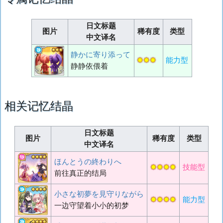
日文标题
图片
稀有度
类型
中文译名
静かに寄り添って
✸✸✸
能力型
静静依偎着
相关记忆结晶
日文标题
图片
稀有度
类型
中文译名
ほんとうの終わりへ
✸✸✸✸
技能型
前往真正的结局
小さな初夢を見守りながら
✸✸✸✸
能力型
一边守望着小小的初梦