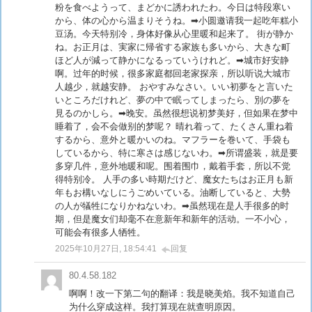
粉を食べようって、まどかに誘われたわ。今日は特段寒い
から、体の心から温まりそうね。➡小圆邀请我一起吃年糕小
豆汤。今天特别冷，身体好像从心里暖和起来了。 街が静か
ね。お正月は、実家に帰省する家族も多いから、大きな町
ほど人が減って静かになるっていうけれど。➡城市好安静
啊。过年的时候，很多家庭都回老家探亲，所以听说大城市
人越少，就越安静。 おやすみなさい。いい初夢をと言いた
いところだけれど、夢の中で眠ってしまったら、別の夢を
見るのかしら。➡晚安。虽然很想说初梦美好，但如果在梦中
睡着了，会不会做别的梦呢？ 晴れ着って、たくさん重ね着
するから、意外と暖かいのね。マフラーを巻いて、手袋も
しているから、特に寒さは感じないわ。➡所谓盛装，就是要
多穿几件，意外地暖和呢。围着围巾，戴着手套，所以不觉
得特别冷。 人手の多い時期だけど、魔女たちはお正月も新
年もお構いなしにうごめいている。油断していると、大勢
の人が犠牲になりかねないわ。➡虽然现在是人手很多的时
期，但是魔女们却毫不在意新年和新年的活动。一不小心，
可能会有很多人牺牲。
2025年10月27日, 18:54:41
回复
80.4.58.182
啊啊！改一下第二句的翻译：我是晓美焰。我不知道自己
为什么穿成这样。我打算现在就查明原因。