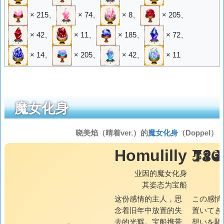
× 215
、
× 74
、
× 8
、
× 205
、
× 42
、
× 11
、
× 185
、
× 72
、
× 14
、
× 205
、
× 42
、
× 11
魔女化身
晓美焰（晴着ver.）的
魔女化身
（Doppel）
HOM
Homulilly
业因的魔女化身
其姿态为宝船
这份感情的主人，思
この感情
念着旧年中放置的失
置いてき
去的光辉。宝船携带
想いを馳