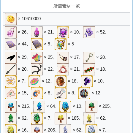
所需素材一览
× 10610000
× 26
、
× 21
、
× 10
、
× 52
、
× 44
、
× 9
、
× 5
× 29
、
× 25
、
× 17
、
× 20
、
× 20
、
× 22
、
× 21
、
× 18
、
× 7
、
× 12
、
× 18
、
× 10
、
× 15
、
× 8
、
× 8
、
× 12
× 215
、
× 64
、
× 10
、
× 205
、
× 62
、
× 7
、
× 185
、
× 62
、
× 16
、
× 205
、
× 62
、
× 7
、