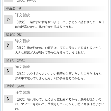
【原文】待补充
登录③（昼）
译文暂缺
【原文】
一緒にお汁粉を食べようって、まどかに誘われたわ。今日
は特段寒いから、体の心から温まりそうね。
登录④（夜）
译文暂缺
【原文】
街が静かね。お正月は、実家に帰省する家族も多いから、
大きな町ほど人が減って静かになるっていうけれど。
登录⑤（深夜）
译文暂缺
【原文】
おやすみなさい。いい初夢をと言いたいところだけれど、
夢の中で眠ってしまったら、別の夢を見るのかしら。
登录⑥（其他）
译文暂缺
【原文】
晴れ着って、たくさん重ね着するから、意外と暖かいの
ね。マフラーを巻いて、手袋もしているから、特に寒さは感じない
わ。