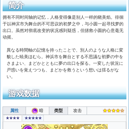
简介
拥有不同时间轴的记忆，人格变得像是别人一样的晓美焰。徘徊
于以神滨市为舞台的不可思议的初梦之中，与小圆一起寻找梦的
出口。虽然对彻底改变的状况感到疑惑，但拯救小圆的心意毫无
动摇。
異なる時間軸の記憶を持ったことで、別人のような人格に変
貌した暁美ほむら。神浜市を舞台とする不思議な初夢の中を
さまよい、まどかとともに夢の出口を探る。一変した状況に
戸惑いを覚えつつも、まどかを救うという想いは揺るがな
い。
游戏数据
属性
暗
类型
攻击
★★★★☆
★★★★
★★★★★