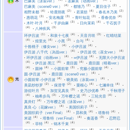
木
巴麻美（泳装ver.）
圣麻美（动画ver.）
（4）
（2）
（2）
巴麻美（scene0 ver.）
都雏乃
夏目佳子
（4）
（2）
（4）
（2）
相野未都
铃鹿朔夜
若菜纺
春名木乃美
（3）
（3）
（3）
（4）
惠萌花
安名梅露
青叶知花
香春优奈
（4）
（3）
（4）
木叶·叶月
千岁由麻
日向茉莉
千石抚子
（4）
（3）
八神疾风
（1）
（4）
（3）
环伊吕波
和泉十七夜
天音月咲
红晴结菜
（4）
（4）
（3）
（4）
煌里光
小黑
台与
（4）
（4）
十咎桃子（修女ver.）
小伊吕波
（4）
（4）
伊吕波·八千代（决战ver.）
伊吕波·忧（巫女ver.）
（4）
（4）
环伊吕波（动画ver.）
∞伊吕波
无限大小伊吕波
（4）
（4）
（4）
伊吕波·黑江
鹿目圆
鹿目圆（晴着ver.）
（4）
（4）
（3）
（4）
圆神
小圆前辈
究极小圆前辈
（4）
（4）
圆·伊吕波
鹿目圆（scene0 ver.）
（4）
（4）
光
小圆前辈·小伊吕波
晓美焰（泳装ver.）
（2）
（2）
（4）
（4）
美凪纱纱罗
保澄雫
粟根心
七濑幸佳
（3）
（3）
（4）
游佐叶月
加贺见真良
史乃沙优希
千秋理子
（4）
（3）
（4）
（4）
柚希步鸟
万年樱之谣
三轮光音
（4）
（4）
真井灯
万年樱之谣（泳装ver.）
（4）
（3）
真良·心（花嫁ver.）
美国织莉子
（4）
（4）
（4）
美国织莉子（ver.Final）
昴和美
塔鲁特
（4）
（4）
（3）
米诺
塔鲁特（ver.Final）
奏遥香
忍野忍
（4）
（4）
（4）
菲特
锦木千束
（2）
（4）
（4）
（4）