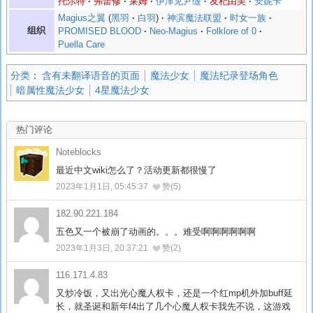
托尔特
弗蕾修
莱姆
伊津见尹缝
友杞由美
安妮卡
Magius之翼
黑羽
白羽
神滨魔法联盟
时女一族
组织
PROMISED BLOOD
Neo-Magius
Folklore of 0
Puella Care
分类
：
含有未翻译语音的页面
魔法少女
魔法纪录登场角色
暗属性魔法少女
4星魔法少女
热门评论
Noteblocks
最近中文wiki怎么了？活动更新都很慢了
2023年1月1日, 05:45:37
赞(5)
182.90.221.184
五色又一个被崩了动画的。。。难受啊啊啊啊啊啊
2023年1月3日, 20:37:21
赞(2)
116.171.4.83
又炒冷饭，又出光心魔人权卡，还是一个红mp机外加buff延
长，就圣诞和新年f4出了几个心魔人权卡我先不说，这游戏