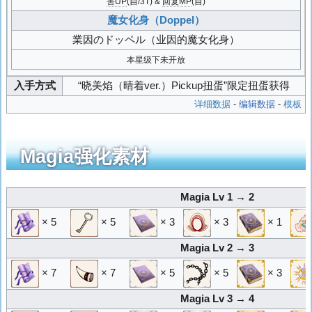
害UP
(自/3T) &
回复MP
(自)
魔女化身（Doppel）
業因のドッペル
（业因的魔女化身）
本星级下未开放
入手方式
“晓美焰（晴着ver.）Pickup扭蛋”限定扭蛋获得
详细数据
-
编辑数据
-
模板
Magia强化素材
Magia Lv 1 → 2
× 5
× 5
× 3
× 3
× 1
Magia Lv 2 → 3
× 7
× 7
× 5
× 5
× 3
Magia Lv 3 → 4