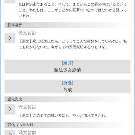
台は神浜市であること、そして、まどかもこの夢の中にいるという
こと。わたしは、ここがまどかの初夢の中なのではないかと疑って
いるわ。
获得语音
译文暂缺
【原文】
私は暁美ほむら。どうしてこんな格好をしているのか、私
にもわからないわ。今からその原因究明するつもりを。
展开
魔法少女剧情
折叠
育成
强化完成
译文暂缺
【原文】
この姿での戦い方にも、やっと慣れてきたわ。
强化（Lv最大时）
译文暂缺