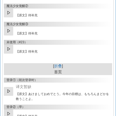
魔法少女觉醒②
【原文】待补充
魔法少女觉醒③
【原文】待补充
未使用（#23）
【原文】待补充
折叠
首页
登录①（初次登录时）
译文暂缺
【原文】
あけましておめでとう。今年の目標は、もちろんまどかを
救うことよ。
登录②（早）