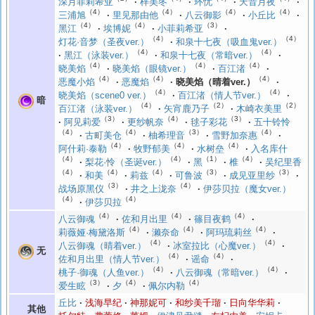
深月菲莉希亚
梓美冬
环忧
天音月夜
（4）
（4）
（4）
（4）
三浦旭
里见那由他
八云御影
小丘比
（4）
（4）
（3）
黑江
埃博妮
小菲莉希亚
（4）
（4）
灯花·音梦（圣夜ver.）
和泉十七夜（吸血鬼ver.）
（4）
（4）
黑江（泳装ver.）
和泉十七夜（常暗ver.）
（4）
（4）
（4）
晓美焰
晓美焰（眼镜ver.）
百江渚
（4）
（4）
（4）
恶魔小焰
恶魔焰
晓美焰（晴着ver.）
（4）
（4）
晓美焰（scene0 ver.）
百江渚（情人节ver.）
暗
（4）
（2）
（2）
百江渚（泳装ver.）
矢宵鹿乃子
木崎衣美里
（3）
（4）
（3）
阿见莉爱
更纱帆奈
毬子彩花
五十铃怜
（4）
（4）
（3）
（4）
古町美仓
柚希理音
雪野加奈惠
（4）
（4）
（4）
阿什莉·泰勒
牧野郁美
水树垒
入名库什
（4）
（4）
（1）
（4）
梨花·怜（圣诞ver.）
黑
椎
吴纪里香
（4）
（4）
（4）
（3）
（3）
和美
莉兹
可鲁波
成见亚里纱
（3）
（4）
战场原黑仪
井之上泷奈
伊莎贝拉（魔女ver.）
（4）
（4）
伊莎贝拉
（4）
（4）
（4）
八云御魂
佐和月出里
篠目夜鹤
（4）
（4）
（4）
莉薇娅·梅黛洛斯
濑奈命
阿玛琉莉丝
（4）
（4）
八云御魂（晴着ver.）
冰室拉比（心魔ver.）
无
（4）
（4）
佐和月出里（情人节ver.）
谣命
（4）
（4）
桃子·御魂（人鱼ver.）
八云御魂（常暗ver.）
（3）
（4）
（4）
爱生眩
夕
佩尔内勒
丘比
浅海早纪
神那妮可
和纱美千瑠
日向华华莉
其他