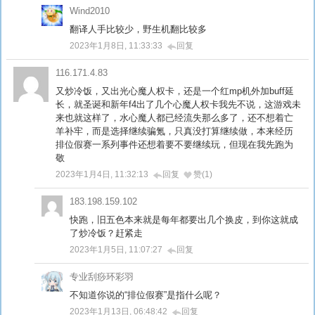
Wind2010
翻译人手比较少，野生机翻比较多
2023年1月8日, 11:33:33
回复
116.171.4.83
又炒冷饭，又出光心魔人权卡，还是一个红mp机外加buff延
长，就圣诞和新年f4出了几个心魔人权卡我先不说，这游戏未
来也就这样了，水心魔人都已经流失那么多了，还不想着亡
羊补牢，而是选择继续骗氪，只真没打算继续做，本来经历
排位假赛一系列事件还想着要不要继续玩，但现在我先跑为
敬
2023年1月4日, 11:32:13
回复
赞(1)
183.198.159.102
快跑，旧五色本来就是每年都要出几个换皮，到你这就成
了炒冷饭？赶紧走
2023年1月5日, 11:07:27
回复
专业刮痧环彩羽
不知道你说的“排位假赛”是指什么呢？
2023年1月13日, 06:48:42
回复