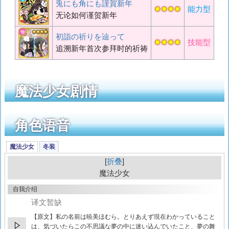
兎にも角にも謹賀新年
✸✸✸✸
能力型
无论如何谨贺新年
初詣の祈りを辿って
✸✸✸✸
技能型
追溯新年首次参拜时的祈祷
魔法少女剧情
角色语音
魔法少女
冬装
折叠
魔法少女
自我介绍
译文暂缺
【原文】
私の名前は暁美ほむら。とりあえず現在わかっていること
は、気づいたらこの不思議な夢の中に迷い込んでいたこと、夢の舞