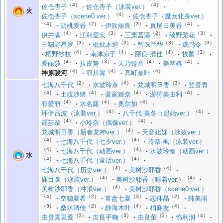
（4）
（4）
佐仓杏子
佐仓杏子（泳装ver.）
火
（4）
佐仓杏子（scene0 ver.）
佐仓杏子（魔女化身ver.）
（4）
（2）
（3）
（4）
胡桃爱香
伊吹丽良
真尾日美香
（4）
（3）
（2）
（3）
伊并满
江利爱实
三栗菖蒲
绫野梨花
（3）
（3）
（3）
（3）
三穗野星罗
枇枇木巡
智珠兰华
观鸟令
（4）
（4）
（4）
（3）
桐野纱枝
南津凉子
丽良·清佳
牧薰
（4）
（3）
（4）
（4）
爱丽莎
拉皮努
天乃铃音
美琴椿
（4）
（4）
（4）
神原骏河
羽川翼
高町奈叶
（2）
（4）
（3）
七海八千代
水波玲奈
龙城明日香
笠音青
（4）
（4）
（4）
（4）
土岐沙绪
蓝家姬奈
游狩美由利
（4）
（4）
（4）
有爱丽
水名露
奥尔加
（4）
（4）
环伊吕波（泳装ver.）
八千代·美冬（起始ver.）
（4）
（4）
谣莎奈
小玲奈（偶像ver.）
（4）
龙城明日香（新春龙神ver.）
天音姐妹（泳装ver.）
（4）
（4）
七海八千代（七夕ver.）
玲奈·枫（泳装ver.）
（4）
（4）
七海八千代（动画ver.）
水波玲奈（动画ver.）
水
（4）
（4）
七海八千代（童话ver.）
（4）
（4）
七海八千代（历史ver.）
美树沙耶香
（4）
（4）
鹿目圆（泳装ver.）
美树沙耶香（晴着ver.）
（4）
美树沙耶香（冲浪ver.）
美树沙耶香（scene0 ver.）
（4）
（2）
（3）
（2）
空穗夏希
常盘七夏
志伸晶
纯美雨
（3）
（2）
（4）
（4）
桑水清佳
静海木叶
梢麻友
（3）
（3）
（3）
（4）
由贵真里爱
吉良手鞠
由良萤
饰利润