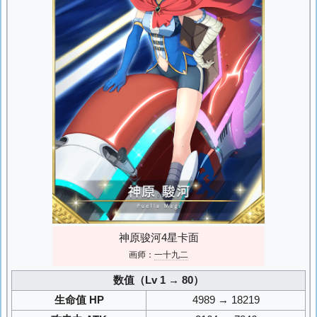
神原骏河4星卡面
画师：
一十九二
数值（Lv 1 → 80）
生命值 HP
4989 → 18219