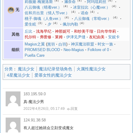
（4）
（4）
（4）
莉薇娅·梅黛洛斯
濑奈命
阿玛琉莉丝
（4）
（4）
八云御魂（晴着ver.）
冰室拉比（心魔ver.）
无
（4）
（4）
佐和月出里（情人节ver.）
谣命
（4）
（4）
桃子·御魂（人鱼ver.）
八云御魂（常暗ver.）
（3）
（4）
（4）
爱生眩
夕
佩尔内勒
丘比
浅海早纪
神那妮可
和纱美千瑠
日向华华莉
其他
托尔特
弗蕾修
莱姆
伊津见尹缝
友杞由美
安妮卡
Magius之翼
黑羽
白羽
神滨魔法联盟
时女一族
组织
PROMISED BLOOD
Neo-Magius
Folklore of 0
Puella Care
分类
：
魔法少女
魔法纪录登场角色
火属性魔法少女
4星魔法少女
爱慕女性的魔法少女
183.195.59.0
真-魔法少男
2022年4月26日, 05:17:49
回复
124.91.38.58
有人超过她就会立刻变成魔女