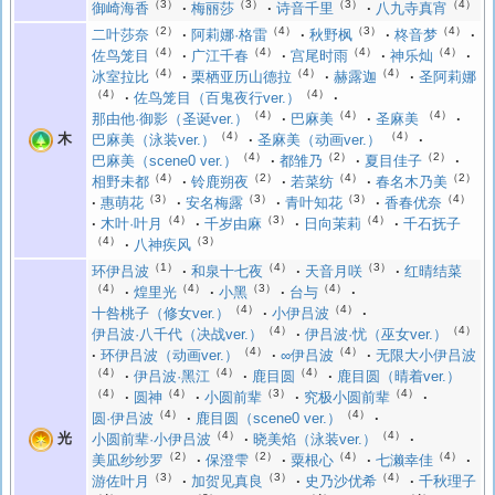
（3）
（3）
（3）
（4）
御崎海香
梅丽莎
诗音千里
八九寺真宵
（2）
（4）
（3）
（4）
二叶莎奈
阿莉娜·格雷
秋野枫
柊音梦
（4）
（4）
（4）
（4）
佐鸟笼目
广江千春
宫尾时雨
神乐灿
（4）
（4）
（4）
冰室拉比
栗栖亚历山德拉
赫露迦
圣阿莉娜
（4）
（4）
佐鸟笼目（百鬼夜行ver.）
（4）
（4）
（4）
那由他·御影（圣诞ver.）
巴麻美
圣麻美
（4）
（4）
木
巴麻美（泳装ver.）
圣麻美（动画ver.）
（4）
（2）
（2）
巴麻美（scene0 ver.）
都雏乃
夏目佳子
（4）
（2）
（4）
（2）
相野未都
铃鹿朔夜
若菜纺
春名木乃美
（3）
（3）
（3）
（4）
惠萌花
安名梅露
青叶知花
香春优奈
（4）
（3）
（4）
木叶·叶月
千岁由麻
日向茉莉
千石抚子
（4）
（3）
八神疾风
（1）
（4）
（3）
环伊吕波
和泉十七夜
天音月咲
红晴结菜
（4）
（4）
（3）
（4）
煌里光
小黑
台与
（4）
（4）
十咎桃子（修女ver.）
小伊吕波
（4）
（4）
伊吕波·八千代（决战ver.）
伊吕波·忧（巫女ver.）
（4）
（4）
环伊吕波（动画ver.）
∞伊吕波
无限大小伊吕波
（4）
（4）
（4）
伊吕波·黑江
鹿目圆
鹿目圆（晴着ver.）
（4）
（4）
（3）
（4）
圆神
小圆前辈
究极小圆前辈
（4）
（4）
圆·伊吕波
鹿目圆（scene0 ver.）
（4）
（4）
光
小圆前辈·小伊吕波
晓美焰（泳装ver.）
（2）
（2）
（4）
（4）
美凪纱纱罗
保澄雫
粟根心
七濑幸佳
（3）
（3）
（4）
游佐叶月
加贺见真良
史乃沙优希
千秋理子