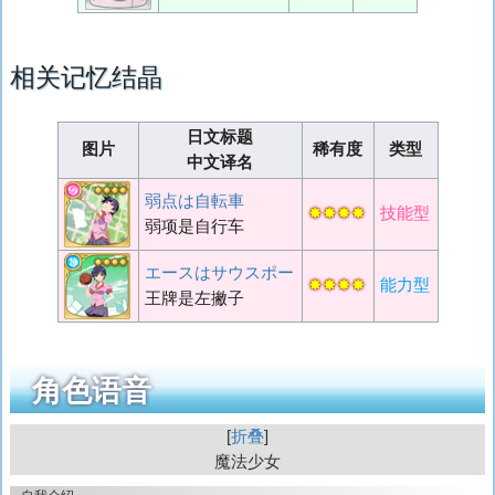
相关记忆结晶
日文标题
图片
稀有度
类型
中文译名
弱点は自転車
✸✸✸✸
技能型
弱项是自行车
エースはサウスポー
✸✸✸✸
能力型
王牌是左撇子
角色语音
折叠
魔法少女