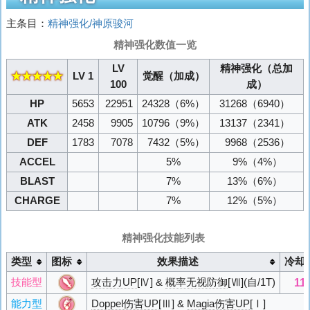
主条目：
精神强化/神原骏河
精神强化数值一览
LV
精神强化（总加
★★★★★
LV 1
觉醒（加成）
100
成）
HP
5653
22951
24328
（6%）
31268
（6940）
ATK
2458
9905
10796
（9%）
13137
（2341）
DEF
1783
7078
7432
（5%）
9968
（2536）
ACCEL
5%
9%
（4%）
BLAST
7%
13%
（6%）
CHARGE
7%
12%
（5%）
精神强化技能列表
类型
图标
效果描述
冷却
11
技能型
攻击力UP
[Ⅳ] &
概率无视防御
[Ⅶ](自/1T)
能力型
Doppel伤害UP
[Ⅲ] &
Magia伤害UP
[Ⅰ]