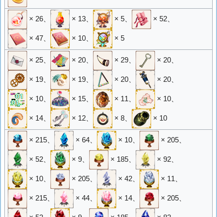
× 26
、
× 13
、
× 5
、
× 52
、
× 47
、
× 10
、
× 5
× 25
、
× 20
、
× 29
、
× 20
、
× 19
、
× 19
、
× 20
、
× 20
、
× 10
、
× 15
、
× 11
、
× 10
、
× 14
、
× 12
、
× 8
、
× 10
× 215
、
× 64
、
× 10
、
× 205
、
× 52
、
× 9
、
× 185
、
× 92
、
× 10
、
× 205
、
× 42
、
× 11
、
× 215
、
× 44
、
× 14
、
× 205
、