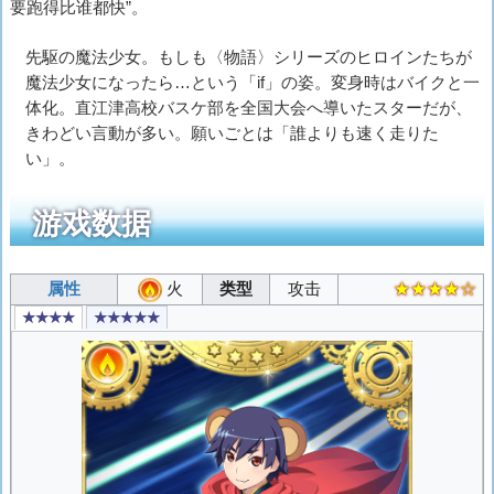
要跑得比谁都快”。
先駆の魔法少女。もしも〈物語〉シリーズのヒロインたちが
魔法少女になったら…という「if」の姿。変身時はバイクと一
体化。直江津高校バスケ部を全国大会へ導いたスターだが、
きわどい言動が多い。願いごとは「誰よりも速く走りた
い」。
游戏数据
属性
火
类型
攻击
★★★★☆
★★★★
★★★★★