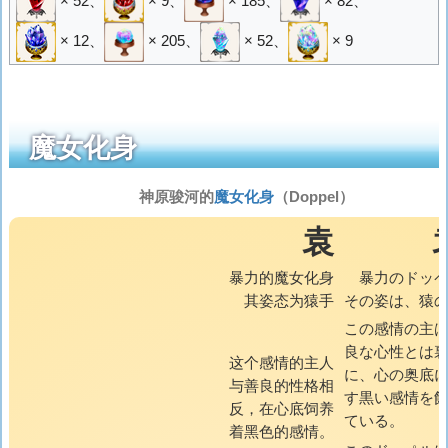
× 52
、
× 9
、
× 185
、
× 82
、
× 12
、
× 205
、
× 52
、
× 9
魔女化身
神原骏河的
魔女化身
（Doppel）
袁
暴力的魔女化身
暴力のドッ
其姿态为猿手
その姿は、猿
この感情の主
良な心性とは
这个感情的主人
に、心の奥底
与善良的性格相
す黒い感情を
反，在心底饲养
ている。
着黑色的感情。