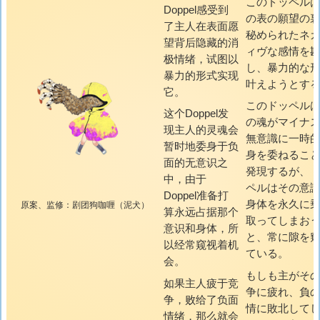
このドッペル
Doppel感受到
の表の願望の
了主人在表面愿
秘められたネ
望背后隐藏的消
ィヴな感情を
极情绪，试图以
し、暴力的な
暴力的形式实现
叶えようとす
它。
このドッペル
这个Doppel发
の魂がマイナ
现主人的灵魂会
無意識に一時
暂时地委身于负
身を委ねるこ
面的无意识之
発現するが、
中，由于
ペルはその意
Doppel准备打
身体を永久に
原案、监修：剧团狗咖喱（泥犬）
算永远占据那个
取ってしまお
意识和身体，所
と、常に隙を
以经常窥视着机
ている。
会。
もしも主がそ
如果主人疲于竞
争に疲れ、負
争，败给了负面
情に敗北して
情绪，那么就会