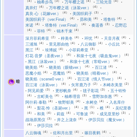
（4）
（3）
（4）
（4）
柚希步鸟
万年樱之谣
三轮光音
（4）
（4）
真井灯
万年樱之谣（泳装ver.）
（4）
（3）
真良·心（花嫁ver.）
美国织莉子
（4）
（4）
（4）
美国织莉子（ver.Final）
昴和美
塔鲁特
（4）
（4）
（3）
米诺
塔鲁特（ver.Final）
奏遥香
忍野忍
（4）
（4）
（4）
菲特
锦木千束
（2）
（4）
（4）
（4）
深月菲莉希亚
梓美冬
环忧
天音月夜
（4）
（4）
（4）
（4）
三浦旭
里见那由他
八云御影
小丘比
（4）
（4）
（3）
黑江
埃博妮
小菲莉希亚
（4）
（4）
灯花·音梦（圣夜ver.）
和泉十七夜（吸血鬼ver.）
（4）
（4）
黑江（泳装ver.）
和泉十七夜（常暗ver.）
（4）
（4）
（4）
晓美焰
晓美焰（眼镜ver.）
百江渚
（4）
（4）
（4）
恶魔小焰
恶魔焰
晓美焰（晴着ver.）
（4）
（4）
晓美焰（scene0 ver.）
百江渚（情人节ver.）
暗
（4）
（2）
（2）
百江渚（泳装ver.）
矢宵鹿乃子
木崎衣美里
（3）
（4）
（3）
阿见莉爱
更纱帆奈
毬子彩花
五十铃怜
（4）
（4）
（3）
（4）
古町美仓
柚希理音
雪野加奈惠
（4）
（4）
（4）
阿什莉·泰勒
牧野郁美
水树垒
入名库什
（4）
（4）
（1）
（4）
梨花·怜（圣诞ver.）
黑
椎
吴纪里香
（4）
（4）
（4）
（3）
（3）
和美
莉兹
可鲁波
成见亚里纱
（3）
（4）
战场原黑仪
井之上泷奈
伊莎贝拉（魔女ver.）
（4）
（4）
伊莎贝拉
（4）
（4）
（4）
八云御魂
佐和月出里
篠目夜鹤