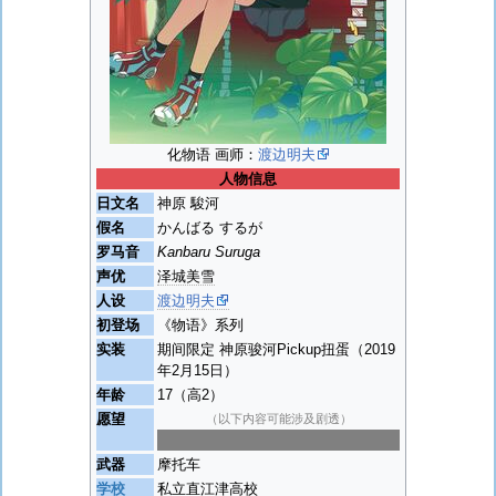
化物语 画师：
渡边明夫
人物信息
日文名
神原 駿河
假名
かんばる するが
罗马音
Kanbaru Suruga
声优
泽城美雪
人设
渡边明夫
初登场
《物语》系列
实装
期间限定 神原骏河Pickup扭蛋（2019
年2月15日）
年龄
17（高2）
愿望
（以下内容可能涉及剧透）
想要跑得比谁都快
武器
摩托车
学校
私立直江津高校