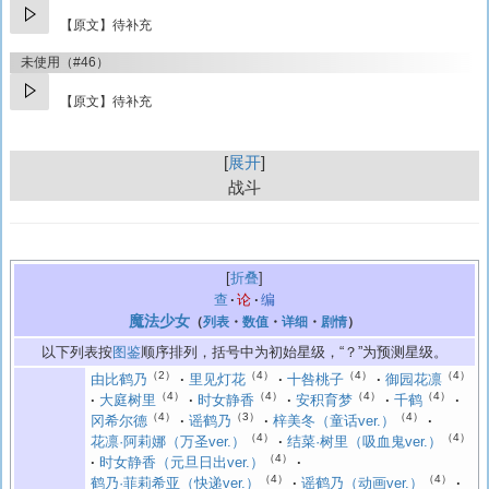
【原文】待补充
未使用（#46）
【原文】待补充
展开
战斗
折叠
查
论
编
魔法少女
（
列表
・
数值
・
详细
・
剧情
）
以下列表按
图鉴
顺序排列，括号中为初始星级，“？”为预测星级。
（2）
（4）
（4）
（4）
由比鹤乃
里见灯花
十咎桃子
御园花凛
（4）
（4）
（4）
（4）
大庭树里
时女静香
安积育梦
千鹤
（4）
（3）
（4）
冈希尔德
谣鹤乃
梓美冬（童话ver.）
（4）
（4）
花凛·阿莉娜（万圣ver.）
结菜·树里（吸血鬼ver.）
（4）
时女静香（元旦日出ver.）
（4）
（4）
鹤乃·菲莉希亚（快递ver.）
谣鹤乃（动画ver.）