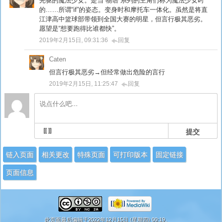
先驱的魔法少女。是当“物语”系列的主角们称为魔法少女时
的……所谓“if”的姿态。变身时和摩托车一体化。虽然是将直
江津高中篮球部带领到全国大赛的明星，但言行极其恶劣。
愿望是“想要跑得比谁都快”。
2019年2月15日, 09:31:36
回复
Caten
但言行极其恶劣→但经常做出危险的言行
2019年2月15日, 11:25:47
回复
提交
链入页面
相关更改
特殊页面
可打印版本
固定链接
页面信息
此页面最后编辑于2022年12月15日 (星期四) 00:19。