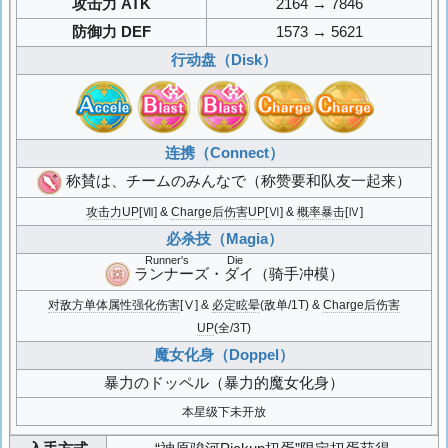
攻击力 ATK
2164 → 7846
防御力 DEF
1573 → 5621
行动盘（Disk）
连携（Connect）
称賛は、チームのみんなで
（称赞要和队友一起来）
攻击力UP
[Ⅶ] &
Charge后伤害UP
[Ⅵ] &
概率暴击
[Ⅳ]
必杀技（Magia）
Runner's Die
ランナーズ・ダイ
（骑手冲模）
对敌方单体属性强化伤害
[Ⅴ] &
必定眩晕
(敌单/1T) &
Charge后伤害
UP
(全/3T)
魔女化身（Doppel）
暴力のドッペル
（暴力的魔女化身）
本星级下未开放