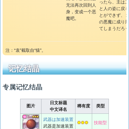
ったら、主は
无法再次回到人
と人の姿に戻
身，变成一个恶
とができず、
魔吧。
の悪魔に成り
てしまうだろ
注：
“袁”截取自“猿”。
记忆结晶
专属记忆结晶
日文标题
图片
稀有度
类型
中文译名
武器は加速装置
✸✸✸
技能型
武器是加速装置