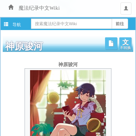
魔法纪录中文Wiki
用
户
导航
文
不转换
神原骏河
跳
神原骏河
转
至：
导
航
、
搜
索