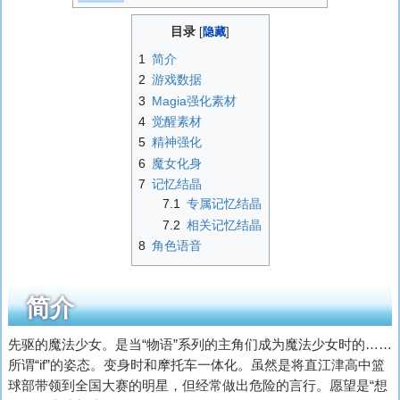
目录
1
简介
2
游戏数据
3
Magia强化素材
4
觉醒素材
5
精神强化
6
魔女化身
7
记忆结晶
7.1
专属记忆结晶
7.2
相关记忆结晶
8
角色语音
简介
先驱的魔法少女。是当“物语”系列的主角们成为魔法少女时的……
所谓“if”的姿态。变身时和摩托车一体化。虽然是将直江津高中篮
球部带领到全国大赛的明星，但经常做出危险的言行。愿望是“想