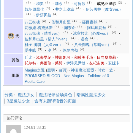
（4）
（4）
（4）
（3）
（3）
和美
莉兹
可鲁波
成见亚里纱
（3）
（4）
战场原黑仪
井之上泷奈
伊莎贝拉（魔女ver.）
（4）
（4）
伊莎贝拉
（4）
（4）
（4）
八云御魂
佐和月出里
篠目夜鹤
（4）
（4）
（4）
莉薇娅·梅黛洛斯
濑奈命
阿玛琉莉丝
（4）
（4）
八云御魂（晴着ver.）
冰室拉比（心魔ver.）
无
（4）
（4）
佐和月出里（情人节ver.）
谣命
（4）
（4）
桃子·御魂（人鱼ver.）
八云御魂（常暗ver.）
（3）
（4）
（4）
爱生眩
夕
佩尔内勒
丘比
浅海早纪
神那妮可
和纱美千瑠
日向华华莉
其他
托尔特
弗蕾修
莱姆
伊津见尹缝
友杞由美
安妮卡
Magius之翼
黑羽
白羽
神滨魔法联盟
时女一族
组织
PROMISED BLOOD
Neo-Magius
Folklore of 0
Puella Care
分类
：
魔法少女
魔法纪录登场角色
暗属性魔法少女
3星魔法少女
含有未翻译语音的页面
热门评论
124.91.38.31