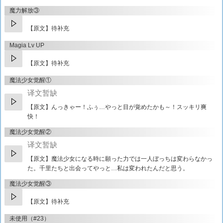
魔力解放③
【原文】待补充
Magia Lv UP
【原文】待补充
魔法少女觉醒①
译文暂缺
【原文】
んっきゃー！ふぅ…やっと目が覚めたかも～！スッキリ爽
快！
魔法少女觉醒②
译文暂缺
【原文】
魔法少女になる時に願った力では一人ぼっちは変わらなかっ
た。千里たちと出会ってやっと…私は変われたんだと思う。
魔法少女觉醒③
【原文】待补充
未使用（#23）