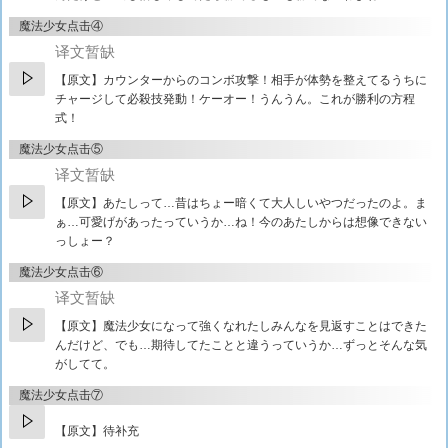
魔法少女点击④
译文暂缺
【原文】
カウンターからのコンボ攻撃！相手が体勢を整えてるうちに
チャージして必殺技発動！ケーオー！うんうん。これが勝利の方程
式！
魔法少女点击⑤
译文暂缺
【原文】
あたしって…昔はちょー暗くて大人しいやつだったのよ。ま
ぁ…可愛げがあったっていうか…ね！今のあたしからは想像できない
っしょー？
魔法少女点击⑥
译文暂缺
【原文】
魔法少女になって強くなれたしみんなを見返すことはできた
んだけど、でも…期待してたことと違うっていうか…ずっとそんな気
がしてて。
魔法少女点击⑦
【原文】待补充