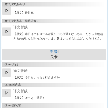
魔法少女点击⑧
【原文】待补充
魔法少女点击（隐藏语音）
译文暂缺
【原文】
昨日はパトロールが長引いて夜遅くなっちゃったから今朝起
きるのがしんどかったわ～。ま、朝はいつでもしんどいんだけどさ。
折叠
关卡
Quest开始
译文暂缺
【原文】
今日もいっちょ行きますか！
Quest胜利①
译文暂缺
【原文】
はーぁ！退屈！
Quest胜利②