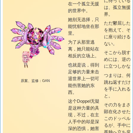
に待っている
在一个孤立无援
は、孤立無援
的世界中。
界。
她别无选择，只
ただ鬱屈した
能忧郁地坐在那
を抱えて、そ
里。
に座り続ける
为了从那里逃
ない。
离，她只能站在
そこから脱す
相反的立场上。
めには、逆の
也就是说，得到
に立つしかな
足够的力量来击
つまりは、何
退世界上一切可
原案、监修：GAN
跳ね返すだけ
能伤害她的东
を手に入れる
西。
と。
这个Doppel无疑
その力をまさ
是这种力量的具
顕在化させた
现，不过，在主
このドッペル
人手中的却是深
るが、手中に
深的恐惧，她害
孤独へ立ち戻