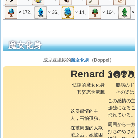
× 172
、
× 36
、
× 14
、
× 164
、
× 
魔女化身
成见亚里纱的
魔女化身
（Doppel）
RENA
Renard
怯懦的魔女化身
臆病のド
其姿态为豪腕
その姿は
この感情の主
孤独になるこ
这份感情的主
恐れている。
人，害怕孤独。
周囲から一方
在被周围的人欺
打ちのめされ
凌之后，她被困