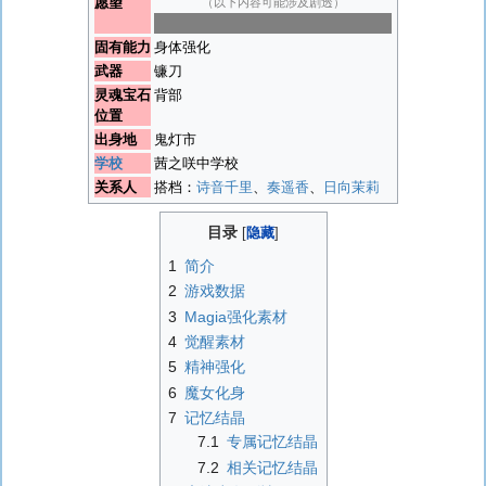
愿望
（以下内容可能涉及剧透）
变得更加强大，不受别人欺负
固有能力
身体强化
武器
镰刀
灵魂宝石
背部
位置
出身地
鬼灯市
学校
茜之咲中学校
关系人
搭档：
诗音千里
、
奏遥香
、
日向茉莉
目录
1
简介
2
游戏数据
3
Magia强化素材
4
觉醒素材
5
精神强化
6
魔女化身
7
记忆结晶
7.1
专属记忆结晶
7.2
相关记忆结晶