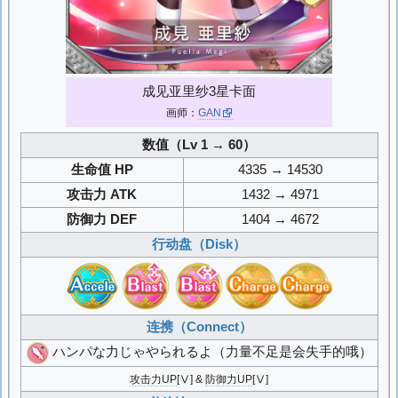
成见亚里纱3星卡面
画师：
GAN
数值（Lv 1 → 60）
生命值 HP
4335 → 14530
攻击力 ATK
1432 → 4971
防御力 DEF
1404 → 4672
行动盘（Disk）
连携（Connect）
ハンパな力じゃやられるよ
（力量不足是会失手的哦）
攻击力UP
[Ⅴ] &
防御力UP
[Ⅴ]