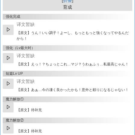
折叠
育成
强化完成
译文暂缺
【原文】
うん！いい調子！よーし、もっともっと強くなってやるんだ
から！
强化（Lv最大时）
译文暂缺
【原文】
えっ！？ちょっとこれ…マジ？うわぁふぅ…私最高じゃん！
短篇Lv UP
译文暂缺
【原文】
あぁ…今の凄く良かったかも！意外と頼りになるじゃない！
魔力解放①
【原文】待补充
魔力解放②
【原文】待补充