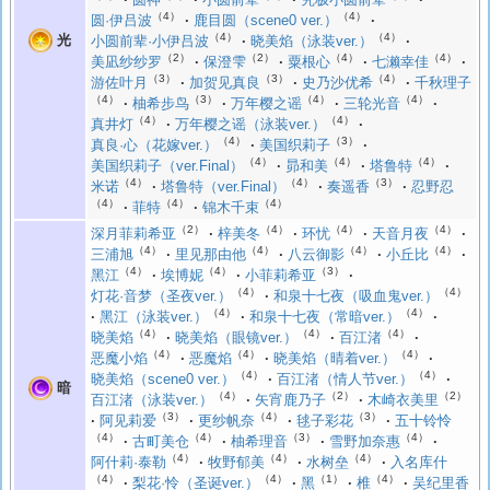
（4）
（4）
圆·伊吕波
鹿目圆（scene0 ver.）
（4）
（4）
光
小圆前辈·小伊吕波
晓美焰（泳装ver.）
（2）
（2）
（4）
（4）
美凪纱纱罗
保澄雫
粟根心
七濑幸佳
（3）
（3）
（4）
游佐叶月
加贺见真良
史乃沙优希
千秋理子
（4）
（3）
（4）
（4）
柚希步鸟
万年樱之谣
三轮光音
（4）
（4）
真井灯
万年樱之谣（泳装ver.）
（4）
（3）
真良·心（花嫁ver.）
美国织莉子
（4）
（4）
（4）
美国织莉子（ver.Final）
昴和美
塔鲁特
（4）
（4）
（3）
米诺
塔鲁特（ver.Final）
奏遥香
忍野忍
（4）
（4）
（4）
菲特
锦木千束
（2）
（4）
（4）
（4）
深月菲莉希亚
梓美冬
环忧
天音月夜
（4）
（4）
（4）
（4）
三浦旭
里见那由他
八云御影
小丘比
（4）
（4）
（3）
黑江
埃博妮
小菲莉希亚
（4）
（4）
灯花·音梦（圣夜ver.）
和泉十七夜（吸血鬼ver.）
（4）
（4）
黑江（泳装ver.）
和泉十七夜（常暗ver.）
（4）
（4）
（4）
晓美焰
晓美焰（眼镜ver.）
百江渚
（4）
（4）
（4）
恶魔小焰
恶魔焰
晓美焰（晴着ver.）
（4）
（4）
晓美焰（scene0 ver.）
百江渚（情人节ver.）
暗
（4）
（2）
（2）
百江渚（泳装ver.）
矢宵鹿乃子
木崎衣美里
（3）
（4）
（3）
阿见莉爱
更纱帆奈
毬子彩花
五十铃怜
（4）
（4）
（3）
（4）
古町美仓
柚希理音
雪野加奈惠
（4）
（4）
（4）
阿什莉·泰勒
牧野郁美
水树垒
入名库什
（4）
（4）
（1）
（4）
梨花·怜（圣诞ver.）
黑
椎
吴纪里香