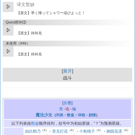
译文暂缺
【原文】
早く帰ってシャワー浴びよっと！
Quest胜利③
【原文】待补充
未使用（#46）
【原文】待补充
展开
战斗
折叠
查
论
编
魔法少女
（
列表
・
数值
・
详细
・
剧情
）
以下列表按
图鉴
顺序排列，括号中为初始星级，“？”为预测星级。
（2）
（4）
（4）
（4）
由比鹤乃
里见灯花
十咎桃子
御园花凛