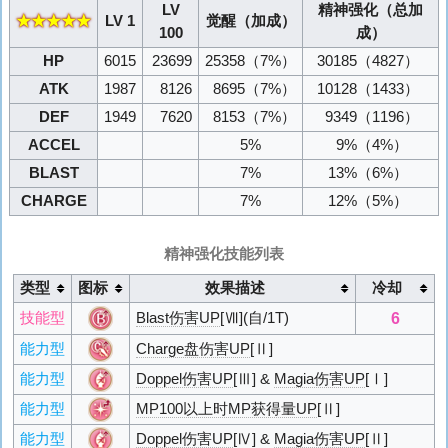
LV
精神强化（总加
★★★★★
LV 1
觉醒（加成）
100
成）
HP
6015
23699
25358
（7%）
30185
（4827）
ATK
1987
8126
8695
（7%）
10128
（1433）
DEF
1949
7620
8153
（7%）
9349
（1196）
ACCEL
5%
9%
（4%）
BLAST
7%
13%
（6%）
CHARGE
7%
12%
（5%）
精神强化技能列表
类型
图标
效果描述
冷却
6
技能型
Blast伤害UP
[Ⅶ](自/1T)
能力型
Charge盘伤害UP
[Ⅱ]
能力型
Doppel伤害UP
[Ⅲ] &
Magia伤害UP
[Ⅰ]
能力型
MP100以上时MP获得量UP
[Ⅱ]
能力型
Doppel伤害UP
[Ⅳ] &
Magia伤害UP
[Ⅱ]