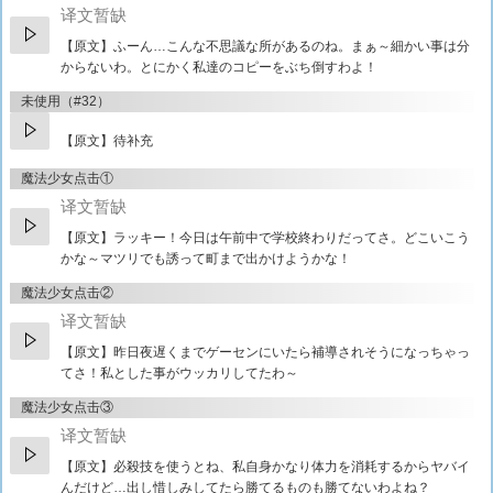
译文暂缺
【原文】
ふーん…こんな不思議な所があるのね。まぁ～細かい事は分
からないわ。とにかく私達のコピーをぶち倒すわよ！
未使用（#32）
【原文】待补充
魔法少女点击①
译文暂缺
【原文】
ラッキー！今日は午前中で学校終わりだってさ。どこいこう
かな～マツリでも誘って町まで出かけようかな！
魔法少女点击②
译文暂缺
【原文】
昨日夜遅くまでゲーセンにいたら補導されそうになっちゃっ
てさ！私とした事がウッカリしてたわ～
魔法少女点击③
译文暂缺
【原文】
必殺技を使うとね、私自身かなり体力を消耗するからヤバイ
んだけど…出し惜しみしてたら勝てるものも勝てないわよね？