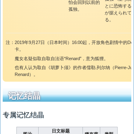
怕会回到以前的
とに恐怖する
孤独。
が据えられて
る。
注：
2019年9月27日（日本时间）16:00起，开放角色剧情中的Dop
卡。
魔女名疑似取自取自法语“Renard”，意为狐狸。
也有人认为取自《胡萝卜须》的作者儒勒.列尔纳（Pierre-Jul
Renard）。
记忆结晶
专属记忆结晶
日文标题