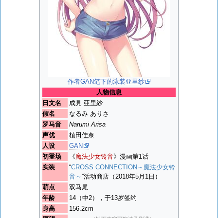
作者GAN笔下的泳装亚里纱
人物信息
日文名
成見 亜里紗
假名
なるみ ありさ
罗马音
Narumi Arisa
声优
植田佳奈
人设
GAN
初登场
《
魔法少女铃音
》漫画第1话
实装
“
CROSS CONNECTION～魔法少女铃
音～
”活动商店（2018年5月1日）
萌点
双马尾
年龄
14（中2），于13岁签约
身高
156.2cm