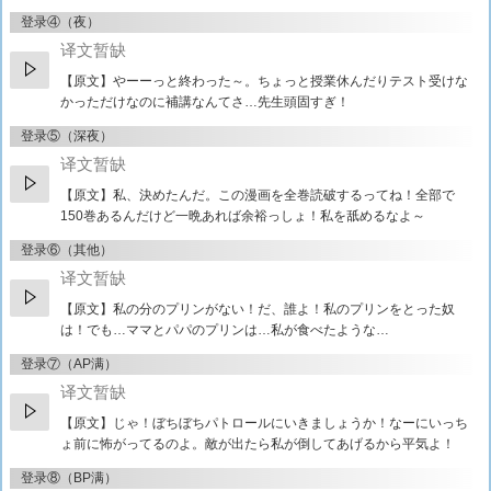
登录④（夜）
译文暂缺
【原文】
やーーっと終わった～。ちょっと授業休んだりテスト受けな
かっただけなのに補講なんてさ…先生頭固すぎ！
登录⑤（深夜）
译文暂缺
【原文】
私、決めたんだ。この漫画を全巻読破するってね！全部で
150巻あるんだけど一晩あれば余裕っしょ！私を舐めるなよ～
登录⑥（其他）
译文暂缺
【原文】
私の分のプリンがない！だ、誰よ！私のプリンをとった奴
は！でも…ママとパパのプリンは…私が食べたような…
登录⑦（AP满）
译文暂缺
【原文】
じゃ！ぼちぼちパトロールにいきましょうか！なーにいっち
ょ前に怖がってるのよ。敵が出たら私が倒してあげるから平気よ！
登录⑧（BP满）