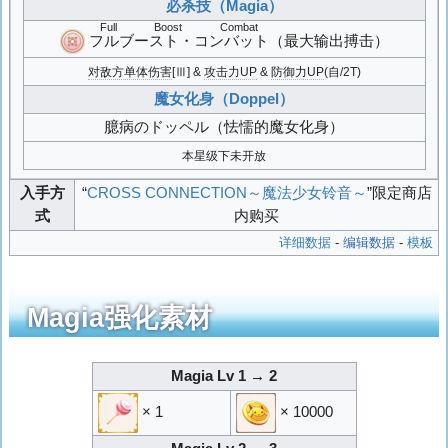
必杀技（Magia）
Full Boost Combat
フルブースト・コンバット
（最大输出搏击）
对敌方单体伤害
[Ⅲ] &
攻击力UP
&
防御力UP
(自/2T)
魔女化身（Doppel）
臆病のドッペル
（怯懦的魔女化身）
本星级下未开放
入手方
“
CROSS CONNECTION～魔法少女铃音～
”限定商店
式
内购买
详细数据
-
编辑数据
-
模板
Magia强化素材
Magia Lv 1 → 2
× 1
× 10000