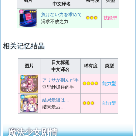
图片
稀有度
类型
中文译名
負けない力を求めて
✸✸✸
技能型
渴求不败之力
相关记忆结晶
日文标题
图片
稀有度
类型
中文译名
アリサが掴んだ手
✸✸✸✸
能力型
亚里纱抓住的手
結局最後は…
✸✸✸
能力型
结果最后…
魔法少女剧情