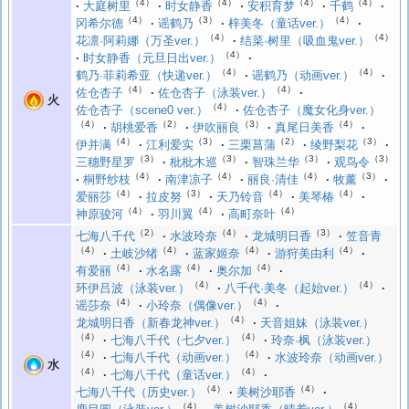
（4）
（4）
（4）
（4）
大庭树里
时女静香
安积育梦
千鹤
（4）
（3）
（4）
冈希尔德
谣鹤乃
梓美冬（童话ver.）
（4）
（4）
花凛·阿莉娜（万圣ver.）
结菜·树里（吸血鬼ver.）
（4）
时女静香（元旦日出ver.）
（4）
（4）
鹤乃·菲莉希亚（快递ver.）
谣鹤乃（动画ver.）
（4）
（4）
佐仓杏子
佐仓杏子（泳装ver.）
火
（4）
佐仓杏子（scene0 ver.）
佐仓杏子（魔女化身ver.）
（4）
（2）
（3）
（4）
胡桃爱香
伊吹丽良
真尾日美香
（4）
（3）
（2）
（3）
伊并满
江利爱实
三栗菖蒲
绫野梨花
（3）
（3）
（3）
（3）
三穗野星罗
枇枇木巡
智珠兰华
观鸟令
（4）
（4）
（4）
（3）
桐野纱枝
南津凉子
丽良·清佳
牧薰
（4）
（3）
（4）
（4）
爱丽莎
拉皮努
天乃铃音
美琴椿
（4）
（4）
（4）
神原骏河
羽川翼
高町奈叶
（2）
（4）
（3）
七海八千代
水波玲奈
龙城明日香
笠音青
（4）
（4）
（4）
（4）
土岐沙绪
蓝家姬奈
游狩美由利
（4）
（4）
（4）
有爱丽
水名露
奥尔加
（4）
（4）
环伊吕波（泳装ver.）
八千代·美冬（起始ver.）
（4）
（4）
谣莎奈
小玲奈（偶像ver.）
（4）
龙城明日香（新春龙神ver.）
天音姐妹（泳装ver.）
（4）
（4）
七海八千代（七夕ver.）
玲奈·枫（泳装ver.）
（4）
（4）
七海八千代（动画ver.）
水波玲奈（动画ver.）
水
（4）
（4）
七海八千代（童话ver.）
（4）
（4）
七海八千代（历史ver.）
美树沙耶香
（4）
（4）