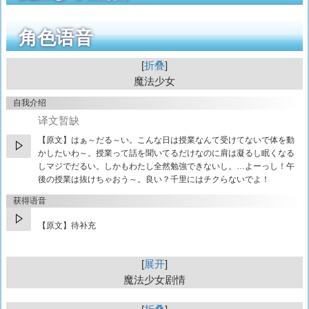
角色语音
折叠
魔法少女
自我介绍
译文暂缺
【原文】
はぁ～だる～い。こんな日は授業なんて受けてないで体を動
かしたいわ～。授業って話を聞いてるだけなのに肩は凝るし眠くなる
しマジでだるい。しかもわたし全然勉強できないし。…よーっし！午
後の授業は抜けちゃおう～。良い？千里にはチクらないでよ！
获得语音
【原文】待补充
展开
魔法少女剧情