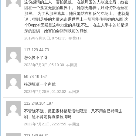
这份感情的主人，害怕孤独。 在被周围的人欺凌之后，她被
困在一个孤立无援的世界中。 她别无选择，只能忧郁地坐在
那里。 为了从那里逃离，她只能站在相反的立场上。 也就是
说，得到足够的力量来击退世界上一切可能伤害她的东西 这
个Doppel无疑是这种力量的具现,不过，在主人手中的却是深
深的恐惧，她害怕会回到以前的孤独
2019年9月30日, 07:42:35
赞(1)
117.129.44.70
怎么换不了呀
2023年7月3日, 05:10:30
回复
59.78.19.152
根远坂凛一个声优
2022年7月28日, 01:02:02
回复
112.249.184.197
不管强不强，反正素材都是活动限定，又不用自己特意去
刷，这不肯定得直接拉满吗
2022年7月21日, 22:27:55
回复
223.149.66.31