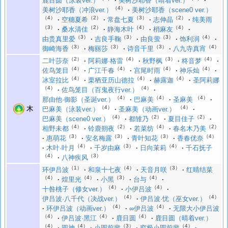
鹿目圆（泳装ver.）
美树沙耶香（晴着ver.）
（4）
美树沙耶香（冲浪ver.）
美树沙耶香（scene0 ver.）
（4）
（2）
（3）
（2）
空穗夏希
常盘七夏
志伸晶
纯美雨
（3）
（2）
（4）
（4）
桑水清佳
静海木叶
梢麻友
（3）
（3）
（3）
（4）
由贵真里爱
吉良手鞠
由良萤
饰利润
（3）
（3）
（3）
（4）
御崎海香
梅丽莎
诗音千里
八九寺真宵
（2）
（4）
（3）
（4）
二叶莎奈
阿莉娜·格雷
秋野枫
柊音梦
（4）
（4）
（4）
（4）
佐鸟笼目
广江千春
宫尾时雨
神乐灿
（4）
（4）
（4）
冰室拉比
栗栖亚历山德拉
赫露迦
圣阿莉娜
（4）
（4）
佐鸟笼目（百鬼夜行ver.）
（4）
（4）
（4）
那由他·御影（圣诞ver.）
巴麻美
圣麻美
（4）
（4）
木
巴麻美（泳装ver.）
圣麻美（动画ver.）
（4）
（2）
（2）
巴麻美（scene0 ver.）
都雏乃
夏目佳子
（4）
（2）
（4）
（2）
相野未都
铃鹿朔夜
若菜纺
春名木乃美
（3）
（3）
（3）
（4）
惠萌花
安名梅露
青叶知花
香春优奈
（4）
（3）
（4）
木叶·叶月
千岁由麻
日向茉莉
千石抚子
（4）
（3）
八神疾风
（1）
（4）
（3）
环伊吕波
和泉十七夜
天音月咲
红晴结菜
（4）
（4）
（3）
（4）
煌里光
小黑
台与
（4）
（4）
十咎桃子（修女ver.）
小伊吕波
（4）
（4）
伊吕波·八千代（决战ver.）
伊吕波·忧（巫女ver.）
（4）
（4）
环伊吕波（动画ver.）
∞伊吕波
无限大小伊吕波
（4）
（4）
（4）
伊吕波·黑江
鹿目圆
鹿目圆（晴着ver.）
（4）
（4）
（3）
（4）
圆神
小圆前辈
究极小圆前辈