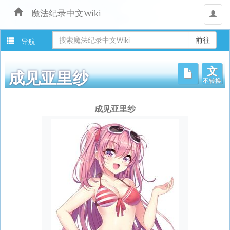
魔法纪录中文Wiki
用
户
导航
文
不转换
成见亚里纱
跳
成见亚里纱
转
至：
导
航
、
搜
索