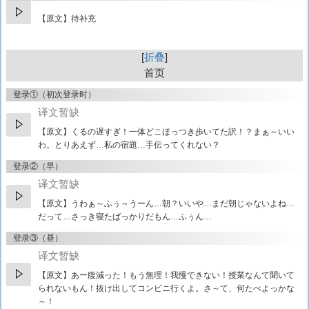
【原文】待补充
折叠
首页
登录①（初次登录时）
译文暂缺
【原文】
くるの遅すぎ！一体どこほっつき歩いてた訳！？まぁ～いい
わ。とりあえず…私の宿題…手伝ってくれない？
登录②（早）
译文暂缺
【原文】
うわぁ～ふぅ～うーん…朝？いいや…まだ朝じゃないよね…
だって…さっき寝たばっかりだもん…ふぅん…
登录③（昼）
译文暂缺
【原文】
あー腹減った！もう無理！我慢できない！授業なんて聞いて
られないもん！抜け出してコンビニ行くよ。さ～て、何たべよっかな
～！