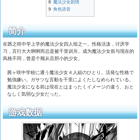
8
魔法少女剧情
9
角色语音
简介
在茜之咲中学上学的魔法少女四人组之一。性格活泼，讨厌学
习，言行大大咧咧而总是被千里训斥。成为魔法少女前与现在的
风格不同，曾是个顺从且胆小的少女。
茜ヶ咲中学校に通う魔法少女４人組のひとり。活発な性格で
勉強嫌い。ガサツな言動を千里によくたしなめられている。
魔法少女になる前は現在とはまったくイメージの違う、おと
なしく気弱な少女だった。
游戏数据