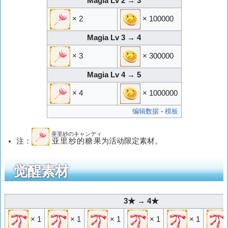
Magia Lv 2 → 3
× 2
× 100000
Magia Lv 3 → 4
× 3
× 300000
Magia Lv 4 → 5
× 4
× 1000000
编辑数据
-
模板
亜里紗のキャンディ
注：
亚里纱的糖果
为活动限定素材。
觉醒素材
3★ → 4★
× 1
× 1
× 1
× 1
× 1