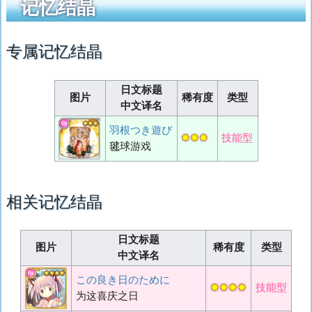
记忆结晶
专属记忆结晶
日文标题
图片
稀有度
类型
中文译名
羽根つき遊び
✸✸✸
技能型
毽球游戏
相关记忆结晶
日文标题
图片
稀有度
类型
中文译名
この良き日のために
✸✸✸✸
技能型
为这喜庆之日