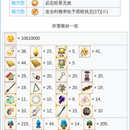
能力型
必定眩晕无效
能力型
攻击时概率给予黑暗状态(1T)
[Ⅱ]
所需素材一览
× 10610000
× 38
、
× 23
、
× 5
、
× 41
、
× 44
、
× 10
、
× 5
× 29
、
× 20
、
× 20
、
× 20
、
× 19
、
× 25
、
× 20
、
× 19
、
× 11
、
× 10
、
× 8
、
× 14
、
× 10
、
× 12
、
× 15
、
× 10
× 215
、
× 44
、
× 14
、
× 205
、