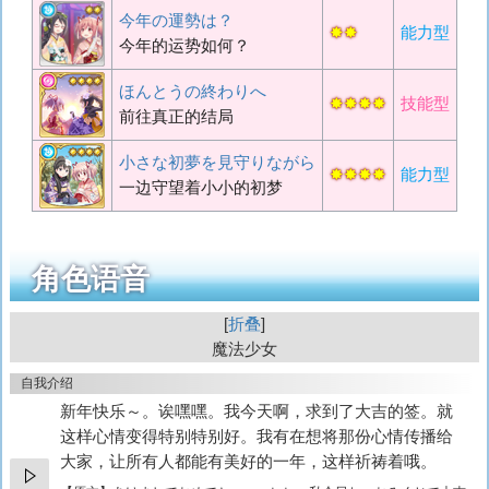
今年の運勢は？
✸✸
能力型
今年的运势如何？
ほんとうの終わりへ
✸✸✸✸
技能型
前往真正的结局
小さな初夢を見守りながら
✸✸✸✸
能力型
一边守望着小小的初梦
角色语音
折叠
魔法少女
自我介绍
新年快乐～。诶嘿嘿。我今天啊，求到了大吉的签。就
这样心情变得特别特别好。我有在想将那份心情传播给
大家，让所有人都能有美好的一年，这样祈祷着哦。