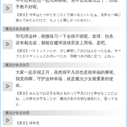
今年想和达也一起玩将棋呢。去年也试着玩过了，但似
乎教不好呢。
【原文】
今年はたつやとすごろくで遊べるといいなぁ。去年も一緒に
遊んでみたんだけど、ちょっと難しかったみたい。
魔法少女点击⑥
羽毛球这种，稍微练习一下会很不错呢。发球、扣杀、
还有截击波，都能在毽球游戏里派上用场。是吧。
【原文】
バドミントンとか、少し練習しておけばよかったなあ。サー
ブとかスマッシュとかボレーとか、羽根つきの役に立つ。よねっ。
魔法少女点击⑦
大家一起庆祝正月，虽然很平凡但也是很幸福的事呢。
我觉得啊，守护这种幸福，就是魔法少女最重要的使
命。
【原文】
みんなでお正月を祝えるのって平凡だけど幸せなことだよ
ね。この幸せを守ることが、魔法少女の大切な使命だと、思ってる
よ。
魔法少女点击⑧
【原文】待补充