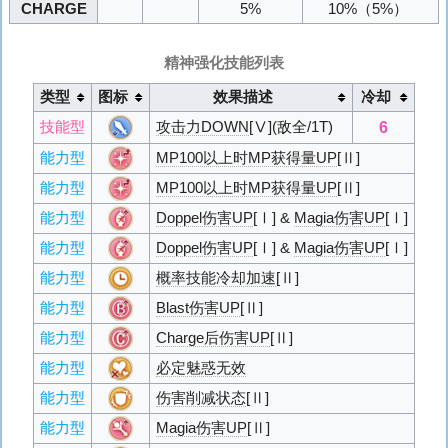
CHARGE
5%
10%
（5%）
精神强化技能列表
类型
图标
效果描述
冷却
6
技能型
攻击力DOWN
[Ⅴ](敌全/1T)
能力型
MP100以上时MP获得量UP
[Ⅱ]
能力型
MP100以上时MP获得量UP
[Ⅱ]
能力型
Doppel伤害UP
[Ⅰ] &
Magia伤害UP
[Ⅰ]
能力型
Doppel伤害UP
[Ⅰ] &
Magia伤害UP
[Ⅰ]
能力型
概率技能冷却加速
[Ⅱ]
能力型
Blast伤害UP
[Ⅱ]
能力型
Charge后伤害UP
[Ⅱ]
能力型
必定魅惑无效
能力型
伤害削减状态
[Ⅱ]
能力型
Magia伤害UP
[Ⅱ]