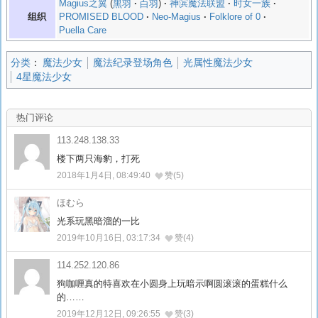
Magius之翼
黑羽
白羽
神滨魔法联盟
时女一族
组织
PROMISED BLOOD
Neo-Magius
Folklore of 0
Puella Care
分类
：
魔法少女
魔法纪录登场角色
光属性魔法少女
4星魔法少女
热门评论
113.248.138.33
楼下两只海豹，打死
2018年1月4日, 08:49:40
赞(5)
ほむら
光系玩黑暗溜的一比
2019年10月16日, 03:17:34
赞(4)
114.252.120.86
狗咖喱真的特喜欢在小圆身上玩暗示啊圆滚滚的蛋糕什么
的……
2019年12月12日, 09:26:55
赞(3)