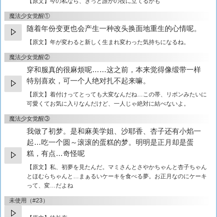
【原文】
今の私なら、きっと誰かの役に立てるかも
魔法少女觉醒①
随着年份变更也会产生一种改头换面地重生的心情呢。
【原文】
年が変わると新しく生まれ変わった気持ちになるね。
魔法少女觉醒②
穿和服真的很麻烦呢……这之前，本来觉得像缎带一样
特别喜欢，可一个人绝对扎不起来嘛。
【原文】
着付けってとっても大変なんだね…この帯、リボンみたいに
可愛くてお気に入りなんだけど、一人じゃ絶対に結べないよ。
魔法少女觉醒③
我做了初梦。是和麻美学姐、沙耶香、杏子还有小焰一
起…吃一个圆～滚滚的蛋糕的梦。明明是正月却是蛋
糕，有点…奇怪呢
【原文】
私、初夢を見たんだ。マミさんとさやかちゃんと杏子ちゃん
とほむらちゃんと…まぁるいケーキを食べる夢。お正月なのにケーキ
って、変…だよね
未使用（#23）