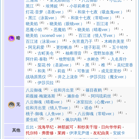
三浦旭
里见那由他
八云御影
小丘比
（4）
（4）
（3）
黑江
埃博妮
小菲莉希亚
（4）
（4）
灯花·音梦（圣夜ver.）
和泉十七夜（吸血鬼ver.）
（4）
（4）
黑江（泳装ver.）
和泉十七夜（常暗ver.）
（4）
（4）
（4）
晓美焰
晓美焰（眼镜ver.）
百江渚
（4）
（4）
（4）
恶魔小焰
恶魔焰
晓美焰（晴着ver.）
（4）
（4）
晓美焰（scene0 ver.）
百江渚（情人节ver.）
暗
（4）
（2）
（2）
百江渚（泳装ver.）
矢宵鹿乃子
木崎衣美里
（3）
（4）
（3）
阿见莉爱
更纱帆奈
毬子彩花
五十铃怜
（4）
（4）
（3）
（4）
古町美仓
柚希理音
雪野加奈惠
（4）
（4）
（4）
阿什莉·泰勒
牧野郁美
水树垒
入名库什
（4）
（4）
（1）
（4）
梨花·怜（圣诞ver.）
黑
椎
吴纪里香
（4）
（4）
（4）
（3）
（3）
和美
莉兹
可鲁波
成见亚里纱
（3）
（4）
战场原黑仪
井之上泷奈
伊莎贝拉（魔女ver.）
（4）
（4）
伊莎贝拉
（4）
（4）
（4）
八云御魂
佐和月出里
篠目夜鹤
（4）
（4）
（4）
莉薇娅·梅黛洛斯
濑奈命
阿玛琉莉丝
（4）
（4）
八云御魂（晴着ver.）
冰室拉比（心魔ver.）
无
（4）
（4）
佐和月出里（情人节ver.）
谣命
（4）
（4）
桃子·御魂（人鱼ver.）
八云御魂（常暗ver.）
（3）
（4）
（4）
爱生眩
夕
佩尔内勒
丘比
浅海早纪
神那妮可
和纱美千瑠
日向华华莉
其他
托尔特
弗蕾修
莱姆
伊津见尹缝
友杞由美
安妮卡