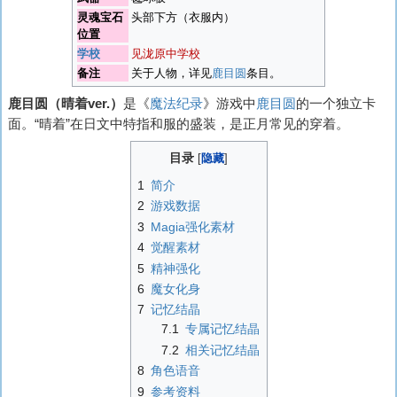
灵魂宝石
头部下方（衣服内）
位置
学校
见泷原中学校
备注
关于人物，详见
鹿目圆
条目。
鹿目圆（晴着ver.）
是《
魔法纪录
》游戏中
鹿目圆
的一个独立卡
面。“晴着”在日文中特指和服的盛装，是正月常见的穿着。
目录
1
简介
2
游戏数据
3
Magia强化素材
4
觉醒素材
5
精神强化
6
魔女化身
7
记忆结晶
7.1
专属记忆结晶
7.2
相关记忆结晶
8
角色语音
9
参考资料