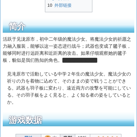
10
外部链接
简介
活跃于见泷原市，初中二年级的魔法少女。将魔法少女的祈愿之
力融入服装，能够以这一姿态进行战斗；武器也变成了毽子板，
能够同时进行远距离和近距离的攻击。如果仔细观察她的毽子
板，貌似是我们熟知的角色。
压扁QB大快人心
見滝原市で活動している中学２年生の魔法少女。魔法少女の
祈りの力を着物に込めて、そのままの姿で戦うことができ
る。武器も羽子板に変わり、遠近両方の攻撃を可能にしてい
る。その羽子板をよく見ると、よく知る者の姿をしていると
か。
游戏数据