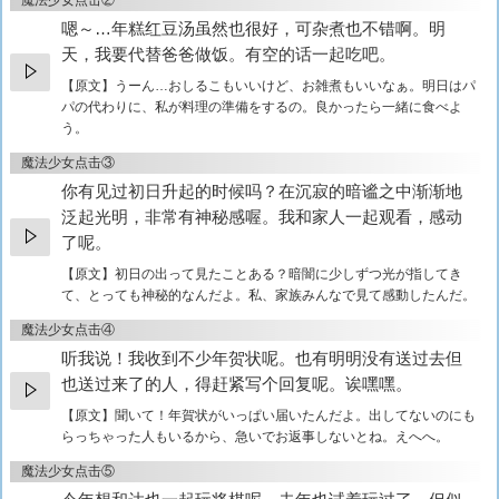
魔法少女点击②
嗯～…年糕红豆汤虽然也很好，可杂煮也不错啊。明
天，我要代替爸爸做饭。有空的话一起吃吧。
【原文】
うーん…おしるこもいいけど、お雑煮もいいなぁ。明日はパ
パの代わりに、私が料理の準備をするの。良かったら一緒に食べよ
う。
魔法少女点击③
你有见过初日升起的时候吗？在沉寂的暗谧之中渐渐地
泛起光明，非常有神秘感喔。我和家人一起观看，感动
了呢。
【原文】
初日の出って見たことある？暗闇に少しずつ光が指してき
て、とっても神秘的なんだよ。私、家族みんなで見て感動したんだ。
魔法少女点击④
听我说！我收到不少年贺状呢。也有明明没有送过去但
也送过来了的人，得赶紧写个回复呢。诶嘿嘿。
【原文】
聞いて！年賀状がいっぱい届いたんだよ。出してないのにも
らっちゃった人もいるから、急いでお返事しないとね。えへへ。
魔法少女点击⑤