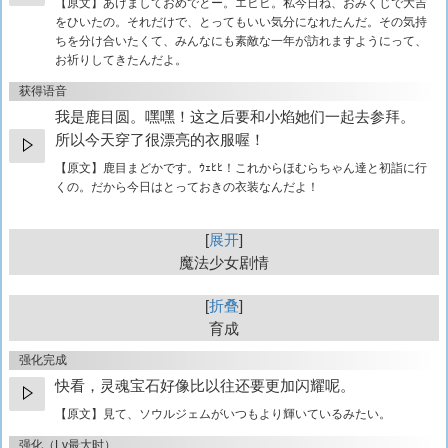
【原文】
あけましておめでとー。エヒヒ。私今日ね、おみくじで大吉
をひいたの。それだけで、とってもいい気分になれたんだ。その気持
ちを分け合いたくて、みんなにも素敵な一年が訪れますようにって、
お祈りしてきたんだよ。
获得语音
我是鹿目圆。嘿嘿！这之后要和小焰她们一起去参拜。
所以今天穿了很漂亮的衣服喔！
【原文】
鹿目まどかです。ｳｪﾋﾋ！これからほむらちゃん達と初詣に行
くの。だから今日はとっておきの衣装なんだよ！
展开
魔法少女剧情
折叠
育成
强化完成
快看，灵魂宝石好像比以往还要更加闪耀呢。
【原文】
見て、ソウルジェムがいつもより輝いているみたい。
强化（Lv最大时）