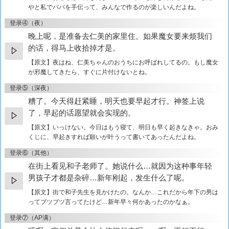
やと私でパパを手伝って、みんなで作るのが楽しいんだよね。
登录④（夜）
晚上呢，是准备去仁美的家里住。如果魔女要来烦我们
的话，得马上收拾掉才是。
【原文】
夜はね、仁美ちゃんのおうちにお呼ばれしてるの。もし魔女
が邪魔してきたら、すぐに片付けないとね。
登录⑤（深夜）
糟了。今天得赶紧睡，明天也要早起才行。神签上说
了，早起的话愿望就会实现的。
【原文】
いっけない。今日はもう寝て、明日も早く起きなきゃ。おみ
くじに、早起きすれば願いが叶うって書いてあったんだよね。
登录⑥（其他）
在街上看见和子老师了。她说什么…就因为这种事年轻
男孩子才都是杂碎…新年刚起，发生什么了呢。
【原文】
街で和子先生を見かけたの。なんか…これだから年下の男は
ってブツブツ言ってたけど…新年早々何かあったのかなぁ。
登录⑦（AP满）