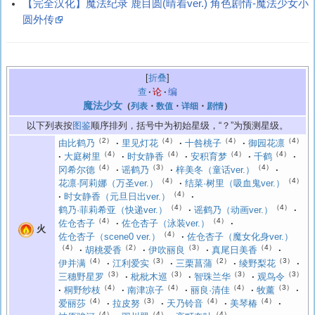
【完全汉化】魔法纪录 鹿目圆(晴着ver.) 角色剧情-魔法少女小
圆外传
折叠
查
论
编
魔法少女
（
列表
・
数值
・
详细
・
剧情
）
以下列表按
图鉴
顺序排列，括号中为初始星级，“？”为预测星级。
（2）
（4）
（4）
（4）
由比鹤乃
里见灯花
十咎桃子
御园花凛
（4）
（4）
（4）
（4）
大庭树里
时女静香
安积育梦
千鹤
（4）
（3）
（4）
冈希尔德
谣鹤乃
梓美冬（童话ver.）
（4）
（4）
花凛·阿莉娜（万圣ver.）
结菜·树里（吸血鬼ver.）
（4）
时女静香（元旦日出ver.）
（4）
（4）
鹤乃·菲莉希亚（快递ver.）
谣鹤乃（动画ver.）
（4）
（4）
佐仓杏子
佐仓杏子（泳装ver.）
火
（4）
佐仓杏子（scene0 ver.）
佐仓杏子（魔女化身ver.）
（4）
（2）
（3）
（4）
胡桃爱香
伊吹丽良
真尾日美香
（4）
（3）
（2）
（3）
伊并满
江利爱实
三栗菖蒲
绫野梨花
（3）
（3）
（3）
（3）
三穗野星罗
枇枇木巡
智珠兰华
观鸟令
（4）
（4）
（4）
（3）
桐野纱枝
南津凉子
丽良·清佳
牧薰
（4）
（3）
（4）
（4）
爱丽莎
拉皮努
天乃铃音
美琴椿
（4）
（4）
（4）