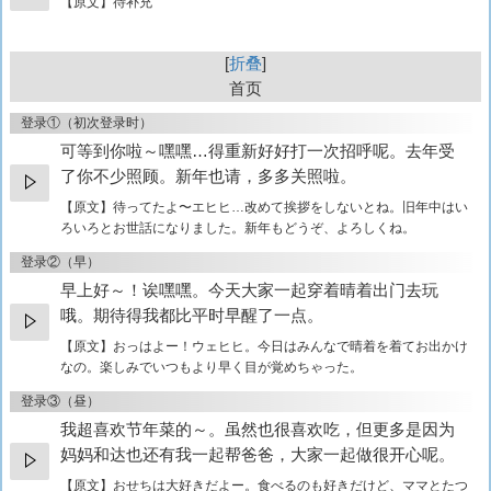
【原文】待补充
折叠
首页
登录①（初次登录时）
可等到你啦～嘿嘿…得重新好好打一次招呼呢。去年受
了你不少照顾。新年也请，多多关照啦。
【原文】
待ってたよ〜エヒヒ…改めて挨拶をしないとね。旧年中はい
ろいろとお世話になりました。新年もどうぞ、よろしくね。
登录②（早）
早上好～！诶嘿嘿。今天大家一起穿着晴着出门去玩
哦。期待得我都比平时早醒了一点。
【原文】
おっはよー！ウェヒヒ。今日はみんなで晴着を着てお出かけ
なの。楽しみでいつもより早く目が覚めちゃった。
登录③（昼）
我超喜欢节年菜的～。虽然也很喜欢吃，但更多是因为
妈妈和达也还有我一起帮爸爸，大家一起做很开心呢。
【原文】
おせちは大好きだよー。食べるのも好きだけど、ママとたつ