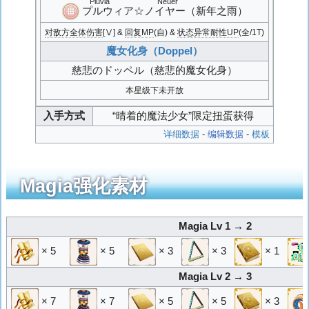
Pluvia Neuer
プルウィア☆ノイヤー
（新年之雨）
对敌方全体伤害
[Ⅴ] &
回复MP
(自) &
状态异常耐性UP
(全/1T)
魔女化身（Doppel）
慈悲のドッペル
（慈悲的魔女化身）
本星级下未开放
入手方式
“晴着的魔法少女”限定扭蛋获得
详细数据
-
编辑数据
-
模板
Magia强化素材
Magia Lv 1 → 2
× 5
× 5
× 3
× 3
× 1
Magia Lv 2 → 3
× 7
× 7
× 5
× 5
× 3