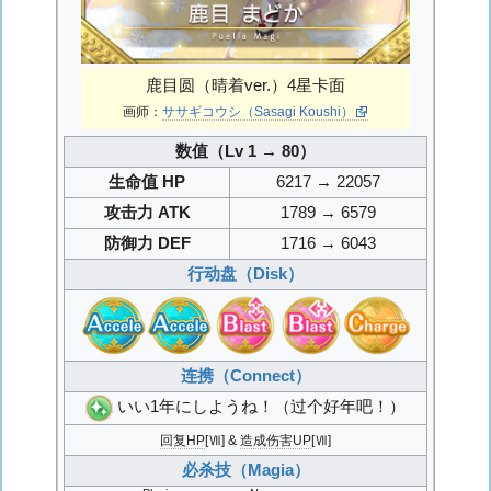
鹿目圆（晴着ver.）4星卡面
画师：
ササギコウシ（Sasagi Koushi）
数值（Lv 1 → 80）
生命值 HP
6217 → 22057
攻击力 ATK
1789 → 6579
防御力 DEF
1716 → 6043
行动盘（Disk）
连携（Connect）
いい1年にしようね！
（过个好年吧！）
回复HP
[Ⅶ] &
造成伤害UP
[Ⅶ]
必杀技（Magia）