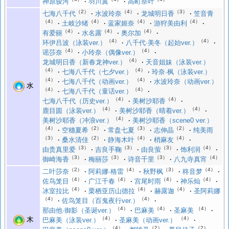
神原骏河
羽川翼
高町奈叶
（2）
（4）
（3）
七海八千代
水波玲奈
龙城明日香
笠音青
（4）
（4）
（4）
（4）
土岐沙绪
蓝家姬奈
游狩美由利
（4）
（4）
（4）
有爱丽
水名露
奥尔加
（4）
（4）
环伊吕波（泳装ver.）
八千代·美冬（起始ver.）
（4）
（4）
谣莎奈
小玲奈（偶像ver.）
（4）
龙城明日香（新春龙神ver.）
天音姐妹（泳装ver.）
（4）
（4）
七海八千代（七夕ver.）
玲奈·枫（泳装ver.）
（4）
（4）
七海八千代（动画ver.）
水波玲奈（动画ver.）
水
（4）
（4）
七海八千代（童话ver.）
（4）
（4）
七海八千代（历史ver.）
美树沙耶香
（4）
（4）
鹿目圆（泳装ver.）
美树沙耶香（晴着ver.）
（4）
美树沙耶香（冲浪ver.）
美树沙耶香（scene0 ver.）
（4）
（2）
（3）
（2）
空穗夏希
常盘七夏
志伸晶
纯美雨
（3）
（2）
（4）
（4）
桑水清佳
静海木叶
梢麻友
（3）
（3）
（3）
（4）
由贵真里爱
吉良手鞠
由良萤
饰利润
（3）
（3）
（3）
（4）
御崎海香
梅丽莎
诗音千里
八九寺真宵
（2）
（4）
（3）
（4）
二叶莎奈
阿莉娜·格雷
秋野枫
柊音梦
（4）
（4）
（4）
（4）
佐鸟笼目
广江千春
宫尾时雨
神乐灿
（4）
（4）
（4）
冰室拉比
栗栖亚历山德拉
赫露迦
圣阿莉娜
（4）
（4）
佐鸟笼目（百鬼夜行ver.）
（4）
（4）
（4）
那由他·御影（圣诞ver.）
巴麻美
圣麻美
（4）
（4）
木
巴麻美（泳装ver.）
圣麻美（动画ver.）
（4）
（2）
（2）