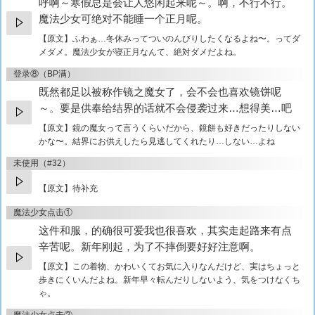
呼啊～寒假总是会让人悠闲起来呢～。啊，不行不行。
魔法少女可绝对不能睡一个正月呢。
【原文】
ふわぁ…冬休みってついのんびりしたくなるよね〜。ってダ
メダメ。魔法少女が寝正月なんて、絶対ダメだよね。
登录⑧（BP满）
既然都足以被称作镜之魔女了，会不会也喜欢镜饼呢
～。要是供奉给结界的话就不会侵袭过来…想得美…吧
【原文】
鏡の魔女って言うくらいだから、鏡餅も好きだったりしない
かな〜。結界にお供えしたら見逃してくれたり…しない…よね
未使用（#32）
【原文】待补充
魔法少女点击①
这件和服，的确很可爱我也很喜欢，其实走起路来有点
辛苦呢。新年刚起，为了不摔倒要好好注意啊。
【原文】
この着物、かわいくてお気に入りなんだけど、実はちょっと
歩きにくいんだよね。新年早々転んだりしないよう、気をつけなくち
ゃ。