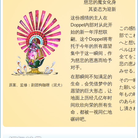
慈悲的魔女化身
其姿态为迎新
这份感情的主人在
Doppel内部对从此开
この感情
始的新一年浮想联
部でこれ
翩。这个Doppel将寄
へと想い
托于今年的所有愿望
ペルは本
集中于这一瞬间，作
全てをこ
为慈悲的恩惠而给予
悲の恵み
对手。
みせる。
在那瞬间不知满足的
その一瞬
生命，会凭借梦中的
原案、监修：剧团狗咖喱（泥犬）
た願いの
愿望的巨大形态，让
年もの時
地面上历经几亿年时
のあらゆ
间欣欣向荣的所有生
し潰され
命，都被一视同仁地
碾碎吧。