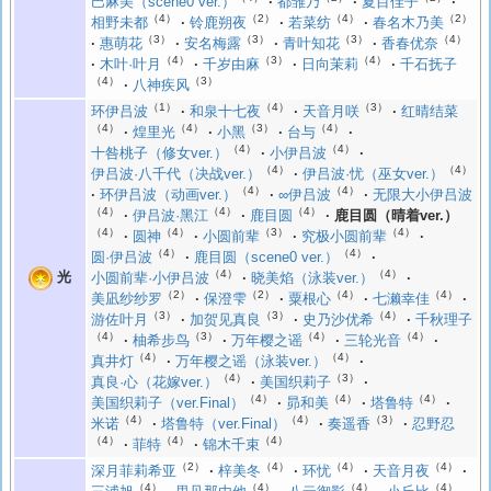
巴麻美（scene0 ver.）
都雏乃
夏目佳子
（4）
（2）
（4）
（2）
相野未都
铃鹿朔夜
若菜纺
春名木乃美
（3）
（3）
（3）
（4）
惠萌花
安名梅露
青叶知花
香春优奈
（4）
（3）
（4）
木叶·叶月
千岁由麻
日向茉莉
千石抚子
（4）
（3）
八神疾风
（1）
（4）
（3）
环伊吕波
和泉十七夜
天音月咲
红晴结菜
（4）
（4）
（3）
（4）
煌里光
小黑
台与
（4）
（4）
十咎桃子（修女ver.）
小伊吕波
（4）
（4）
伊吕波·八千代（决战ver.）
伊吕波·忧（巫女ver.）
（4）
（4）
环伊吕波（动画ver.）
∞伊吕波
无限大小伊吕波
（4）
（4）
（4）
伊吕波·黑江
鹿目圆
鹿目圆（晴着ver.）
（4）
（4）
（3）
（4）
圆神
小圆前辈
究极小圆前辈
（4）
（4）
圆·伊吕波
鹿目圆（scene0 ver.）
（4）
（4）
光
小圆前辈·小伊吕波
晓美焰（泳装ver.）
（2）
（2）
（4）
（4）
美凪纱纱罗
保澄雫
粟根心
七濑幸佳
（3）
（3）
（4）
游佐叶月
加贺见真良
史乃沙优希
千秋理子
（4）
（3）
（4）
（4）
柚希步鸟
万年樱之谣
三轮光音
（4）
（4）
真井灯
万年樱之谣（泳装ver.）
（4）
（3）
真良·心（花嫁ver.）
美国织莉子
（4）
（4）
（4）
美国织莉子（ver.Final）
昴和美
塔鲁特
（4）
（4）
（3）
米诺
塔鲁特（ver.Final）
奏遥香
忍野忍
（4）
（4）
（4）
菲特
锦木千束
（2）
（4）
（4）
（4）
深月菲莉希亚
梓美冬
环忧
天音月夜
（4）
（4）
（4）
（4）