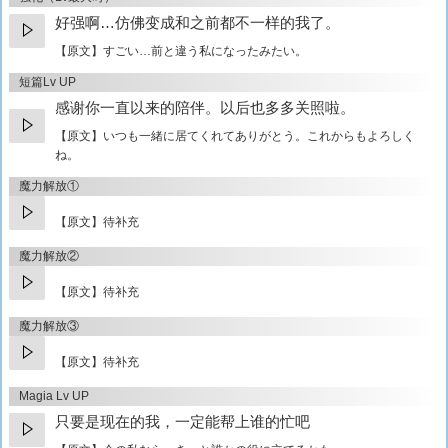
好强啊…仿佛变成和之前都不一样的我了。
【原文】
すごい…前と違う私になったみたい。
短篇Lv UP
感谢你一直以来的陪伴。以后也多多关照啦。
【原文】
いつも一緒に居てくれてありがとう。これからもよろしく
ね。
魔力解放①
【原文】待补充
魔力解放②
【原文】待补充
魔力解放③
【原文】待补充
Magia Lv UP
只要是现在的我，一定能帮上谁的忙吧