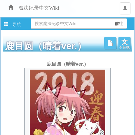
魔法纪录中文Wiki
用
户
导航
文
不转换
鹿目圆（晴着ver.）
跳
鹿目圆（晴着ver.）
转
至：
导
航
、
搜
索