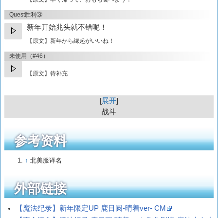
Quest胜利③
新年开始兆头就不错呢！
【原文】
新年から縁起がいいね！
未使用（#46）
【原文】待补充
展开
战斗
参考资料
↑
北美服译名
外部链接
【魔法纪录】新年限定UP 鹿目圆-晴着ver- CM