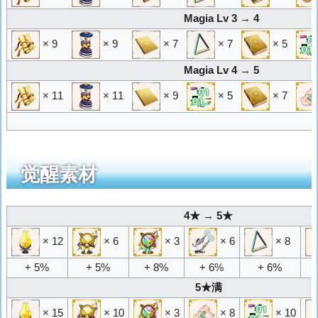
Magia Lv 3 → 4
× 9
× 9
× 7
× 7
× 5
Magia Lv 4 → 5
× 11
× 11
× 9
× 5
× 7
觉醒素材
4★ → 5★
× 12
× 6
× 3
× 6
× 8
+ 5%
+ 5%
+ 8%
+ 6%
+ 6%
5★满
× 15
× 10
× 3
× 8
× 10