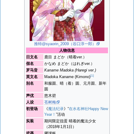
推特@syaorin_2009（谷口淳一郎）
人物信息
日文名
鹿目 まどか（晴着ver.）
假名
かなめ まどか（はれぎver.）
罗马音
Kaname Madoka (Haregi ver.)
[1]
英文名
Madoka Kaname (Kimono)
别名
和服圆、晴（着）圆、元月圆、新年
圆
声优
悠木碧
人设
苍树梅
初登场
《
魔法纪录
》“
在水名神社Happy New
Year！
”活动
实装
期间限定扭蛋 晴着的魔法少女
（2018年1月1日）
武器
毽球板