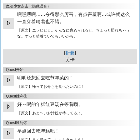
魔法少女点击（隐藏语音）
嘿嘿嘿嘿……夸得那么厉害，有点害羞啊…或许就这么
一直穿着晴着也不错。
【原文】
エッヒヒヒ…そんなに褒められると、ちょっと照れちゃう
な…ずっと晴着でいてもいいかも。
折叠
关卡
Quest开始
明明还想回去吃节年菜的！
【原文】
帰っておせちを食べたいのに！
Quest胜利①
好～喝的年糕红豆汤在等着哦。
【原文】
あま〜いお汁粉が待ってるよ。
Quest胜利②
早点回去吃年糕吧！
【原文】
早く帰って、おもち食べよう！