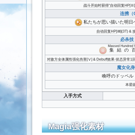
战斗开始时获得“
自动回复HP
[Ⅲ
连携（C
私たちが思い描いた明日
自动回复HP
[Ⅷ](3T) &
必杀技（
Massed Hundred 
集結の
对敌方全体属性强化伤害
[Ⅴ] &
Debuff效果·状态异常1
魔女化身（
喚呼のドッペル
本星
入手方式
Magia强化素材