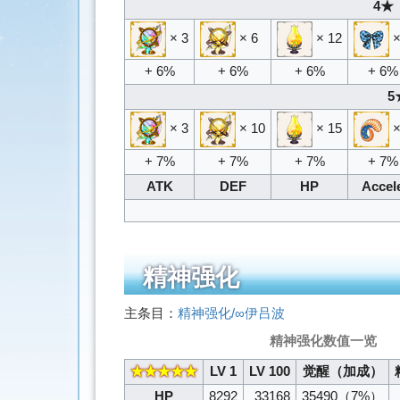
4★ 
× 3
× 6
× 12
×
+ 6%
+ 6%
+ 6%
+ 6%
5
× 3
× 10
× 15
×
+ 7%
+ 7%
+ 7%
+ 7%
ATK
DEF
HP
Accel
精神强化
主条目：
精神强化/∞伊吕波
精神强化数值一览
★★★★★
LV 1
LV 100
觉醒（加成）
HP
8292
33168
35490
（7%）