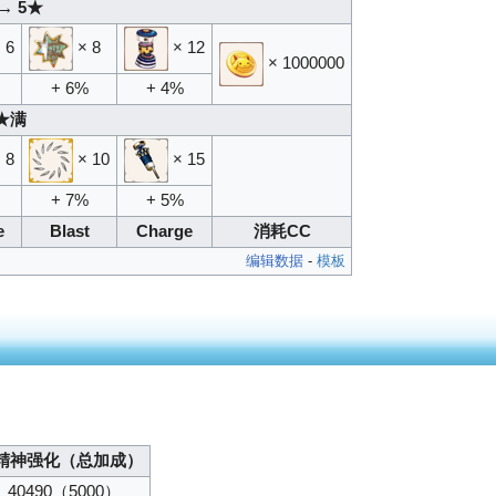
→ 5★
 6
× 8
× 12
× 1000000
+ 6%
+ 4%
★满
 8
× 10
× 15
+ 7%
+ 5%
e
Blast
Charge
消耗CC
编辑数据
-
模板
精神强化（总加成）
40490
（5000）