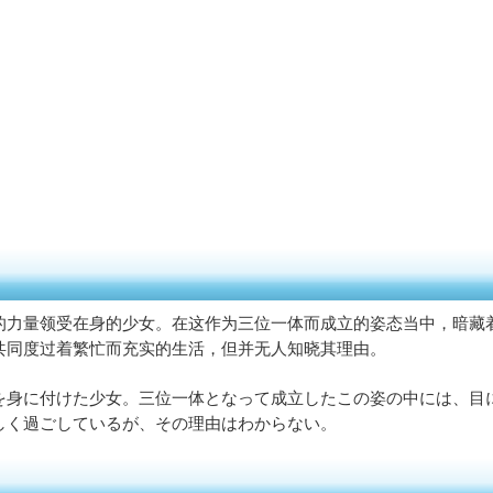
的力量领受在身的少女。在这作为三位一体而成立的姿态当中，暗藏
共同度过着繁忙而充实的生活，但并无人知晓其理由。
を身に付けた少女。三位一体となって成立したこの姿の中には、目
しく過ごしているが、その理由はわからない。