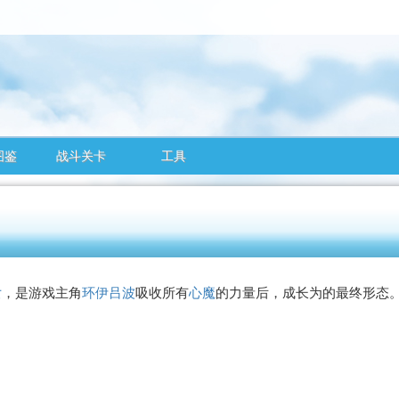
图鉴
战斗关卡
工具
女
，是游戏主角
环伊吕波
吸收所有
心魔
的力量后，成长为的最终形态