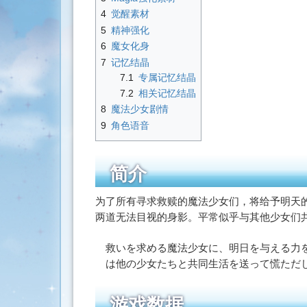
索
4
觉醒素材
5
精神强化
6
魔女化身
7
记忆结晶
7.1
专属记忆结晶
7.2
相关记忆结晶
8
魔法少女剧情
9
角色语音
简介
为了所有寻求救赎的魔法少女们，将给予明天
两道无法目视的身影。平常似乎与其他少女们
救いを求める魔法少女に、明日を与える力
は他の少女たちと共同生活を送って慌ただ
游戏数据