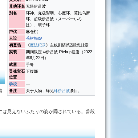
其他译名
无限伊吕波
别名
环神、究极彩羽、心魔环、莫比乌斯
环、超级伊吕波（
スーパーいろ
は
）、蛾子环
声优
麻仓桃
人设
苍树梅
初登场
《
魔法纪录
》主线剧情第2部第11章
实装
期间限定 ∞伊吕波 Pickup扭蛋（2022
年8月22日）
武器
手弩
灵魂宝石
下腹部
位置
学校
―
着
备注
关于人物，详见
环伊吕波
条目。
には見えないふたりの姿が隠されている。普段