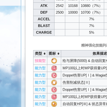
ATK
2542
10168
10880
（7%）
DEF
2500
10000
10700
（7%）
ACCEL
7%
BLAST
7%
CHARGE
5%
精神强化技能列
类型
图标
效果描述
技能型
给与屏障(5000)
&
自动回复
能力型
MP100以上时MP获得量UP
能力型
Doppel伤害UP
[Ⅰ] &
Magi
能力型
伤害削减状态
[Ⅱ]
能力型
Doppel伤害UP
[Ⅰ] &
Magi
能力型
MP100以上时MP获得量UP
能力型
自动回复HP
[Ⅲ] &
状态异常