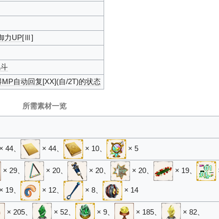
御力UP
[Ⅲ]
战斗
得MP自动回复
[XX](自/2T)
的状态
所需素材一览
× 44
、
× 44
、
× 10
、
× 5
× 29
、
× 20
、
× 20
、
× 20
、
× 19
、
× 19
、
× 12
、
× 8
、
× 14
× 205
、
× 52
、
× 9
、
× 185
、
× 82
、