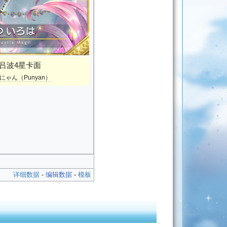
吕波4星卡面
にゃん（Punyan）
详细数据
-
编辑数据
-
模板