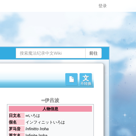
登录
文
不转换
。
∞伊吕波
人物信息
日文名
∞いろは
假名
インフィニットいろは
罗马音
Infinitto Iroha
英文名
Infinite Iroha