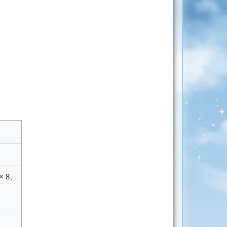
× 8
、