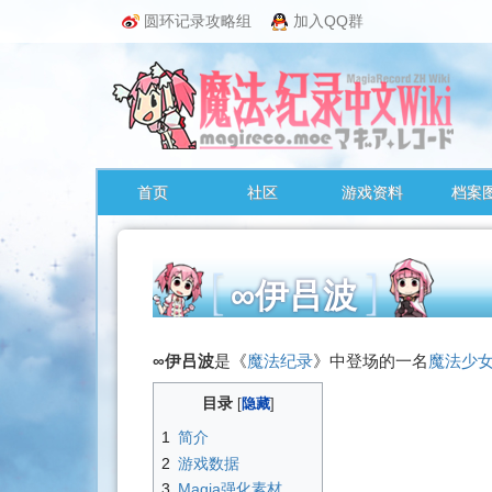
圆环记录攻略组
加入QQ群
首页
社区
游戏资料
档案
∞伊吕波
跳
∞伊吕波
是《
魔法纪录
》中登场的一名
魔法少
转
至：
目录
导
1
简介
航
2
游戏数据
、
3
Magia强化素材
搜