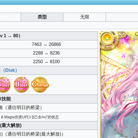
光
类型
无限
 1 → 80）
7463 → 26866
2288 → 8236
2250 → 8100
（Disk）
X技能
橋
（通往明日的桥梁）
] &
Magia伤害UP
[Ⅱ](己全/∞)
”的状态
(最大解放)
)
（通往明日的桥梁(最大解放)）