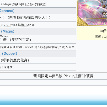
] &
Magia伤害UP
[Ⅲ](己全/∞)
”的状态
onnect）
へ！
（向着我们所描绘的明天！）
攻击力UP
[Ⅷ] &
防御力UP
[Ⅷ]
∞伊
Magia）
Wishes
画师：
ぷ
百夢
（集结的百梦）
回无效
&
自动回复HP
(己全/3T) &
状态异常解除
(己全) &
苏生
Doppel）
（呼唤的魔女化身）
级下未开放
“期间限定 ∞伊吕波 Pickup扭蛋”中获得