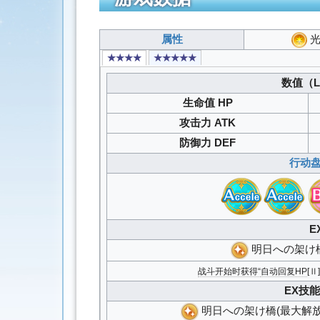
属性
★★★★
★★★★★
数值（Lv
生命值 HP
攻击力 ATK
防御力 DEF
行动盘
E
明日への架け
战斗开始时获得“
自动回复HP
[Ⅱ
EX技能
明日への架け橋(最大解放