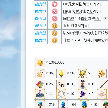
能力型
HP最大时防御力UP
[Ⅴ]
能力型
HP最大时攻击力UP
[Ⅵ]
能力型
同伴战斗不能时攻击力、防
能力型
自动回复MP
[Ⅴ]
能力型
以MP积累15%的状态开始
能力型
【仅Quest】
战斗开始时获
× 10610000
× 36
、
× 18
、
× 5
、
× 25
、
× 20
、
× 19
、
× 11
、
× 10
、
× 8
、
× 215
、
× 64
、
× 10
、