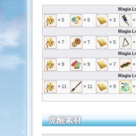
Magia L
× 5
× 5
× 3
×
Magia L
× 7
× 7
× 5
×
Magia L
× 9
× 9
× 7
×
Magia L
× 11
× 11
× 9
×
觉醒素材