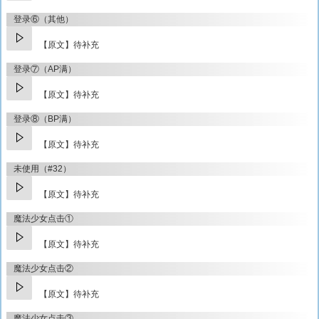
登录⑥（其他）
【原文】待补充
登录⑦（AP满）
【原文】待补充
登录⑧（BP满）
【原文】待补充
未使用（#32）
【原文】待补充
魔法少女点击①
【原文】待补充
魔法少女点击②
【原文】待补充
魔法少女点击③