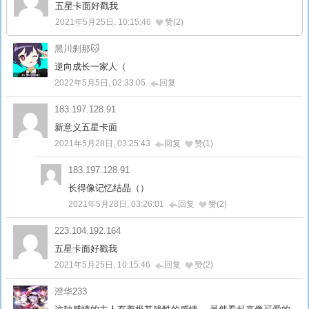
五星卡面好戳我
2021年5月25日, 10:15:46
赞(2)
黑川刹那🐱
逆向成长一家人（
2022年5月5日, 02:33:05
回复
183.197.128.91
新意义五星卡面
2021年5月28日, 03:25:43
回复
赞(1)
183.197.128.91
长得像记忆结晶（）
2021年5月28日, 03:26:01
回复
赞(2)
223.104.192.164
五星卡面好戳我
2021年5月25日, 10:15:46
回复
赞(2)
澄华233