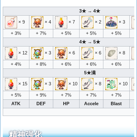
3★ → 4★
× 9
× 4
× 7
× 2
× 3
+ 3%
+ 7%
+ 5%
+ 5%
+ 5%
4★ → 5★
× 12
× 3
× 6
× 6
× 8
+ 4%
+ 8%
+ 6%
+ 6%
+ 6%
5★满
× 15
× 3
× 10
× 8
× 10
+ 5%
+ 9%
+ 7%
+ 7%
+ 7%
ATK
DEF
HP
Accele
Blast
精神强化