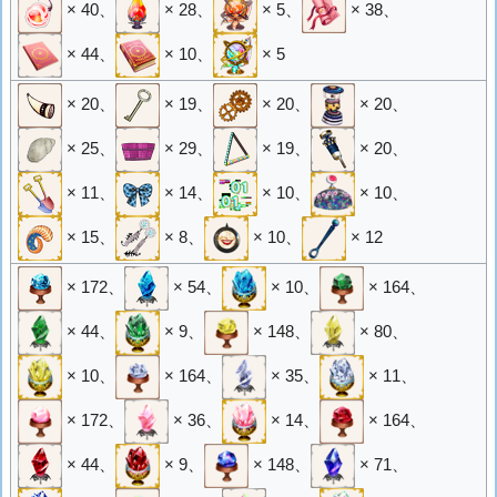
× 40
、
× 28
、
× 5
、
× 38
、
× 44
、
× 10
、
× 5
× 20
、
× 19
、
× 20
、
× 20
、
× 25
、
× 29
、
× 19
、
× 20
、
× 11
、
× 14
、
× 10
、
× 10
、
× 15
、
× 8
、
× 10
、
× 12
× 172
、
× 54
、
× 10
、
× 164
、
× 44
、
× 9
、
× 148
、
× 80
、
× 10
、
× 164
、
× 35
、
× 11
、
× 172
、
× 36
、
× 14
、
× 164
、
× 44
、
× 9
、
× 148
、
× 71
、