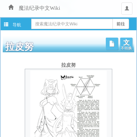
魔法纪录中文Wiki
用
户
导航
文
不转换
拉皮努
跳
拉皮努
转
至：
导
航
、
搜
索