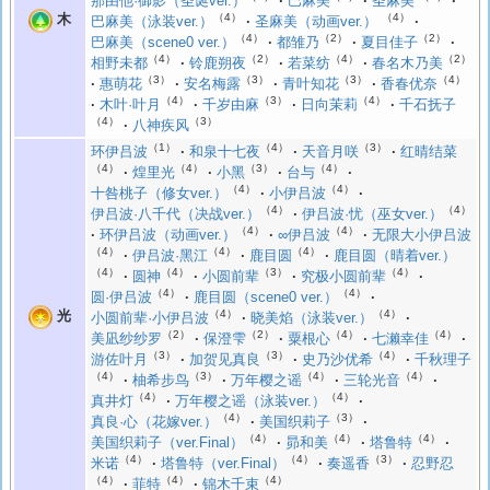
那由他·御影（圣诞ver.）
巴麻美
圣麻美
（4）
（4）
木
巴麻美（泳装ver.）
圣麻美（动画ver.）
（4）
（2）
（2）
巴麻美（scene0 ver.）
都雏乃
夏目佳子
（4）
（2）
（4）
（2）
相野未都
铃鹿朔夜
若菜纺
春名木乃美
（3）
（3）
（3）
（4）
惠萌花
安名梅露
青叶知花
香春优奈
（4）
（3）
（4）
木叶·叶月
千岁由麻
日向茉莉
千石抚子
（4）
（3）
八神疾风
（1）
（4）
（3）
环伊吕波
和泉十七夜
天音月咲
红晴结菜
（4）
（4）
（3）
（4）
煌里光
小黑
台与
（4）
（4）
十咎桃子（修女ver.）
小伊吕波
（4）
（4）
伊吕波·八千代（决战ver.）
伊吕波·忧（巫女ver.）
（4）
（4）
环伊吕波（动画ver.）
∞伊吕波
无限大小伊吕波
（4）
（4）
（4）
伊吕波·黑江
鹿目圆
鹿目圆（晴着ver.）
（4）
（4）
（3）
（4）
圆神
小圆前辈
究极小圆前辈
（4）
（4）
圆·伊吕波
鹿目圆（scene0 ver.）
（4）
（4）
光
小圆前辈·小伊吕波
晓美焰（泳装ver.）
（2）
（2）
（4）
（4）
美凪纱纱罗
保澄雫
粟根心
七濑幸佳
（3）
（3）
（4）
游佐叶月
加贺见真良
史乃沙优希
千秋理子
（4）
（3）
（4）
（4）
柚希步鸟
万年樱之谣
三轮光音
（4）
（4）
真井灯
万年樱之谣（泳装ver.）
（4）
（3）
真良·心（花嫁ver.）
美国织莉子
（4）
（4）
（4）
美国织莉子（ver.Final）
昴和美
塔鲁特
（4）
（4）
（3）
米诺
塔鲁特（ver.Final）
奏遥香
忍野忍
（4）
（4）
（4）
菲特
锦木千束