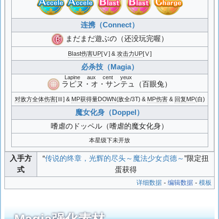
连携（Connect）
まだまだ遊ぶの
（还没玩完喔）
Blast伤害UP
[Ⅴ] &
攻击力UP
[Ⅴ]
必杀技（Magia）
Lapine aux cent yeux
ラピヌ・オ・サンテュ
（百眼兔）
对敌方全体伤害
[Ⅲ] &
MP获得量DOWN
(敌全/3T) &
MP伤害
&
回复MP
(自)
魔女化身（Doppel）
嗜虐のドッペル
（嗜虐的魔女化身）
本星级下未开放
入手方
“
传说的终章，光辉的尽头～魔法少女贞德～
”限定扭
式
蛋获得
详细数据
-
编辑数据
-
模板