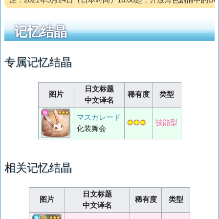
注：
2021年5月24日（日本时间）16:00起，开放角色剧情中的Dop
记忆结晶
专属记忆结晶
日文标题
图片
稀有度
类型
中文译名
マスカレード
✸✸✸
技能型
化装舞会
相关记忆结晶
日文标题
图片
稀有度
类型
中文译名