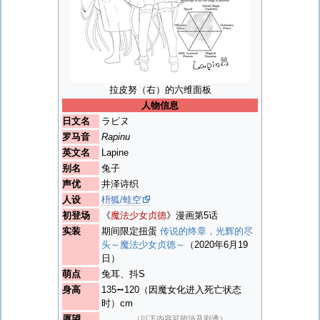
拉皮努（右）的六维面板
人物信息
日文名
ラピヌ
罗马音
Rapinu
英文名
Lapine
别名
兔子
声优
井泽诗织
人设
枡狐/蛙空
初登场
《
魔法少女贞德
》漫画第5话
实装
期间限定扭蛋
传说的终章，光辉的尽
头～魔法少女贞德～
（2020年6月19
日）
萌点
兔耳、抖S
身高
135⭤120（因魔女化进入死亡状态
时）cm
愿望
（以下内容可能涉及剧透）