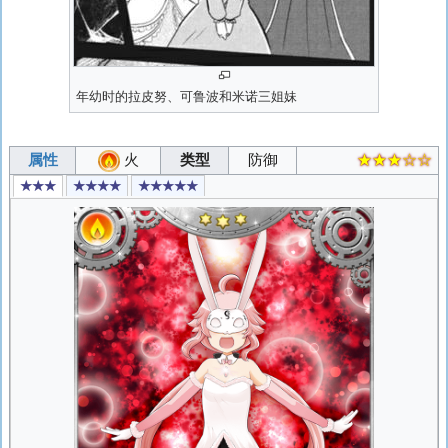
年幼时的拉皮努、可鲁波和米诺三姐妹
属性
火
类型
防御
★★★☆☆
★★★
★★★★
★★★★★