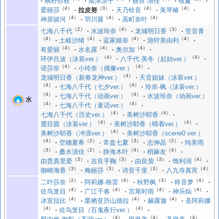
桐野纱枝
南津凉子
丽良·清佳
牧薰
（4）
（3）
（4）
（4）
爱丽莎
拉皮努
天乃铃音
美琴椿
（4）
（4）
（4）
神原骏河
羽川翼
高町奈叶
（2）
（4）
（3）
七海八千代
水波玲奈
龙城明日香
笠音青
（4）
（4）
（4）
（4）
土岐沙绪
蓝家姬奈
游狩美由利
（4）
（4）
（4）
有爱丽
水名露
奥尔加
（4）
（4）
环伊吕波（泳装ver.）
八千代·美冬（起始ver.）
（4）
（4）
谣莎奈
小玲奈（偶像ver.）
（4）
龙城明日香（新春龙神ver.）
天音姐妹（泳装ver.）
（4）
（4）
七海八千代（七夕ver.）
玲奈·枫（泳装ver.）
（4）
（4）
七海八千代（动画ver.）
水波玲奈（动画ver.）
水
（4）
（4）
七海八千代（童话ver.）
（4）
（4）
七海八千代（历史ver.）
美树沙耶香
（4）
（4）
鹿目圆（泳装ver.）
美树沙耶香（晴着ver.）
（4）
美树沙耶香（冲浪ver.）
美树沙耶香（scene0 ver.）
（4）
（2）
（3）
（2）
空穗夏希
常盘七夏
志伸晶
纯美雨
（3）
（2）
（4）
（4）
桑水清佳
静海木叶
梢麻友
（3）
（3）
（3）
（4）
由贵真里爱
吉良手鞠
由良萤
饰利润
（3）
（3）
（3）
（4）
御崎海香
梅丽莎
诗音千里
八九寺真宵
（2）
（4）
（3）
（4）
二叶莎奈
阿莉娜·格雷
秋野枫
柊音梦
（4）
（4）
（4）
（4）
佐鸟笼目
广江千春
宫尾时雨
神乐灿
（4）
（4）
（4）
冰室拉比
栗栖亚历山德拉
赫露迦
圣阿莉娜
（4）
（4）
佐鸟笼目（百鬼夜行ver.）
（4）
（4）
（4）