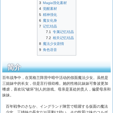
3
Magia强化素材
4
觉醒素材
5
精神强化
6
魔女化身
7
记忆结晶
7.1
专属记忆结晶
7.2
相关记忆结晶
8
魔法少女剧情
9
角色语音
简介
百年战争中，在英格兰阵营中暗中活动的假面魔法少女。虽然是
三姐妹中的长女，但是言行很幼稚。她的性格比妹妹可鲁波更加
嗜虐，喜欢玩“破坏”别人的游戏。母亲是某处的贵人，偏爱母亲和
妹妹。
百年戦争のさなか、イングランド陣営で暗躍する仮面の魔法
少女。三姉妹の長女だが言動は幼い。その性質は妹のコルボ