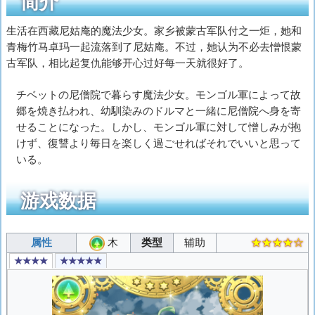
简介
生活在西藏尼姑庵的魔法少女。家乡被蒙古军队付之一炬，她和
青梅竹马卓玛一起流落到了尼姑庵。不过，她认为不必去憎恨蒙
古军队，相比起复仇能够开心过好每一天就很好了。
チベットの尼僧院で暮らす魔法少女。モンゴル軍によって故
郷を焼き払われ、幼馴染みのドルマと一緒に尼僧院へ身を寄
せることになった。しかし、モンゴル軍に対して憎しみが抱
けず、復讐より毎日を楽しく過ごせればそれでいいと思って
いる。
游戏数据
属性
木
类型
辅助
★★★★☆
★★★★
★★★★★