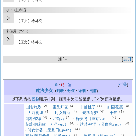
Quest胜利③
【原文】待补充
未使用（#46）
【原文】待补充
战斗
展开
折叠
查
论
编
魔法少女
（
列表
・
数值
・
详细
・
剧情
）
以下列表按
图鉴
顺序排列，括号中为初始星级，“？”为预测星级。
（2）
（4）
（4）
（4）
由比鹤乃
里见灯花
十咎桃子
御园花凛
（4）
（4）
（4）
（4）
大庭树里
时女静香
安积育梦
千鹤
（4）
（3）
（4）
冈希尔德
谣鹤乃
梓美冬（童话ver.）
（4）
（4）
花凛·阿莉娜（万圣ver.）
结菜·树里（吸血鬼ver.）
（4）
时女静香（元旦日出ver.）
（4）
（4）
鹤乃·菲莉希亚（快递ver.）
谣鹤乃（动画ver.）