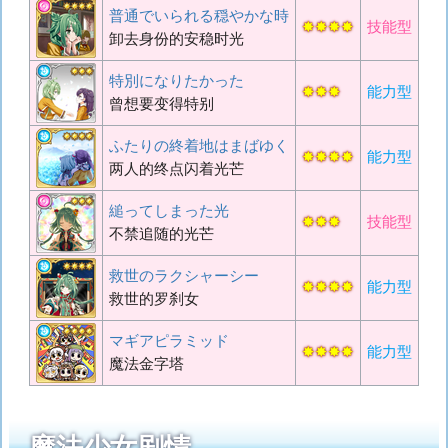
普通でいられる穏やかな時
✸✸✸✸
技能型
卸去身份的安稳时光
特別になりたかった
✸✸✸
能力型
曾想要变得特别
ふたりの終着地はまばゆく
✸✸✸✸
能力型
两人的终点闪着光芒
縋ってしまった光
✸✸✸
技能型
不禁追随的光芒
救世のラクシャーシー
✸✸✸✸
能力型
救世的罗刹女
マギアピラミッド
✸✸✸✸
能力型
魔法金字塔