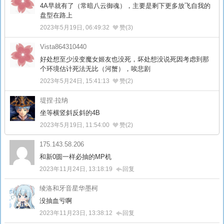
4A早就有了（常暗八云御魂），主要是剩下更多放飞自我的
盘型在路上
2023年5月19日, 06:49:32
赞(3)
Vista864310440
好处想至少没变魔女姬友也没死，坏处想没说死因考虑到那
个环境估计死法无比（河蟹），唉悲剧
2023年5月24日, 15:41:13
赞(2)
堤捏·拉纳
坐等横竖斜反斜的4B
2023年5月19日, 11:54:00
赞(2)
175.143.58.206
和新0圆一样必抽的MP机
2023年11月24日, 13:18:19
回复
绫洛和牙音星华墨柯
没抽血亏啊
2023年11月23日, 13:38:12
回复