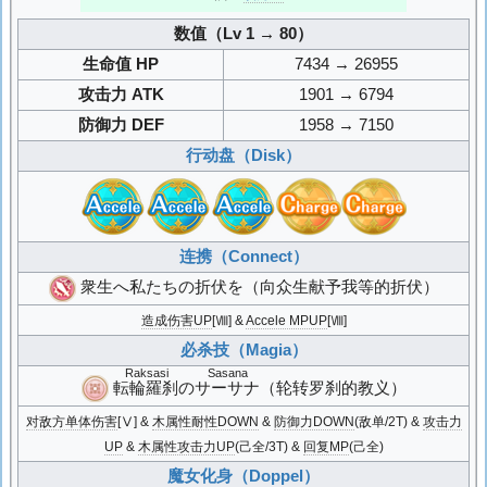
数值（Lv 1 → 80）
生命值 HP
7434 → 26955
攻击力 ATK
1901 → 6794
防御力 DEF
1958 → 7150
行动盘（Disk）
连携（Connect）
衆生へ私たちの折伏を
（向众生献予我等的折伏）
造成伤害UP
[Ⅷ] &
Accele MPUP
[Ⅷ]
必杀技（Magia）
Raksasi Sasana
転輪羅刹のサーサナ
（轮转罗刹的教义）
对敌方单体伤害
[Ⅴ] &
木属性耐性DOWN
&
防御力DOWN
(敌单/2T) &
攻击力
UP
&
木属性攻击力UP
(己全/3T) &
回复MP
(己全)
魔女化身（Doppel）