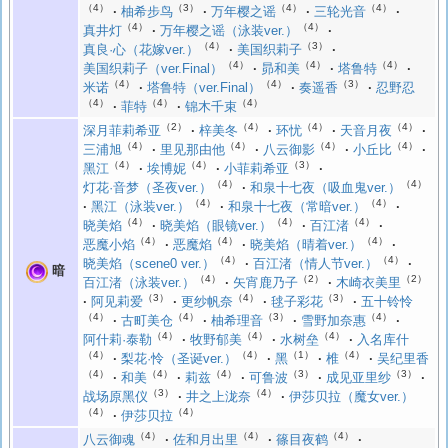
（4）
（3）
（4）
（4）
柚希步鸟
万年樱之谣
三轮光音
（4）
（4）
真井灯
万年樱之谣（泳装ver.）
（4）
（3）
真良·心（花嫁ver.）
美国织莉子
（4）
（4）
（4）
美国织莉子（ver.Final）
昴和美
塔鲁特
（4）
（4）
（3）
米诺
塔鲁特（ver.Final）
奏遥香
忍野忍
（4）
（4）
（4）
菲特
锦木千束
（2）
（4）
（4）
（4）
深月菲莉希亚
梓美冬
环忧
天音月夜
（4）
（4）
（4）
（4）
三浦旭
里见那由他
八云御影
小丘比
（4）
（4）
（3）
黑江
埃博妮
小菲莉希亚
（4）
（4）
灯花·音梦（圣夜ver.）
和泉十七夜（吸血鬼ver.）
（4）
（4）
黑江（泳装ver.）
和泉十七夜（常暗ver.）
（4）
（4）
（4）
晓美焰
晓美焰（眼镜ver.）
百江渚
（4）
（4）
（4）
恶魔小焰
恶魔焰
晓美焰（晴着ver.）
（4）
（4）
晓美焰（scene0 ver.）
百江渚（情人节ver.）
暗
（4）
（2）
（2）
百江渚（泳装ver.）
矢宵鹿乃子
木崎衣美里
（3）
（4）
（3）
阿见莉爱
更纱帆奈
毬子彩花
五十铃怜
（4）
（4）
（3）
（4）
古町美仓
柚希理音
雪野加奈惠
（4）
（4）
（4）
阿什莉·泰勒
牧野郁美
水树垒
入名库什
（4）
（4）
（1）
（4）
梨花·怜（圣诞ver.）
黑
椎
吴纪里香
（4）
（4）
（4）
（3）
（3）
和美
莉兹
可鲁波
成见亚里纱
（3）
（4）
战场原黑仪
井之上泷奈
伊莎贝拉（魔女ver.）
（4）
（4）
伊莎贝拉
（4）
（4）
（4）
八云御魂
佐和月出里
篠目夜鹤