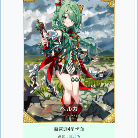
赫露迦4星卡面
画师：
茨乃