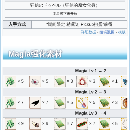
狂信のドッペル
（狂信的魔女化身）
本星级下未开放
入手方式
“期间限定 赫露迦 Pickup扭蛋”获得
详细数据
-
编辑数据
-
模板
Magia强化素材
Magia Lv 1 → 2
× 5
× 5
× 3
× 3
× 1
Magia Lv 2 → 3
× 7
× 7
× 5
× 5
× 3
Magia Lv 3 → 4
× 9
× 9
× 7
× 7
× 5