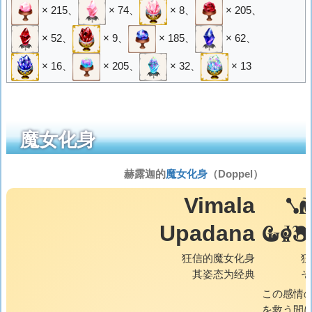
× 215
、
× 74
、
× 8
、
× 205
、
× 52
、
× 9
、
× 185
、
× 62
、
× 16
、
× 205
、
× 32
、
× 13
魔女化身
赫露迦的
魔女化身
（Doppel）
V
Vimala
UPA
Upadana
狂信的魔女化身
狂
其姿态为经典
そ
この感情
を救う間