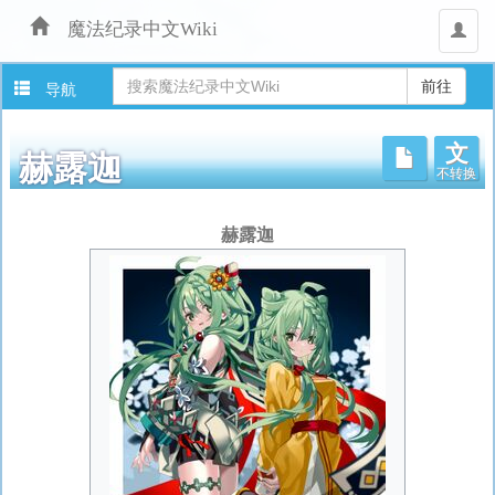
魔法纪录中文Wiki
用
户
导航
文
不转换
赫露迦
跳
赫露迦
转
至：
导
航
、
搜
索