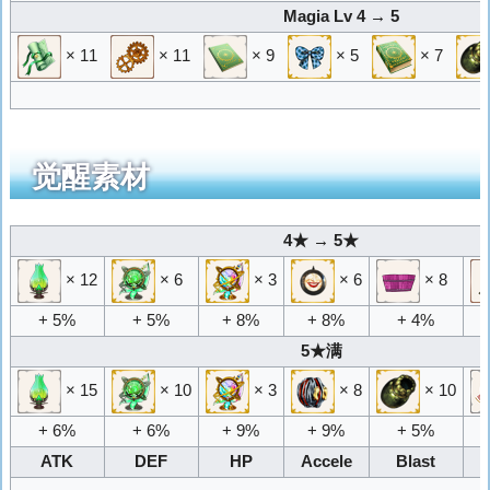
Magia Lv 4 → 5
× 11
× 11
× 9
× 5
× 7
觉醒素材
4★ → 5★
× 12
× 6
× 3
× 6
× 8
+ 5%
+ 5%
+ 8%
+ 8%
+ 4%
5★满
× 15
× 10
× 3
× 8
× 10
+ 6%
+ 6%
+ 9%
+ 9%
+ 5%
ATK
DEF
HP
Accele
Blast