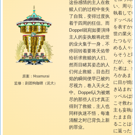
这份感情的主人在救
い、周り
赎人们的过程中丧失
執着して
了自我，变得过度执
ドッペル
着于四周的狂信。而
を表すか
Doppel就宛如要演绎
世の業火
主人的妄执般将此世
たつもり
的业火集于一身，不
める人々
停回转着要将天佑带
らそうと
给祈求救赎的人们。
だが、そ
然而目睹其姿态的人
た者は、
们何止救赎，目击烈
ろかあま
原案：f4samurai
焰的瞬间便早已被灼
に目が焼
监修：剧团狗咖喱（泥犬）
尽视力，卷入天火之
き込まれ
中。Doppel认为被燃
ッペルは
尽的那些人们才真正
こそ救わ
得到了救赎，主人也
主も妄執
同样执迷不悟，每逢
たまま自
清醒之时已背负上新
ることは
的罪业。
に返った