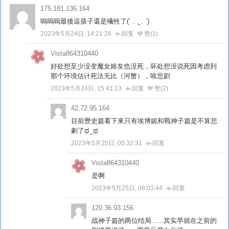
175.181.136.164
嗚嗚嗚最後這孩子還是犧牲了(´ . .̫ . `)
2023年5月24日, 14:21:26
回复
赞(1)
Vista864310440
好处想至少没变魔女姬友也没死，坏处想没说死因考虑到
那个环境估计死法无比（河蟹），唉悲剧
2023年5月24日, 15:41:13
回复
赞(2)
42.72.95.164
目前歷史篇看下來只有埃博妮和戰神子篇是不算悲
劇了ಥ_ಥ
2023年5月25日, 05:32:31
回复
Vista864310440
是啊
2023年5月25日, 08:03:44
回复
120.36.93.156
战神子篇的两位结局......其实早就在之前的