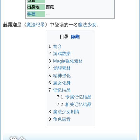
位置
出身地
西藏
学校
―
赫露迦
是《
魔法纪录
》中登场的一名
魔法少女
。
目录
1
简介
2
游戏数据
3
Magia强化素材
4
觉醒素材
5
精神强化
6
魔女化身
7
记忆结晶
7.1
专属记忆结晶
7.2
相关记忆结晶
8
魔法少女剧情
9
角色语音