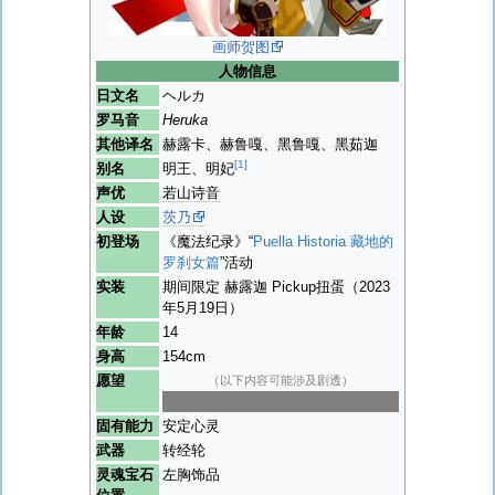
画师贺图
人物信息
日文名
ヘルカ
罗马音
Heruka
其他译名
赫露卡、赫鲁嘎、黑鲁嘎、黑茹迦
[1]
别名
明王、明妃
声优
若山诗音
人设
茨乃
初登场
《魔法纪录》“
Puella Historia 藏地的
罗刹女篇
”活动
实装
期间限定 赫露迦 Pickup扭蛋（2023
年5月19日）
年龄
14
身高
154cm
愿望
（以下内容可能涉及剧透）
消除人们关于罗刹女的记忆
固有能力
安定心灵
武器
转经轮
灵魂宝石
左胸饰品