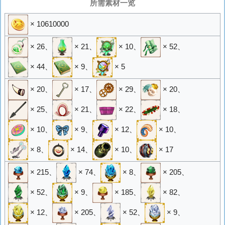
所需素材一览
× 10610000
× 26
、
× 21
、
× 10
、
× 52
、
× 44
、
× 9
、
× 5
× 20
、
× 17
、
× 29
、
× 20
、
× 25
、
× 21
、
× 22
、
× 18
、
× 10
、
× 9
、
× 12
、
× 10
、
× 8
、
× 14
、
× 10
、
× 17
× 215
、
× 74
、
× 8
、
× 205
、
× 52
、
× 9
、
× 185
、
× 82
、
× 12
、
× 205
、
× 52
、
× 9
、