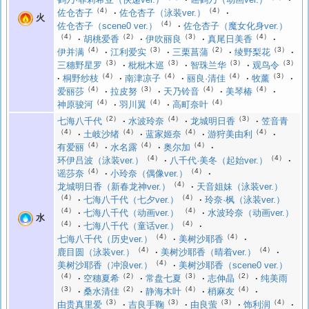
（4）
（4）
佐仓杏子
佐仓杏子（泳装ver.）
火
（4）
佐仓杏子（scene0 ver.）
佐仓杏子（魔女化身ver.）
（4）
（2）
（3）
（4）
胡桃爱香
伊吹丽良
真尾日美香
（4）
（3）
（2）
（3）
伊并满
江利爱实
三栗菖蒲
绫野梨花
（3）
（3）
（3）
（3）
三穗野星罗
枇枇木巡
智珠兰华
观鸟令
（4）
（4）
（4）
（3）
桐野纱枝
南津凉子
丽良·清佳
牧薰
（4）
（3）
（4）
（4）
爱丽莎
拉皮努
天乃铃音
美琴椿
（4）
（4）
（4）
神原骏河
羽川翼
高町奈叶
（2）
（4）
（3）
七海八千代
水波玲奈
龙城明日香
笠音青
（4）
（4）
（4）
（4）
土岐沙绪
蓝家姬奈
游狩美由利
（4）
（4）
（4）
有爱丽
水名露
奥尔加
（4）
（4）
环伊吕波（泳装ver.）
八千代·美冬（起始ver.）
（4）
（4）
谣莎奈
小玲奈（偶像ver.）
（4）
龙城明日香（新春龙神ver.）
天音姐妹（泳装ver.）
（4）
（4）
七海八千代（七夕ver.）
玲奈·枫（泳装ver.）
（4）
（4）
七海八千代（动画ver.）
水波玲奈（动画ver.）
水
（4）
（4）
七海八千代（童话ver.）
（4）
（4）
七海八千代（历史ver.）
美树沙耶香
（4）
（4）
鹿目圆（泳装ver.）
美树沙耶香（晴着ver.）
（4）
美树沙耶香（冲浪ver.）
美树沙耶香（scene0 ver.）
（4）
（2）
（3）
（2）
空穗夏希
常盘七夏
志伸晶
纯美雨
（3）
（2）
（4）
（4）
桑水清佳
静海木叶
梢麻友
（3）
（3）
（3）
（4）
由贵真里爱
吉良手鞠
由良萤
饰利润