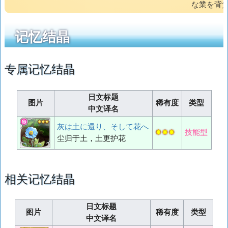
な業を背
记忆结晶
专属记忆结晶
日文标题
图片
稀有度
类型
中文译名
灰は土に還り、そして花へ
✸✸✸
技能型
尘归于土，土更护花
相关记忆结晶
日文标题
图片
稀有度
类型
中文译名