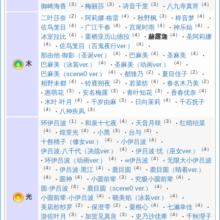
（3）
（3）
（3）
（4）
御崎海香
梅丽莎
诗音千里
八九寺真宵
（2）
（4）
（3）
（4）
二叶莎奈
阿莉娜·格雷
秋野枫
柊音梦
（4）
（4）
（4）
（4）
佐鸟笼目
广江千春
宫尾时雨
神乐灿
（4）
（4）
（4）
冰室拉比
栗栖亚历山德拉
赫露迦
圣阿莉娜
（4）
（4）
佐鸟笼目（百鬼夜行ver.）
（4）
（4）
（4）
那由他·御影（圣诞ver.）
巴麻美
圣麻美
（4）
（4）
木
巴麻美（泳装ver.）
圣麻美（动画ver.）
（4）
（2）
（2）
巴麻美（scene0 ver.）
都雏乃
夏目佳子
（4）
（2）
（4）
（2）
相野未都
铃鹿朔夜
若菜纺
春名木乃美
（3）
（3）
（3）
（4）
惠萌花
安名梅露
青叶知花
香春优奈
（4）
（3）
（4）
木叶·叶月
千岁由麻
日向茉莉
千石抚子
（4）
（3）
八神疾风
（1）
（4）
（3）
环伊吕波
和泉十七夜
天音月咲
红晴结菜
（4）
（4）
（3）
（4）
煌里光
小黑
台与
（4）
（4）
十咎桃子（修女ver.）
小伊吕波
（4）
（4）
伊吕波·八千代（决战ver.）
伊吕波·忧（巫女ver.）
（4）
（4）
环伊吕波（动画ver.）
∞伊吕波
无限大小伊吕波
（4）
（4）
（4）
伊吕波·黑江
鹿目圆
鹿目圆（晴着ver.）
（4）
（4）
（3）
（4）
圆神
小圆前辈
究极小圆前辈
（4）
（4）
圆·伊吕波
鹿目圆（scene0 ver.）
（4）
（4）
光
小圆前辈·小伊吕波
晓美焰（泳装ver.）
（2）
（2）
（4）
（4）
美凪纱纱罗
保澄雫
粟根心
七濑幸佳
（3）
（3）
（4）
游佐叶月
加贺见真良
史乃沙优希
千秋理子