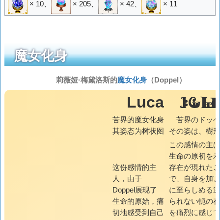
× 10
、
× 205
、
× 42
、
× 11
魔女化身
莉薇娅·梅黛洛斯的
魔女化身
（Doppel）
LUC
Luca
苦界的魔女化身
苦界のドッ
其姿态为树状图
その姿は、樹
この感情の主
生命の原初を
这份感情的主
存在が現れた
人，由于
で、自身を加
Doppel展现了
に至らしめる
生命的原始，痛
られない軛の
切地感受到自己
を痛烈に感じ