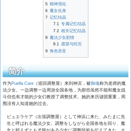
5
精神强化
6
魔女化身
7
记忆结晶
7.1
专属记忆结晶
7.2
相关记忆结晶
8
魔法少女剧情
8.1
愿望与经历
9
角色语音
简介
作为
Puella Care
（巡回调整屋）来到神滨，被
御魂
称为老师的魔
法少女。一边调整一边周游全国各地，为那些虽然不能和魔女战
斗但也有才能的少女们教授了调整技术。她的来历谜团重重，周
围没有人知道她的过去。
ピュエラケア（出張調整屋）として神浜に来た、みたまに先
生と呼ばれる魔法少女。調整をしながら全国各地を回り、魔
女と戦えずとも才能がある少女に調整技術を伝えてきた。そ