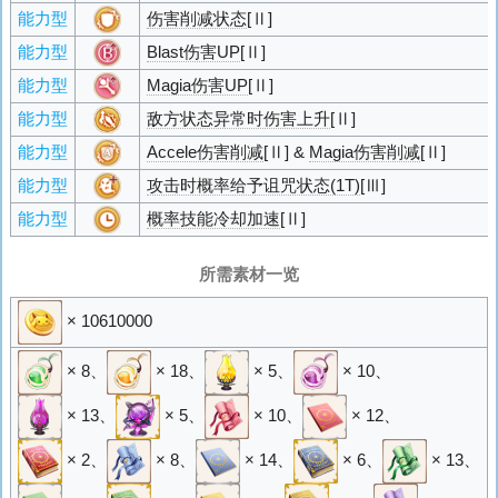
能力型
伤害削减状态
[Ⅱ]
能力型
Blast伤害UP
[Ⅱ]
能力型
Magia伤害UP
[Ⅱ]
能力型
敌方状态异常时伤害上升
[Ⅱ]
能力型
Accele伤害削减
[Ⅱ] &
Magia伤害削减
[Ⅱ]
能力型
攻击时概率给予诅咒状态(1T)
[Ⅲ]
能力型
概率技能冷却加速
[Ⅱ]
所需素材一览
× 10610000
× 8
、
× 18
、
× 5
、
× 10
、
× 13
、
× 5
、
× 10
、
× 12
、
× 2
、
× 8
、
× 14
、
× 6
、
× 13
、