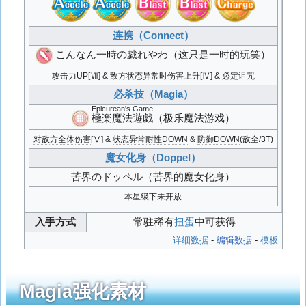
连携（Connect）
こんなん一時の戯れやわ
（这只是一时的玩笑）
攻击力UP
[Ⅶ] &
敌方状态异常时伤害上升
[Ⅳ] &
必定诅咒
必杀技（Magia）
Epicurean's Game
極楽魔法遊戯
（极乐魔法游戏）
对敌方全体伤害
[Ⅴ] &
状态异常耐性DOWN
&
防御DOWN
(敌全/3T)
魔女化身（Doppel）
苦界のドッペル
（苦界的魔女化身）
本星级下未开放
入手方式
常驻稀有
扭蛋
中可获得
详细数据
-
编辑数据
-
模板
Magia强化素材