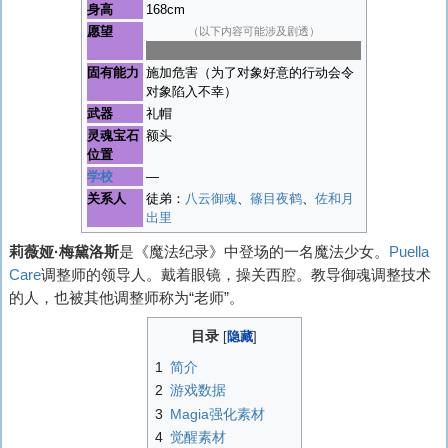
身高
168cm
愿望
（以下内容可能涉及剧透）
成为恶本身
固有能力
施加危害（为了对象好意的行动会令
对象陷入不幸）
武器
礼帽
灵魂宝石
额头
位置
学校
―
关系人
徒弟：
八云御魂
、
篠目夜鹤
、
佐和月
出里
莉薇娅·梅黛洛斯
是《魔法纪录》中登场的一名魔法少女。
Puella
Care
调整师的领导人。戴着眼镜，操关西腔。教导御魂调整技术
的人，也被其他调整师称为“老师”。
目录
1
简介
2
游戏数据
3
Magia强化素材
4
觉醒素材