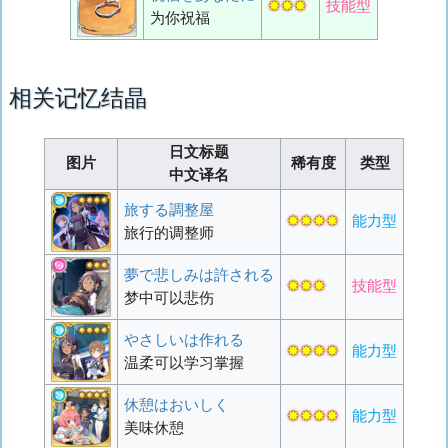
✸✸✸
技能型
为你祝福
相关记忆结晶
日文标题
图片
稀有度
类型
中文译名
旅する調整屋
✸✸✸✸
能力型
旅行的调整师
夢で悲しみは許される
✸✸✸
技能型
梦中可以悲伤
やさしいは作れる
✸✸✸✸
能力型
温柔可以学习掌握
休憩はおいしく
✸✸✸✸
能力型
美味休憩