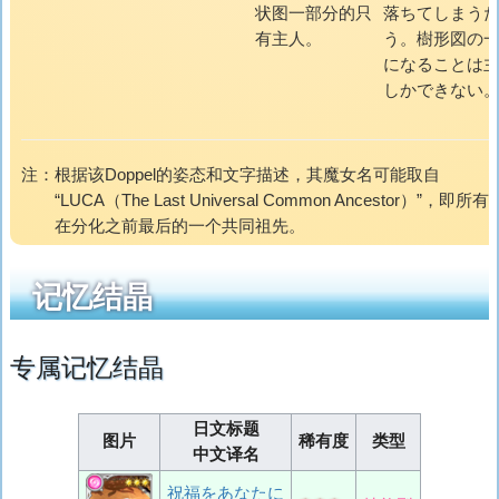
状图一部分的只
落ちてしまう
有主人。
う。樹形図の
になることは
しかできない
注：
根据该Doppel的姿态和文字描述，其魔女名可能取自
“LUCA（The Last Universal Common Ancestor）”，即所
在分化之前最后的一个共同祖先。
记忆结晶
专属记忆结晶
日文标题
图片
稀有度
类型
中文译名
祝福をあなたに