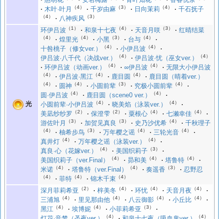
（4）
（3）
（4）
木叶·叶月
千岁由麻
日向茉莉
千石抚子
（4）
（3）
八神疾风
（1）
（4）
（3）
环伊吕波
和泉十七夜
天音月咲
红晴结菜
（4）
（4）
（3）
（4）
煌里光
小黑
台与
（4）
（4）
十咎桃子（修女ver.）
小伊吕波
（4）
（4）
伊吕波·八千代（决战ver.）
伊吕波·忧（巫女ver.）
（4）
（4）
环伊吕波（动画ver.）
∞伊吕波
无限大小伊吕波
（4）
（4）
（4）
伊吕波·黑江
鹿目圆
鹿目圆（晴着ver.）
（4）
（4）
（3）
（4）
圆神
小圆前辈
究极小圆前辈
（4）
（4）
圆·伊吕波
鹿目圆（scene0 ver.）
（4）
（4）
光
小圆前辈·小伊吕波
晓美焰（泳装ver.）
（2）
（2）
（4）
（4）
美凪纱纱罗
保澄雫
粟根心
七濑幸佳
（3）
（3）
（4）
游佐叶月
加贺见真良
史乃沙优希
千秋理子
（4）
（3）
（4）
（4）
柚希步鸟
万年樱之谣
三轮光音
（4）
（4）
真井灯
万年樱之谣（泳装ver.）
（4）
（3）
真良·心（花嫁ver.）
美国织莉子
（4）
（4）
（4）
美国织莉子（ver.Final）
昴和美
塔鲁特
（4）
（4）
（3）
米诺
塔鲁特（ver.Final）
奏遥香
忍野忍
（4）
（4）
（4）
菲特
锦木千束
（2）
（4）
（4）
（4）
深月菲莉希亚
梓美冬
环忧
天音月夜
（4）
（4）
（4）
（4）
三浦旭
里见那由他
八云御影
小丘比
（4）
（4）
（3）
黑江
埃博妮
小菲莉希亚
（4）
（4）
灯花·音梦（圣夜ver.）
和泉十七夜（吸血鬼ver.）