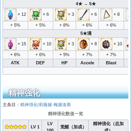
4★ → 5★
× 12
× 6
× 3
× 6
× 8
+ 5%
+ 5%
+ 8%
+ 6%
+ 6%
5★满
× 15
× 10
× 3
× 8
× 10
+ 6%
+ 6%
+ 9%
+ 7%
+ 7%
ATK
DEF
HP
Accele
Blast
精神强化
主条目：
精神强化/莉薇娅·梅黛洛斯
精神强化数值一览
LV
精神强化（总加
★★★★★
LV 1
觉醒（加成）
100
成）