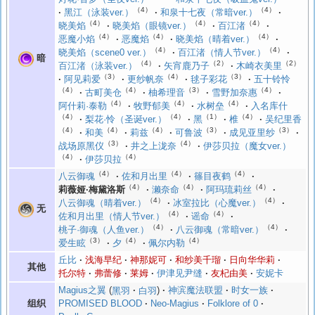
（4）
（4）
黑江（泳装ver.）
和泉十七夜（常暗ver.）
（4）
（4）
（4）
晓美焰
晓美焰（眼镜ver.）
百江渚
（4）
（4）
（4）
恶魔小焰
恶魔焰
晓美焰（晴着ver.）
（4）
（4）
晓美焰（scene0 ver.）
百江渚（情人节ver.）
暗
（4）
（2）
（2）
百江渚（泳装ver.）
矢宵鹿乃子
木崎衣美里
（3）
（4）
（3）
阿见莉爱
更纱帆奈
毬子彩花
五十铃怜
（4）
（4）
（3）
（4）
古町美仓
柚希理音
雪野加奈惠
（4）
（4）
（4）
阿什莉·泰勒
牧野郁美
水树垒
入名库什
（4）
（4）
（1）
（4）
梨花·怜（圣诞ver.）
黑
椎
吴纪里香
（4）
（4）
（4）
（3）
（3）
和美
莉兹
可鲁波
成见亚里纱
（3）
（4）
战场原黑仪
井之上泷奈
伊莎贝拉（魔女ver.）
（4）
（4）
伊莎贝拉
（4）
（4）
（4）
八云御魂
佐和月出里
篠目夜鹤
（4）
（4）
（4）
莉薇娅·梅黛洛斯
濑奈命
阿玛琉莉丝
（4）
（4）
八云御魂（晴着ver.）
冰室拉比（心魔ver.）
无
（4）
（4）
佐和月出里（情人节ver.）
谣命
（4）
（4）
桃子·御魂（人鱼ver.）
八云御魂（常暗ver.）
（3）
（4）
（4）
爱生眩
夕
佩尔内勒
丘比
浅海早纪
神那妮可
和纱美千瑠
日向华华莉
其他
托尔特
弗蕾修
莱姆
伊津见尹缝
友杞由美
安妮卡
Magius之翼
黑羽
白羽
神滨魔法联盟
时女一族
组织
PROMISED BLOOD
Neo-Magius
Folklore of 0