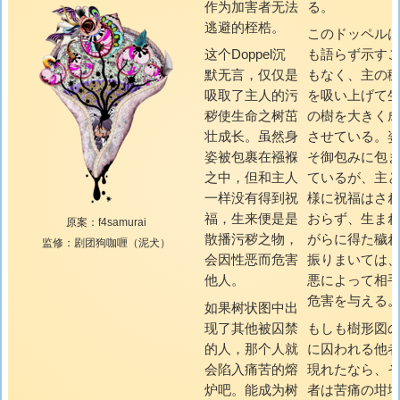
作为加害者无法
る。
逃避的桎梏。
このドッペル
这个Doppel沉
も語らず示す
默无言，仅仅是
もなく、主の
吸取了主人的污
を吸い上げて
秽使生命之树茁
の樹を大きく
壮成长。虽然身
させている。
姿被包裹在襁褓
そ御包みに包
之中，但和主人
ているが、主
一样没有得到祝
様に祝福はさ
福，生来便是是
おらず、生ま
原案：f4samurai
散播污秽之物，
がらに得た穢
监修：剧团狗咖喱（泥犬）
会因性恶而危害
振りまいては
他人。
悪によって相
危害を与える
如果树状图中出
现了其他被囚禁
もしも樹形図
的人，那个人就
に囚われる他
会陷入痛苦的熔
現れたなら、
炉吧。能成为树
者は苦痛の坩