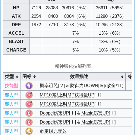
HP
7129
28088
30616
（9%）
36611
（5995）
ATK
2054
8400
8904
（6%）
11280
（2376）
DEF
1972
7710
8173
（6%）
10296
（2123）
ACCEL
7%
13%
（6%）
BLAST
7%
13%
（6%）
CHARGE
5%
10%
（5%）
精神强化技能列表
类型
图标
效果描述
冷
技能型
概率诅咒
[Ⅳ] &
防御力DOWN
[Ⅳ](敌全/1T)
能力型
MP100以上时MP获得量UP
[Ⅱ]
能力型
MP100以上时MP获得量UP
[Ⅱ]
能力型
Doppel伤害UP
[Ⅰ] &
Magia伤害UP
[Ⅰ]
能力型
Doppel伤害UP
[Ⅰ] &
Magia伤害UP
[Ⅰ]
能力型
必定诅咒无效