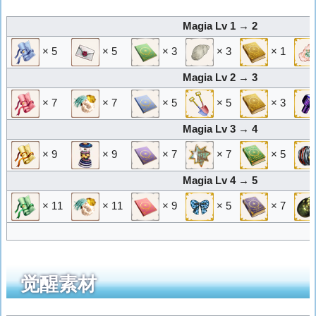
Magia Lv 1 → 2
× 5
× 5
× 3
× 3
× 1
Magia Lv 2 → 3
× 7
× 7
× 5
× 5
× 3
Magia Lv 3 → 4
× 9
× 9
× 7
× 7
× 5
Magia Lv 4 → 5
× 11
× 11
× 9
× 5
× 7
觉醒素材