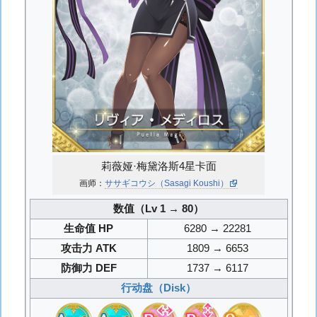
莉薇娅·梅黛洛斯4星卡面
画师：
ササギコウシ（Sasagi Koushi）
数值（Lv 1 → 80）
生命值 HP
6280 → 22281
攻击力 ATK
1809 → 6653
防御力 DEF
1737 → 6117
行动盘（Disk）