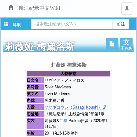
魔法纪录中文Wiki
用
户
导航
文
不转换
莉薇娅·梅黛洛斯
跳
莉薇娅·梅黛洛斯
转
人物信息
至：
日文名
リヴィア・メディロス
导
罗马音
Rivia Medirosu
航
英文名
Livia Medeiros
、
搜
声优
黑木穗乃香
索
人设
ササギコウシ（Sasagi Koushi）
初登场
《魔法纪录》主线剧情第2部第1章
实装
莉薇娅&
兰华
Pickup扭蛋（2020年1
月17日）
年龄
20，约13-15岁签约