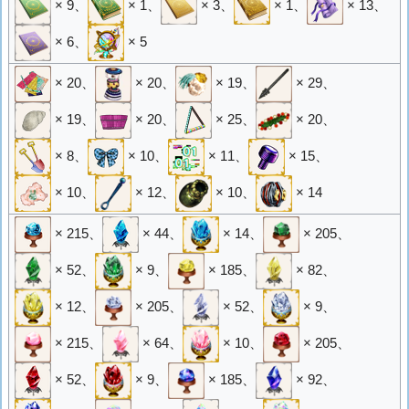
× 9
、
× 1
、
× 3
、
× 1
、
× 13
、
× 6
、
× 5
× 20
、
× 20
、
× 19
、
× 29
、
× 19
、
× 20
、
× 25
、
× 20
、
× 8
、
× 10
、
× 11
、
× 15
、
× 10
、
× 12
、
× 10
、
× 14
× 215
、
× 44
、
× 14
、
× 205
、
× 52
、
× 9
、
× 185
、
× 82
、
× 12
、
× 205
、
× 52
、
× 9
、
× 215
、
× 64
、
× 10
、
× 205
、
× 52
、
× 9
、
× 185
、
× 92
、