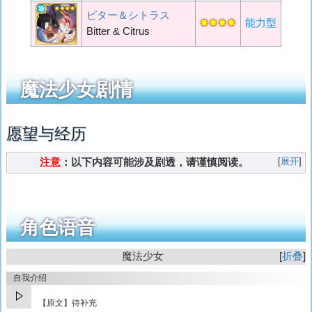
ビター＆シトラス
✸✸✸✸
能力型
Bitter & Citrus
魔法少女剧情
愿望与经历
展开
注意
：以下内容可能涉及剧透，请谨慎阅读。
角色语音
魔法少女
折叠
自我介绍
【原文】待补充