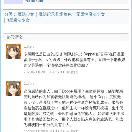
Puella Care
分类
：
魔法少女
魔法纪录登场角色
无属性魔法少女
4星魔法少女
热门评论
Caten
专属回忆是扭曲的戒指+嘲讽婚礼；Doppel名“苦界”在日语里
多用于形容jinv的遭遇，外观也和胎儿有关。盲猜一下老板娘
师父是遇到一个渣被虐待并因此堕胎？
2020年1月20日, 04:57:11
赞(3)
Caten
这份感情的主人，由于Doppel展现了生命的原始，痛切地感
受到自己作为加害者无法逃避的桎梏。 这个Doppel沉默无
言，仅仅是吸取了主人的污秽使生命之树茁壮成长。虽然身
姿被包裹在襁褓之中，但和主人一样没有得到祝福，生来便
是是散播污秽之物，会因性恶而危害他人。 如果树状图中出
现了其他被囚禁的人，那个人就会陷入痛苦的旋涡吧。能成
为树状图一部分的只有主人。
2020年1月20日, 03:18:47
赞(3)