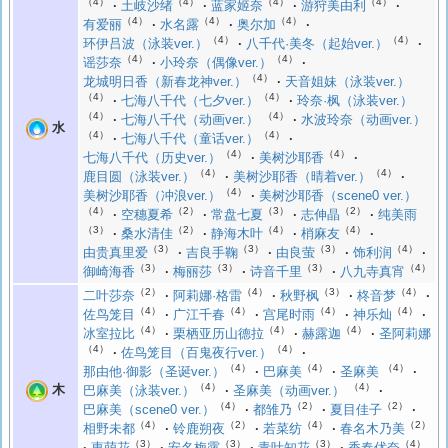
（4）
（4）
（4）
（4）
土岐沙绪
蓝家姬奈
游狩美由利
（4）
（4）
（4）
有爱丽
水名露
奥尔加
（4）
（4）
环伊吕波（泳装ver.）
八千代·美冬（起始ver.）
（4）
（4）
谣莎奈
小玲奈（偶像ver.）
（4）
龙城明日香（新春龙神ver.）
天音姐妹（泳装ver.）
（4）
（4）
七海八千代（七夕ver.）
玲奈·枫（泳装ver.）
（4）
（4）
七海八千代（动画ver.）
水波玲奈（动画ver.）
水
（4）
（4）
七海八千代（童话ver.）
（4）
（4）
七海八千代（历史ver.）
美树沙耶香
（4）
（4）
鹿目圆（泳装ver.）
美树沙耶香（晴着ver.）
（4）
美树沙耶香（冲浪ver.）
美树沙耶香（scene0 ver.）
（4）
（2）
（3）
（2）
空穗夏希
常盘七夏
志伸晶
纯美雨
（3）
（2）
（4）
（4）
桑水清佳
静海木叶
梢麻友
（3）
（3）
（3）
（4）
由贵真里爱
吉良手鞠
由良萤
饰利润
（3）
（3）
（3）
（4）
御崎海香
梅丽莎
诗音千里
八九寺真宵
（2）
（4）
（3）
（4）
二叶莎奈
阿莉娜·格雷
秋野枫
柊音梦
（4）
（4）
（4）
（4）
佐鸟笼目
广江千春
宫尾时雨
神乐灿
（4）
（4）
（4）
冰室拉比
栗栖亚历山德拉
赫露迦
圣阿莉娜
（4）
（4）
佐鸟笼目（百鬼夜行ver.）
（4）
（4）
（4）
那由他·御影（圣诞ver.）
巴麻美
圣麻美
（4）
（4）
木
巴麻美（泳装ver.）
圣麻美（动画ver.）
（4）
（2）
（2）
巴麻美（scene0 ver.）
都雏乃
夏目佳子
（4）
（2）
（4）
（2）
相野未都
铃鹿朔夜
若菜纺
春名木乃美
（3）
（3）
（3）
（4）
惠萌花
安名梅露
青叶知花
香春优奈