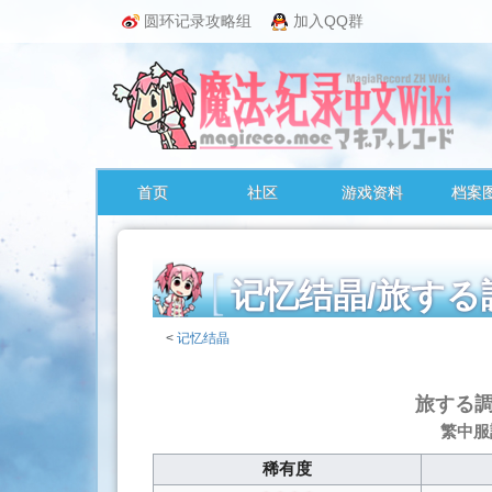
圆环记录攻略组
加入QQ群
首页
社区
游戏资料
档案
记忆结晶/旅
<
记忆结晶
跳
转
旅する
至：
繁中服
导
航
稀有度
、