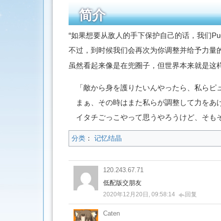
简介
“如果想要从敌人的手下保护自己的话，我们Pu
不过，到时候我们会再次为你调整并给予力量
虽然看起来像是在兜圈子，但世界本来就是这样
「敵から身を護りたいんやったら、私らピ
まぁ、その時はまた私らが調整して力をあ
イタチごっこやって思うやろうけど、そも
分类
：
记忆结晶
120.243.67.71
低配版交朋友
2020年12月20日, 09:58:14
回复
Caten