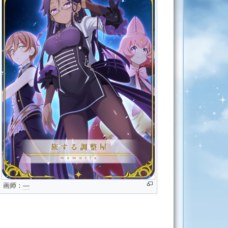
画师：
―