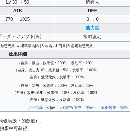
Lv 30 → 50
所有人
ATK
DEF
770 → 1925
0 → 0
能力型
ピーダ・アデプト[Ⅳ]
常时发动
定魅惑无效
→
概率暴击
[Ⅳ] &
攻击力UP
[Ⅱ] &
必定魅惑无效
效果详细
（自身）暴击，效果值：200%，发动率：20%
（自身）攻击力UP，效果值：5%，发动率：100%
（自身）魅惑无效，发动率：100%
（自身）暴击，效果值：200%，发动率：25%
（自身）攻击力UP，效果值：10%，发动率：100%
（自身）魅惑无效，发动率：100%
记忆结晶
（列表：
日
/
繁中
/
简中
-
详表
） -
编辑数据
-
模板
（满破满级下的数值）。
）扭蛋中可获得。