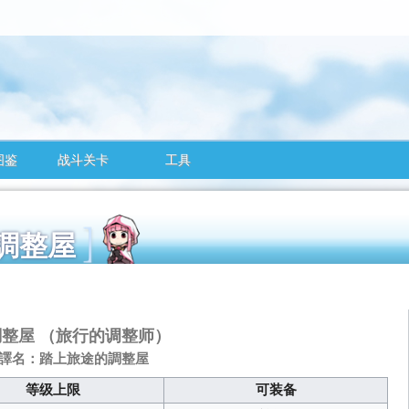
图鉴
战斗关卡
工具
する調整屋
調整屋
（旅行的调整师）
譯名：踏上旅途的調整屋
等级上限
可装备