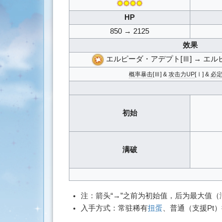
✸✸✸✸
搜
索
HP
850 → 2125
效果
エルピーダ・アデプト[Ⅲ] → エル
概率暴击
[Ⅲ] &
攻击力UP
[Ⅰ] &
必
初始
满破
注：箭头“→”之前为初始值，后为最大值
入手方式：常驻稀有
扭蛋
、普通（支援Pt