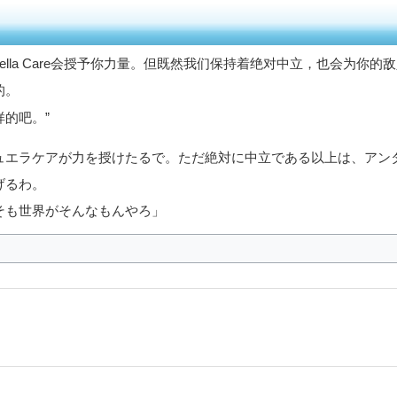
ella Care会授予你力量。但既然我们保持着绝对中立，也会为你的
的。
的吧。”
ュエラケアが力を授けたるで。ただ絶対に中立である以上は、アン
げるわ。
そも世界がそんなもんやろ」