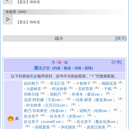
【原文】待补充
未使用（#46）
【原文】待补充
战斗
展开
折叠
查
论
编
魔法少女
（
列表
・
数值
・
详细
・
剧情
）
以下列表按
图鉴
顺序排列，括号中为初始星级，“？”为预测星级。
（2）
（4）
（4）
（4）
由比鹤乃
里见灯花
十咎桃子
御园花凛
（4）
（4）
（4）
（4）
大庭树里
时女静香
安积育梦
千鹤
（4）
（3）
（4）
冈希尔德
谣鹤乃
梓美冬（童话ver.）
（4）
（4）
花凛·阿莉娜（万圣ver.）
结菜·树里（吸血鬼ver.）
（4）
时女静香（元旦日出ver.）
（4）
（4）
鹤乃·菲莉希亚（快递ver.）
谣鹤乃（动画ver.）
（4）
（4）
佐仓杏子
佐仓杏子（泳装ver.）
火
（4）
佐仓杏子（scene0 ver.）
佐仓杏子（魔女化身ver.）
（4）
（2）
（3）
（4）
胡桃爱香
伊吹丽良
真尾日美香