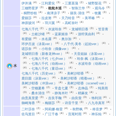
（4）
（3）
（2）
（3）
伊并满
江利爱实
三栗菖蒲
绫野梨花
（3）
（3）
（3）
（3）
三穗野星罗
枇枇木巡
智珠兰华
观鸟令
（4）
（4）
（4）
（3）
桐野纱枝
南津凉子
丽良·清佳
牧薰
（4）
（3）
（4）
（4）
爱丽莎
拉皮努
天乃铃音
美琴椿
（4）
（4）
（4）
神原骏河
羽川翼
高町奈叶
（2）
（4）
（3）
七海八千代
水波玲奈
龙城明日香
笠音青
（4）
（4）
（4）
（4）
土岐沙绪
蓝家姬奈
游狩美由利
（4）
（4）
（4）
有爱丽
水名露
奥尔加
（4）
（4）
环伊吕波（泳装ver.）
八千代·美冬（起始ver.）
（4）
（4）
谣莎奈
小玲奈（偶像ver.）
（4）
龙城明日香（新春龙神ver.）
天音姐妹（泳装ver.）
（4）
（4）
七海八千代（七夕ver.）
玲奈·枫（泳装ver.）
（4）
（4）
七海八千代（动画ver.）
水波玲奈（动画ver.）
水
（4）
（4）
七海八千代（童话ver.）
（4）
（4）
七海八千代（历史ver.）
美树沙耶香
（4）
（4）
鹿目圆（泳装ver.）
美树沙耶香（晴着ver.）
（4）
美树沙耶香（冲浪ver.）
美树沙耶香（scene0 ver.）
（4）
（2）
（3）
（2）
空穗夏希
常盘七夏
志伸晶
纯美雨
（3）
（2）
（4）
（4）
桑水清佳
静海木叶
梢麻友
（3）
（3）
（3）
（4）
由贵真里爱
吉良手鞠
由良萤
饰利润
（3）
（3）
（3）
（4）
御崎海香
梅丽莎
诗音千里
八九寺真宵
（2）
（4）
（3）
（4）
二叶莎奈
阿莉娜·格雷
秋野枫
柊音梦
（4）
（4）
（4）
（4）
佐鸟笼目
广江千春
宫尾时雨
神乐灿