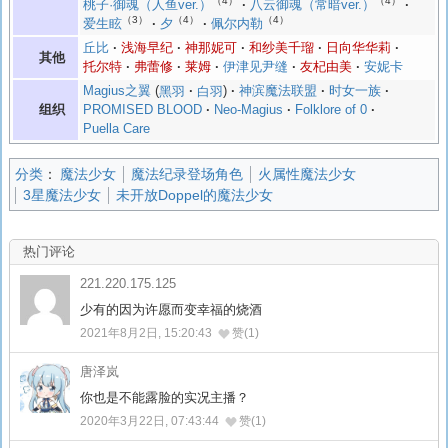
（4）
（4）
桃子·御魂（人鱼ver.）
八云御魂（常暗ver.）
（3）
（4）
（4）
爱生眩
夕
佩尔内勒
丘比
浅海早纪
神那妮可
和纱美千瑠
日向华华莉
其他
托尔特
弗蕾修
莱姆
伊津见尹缝
友杞由美
安妮卡
Magius之翼
黑羽
白羽
神滨魔法联盟
时女一族
组织
PROMISED BLOOD
Neo-Magius
Folklore of 0
Puella Care
分类
：
魔法少女
魔法纪录登场角色
火属性魔法少女
3星魔法少女
未开放Doppel的魔法少女
热门评论
221.220.175.125
少有的因为许愿而变幸福的烧酒
2021年8月2日, 15:20:43
赞(1)
唐泽岚
你也是不能露脸的实况主播？
2020年3月22日, 07:43:44
赞(1)