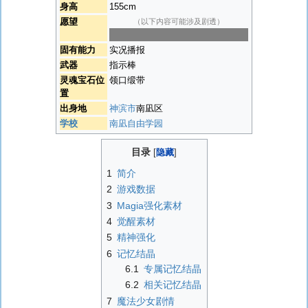
身高
155cm
愿望
（以下内容可能涉及剧透）
成为人气实况主播
固有能力
实况播报
武器
指示棒
灵魂宝石位
领口缎带
置
出身地
神滨市
南凪区
学校
南凪自由学园
目录
1
简介
2
游戏数据
3
Magia强化素材
4
觉醒素材
5
精神强化
6
记忆结晶
6.1
专属记忆结晶
6.2
相关记忆结晶
7
魔法少女剧情