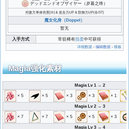
デッドエンドオブザイヤー
（岁暮之终）
对敌方单体伤害
[Ⅲ] &
攻击力UP
&
防御力UP
(全/3T)
魔女化身（Doppel）
暂无
入手方式
常驻稀有
扭蛋
中可获得
详细数据
-
编辑数据
-
模板
Magia强化素材
Magia Lv 1 → 2
× 5
× 5
× 3
× 3
× 1
Magia Lv 2 → 3
× 7
× 7
× 5
× 5
× 3
Magia Lv 3 → 4