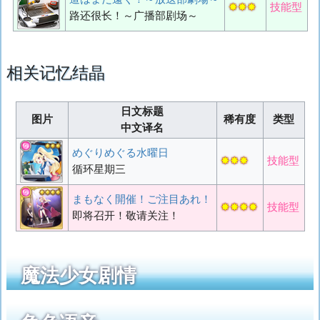
✸✸✸
技能型
路还很长！～广播部剧场～
相关记忆结晶
日文标题
图片
稀有度
类型
中文译名
めぐりめぐる水曜日
✸✸✸
技能型
循环星期三
まもなく開催！ご注目あれ！
✸✸✸✸
技能型
即将召开！敬请关注！
魔法少女剧情