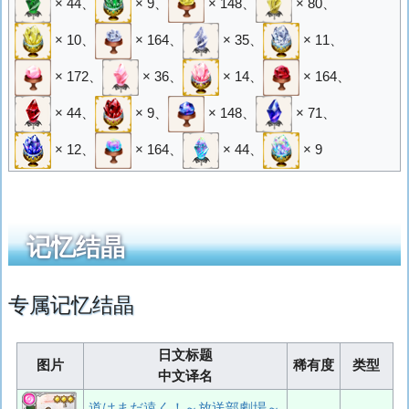
× 44
、
× 9
、
× 148
、
× 80
、
× 10
、
× 164
、
× 35
、
× 11
、
× 172
、
× 36
、
× 14
、
× 164
、
× 44
、
× 9
、
× 148
、
× 71
、
× 12
、
× 164
、
× 44
、
× 9
记忆结晶
专属记忆结晶
日文标题
图片
稀有度
类型
中文译名
道はまだ遠く！～放送部劇場～