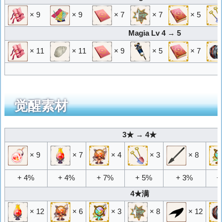
× 9
× 9
× 7
× 7
× 5
Magia Lv 4 → 5
× 11
× 11
× 9
× 5
× 7
觉醒素材
3★ → 4★
× 9
× 7
× 4
× 3
× 8
+ 4%
+ 4%
+ 7%
+ 5%
+ 3%
+
4★满
× 12
× 6
× 3
× 8
× 12