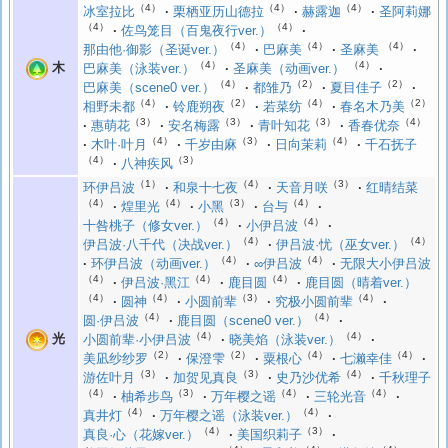
（4）
（4）
（4）
冰室拉比
栗栖亚历山德拉
赫露迦
圣阿莉娜
（4）
（4）
佐鸟笼目（百鬼夜行ver.）
（4）
（4）
（4）
那由他·御影（圣诞ver.）
巴麻美
圣麻美
（4）
（4）
木
巴麻美（泳装ver.）
圣麻美（动画ver.）
（4）
（2）
（2）
巴麻美（scene0 ver.）
都雏乃
夏目佳子
（4）
（2）
（4）
（2）
相野未都
铃鹿朔夜
若菜纺
春名木乃美
（3）
（3）
（3）
（4）
惠萌花
安名梅露
青叶知花
香春优奈
（4）
（3）
（4）
木叶·叶月
千岁由麻
日向茉莉
千石抚子
（4）
（3）
八神疾风
（1）
（4）
（3）
环伊吕波
和泉十七夜
天音月咲
红晴结菜
（4）
（4）
（3）
（4）
煌里光
小黑
台与
（4）
（4）
十咎桃子（修女ver.）
小伊吕波
（4）
（4）
伊吕波·八千代（决战ver.）
伊吕波·忧（巫女ver.）
（4）
（4）
环伊吕波（动画ver.）
∞伊吕波
无限大小伊吕波
（4）
（4）
（4）
伊吕波·黑江
鹿目圆
鹿目圆（晴着ver.）
（4）
（4）
（3）
（4）
圆神
小圆前辈
究极小圆前辈
（4）
（4）
圆·伊吕波
鹿目圆（scene0 ver.）
（4）
（4）
光
小圆前辈·小伊吕波
晓美焰（泳装ver.）
（2）
（2）
（4）
（4）
美凪纱纱罗
保澄雫
粟根心
七濑幸佳
（3）
（3）
（4）
游佐叶月
加贺见真良
史乃沙优希
千秋理子
（4）
（3）
（4）
（4）
柚希步鸟
万年樱之谣
三轮光音
（4）
（4）
真井灯
万年樱之谣（泳装ver.）
（4）
（3）
真良·心（花嫁ver.）
美国织莉子