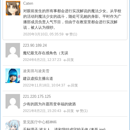
Caten
对眼前发生的所有事都会进行实况解说的魔法少女。从学校
的活动到魔法少女的战斗，随处可见她的身影。平时作为广
播部成员负责人气节目，但由于在教室里都会进行实况解
说，被人认为很吵。
2020年3月10日, 05:35:59
赞(1)
223.90.189.24
魔纪最无存在感角色（无误
2024年6月2日, 12:37:23
回复
凌美琪与凌美雪
建议虚拟主播出道
2022年11月18日, 10:04:37
回复
221.220.175.125
少有的因为许愿而变幸福的烧酒
2021年8月2日, 15:20:43
回复
赞(1)
里见医疗中心精神科
千秋理子:巡大人，请和我结成守护天使 (考哥.jpg)