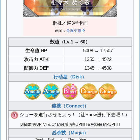
枇枇木巡3星卡面
画师：
兔塚英志
数值（Lv 1 → 60）
生命值 HP
5008 → 17507
攻击力 ATK
1359 → 4522
防御力 DEF
1345 → 4508
行动盘（Disk）
连携（Connect）
ショーを進行させるよっ！
（让Show进行下去吧！）
Blast伤害UP
[Ⅴ] &
Charge后伤害UP
[Ⅲ] &
Accele MPUP
[Ⅲ]
必杀技（Magia）
Dead End of The Year