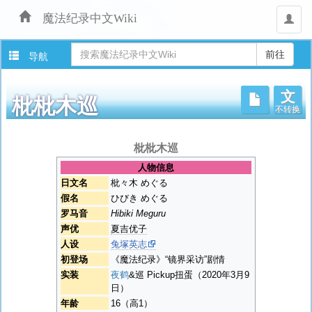
魔法纪录中文Wiki
用
户
导航
文
不转换
枇枇木巡
跳
枇枇木巡
转
人物信息
至：
日文名
枇々木 めぐる
导
假名
ひびき めぐる
航
罗马音
Hibiki Meguru
、
搜
声优
夏吉优子
索
人设
兔塚英志
初登场
《魔法纪录》“镜界采访”剧情
实装
夜鹤
&巡 Pickup扭蛋（2020年3月9
日）
年龄
16（高1）