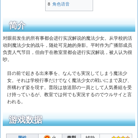
8
角色语音
简介
对眼前发生的所有事都会进行实况解说的魔法少女。从学校的活
动到魔法少女的战斗，随处可见她的身影。平时作为广播部成员
负责人气节目，但由于在教室里都会进行实况解说，被人认为很
吵。
目の前で起きる出来事を、なんでも実況してしまう魔法少
女。それは学校行事だけでなく魔法少女の戦いにまで及び、
所構わず姿を現す。普段は放送部の一員として人気番組を受
け持っているが、教室では何でも実況するのでウルサイと言
われる。
游戏数据
属性
火
类型
辅助
★★★☆