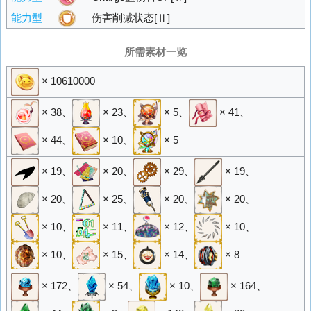
能力型
伤害削减状态
[Ⅱ]
所需素材一览
× 10610000
× 38
、
× 23
、
× 5
、
× 41
、
× 44
、
× 10
、
× 5
× 19
、
× 20
、
× 29
、
× 19
、
× 20
、
× 25
、
× 20
、
× 20
、
× 10
、
× 11
、
× 12
、
× 10
、
× 10
、
× 15
、
× 14
、
× 8
× 172
、
× 54
、
× 10
、
× 164
、