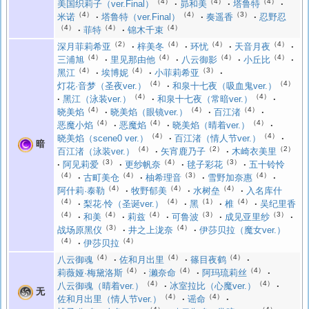
（4）
（4）
（4）
美国织莉子（ver.Final）
昴和美
塔鲁特
（4）
（4）
（3）
米诺
塔鲁特（ver.Final）
奏遥香
忍野忍
（4）
（4）
（4）
菲特
锦木千束
（2）
（4）
（4）
（4）
深月菲莉希亚
梓美冬
环忧
天音月夜
（4）
（4）
（4）
（4）
三浦旭
里见那由他
八云御影
小丘比
（4）
（4）
（3）
黑江
埃博妮
小菲莉希亚
（4）
（4）
灯花·音梦（圣夜ver.）
和泉十七夜（吸血鬼ver.）
（4）
（4）
黑江（泳装ver.）
和泉十七夜（常暗ver.）
（4）
（4）
（4）
晓美焰
晓美焰（眼镜ver.）
百江渚
（4）
（4）
（4）
恶魔小焰
恶魔焰
晓美焰（晴着ver.）
（4）
（4）
晓美焰（scene0 ver.）
百江渚（情人节ver.）
暗
（4）
（2）
（2）
百江渚（泳装ver.）
矢宵鹿乃子
木崎衣美里
（3）
（4）
（3）
阿见莉爱
更纱帆奈
毬子彩花
五十铃怜
（4）
（4）
（3）
（4）
古町美仓
柚希理音
雪野加奈惠
（4）
（4）
（4）
阿什莉·泰勒
牧野郁美
水树垒
入名库什
（4）
（4）
（1）
（4）
梨花·怜（圣诞ver.）
黑
椎
吴纪里香
（4）
（4）
（4）
（3）
（3）
和美
莉兹
可鲁波
成见亚里纱
（3）
（4）
战场原黑仪
井之上泷奈
伊莎贝拉（魔女ver.）
（4）
（4）
伊莎贝拉
（4）
（4）
（4）
八云御魂
佐和月出里
篠目夜鹤
（4）
（4）
（4）
莉薇娅·梅黛洛斯
濑奈命
阿玛琉莉丝
（4）
（4）
八云御魂（晴着ver.）
冰室拉比（心魔ver.）
无
（4）
（4）
佐和月出里（情人节ver.）
谣命