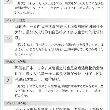
【原文】
ふわぁ…もう少し起きてる。魔女を狩ったりして本を読む
時間が少なくなったから、夜更かししてでもたくさん読まないとい
けないんだよ。
登录⑥（其他）
你这样，一直向我搭话真的好吗？浪费有限的时间可不
太好。最好多想想你们自己得来了多少宝贵时间比较好
哦。
【原文】
ねぇ、僕と話してていいの？有限の時を無駄使いするのは
よくない。自分たちがどれだけ恵まれた時を持っているのか考えた
ほうがいいよ。
登录⑦（AP满）
即便在日本，古今以来逢魔之时也是会遭遇魔物的危险
时间。魔女竟也是一样，真是意味深长呢。好了，闲话
就说到这附近，开始狩猎吧。
【原文】
日本でも古来から逢魔時は魔物に遭遇する危険な時間。魔
女も同じだなんて面白いよね。さ、話はこれぐらいにして、狩りに
行こうか。
登录⑧（BP满）
我个人不推荐总是接近无尽镜界哦。尤其是仍无策略的