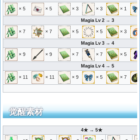
× 5
× 5
× 3
× 3
× 1
Magia Lv 2 → 3
× 7
× 7
× 5
× 5
× 3
Magia Lv 3 → 4
× 9
× 9
× 7
× 7
× 5
Magia Lv 4 → 5
× 11
× 11
× 9
× 5
× 7
觉醒素材
4★ → 5★