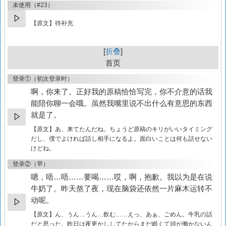
未使用（#23）
【原文】待补充
折叠
首页
登录①（初次登录时）
啊，你来了。正好我的原稿恰恰写完，你不介意的话我
能陪你聊一会哦。虽然我嘴里说不出什么有意思的东西
就是了。
【原文】
あ、来てたんだね。ちょうど原稿のキリがいいタイミング
だし、僕でよければ話し相手になるよ。面白いことは何も話せない
けどね。
登录②（早）
嗯，唔…唔……要喝……哎，啊，抱歉。我以为是在说
牛奶了。昨天熬了夜，现在脑袋还依然一片麻木运转不
动呢。
【原文】
ん、うん…うん…飲む……えっ、あぁ、ごめん。牛乳の話
だと思った。昨日は夜更かししてたからまだ眠くて頭が働かないん