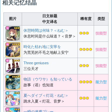
相关记忆结晶
日文标题
图片
稀有度
类型
中文译名
休憩時間は何味？＜ねむ＞
✸✸✸
技能型
休息时间是什么味道？＜音梦＞
時化た枯れ地に安寧を
✸✸✸✸
技能型
为荒芜的不毛之地献上安宁
Three geniuses
✸✸✸
技能型
三位天才
物語（ウワサ）も知っている
✸✸✸✸
能力型
故事（谣）也知道
夏へダイブ＜灯花・ねむ＞
✸✸✸
能力型
跳水入夏＜灯花、音梦＞
一瞬の連携プレー