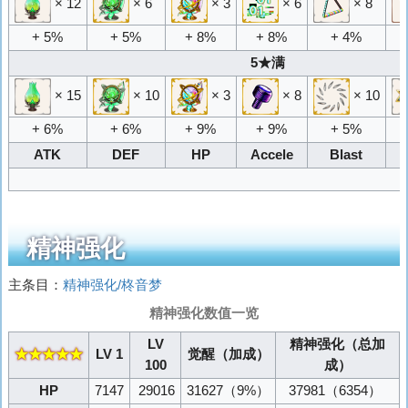
× 12
× 6
× 3
× 6
× 8
+ 5%
+ 5%
+ 8%
+ 8%
+ 4%
5★满
× 15
× 10
× 3
× 8
× 10
+ 6%
+ 6%
+ 9%
+ 9%
+ 5%
ATK
DEF
HP
Accele
Blast
精神强化
主条目：
精神强化/柊音梦
精神强化数值一览
LV
精神强化（总加
★★★★★
LV 1
觉醒（加成）
100
成）
HP
7147
29016
31627
（9%）
37981
（6354）