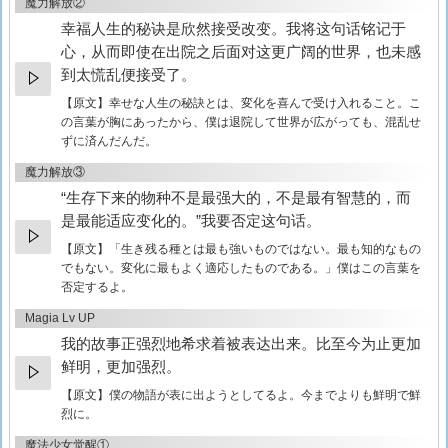
魔力解放②
幸福人生的秘诀是欣然接受改变。我将这句话铭记于
心，从而即使在出院之后面对这更广阔的世界，也未感
到太慌乱便接受了。
【原文】
幸せな人生の秘訣とは、変化を喜んで受け入れること。こ
の言葉が胸にあったから、僕は退院して世界が広がっても、混乱せ
ずに済んだんだ。
魔力解放③
“生存下来的物种不是最强大的，不是最有智慧的，而
是最能适应变化的。”我要否定这句话。
【原文】
「生き残る種とは最も強いものではない。最も知的なもの
でもない。変化に最もよく適応したものである。」僕はこの言葉を
否定するよ。
Magia Lv UP
我的故事正强烈地希求着被表达出来。比至今为止更加
鲜明，更加强烈。
【原文】
僕の物語が表に出ようとしてるよ。今までよりも鮮明で鮮
烈に。
魔法少女觉醒①