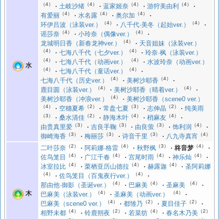
（4）
（4）
（4）
（4）
土岐沙绪
蓝家姬奈
游狩美由利
（4）
（4）
（4）
有爱丽
水名露
奥尔加
（4）
（4）
环伊吕波（泳装ver.）
八千代·美冬（起始ver.）
（4）
（4）
谣莎奈
小玲奈（偶像ver.）
（4）
龙城明日香（新春龙神ver.）
天音姐妹（泳装ver.）
（4）
（4）
七海八千代（七夕ver.）
玲奈·枫（泳装ver.）
（4）
（4）
七海八千代（动画ver.）
水波玲奈（动画ver.）
水
（4）
（4）
七海八千代（童话ver.）
（4）
（4）
七海八千代（历史ver.）
美树沙耶香
（4）
（4）
鹿目圆（泳装ver.）
美树沙耶香（晴着ver.）
（4）
美树沙耶香（冲浪ver.）
美树沙耶香（scene0 ver.）
（4）
（2）
（3）
（2）
空穗夏希
常盘七夏
志伸晶
纯美雨
（3）
（2）
（4）
（4）
桑水清佳
静海木叶
梢麻友
（3）
（3）
（3）
（4）
由贵真里爱
吉良手鞠
由良萤
饰利润
（3）
（3）
（3）
（4）
御崎海香
梅丽莎
诗音千里
八九寺真宵
（2）
（4）
（3）
（4）
二叶莎奈
阿莉娜·格雷
秋野枫
柊音梦
（4）
（4）
（4）
（4）
佐鸟笼目
广江千春
宫尾时雨
神乐灿
（4）
（4）
（4）
冰室拉比
栗栖亚历山德拉
赫露迦
圣阿莉娜
（4）
（4）
佐鸟笼目（百鬼夜行ver.）
（4）
（4）
（4）
那由他·御影（圣诞ver.）
巴麻美
圣麻美
（4）
（4）
木
巴麻美（泳装ver.）
圣麻美（动画ver.）
（4）
（2）
（2）
巴麻美（scene0 ver.）
都雏乃
夏目佳子
（4）
（2）
（4）
（2）
相野未都
铃鹿朔夜
若菜纺
春名木乃美