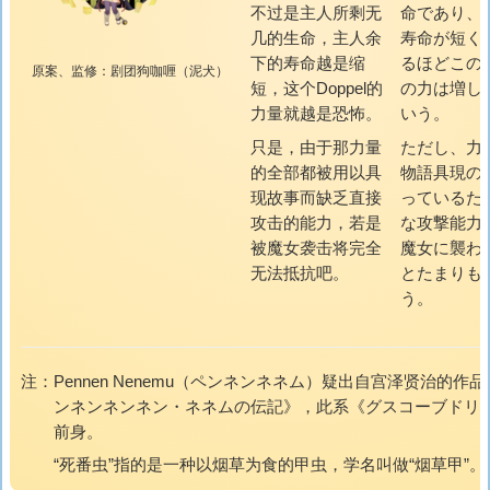
不过是主人所剩无
命であり、
几的生命，主人余
寿命が短く
下的寿命越是缩
るほどこの
原案、监修：剧团狗咖喱（泥犬）
短，这个Doppel的
の力は増し
力量就越是恐怖。
いう。
只是，由于那力量
ただし、力
的全部都被用以具
物語具現の
现故事而缺乏直接
っているた
攻击的能力，若是
な攻撃能力
被魔女袭击将完全
魔女に襲わ
无法抵抗吧。
とたまりも
う。
注：
Pennen Nenemu（
ペンネンネネム
）疑出自宫泽贤治的作品
ンネンネンネン・ネネムの伝記
》，此系《
グスコーブドリ
前身。
“死番虫”指的是一种以烟草为食的甲虫，学名叫做“烟草甲”。