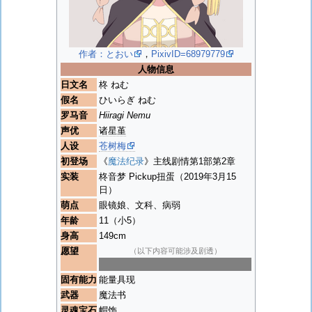
作者：とおい
，
PixivID=68979779
人物信息
日文名
柊 ねむ
假名
ひいらぎ ねむ
罗马音
Hiiragi Nemu
声优
诸星堇
人设
苍树梅
初登场
《
魔法纪录
》主线剧情第1部第2章
实装
柊音梦 Pickup扭蛋（2019年3月15
日）
萌点
眼镜娘、文科、病弱
年龄
11（小5）
身高
149cm
愿望
（以下内容可能涉及剧透）
抢夺
丘比
的机能中“具现”的部分
固有能力
能量具现
武器
魔法书
灵魂宝石
帽饰