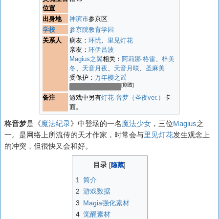
位置
出身地
神滨市
参京区
学校
参京院教育学园
关系人
病友：
环忧
、
里见灯花
亲友：
环伊吕波
Magius之翼
相关：
阿莉娜·格雷
、
梓美
冬
、
天音月夜
、
天音月咲
、
圣麻美
受保护：
万年樱之谣
[剧透]
抢劫对象：
小丘比
备注
游戏中另有
灯花·音梦（圣夜ver.）
卡
面。
柊音梦
是《
魔法纪录
》中登场的一名
魔法少女
，三位
Magius
之
一。是网络上所流传的天才作家，时常会与
里见灯花
发生观念上
的冲突，但很快又会和好。
目录
1
简介
2
游戏数据
3
Magia强化素材
4
觉醒素材