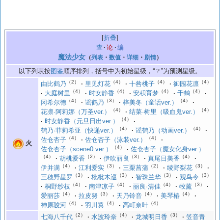
折叠
查
论
编
魔法少女
（
列表
・
数值
・
详细
・
剧情
）
以下列表按
图鉴
顺序排列，括号中为初始星级，“？”为预测星级。
（2）
（4）
（4）
（4）
由比鹤乃
里见灯花
十咎桃子
御园花凛
（4）
（4）
（4）
（4）
大庭树里
时女静香
安积育梦
千鹤
（4）
（3）
（4）
冈希尔德
谣鹤乃
梓美冬（童话ver.）
（4）
（4）
花凛·阿莉娜（万圣ver.）
结菜·树里（吸血鬼ver.）
（4）
时女静香（元旦日出ver.）
（4）
（4）
鹤乃·菲莉希亚（快递ver.）
谣鹤乃（动画ver.）
（4）
（4）
佐仓杏子
佐仓杏子（泳装ver.）
火
（4）
佐仓杏子（scene0 ver.）
佐仓杏子（魔女化身ver.）
（4）
（2）
（3）
（4）
胡桃爱香
伊吹丽良
真尾日美香
（4）
（3）
（2）
（3）
伊并满
江利爱实
三栗菖蒲
绫野梨花
（3）
（3）
（3）
（3）
三穗野星罗
枇枇木巡
智珠兰华
观鸟令
（4）
（4）
（4）
（3）
桐野纱枝
南津凉子
丽良·清佳
牧薰
（4）
（3）
（4）
（4）
爱丽莎
拉皮努
天乃铃音
美琴椿
（4）
（4）
（4）
神原骏河
羽川翼
高町奈叶
（2）
（4）
（3）
七海八千代
水波玲奈
龙城明日香
笠音青