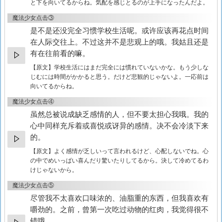
と下を向いてるからね。気配を感じとるのが上手になったんだよ。
魔法少女点击③
是不是还没完全习惯学校生活呢。或许应该再花点时间
在人际交往上。不过这并不是悲观上的哦。我姑且还是
有在往前看的嘛。
【原文】
学校生活にはまだ完全には慣れていないかな。もう少しな
じむには時間がかかると思う。だけど悲観的じゃないよ。一応前は
向いてるからね。
魔法少女点击④
虽然总被说成缺乏感情的人，但不要太担心我哦。我的
心中同样充斥着或喜悦或讶异的感情。决不会冷淡下来
的。
【原文】
よく感情が乏しいって言われるけど、心配しないでね。心
の中でめいっぱい喜んだり驚いたりしてるから。決して冷めてるわ
けじゃないから。
魔法少女点击⑤
尽管我不太喜欢口味浓的、油脂重的东西，但我喜欢有
嚼劲的。之前，曾第一次吃过动物的红肉，我觉得很不
错哦。