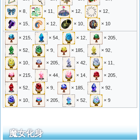
× 8
、
× 11
、
× 12
、
× 12
、
× 15
、
× 12
、
× 10
、
× 10
× 215
、
× 54
、
× 12
、
× 205
、
× 52
、
× 9
、
× 185
、
× 92
、
× 10
、
× 205
、
× 42
、
× 11
、
× 215
、
× 44
、
× 14
、
× 205
、
× 52
、
× 9
、
× 185
、
× 92
、
× 10
、
× 205
、
× 52
、
× 9
魔女化身