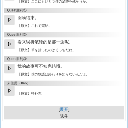
【原文】
ここにもひとつ僕の足跡を残そうか。
Quest胜利①
圆满结束。
【原文】
これで完結。
Quest胜利②
看来误折笔锋的是那一边呢。
【原文】
筆を折ったのはそっちだね。
Quest胜利③
我的故事可不知完结哦。
【原文】
僕の物語は終わりを知らないんだよ。
未使用（#46）
【原文】待补充
展开
战斗