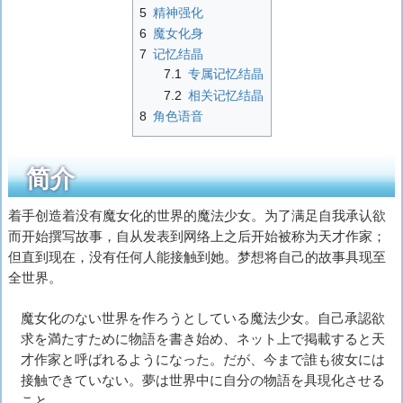
5
精神强化
6
魔女化身
7
记忆结晶
7.1
专属记忆结晶
7.2
相关记忆结晶
8
角色语音
简介
着手创造着没有魔女化的世界的魔法少女。为了满足自我承认欲
而开始撰写故事，自从发表到网络上之后开始被称为天才作家；
但直到现在，没有任何人能接触到她。梦想将自己的故事具现至
全世界。
魔女化のない世界を作ろうとしている魔法少女。自己承認欲
求を満たすために物語を書き始め、ネット上で掲載すると天
才作家と呼ばれるようになった。だが、今まで誰も彼女には
接触できていない。夢は世界中に自分の物語を具現化させる
こと。