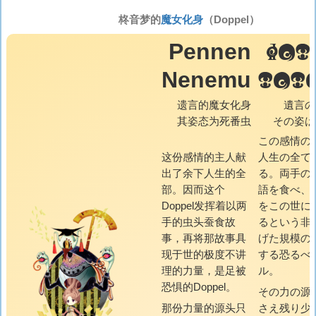
柊音梦的
魔女化身
（Doppel）
PEN
Pennen
NEN
Nenemu
遗言的魔女化身
遺言の
其姿态为死番虫
その姿は
この感情の
这份感情的主人献
人生の全て
出了余下人生的全
る。両手の
部。因而这个
語を食べ、
Doppel发挥着以两
をこの世に
手的虫头蚕食故
るという非
事，再将那故事具
げた規模の
现于世的极度不讲
する恐るべ
理的力量，是足被
ル。
恐惧的Doppel。
その力の源
那份力量的源头只
さえ残り少