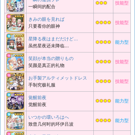
✸✸✸
技能型
一瞬间的配合
きみの眼を見れば
✸✸✸✸
技能型
只要看你的眼神
星降る夜はまだだけど…
✸✸✸✸
能力型
虽然星夜还未降临…
笑顔が本当の贈りもの
✸✸✸✸
技能型
笑颜是真正的礼物
お手製アルティメットドレス
✸✸✸✸
技能型
手制究极礼服
覚醒前夜
✸✸✸✸
能力型
觉醒前夜
いつかの環いろはへ
✸✸✸✸
能力型
致曾几何时的环伊吕波