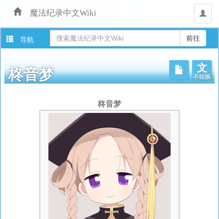
魔法纪录中文Wiki
用
户
导航
文
不转换
柊音梦
跳
柊音梦
转
至：
导
航
、
搜
索