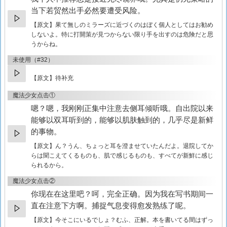
当下若贸然出手必然要遭受风险。
【原文】
果て無しのミラーズに近づくのはぼく個人としてはお勧め
しないよ。特に打開策が見つからない限り手を出すのは危険だと思
うからね。
未使用（#32）
【原文】待补充
魔法少女点击①
嗯？嗯，我刚刚正集中注意去侧耳倾听哦。自出院以来
能够以双耳听到的，能够以肌肤触到的，几乎尽是新鲜
的事物。
【原文】
ん？うん、ちょっと耳を澄ませていたんだよ。退院してか
らは聞こえてくるものも、肌で感じるものも、すべてが新鮮に感じ
られるから。
魔法少女点击②
你现在在这里吧？呵，完全正确。因为我在写书期间一
直在注意下方啊。捕捉气息变得愈发熟练了呢。
【原文】
今そこにいるでしょ？むふ、正解。本を書いてる間はずっ