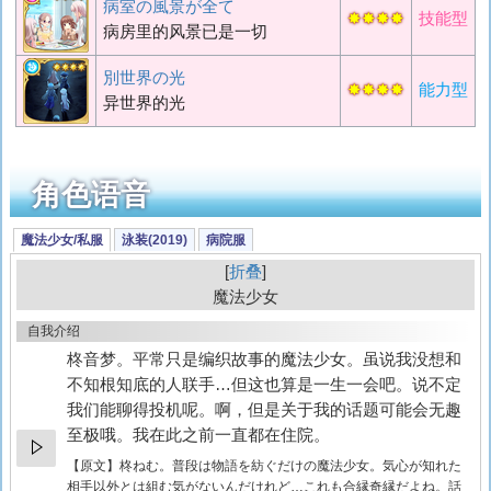
病室の風景が全て
✸✸✸✸
技能型
病房里的风景已是一切
別世界の光
✸✸✸✸
能力型
异世界的光
角色语音
魔法少女/私服
泳装(2019)
病院服
折叠
魔法少女
自我介绍
柊音梦。平常只是编织故事的魔法少女。虽说我没想和
不知根知底的人联手…但这也算是一生一会吧。说不定
我们能聊得投机呢。啊，但是关于我的话题可能会无趣
至极哦。我在此之前一直都在住院。
【原文】
柊ねむ。普段は物語を紡ぐだけの魔法少女。気心が知れた
相手以外とは組む気がないんだけれど…これも合縁奇縁だよね。話