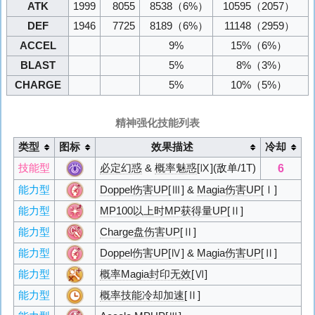
ATK
1999
8055
8538
（6%）
10595
（2057）
DEF
1946
7725
8189
（6%）
11148
（2959）
ACCEL
9%
15%
（6%）
BLAST
5%
8%
（3%）
CHARGE
5%
10%
（5%）
精神强化技能列表
类型
图标
效果描述
冷却
6
技能型
必定幻惑
&
概率魅惑
[Ⅸ](敌单/1T)
能力型
Doppel伤害UP
[Ⅲ] &
Magia伤害UP
[Ⅰ]
能力型
MP100以上时MP获得量UP
[Ⅱ]
能力型
Charge盘伤害UP
[Ⅱ]
能力型
Doppel伤害UP
[Ⅳ] &
Magia伤害UP
[Ⅱ]
能力型
概率Magia封印无效
[Ⅵ]
能力型
概率技能冷却加速
[Ⅱ]