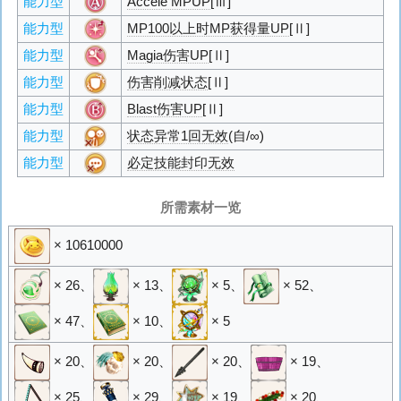
能力型
Accele MPUP
[Ⅲ]
能力型
MP100以上时MP获得量UP
[Ⅱ]
能力型
Magia伤害UP
[Ⅱ]
能力型
伤害削减状态
[Ⅱ]
能力型
Blast伤害UP
[Ⅱ]
能力型
状态异常1回无效
(自/∞)
能力型
必定技能封印无效
所需素材一览
× 10610000
× 26
、
× 13
、
× 5
、
× 52
、
× 47
、
× 10
、
× 5
× 20
、
× 20
、
× 20
、
× 19
、
× 25
、
× 29
、
× 19
、
× 20
、