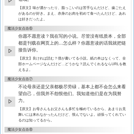
【原文】
味が濃かったり、脂っこいのは苦手なんだけど、歯ごたえ
があるのが好き。まえ、赤身のお肉を初めて食べたんだけど、あれ
は好きだったよ。
魔法少女点击⑥
你愿不愿意读？我在写的小说。尽管没有纸质本，全部
都是刊载在网页上的…怎么样？你愿意读的话我就把链
接告诉你。
【原文】
良ければ読む？僕が書いてる小説。紙の本はなくって、全
部ホームページなんだけど…どうかな？読んでくれるならURLを教
えるよ。
魔法少女点击⑦
不论母亲还是父亲都极尽劳碌，基本上都不会怎么来看
望自己，但我并不怨恨他们。我知道他们是在为我努
力。
【原文】
お母さんもお父さんも多忙を極めているから、あまりお見
舞いには来れなかったんだけど、恨んでないよ。頑張ってくれてい
るのは知ってるから。
魔法少女点击⑧