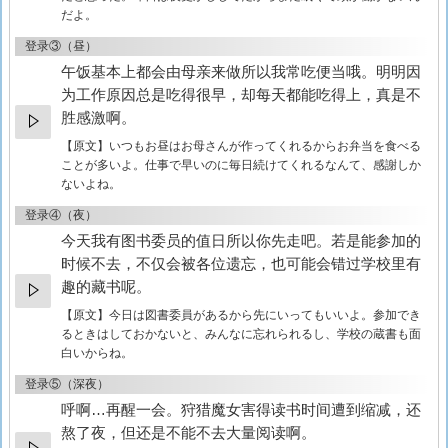
だよ。
登录③（昼）
午饭基本上都会由母亲来做所以我常吃便当哦。明明因
为工作原因总是吃得很早，却每天都能吃得上，真是不
胜感激啊。
【原文】
いつもお昼はお母さんが作ってくれるからお弁当を食べる
ことが多いよ。仕事で早いのに毎日続けてくれるなんて、感謝しか
ないよね。
登录④（夜）
今天我有图书委员的值日所以你先走吧。若是能参加的
时候不去，不仅会被各位遗忘，也可能会错过学校里有
趣的藏书呢。
【原文】
今日は図書委員があるから先にいってもいいよ。参加でき
るときはしておかないと、みんなに忘れられるし、学校の蔵書も面
白いからね。
登录⑤（深夜）
呼啊…再醒一会。狩猎魔女害得读书时间遭到缩减，还
熬了夜，但还是不能不去大量阅读啊。