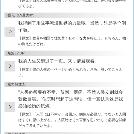
【原文】
自分の成長を体感できるのは不思議だね。体の芯が熱を帯
びてるよ。
强化（Lv最大时）
我得到了用故事淹没世界的力量哦。当然，只是举个例
子啦。
【原文】
世界を物語で埋め尽くせそうな力を得たよ。もちろん、物
の例えだけどね。
短篇Lv UP
我的人生又翻过了一页。来，请君观看。
【原文】
僕の人生の一ページがめくられる。さあ、覗いてごらん
よ。
魔力解放①
“人类必须要有不幸、贫困、疾病。不然人类立刻就会
骄傲自满。”住院时想起了这句话，便一直认为这是我
必须经历的试炼。
【原文】
「人間には不幸か、貧困か、病気が必要だ。でないと人間
はすぐに思い上がる。」入院時はその言葉を思い出して必要な試練
だって考えていたよ。