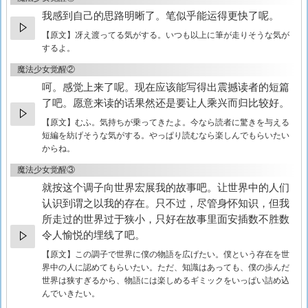
我感到自己的思路明晰了。笔似乎能运得更快了呢。
【原文】
冴え渡ってる気がする。いつも以上に筆が走りそうな気が
するよ。
魔法少女觉醒②
呵。感觉上来了呢。现在应该能写得出震撼读者的短篇
了吧。愿意来读的话果然还是要让人乘兴而归比较好。
【原文】
むふ。気持ちが乗ってきたよ。今なら読者に驚きを与える
短編を紡げそうな気がする。やっぱり読むなら楽しんでもらいたい
からね。
魔法少女觉醒③
就按这个调子向世界宏展我的故事吧。让世界中的人们
认识到谓之以我的存在。只不过，尽管身怀知识，但我
所走过的世界过于狭小，只好在故事里面安插数不胜数
令人愉悦的埋线了吧。
【原文】
この調子で世界に僕の物語を広げたい。僕という存在を世
界中の人に認めてもらいたい。ただ、知識はあっても、僕の歩んだ
世界は狭すぎるから、物語には楽しめるギミックをいっぱい詰め込
んでいきたい。