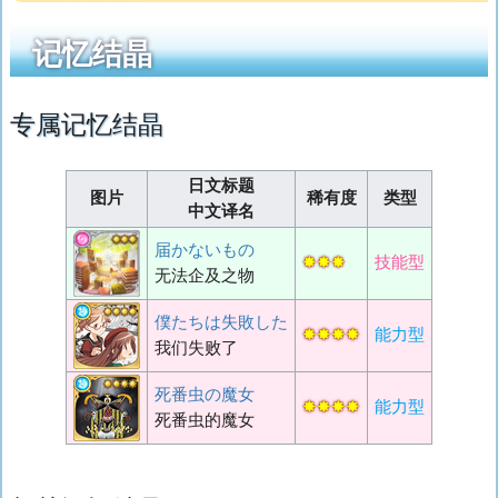
记忆结晶
专属记忆结晶
日文标题
图片
稀有度
类型
中文译名
届かないもの
✸✸✸
技能型
无法企及之物
僕たちは失敗した
✸✸✸✸
能力型
我们失败了
死番虫の魔女
✸✸✸✸
能力型
死番虫的魔女