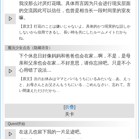
我没那么讨厌灯花哦。具体而言因为只会进行现实层面
的交流因此可以信任，也曾是相当长一段时间里的室友
嘛。
【原文】
灯花のことは嫌いじゃないよ。具体的かつ現実的な話しか
しないから信用できるし、長い時を共にしたルームメイトだから
ね。
魔法少女点击（隐藏语音）
下个休息日好像妈妈和爸爸也会在家…啊，不是，是母
亲和父亲也会在家…不好意思，请你忘掉吧。只是不小
心用错了说法…
【原文】
次のお休みはママとパパもうちにいるみたいな…あ、えっ
と、お母さんとお父さんもうちにいる…ごめんなさい、忘れて。言
い間違えただけだから…
折叠
关卡
Quest开始
在这儿也留下我的一片足迹吧。