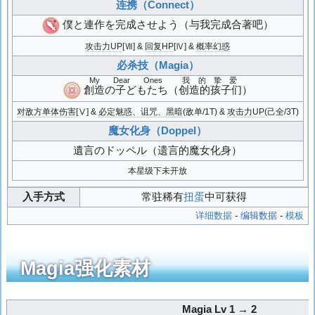
连携（Connect）
僕と連作を完成させよう
（与我完成合著吧）
攻击力UP
[Ⅶ] &
回复HP
[Ⅳ] &
概率幻惑
必杀技（Magia）
My Dear Ones
我的挚爱
創造の子どもたち
（
创造的孩子们
）
对敌方单体伤害
[Ⅴ] &
必定魅惑、诅咒、黑暗
(敌单/1T) &
攻击力UP
(己全/3T)
魔女化身（Doppel）
遺言のドッペル
（遗言的魔女化身）
本星级下未开放
入手方式
常驻稀有
扭蛋
中可获得
详细数据
-
编辑数据
-
模板
Magia强化素材
Magia Lv 1 → 2