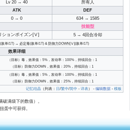
Lv 20 → 40
所有人
ATK
DEF
0 → 0
634 → 1585
技能型
リションポイズン[Ⅴ]
5 → 4回合冷却
](敌单/1T) →
必定毒
(敌单/1T) &
防御力DOWN
[Ⅴ](敌单/1T)
效果详细
（目标）毒，效果值：5%，发动率：100%，持续回合：1
（目标）防御力DOWN，效果值：20%，持续回合：1
（目标）毒，效果值：5%，发动率：100%，持续回合：1
（目标）防御力DOWN，效果值：25%，持续回合：1
记忆结晶
（列表：
日
/
繁中
/
简中
-
详表
） -
编辑数据
-
模板
（满破满级下的数值）。
）扭蛋中可获得。