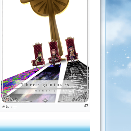
画师：
―