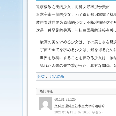
追求极致之美的少女，向魔女寻求那份美丽
追求宇宙一切的少女，为了得到知识掌握了机
梦想着以世界为原稿的少女，不断地描绘这个
这是一种罕见的关系，与扭曲因果的连接有关
最高の美を求める少女は、その美しさを魔
宇宙の全てを求める少女は、知を得るため
世界を原稿にすることを夢みる少女は、物
捻れた因果の先で繋がった、希有な関係、
分类
：
记忆结晶
热门评论
60.181.31.129
文科生理科生艺术生大草哈哈哈哈
2021年6月13日, 07:16:00
赞(2)