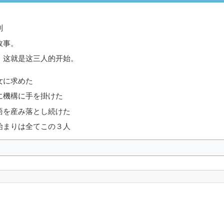
制
故事。
，这就是这三人的开始。
女に求めた
に機構に手を掛けた
語を産み落とし続けた
始まりは全てこの３人