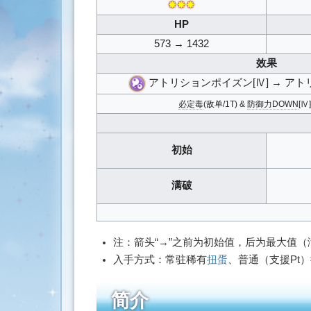
✸✸✸
搜
索
HP
573 → 1432
效果
アトリションポイズン[Ⅳ] → アト
必定毒
(敌单/1T) &
防御力DOWN
[Ⅳ
初始
满破
注：箭头“→”之前为初始值，后为最大值
入手方式：常驻稀有
扭蛋
、普通（支援Pt
简介