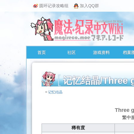
圆环记录攻略组
加入QQ群
首页
社区
游戏资料
档案
记忆结晶/Three
<
记忆结晶
跳
转
Three 
至：
繁中服譯
导
航
稀有度
、