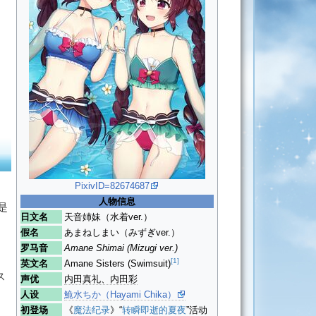
PixivID=82674687
人物信息
是
日文名
天音姉妹（水着ver.）
假名
あまねしまい（みずぎver.）
罗马音
Amane Shimai (Mizugi ver.)
[1]
英文名
Amane Sisters (Swimsuit)
ス
声优
内田真礼、内田彩
人设
鮠水ちか（Hayami Chika）
初登场
《
魔法纪录
》“
转瞬即逝的夏夜
”活动