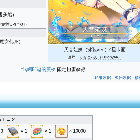
香蕉船）
常耐性UP
(全/3T)
魔女化身）
天音姐妹（泳装ver.）4星卡面
画师：
くろにゃん（Kuronyan）
“
转瞬即逝的夏夜
”限定扭蛋获得
详细数据
-
编辑数据
-
模
v 1 → 2
 3
× 1
× 1
× 10000