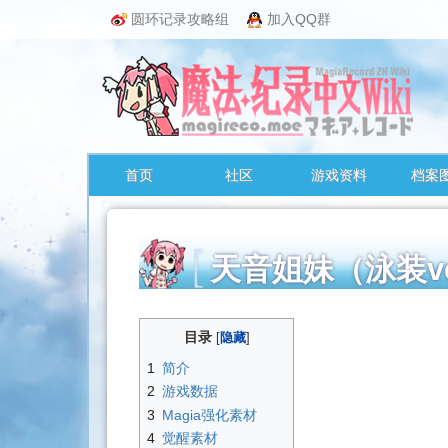
圆环记录攻略组
加入QQ群
首页
社区
游戏资料
档案
天音姐妹（泳装
跳
目录
转
至：
1
简介
导
2
游戏数据
航
3
Magia强化素材
、
4
觉醒素材
搜