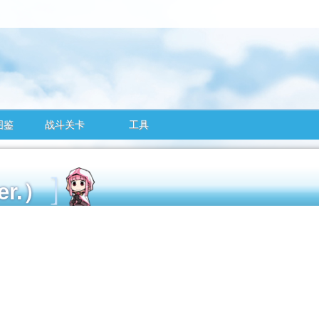
图鉴
战斗关卡
工具
ver.）