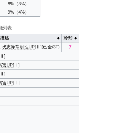
8%
（3%）
9%
（4%）
能列表
果描述
冷却
7
&
状态异常耐性UP
[Ⅱ](己全/3T)
[Ⅱ]
a伤害UP
[Ⅰ]
[Ⅱ]
a伤害UP
[Ⅰ]