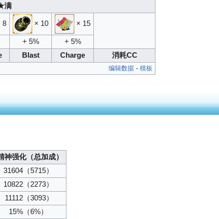
★满
 8
× 10
× 15
+ 5%
+ 5%
e
Blast
Charge
消耗CC
编辑数据
-
模板
精神强化（总加成）
31604
（5715）
10822
（2273）
11112
（3093）
15%
（6%）