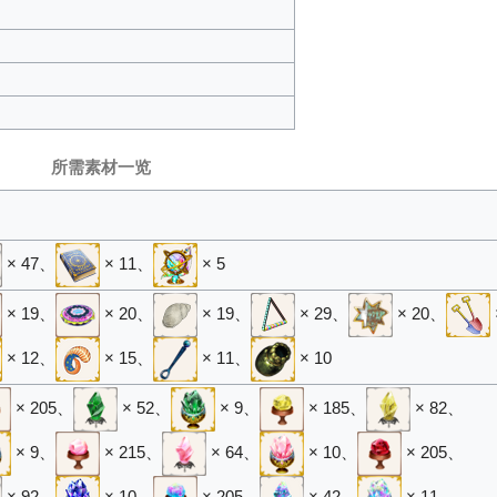
所需素材一览
× 47
、
× 11
、
× 5
× 19
、
× 20
、
× 19
、
× 29
、
× 20
、
× 12
、
× 15
、
× 11
、
× 10
× 205
、
× 52
、
× 9
、
× 185
、
× 82
、
× 9
、
× 215
、
× 64
、
× 10
、
× 205
、
× 92
、
× 10
、
× 205
、
× 42
、
× 11