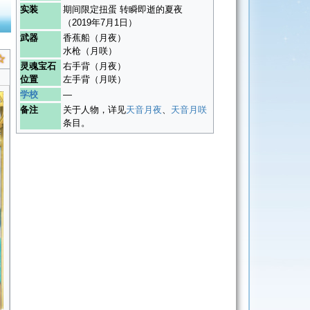
实装
期间限定扭蛋 转瞬即逝的夏夜
（2019年7月1日）
武器
香蕉船（月夜）
水枪（月咲）
☆
灵魂宝石
右手背（月夜）
位置
左手背（月咲）
学校
―
备注
关于人物，详见
天音月夜
、
天音月咲
条目。