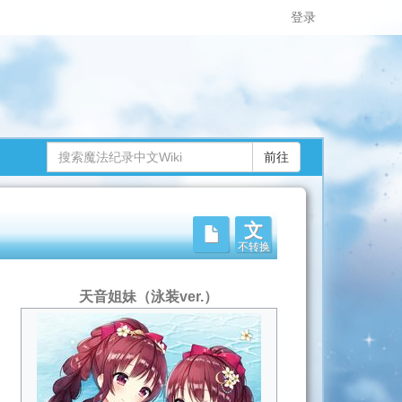
登录
文
不转换
天音姐妹（泳装ver.）