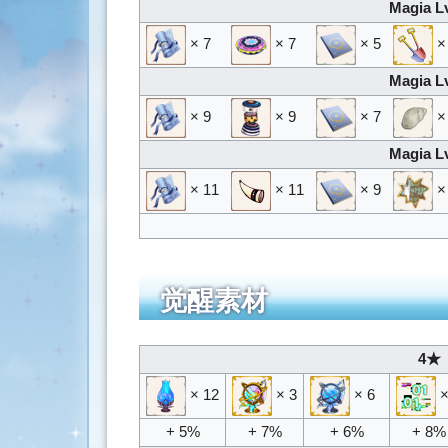
Magia L
× 7
× 7
× 5
×
Magia L
× 9
× 9
× 7
×
Magia L
× 11
× 11
× 9
×
觉醒素材
4★ 
× 12
× 3
× 6
×
+ 5%
+ 7%
+ 6%
+ 8%