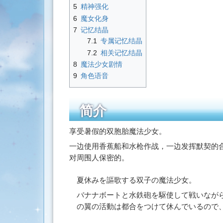
5
精神强化
索
6
魔女化身
7
记忆结晶
7.1
专属记忆结晶
7.2
相关记忆结晶
8
魔法少女剧情
9
角色语音
简介
享受暑假的双胞胎魔法少女。
一边使用香蕉船和水枪作战，一边发挥默契的合
对周围人保密的。
夏休みを謳歌する双子の魔法少女。
バナナボートと水鉄砲を駆使して戦いなが
の翼の活動は都合をつけて休んでいるので