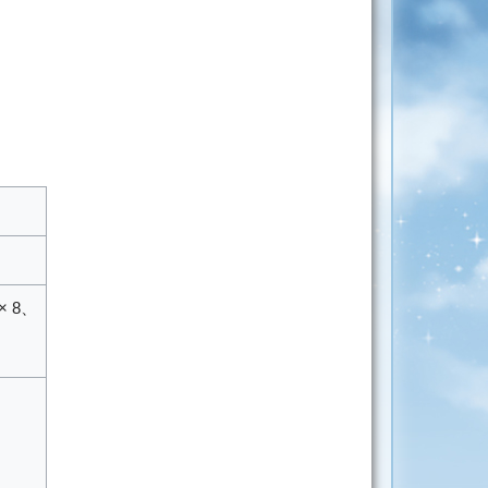
× 8
、