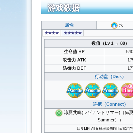
游戏数据
属性
水
★★★★
★★★★★
数值（Lv 1 → 80）
生命值 HP
54
攻击力 ATK
17
防御力 DEF
17
行动盘（Disk）
连携（Connect）
涼夏共鳴(レゾナントサマー)
（凉夏
Summer））
回复MP
[Ⅵ] &
概率暴击
[Ⅶ] &
状态