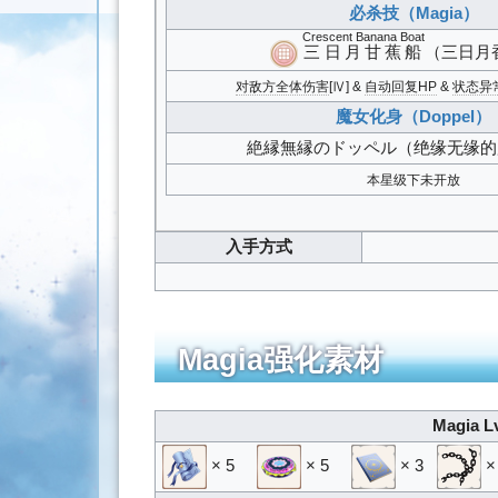
必杀技（Magia）
Crescent Banana Boat
三日月甘蕉船
（三日月
对敌方全体伤害
[Ⅳ] &
自动回复HP
&
状态异
魔女化身（Doppel）
絶縁無縁のドッペル
（绝缘无缘的
本星级下未开放
入手方式
Magia强化素材
Magia L
× 5
× 5
× 3
×