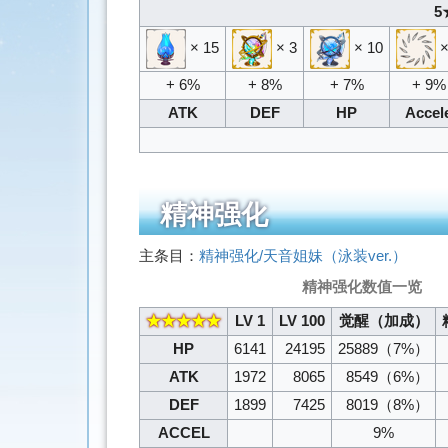
5
× 15
× 3
× 10
×
+ 6%
+ 8%
+ 7%
+ 9%
ATK
DEF
HP
Accel
精神强化
主条目：
精神强化/天音姐妹（泳装ver.）
精神强化数值一览
★★★★★
LV 1
LV 100
觉醒（加成）
HP
6141
24195
25889
（7%）
ATK
1972
8065
8549
（6%）
DEF
1899
7425
8019
（8%）
ACCEL
9%