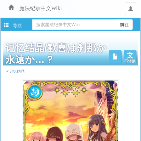
魔法纪录中文Wiki
用
户
导航
记忆结晶/歓喜は刹那か
文
不转换
永遠か…？
<
记忆结晶
跳
转
至：
导
航
、
搜
索