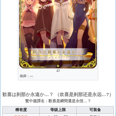
画师：
―
歓喜は刹那か永遠か…？
（欢喜是刹那还是永远…?）
繁中服譯名：歡喜是瞬間還是永恆…？
稀有度
等级上限
可装备