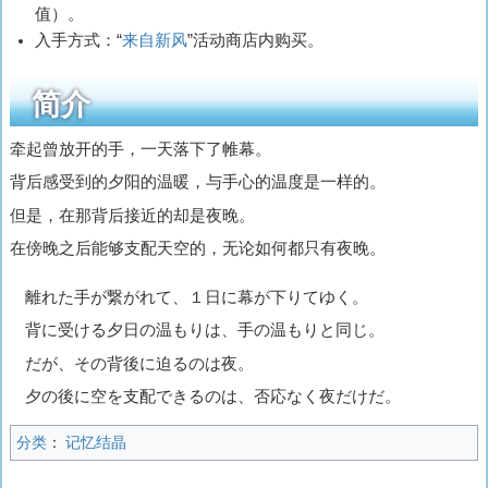
值）。
入手方式：“
来自新风
”活动商店内购买。
简介
牵起曾放开的手，一天落下了帷幕。
背后感受到的夕阳的温暖，与手心的温度是一样的。
但是，在那背后接近的却是夜晚。
在傍晚之后能够支配天空的，无论如何都只有夜晚。
離れた手が繋がれて、１日に幕が下りてゆく。
背に受ける夕日の温もりは、手の温もりと同じ。
だが、その背後に迫るのは夜。
夕の後に空を支配できるのは、否応なく夜だけだ。
分类
：
记忆结晶