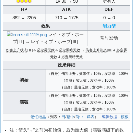
✸✸✸✸
Lv 30 → 50
所有人
HP
ATK
DEF
882 → 2205
710 → 1775
0 → 0
效果
能力型
レイ・オブ・ホー
常时发动
プ[Ⅱ] → レイ・オブ・ホープ[Ⅲ]
伤害上升状态
[Ⅱ] &
必定雾无效
&
必定黑暗无效
→
伤害上升状态
[Ⅲ] &
必定雾
无效
&
必定黑暗无效
效果详细
（自身）伤害上升，效果值：10%，发动率：100%
初始
（自身）雾无效，发动率：100%
（自身）黑暗无效，发动率：100%
（自身）伤害上升，效果值：15%，发动率：100%
满破
（自身）雾无效，发动率：100%
（自身）黑暗无效，发动率：100%
记忆结晶
（列表：
日
/
繁中
/
简中
-
详表
） -
编辑数据
-
模板
注：箭头“→”之前为初始值，后为最大值（满破满级下的数