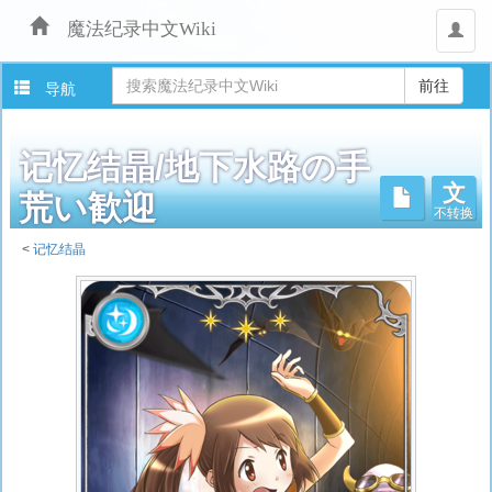
魔法纪录中文Wiki
用
户
导航
记忆结晶/地下水路の手
文
不转换
荒い歓迎
<
记忆结晶
跳
转
至：
导
航
、
搜
索