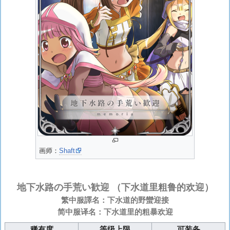
画师：
Shaft
地下水路の手荒い歓迎
（下水道里粗鲁的欢迎）
繁中服譯名：下水道的野蠻迎接
简中服译名：下水道里的粗暴欢迎
稀有度
等级上限
可装备