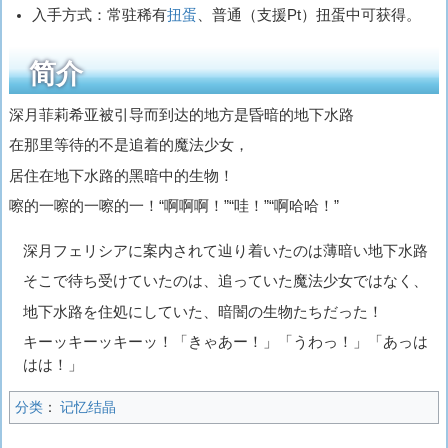
入手方式：常驻稀有
扭蛋
、普通（支援Pt）扭蛋中可获得。
简介
深月菲莉希亚被引导而到达的地方是昏暗的地下水路
在那里等待的不是追着的魔法少女，
居住在地下水路的黑暗中的生物！
嚓的一嚓的一嚓的一！“啊啊啊！”“哇！”“啊哈哈！”
深月フェリシアに案内されて辿り着いたのは薄暗い地下水路
そこで待ち受けていたのは、追っていた魔法少女ではなく、
地下水路を住処にしていた、暗闇の生物たちだった！
キーッキーッキーッ！「きゃあー！」「うわっ！」「あっは
はは！」
分类
：
记忆结晶