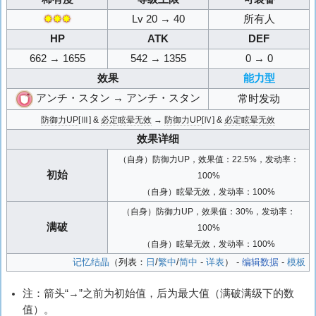
✸✸✸
Lv 20 → 40
所有人
HP
ATK
DEF
662 → 1655
542 → 1355
0 → 0
效果
能力型
アンチ・スタン → アンチ・スタン
常时发动
防御力UP
[Ⅲ] &
必定眩晕无效
→
防御力UP
[Ⅳ] &
必定眩晕无效
效果详细
（自身）防御力UP，效果值：22.5%，发动率：
初始
100%
（自身）眩晕无效，发动率：100%
（自身）防御力UP，效果值：30%，发动率：
满破
100%
（自身）眩晕无效，发动率：100%
记忆结晶
（列表：
日
/
繁中
/
简中
-
详表
） -
编辑数据
-
模板
注：箭头“→”之前为初始值，后为最大值（满破满级下的数
值）。