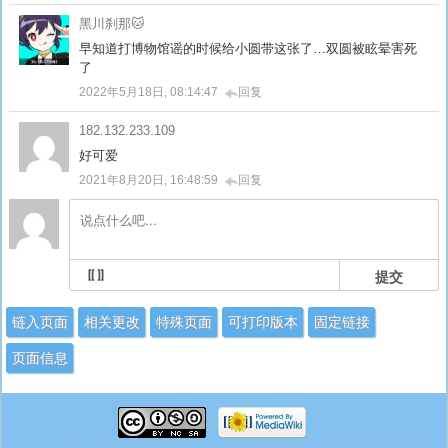
黑川刹那🐱
早知道打博物馆谣的时候给小圆带这张了…双圆被眩晕害死
了
2022年5月18日, 08:14:47
回复
182.132.233.109
好可爱
2021年8月20日, 16:48:59
回复
提交
链入页面
相关更改
特殊页面
可打印版本
固定链接
页面信息