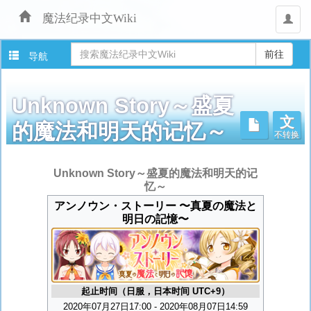
魔法纪录中文Wiki
用
户
导航
Unknown Story～盛夏
文
不转换
的魔法和明天的记忆～
跳
Unknown Story～盛夏的魔法和明天的记
转
忆～
至：
アンノウン・ストーリー 〜真夏の魔法と
导
明日の記憶〜
航
、
搜
索
起止时间（日服，日本时间 UTC+9）
2020年07月27日17:00 - 2020年08月07日14:59