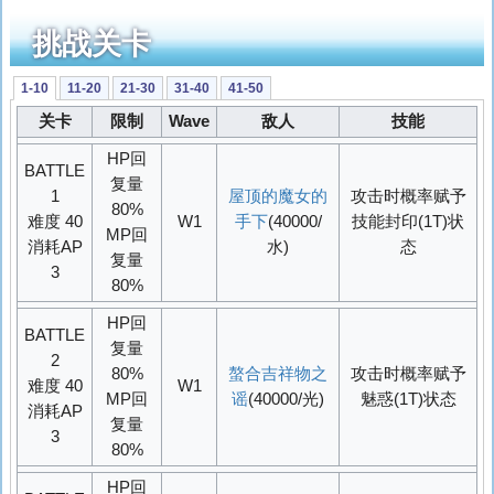
挑战关卡
1-10
11-20
21-30
31-40
41-50
关卡
限制
Wave
敌人
技能
HP回
BATTLE
复量
1
屋顶的魔女的
攻击时概率赋予
80%
难度 40
W1
手下
(40000/
技能封印(1T)状
MP回
消耗AP
水)
态
复量
3
80%
HP回
BATTLE
复量
2
80%
螯合吉祥物之
攻击时概率赋予
难度 40
W1
MP回
谣
(40000/光)
魅惑(1T)状态
消耗AP
复量
3
80%
HP回