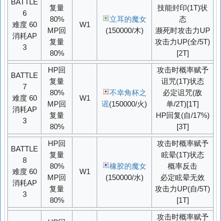
BATTLE
复量
技能封印(1T)状
6
80%
立耳的魔女
态
难度 60
W1
MP回
(150000/木)
濒死时攻击力UP
消耗AP
复量
攻击力UP
(全/5T)
3
80%
[2T]
HP回
攻击时概率赋予
BATTLE
复量
诅咒(1T)状态
7
80%
不幸角杯之
必定
诅咒
(敌
难度 60
W1
MP回
谣
(150000/火)
单/2T)[1T]
消耗AP
复量
HP回复(自/17%)
3
80%
[3T]
HP回
攻击时概率赋予
BATTLE
复量
眩晕(1T)状态
8
80%
橡胶的魔女
概率
反击
难度 60
W1
MP回
(150000/水)
必定眩晕无效
消耗AP
复量
攻击力UP
(自/5T)
3
80%
[1T]
攻击时概率赋予