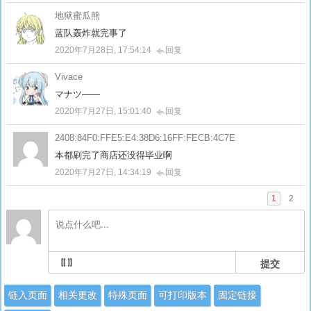
地狱蜜瓜熊
蓝队轰炸就完事了
2020年7月28日, 17:54:14
回复
Vivace
マナツ——
2020年7月27日, 15:01:40
回复
2408:84F0:FFE5:E4:38D6:16FF:FECB:4C7E
本都刷完了商店还没得毕业啊
2020年7月27日, 14:34:19
回复
1
2
提交
链入页面
相关更改
特殊页面
可打印版本
固定链接