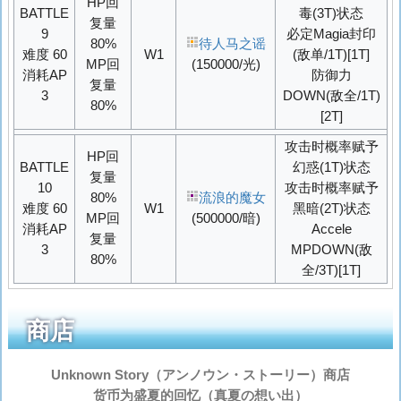
HP回
BATTLE
毒(3T)状态
复量
9
必定Magia封印
80%
待人马之谣
难度 60
W1
(敌单/1T)[1T]
MP回
(150000/光)
消耗AP
防御力
复量
3
DOWN
(敌全/1T)
80%
[2T]
攻击时概率赋予
HP回
BATTLE
幻惑(1T)状态
复量
10
攻击时概率赋予
80%
流浪的魔女
难度 60
W1
黑暗(2T)状态
MP回
(500000/暗)
消耗AP
Accele
复量
3
MPDOWN
(敌
80%
全/3T)[1T]
商店
Unknown Story（
アンノウン・ストーリー
）商店
货币为盛夏的回忆（
真夏の想い出
）