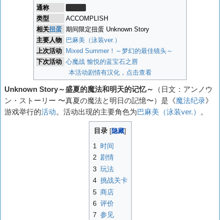
通称
堆尸体
类型
ACCOMPLISH
相关
扭蛋
期间限定扭蛋 Unknown Story
主要人物
巴麻美（泳装ver.）
上次活动
Mixed Summer！～梦幻的最佳镜头～
下次活动
心魔战 愉悦的蓝宝石之唇
本活动剧情有汉化，点击查看
Unknown Story～盛夏的魔法和明天的记忆～
（日文：
アンノウ
ン・ストーリー 〜真夏の魔法と明日の記憶〜
）是《
魔法纪录
》
游戏举行的
活动
。活动出现的主要角色为
巴麻美（泳装ver.）
。
目录
1
时间
2
剧情
3
玩法
4
挑战关卡
5
商店
6
评价
7
参见