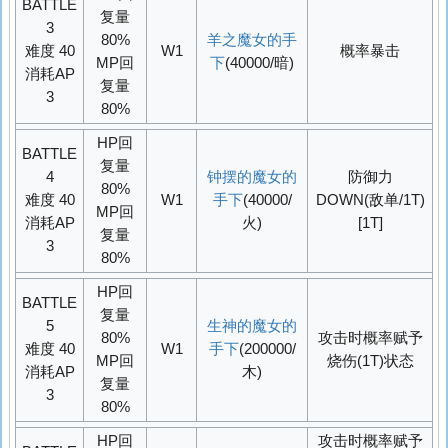
BATTLE
复量
3
80%
羊之魔女的手
难度 40
W1
概率
暴击
MP回
下
(40000/暗)
消耗AP
复量
3
80%
HP回
BATTLE
复量
4
钟摆的魔女的
防御力
80%
难度 40
W1
手下
(40000/
DOWN
(敌单/1T)
MP回
消耗AP
火)
[1T]
复量
3
80%
HP回
BATTLE
复量
5
生神的魔女的
80%
攻击时概率赋予
难度 40
W1
手下
(200000/
MP回
烧伤(1T)状态
消耗AP
木)
复量
3
80%
HP回
攻击时概率赋予