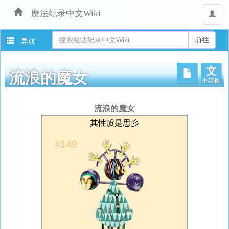
魔法纪录中文Wiki
用
户
导航
文
不转换
流浪的魔女
跳
流浪的魔女
转
其性质是思乡
至：
导
#149
航
、
搜
索