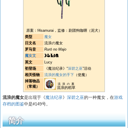
原案：f4samurai，监修：剧团狗咖喱（泥犬）
类型
魔女
日文名
流浪の魔女
罗马音
Rurō no Majo
LUCY
魔女文
英文
Lucy
初登场
《魔法纪录》“
深碧之巫
”活动
相关怪物
流浪的魔女的手下
（使魔）
掉落物品
流浪の藁
（常规）
流浪的稻草
流浪的魔女
是出现于《
魔法纪录
》
深碧之巫
的一种魔女，在
游戏
存档的图鉴
中是#149号。
简介