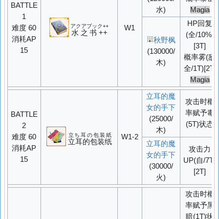
BATTLE
水)
Magia
1
HP回复
アクアブック++
难度 60
W1
水之书++
(全/10%)
消耗AP
秋野枫
[3T]
15
(130000/
概率
雾
(敌
木)
全/1T)[2T]
Magia
立耳的魔
攻击时概
女的手下
率赋予毒
BATTLE
(25000/
(5T)状态
2
木)
立ち耳の包装紙
难度 60
W1-2
立耳的包装纸
立耳的魔
消耗AP
攻击力
女的手下
15
UP
(自/7T)
(30000/
[2T]
火)
攻击时概
率赋予黑
暗(1T)状