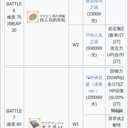
通灵绘马
BATTLE
之谣
6
(23000/
マチビト馬の車輪
难度 75
待人马的车轮
光)
消耗AP
必定魅惑
20
待人马
(敌单/1T)
之谣
[1T]
W2
(500000/
攻击力
光)
UP
(自/9T)
[1T]
防御力
环伊吕
DOWN
(敌
波（泳装
全/1T)[2T]
ver.）
HP回复
(220000/
(全/20%)
水)
[2T]
Magia
BATTLE
7
异常状态
アクアブック++
难度 80
W1
耐性
水之书++