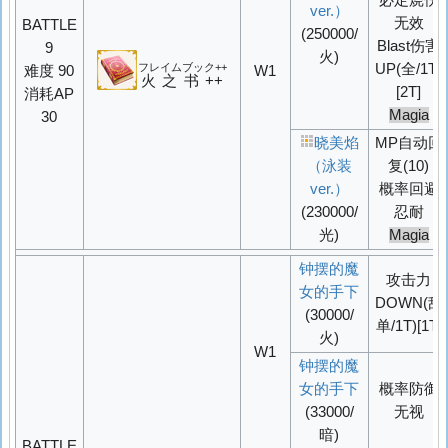
必定烧伤
ver.）
无效
BATTLE
(250000/
Blast伤害
9
火)
フレイムブック++
UP
(全/1T)
难度 90
W1
火之书++
[2T]
消耗AP
Magia
30
晓美焰
MP自动回
（泳装
复(10)
ver.）
概率
回避
(230000/
忍耐
光)
Magia
钟摆的魔
攻击力
女的手下
DOWN
(敌
(30000/
单/1T)[1T]
火)
W1
钟摆的魔
女的手下
概率
防御
(33000/
无视
暗)
BATTLE