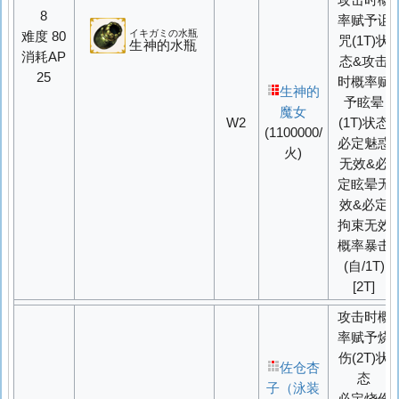
攻击时概
8
率赋予诅
イキガミの水瓶
难度 80
咒(1T)状
生神的水瓶
消耗AP
态
&
攻击
25
时概率赋
生神的
予眩晕
魔女
W2
(1T)状态
(1100000/
必定魅惑
火)
无效&必
定眩晕无
效&必定
拘束无效
概率
暴击
(自/1T)
[2T]
攻击时概
率赋予烧
伤(2T)状
佐仓杏
态
子（泳装