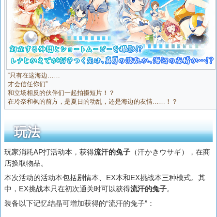
“只有在这海边……
才会信任你们”
和立场相反的伙伴们一起拍摄短片！？
在玲奈和枫的前方，是夏日的动乱，还是海边的友情……！？
玩法
玩家消耗AP打活动本，获得
流汗的兔子
（
汗かきウサギ
），在商
店换取物品。
本次活动的活动本包括剧情本、EX本和EX挑战本三种模式。其
中，EX挑战本只在初次通关时可以获得
流汗的兔子
。
装备以下记忆结晶可增加获得的“流汗的兔子”：