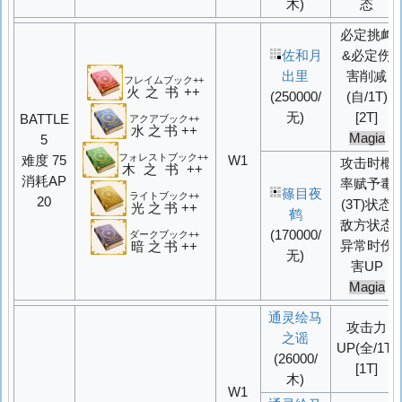
木)
态
必定挑衅
佐和月
&必定
伤
出里
害削减
フレイムブック++
火之书++
(250000/
(自/1T)
无)
[2T]
BATTLE
アクアブック++
水之书++
Magia
5
フォレストブック++
难度 75
W1
攻击时概
木之书++
消耗AP
率赋予毒
篠目夜
ライトブック++
20
(3T)状态
光之书++
鹤
敌方状态
(170000/
ダークブック++
异常时伤
暗之书++
无)
害UP
Magia
通灵绘马
攻击力
之谣
UP
(全/1T)
(26000/
[1T]
木)
W1