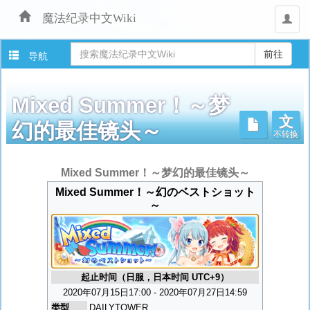
魔法纪录中文Wiki
用
户
导航
Mixed Summer！～梦
文
不转换
幻的最佳镜头～
跳
Mixed Summer！～梦幻的最佳镜头～
转
Mixed Summer！～幻のベストショット
至：
～
导
航
、
搜
索
起止时间（日服，日本时间 UTC+9）
2020年07月15日17:00 - 2020年07月27日14:59
类型
DAILYTOWER