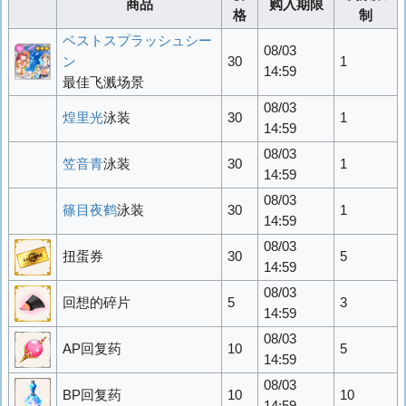
商品
购入期限
格
制
ベストスプラッシュシー
08/03
ン
30
1
14:59
最佳飞溅场景
08/03
煌里光
泳装
30
1
14:59
08/03
笠音青
泳装
30
1
14:59
08/03
篠目夜鹤
泳装
30
1
14:59
08/03
扭蛋券
30
5
14:59
08/03
回想的碎片
5
3
14:59
08/03
AP回复药
10
5
14:59
08/03
BP回复药
10
10