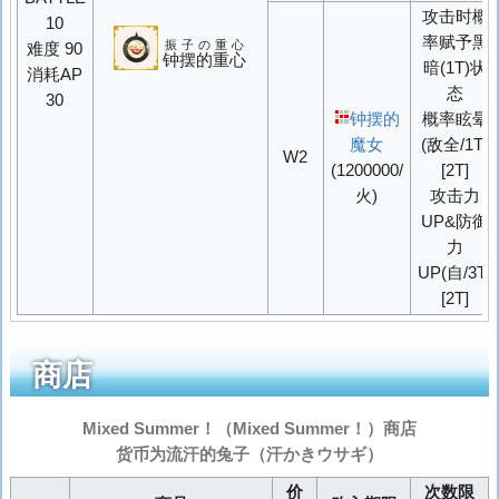
攻击时概
10
率赋予黑
振子の重心
难度 90
钟摆的重心
暗(1T)状
消耗AP
态
30
钟摆的
概率
眩晕
魔女
(敌全/1T)
W2
(1200000/
[2T]
火)
攻击力
UP
&
防御
力
UP
(自/3T)
[2T]
商店
Mixed Summer！（
Mixed Summer！
）商店
货币为流汗的兔子（
汗かきウサギ
）
价
次数限