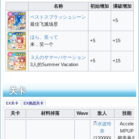
名称
初始增加
满破增加
ベストスプラッシュシーン
+5
最佳飞溅场景
ほら、笑って
+5
+15
来，笑一个
３人のサマーバケーション
+5
+15
3人的Summer Vacation
关卡
EX关卡
EX挑战关卡
关卡
材料掉落
Wave
敌人
技能
水波玲
Accele
奈
MPUP
(120000/
概率
暴击