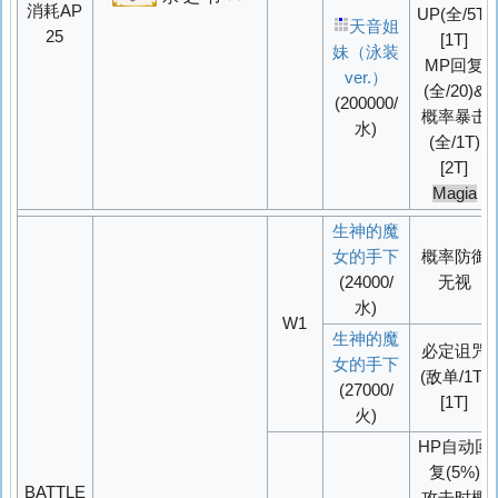
消耗AP
UP
(全/5T)
天音姐
25
[1T]
妹（泳装
MP回复
ver.）
(全/20)&
(200000/
概率
暴击
水)
(全/1T)
[2T]
Magia
生神的魔
女的手下
概率
防御
(24000/
无视
水)
W1
生神的魔
必定
诅咒
女的手下
(敌单/1T)
(27000/
[1T]
火)
HP自动回
复(5%)
BATTLE