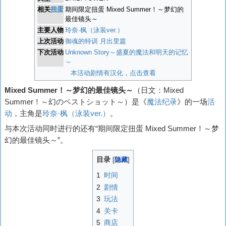
相关
扭蛋
期间限定扭蛋 Mixed Summer！～梦幻的
最佳镜头～
主要人物
玲奈·枫（泳装ver.）
上次活动
御魂的特训 月出里篇
下次活动
Unknown Story～盛夏的魔法和明天的记忆
～
本活动剧情有汉化，点击查看
Mixed Summer！～梦幻的最佳镜头～
（日文：
Mixed
Summer！～幻のベストショット～
）是《
魔法纪录
》的一场
活
动
，主角是
玲奈·枫（泳装ver.）
。
与本次活动同时进行的还有“期间限定扭蛋 Mixed Summer！～梦
幻的最佳镜头～”。
目录
1
时间
2
剧情
3
玩法
4
关卡
5
商店