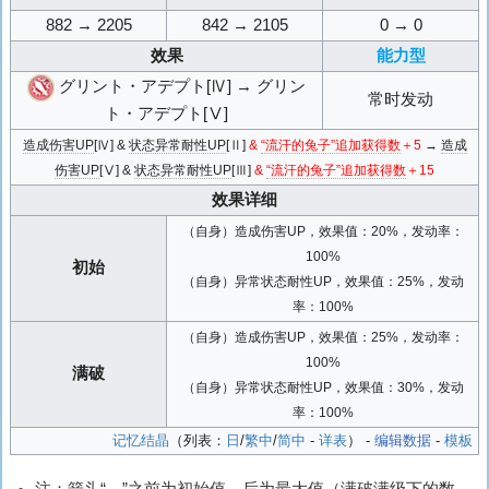
882 → 2205
842 → 2105
0 → 0
效果
能力型
グリント・アデプト[Ⅳ] → グリン
常时发动
ト・アデプト[Ⅴ]
造成伤害UP
[Ⅳ] &
状态异常耐性UP
[Ⅱ]
&
“流汗的兔子”追加获得数
＋5
→
造成
伤害UP
[Ⅴ] &
状态异常耐性UP
[Ⅲ]
&
“流汗的兔子”追加获得数
＋15
效果详细
（自身）造成伤害UP，效果值：20%，发动率：
100%
初始
（自身）异常状态耐性UP，效果值：25%，发动
率：100%
（自身）造成伤害UP，效果值：25%，发动率：
100%
满破
（自身）异常状态耐性UP，效果值：30%，发动
率：100%
记忆结晶
（列表：
日
/
繁中
/
简中
-
详表
） -
编辑数据
-
模板
注：箭头“→”之前为初始值，后为最大值（满破满级下的数