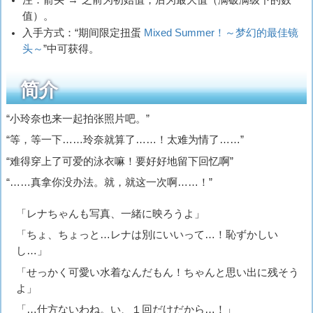
值）。
入手方式：“期间限定扭蛋
Mixed Summer！～梦幻的最佳镜
头～
”中可获得。
简介
“小玲奈也来一起拍张照片吧。”
“等，等一下……玲奈就算了……！太难为情了……”
“难得穿上了可爱的泳衣嘛！要好好地留下回忆啊”
“……真拿你没办法。就，就这一次啊……！”
「レナちゃんも写真、一緒に映ろうよ」
「ちょ、ちょっと…レナは別にいいって…！恥ずかしい
し…」
「せっかく可愛い水着なんだもん！ちゃんと思い出に残そう
よ」
「…仕方ないわね。い、１回だけだから…！」