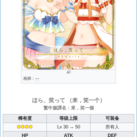
画师：
―
ほら、笑って
（来，笑一个）
繁中服譯名：來，笑一個
稀有度
等级上限
可装备
✸✸✸✸
Lv 30 → 50
所有人
HP
ATK
DEF