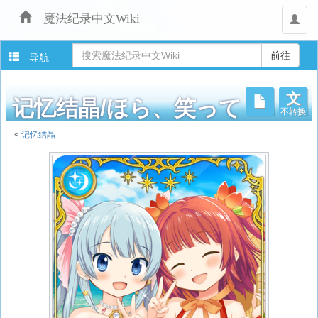
魔法纪录中文Wiki
用
户
导航
文
不转换
记忆结晶/ほら、笑って
<
记忆结晶
跳
转
至：
导
航
、
搜
索