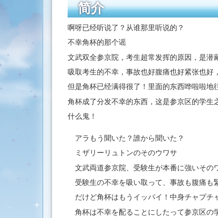
简介
索
啊呀已经听说了？从谁那里听说的？
不幸角杯的那个谣
文武双全参京院，考生超常发挥的原因，是潜
吸取考生的不幸，事故也好腹痛也好紧张也好
但是角杯已经满得很了！里面的东西哗啦啦地
角杯成了分发不幸的东西，这是参京区的学生
什么鬼！
アラもう聞いた？誰から聞いた？
ミザリーリュトンのそのウワサ
文武両道参京院、受験生が本番に強いその
受験生の不幸を吸い取って、事故も腹痛も
だけど角杯はもうイッパイ！中身チャプチ
角杯は不幸を配ることにしたって参京区の