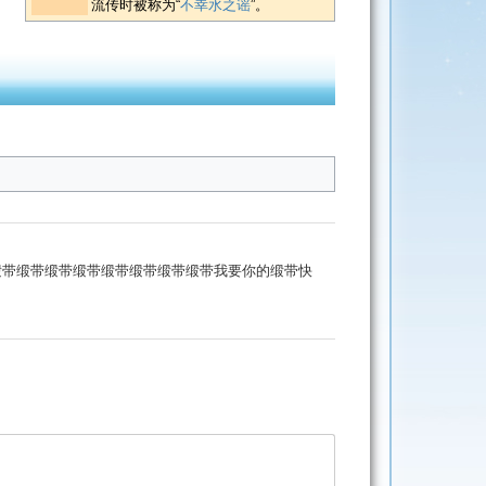
流传时被称为“
不幸水之谣
”。
缎带缎带缎带缎带缎带缎带缎带缎带我要你的缎带快