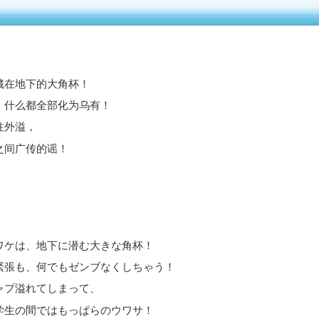
藏在地下的大角杯！
，什么都全部化为乌有！
往外溢，
之间广传的谣！
ワケは、地下に潜む大きな角杯！
緊張も、何でもゼンブなくしちゃう！
ャプ溢れてしまって、
学生の間ではもっぱらのウワサ！