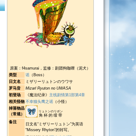
原案：f4samurai，监修：剧团狗咖喱（泥犬）
类型
谣
（Boss）
日文名
ミザリーリュトンのウワサ
罗马音
Mizarī Ryuton no UWASA
初登场
《魔法纪录》
主线剧情第1部第4章
相关怪物
不幸猫头鹰之谣
（小怪）
掉落物品
リュトンのリボン
（常规）
角杯的缎带
备注
日文名“
ミザリーリュトン
”为英语
“Missery Rhyton”的转写。