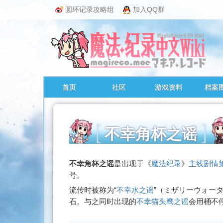
圆环记录攻略组
加入QQ群
首页
社区
游戏资料
档案
不幸角杯之谣
跳
不幸角杯之谣
是出现于《
魔法纪录
》
主线剧情
转
号。
至：
流传时被称为“
不幸水之谣
”（
ミザリーウォー
导
石。与之同时出现的
不幸猫头鹰之谣
会用桶不
航
、
搜