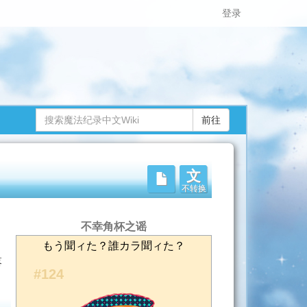
登录
文
不转换
不幸角杯之谣
もう聞ィた？誰カラ聞ィた？
落
#124