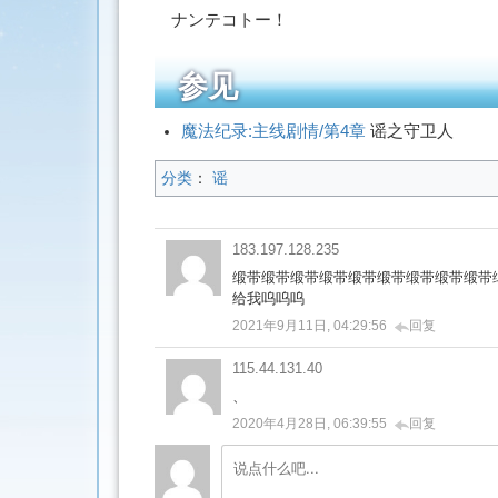
ナンテコトー！
参见
魔法纪录:主线剧情/第4章
谣之守卫人
分类
：
谣
183.197.128.235
缎带缎带缎带缎带缎带缎带缎带缎带缎带
给我呜呜呜
2021年9月11日, 04:29:56
回复
115.44.131.40
、
2020年4月28日, 06:39:55
回复