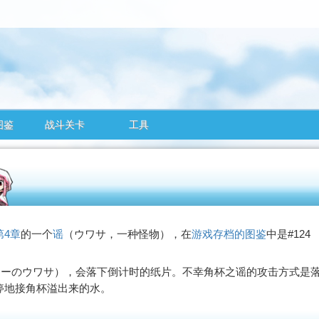
图鉴
战斗关卡
工具
第4章
的一个
谣
（
ウワサ
，一种怪物），在
游戏存档的图鉴
中是#124
ターのウワサ
），会落下倒计时的纸片。不幸角杯之谣的攻击方式是
停地接角杯溢出来的水。