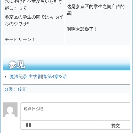
水に溶けた不幸が災いを引き
这是参京区的学生之间广传的
起こすって
谣!!
参京区の学生の間ではもっぱ
らのウワサ!!
啊啊太悲惨了！
モーヒサーン！
参见
魔法纪录:主线剧情/第4章/3话
分类
：
传言
提交