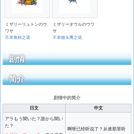
ミザリーリュトンのウ
ミザリーオウルのウワ
ワサ
サ
不幸角杯之谣
不幸猫头鹰之谣
剧情
简介
剧情中的简介
日文
中文
アラもう聞いた？誰から聞い
た？
啊呀已经听说了？从谁那里听