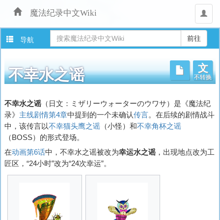
魔法纪录中文Wiki
用
户
导航
文
不转换
不幸水之谣
跳
不幸水之谣
（日文：
ミザリーウォーターのウワサ
）是《魔法纪
转
录》
主线剧情第4章
中提到的一个未确认
传言
。在后续的剧情战斗
至：
中，该传言以
不幸猫头鹰之谣
（小怪）和
不幸角杯之谣
导
（BOSS）的形式登场。
航
、
在
动画
第6话
中，不幸水之谣被改为
幸运水之谣
，出现地点改为工
搜
匠区，“24小时”改为“24次幸运”。
索