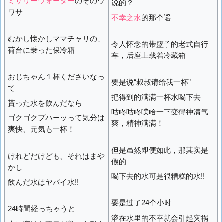
ミザリーウォーター
のそのウ
说的？
ワサ
不幸之水
的那个谣
むかし懐かしママチャリの、
令人怀念的带篮子的老式自行
荷台に乗った保冷箱
车，后座上载着冷藏箱
おじちゃん１杯くださいなっ
要是说“叔叔请给我一杯”
て
把得到的满满一杯水喝下去
貰った水を飲んだなら
咕咚咕咚噗哈一下变得神清气
ゴクゴクプハーッって気分は
爽，精神满满！
爽快、元気も一杯！
但是虽然即便如此，那其实是
けれどだけども、それはまや
假的
かし
喝下去的水可是很糟糕的水!!
飲んだ水はヤバイ水!!
要是过了24个小时
24時間経っちゃうと
溶在水里的不幸就会引起灾祸