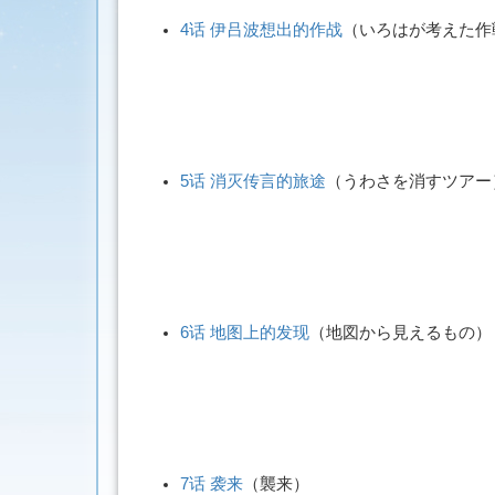
4话 伊吕波想出的作战
（
いろはが考えた作
5话 消灭传言的旅途
（
うわさを消すツアー
6话 地图上的发现
（
地図から見えるもの
）
7话 袭来
（
襲来
）