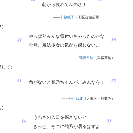
“
”
朝から疲れてんのさ！
——
十咎桃子
（工匠会館前駅）
察
）
やっぱりみんな気付いちゃったのかな
“
”
全然、魔法少女の気配を感じない…
——
环伊吕波
（車輌基地）
指して
）
“
”
急がないと鶴乃ちゃんが、みんなを！
——
环伊吕波
（大東区・町並み）
ち
）
うわさの入口を探さないと
“
”
きっと、そこに鶴乃が居るはずよ