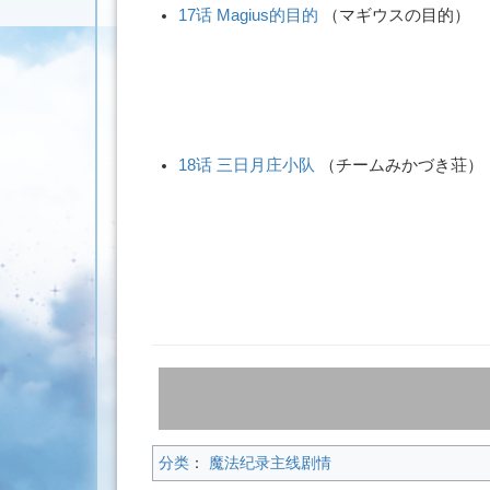
17话 Magius的目的
（
マギウスの目的
）
18话 三日月庄小队
（
チームみかづき荘
）
分类
：
魔法纪录主线剧情