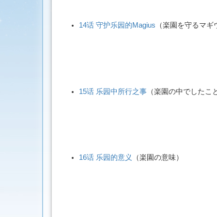
14话 守护乐园的Magius
（
楽園を守るマギ
15话 乐园中所行之事
（
楽園の中でしたこ
16话 乐园的意义
（
楽園の意味
）