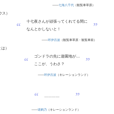
——
七海八千代
（観覧車草原）
ウス
）
十七夜さんが頑張ってくれてる間に
“
”
なんとかしないと！
——
环伊吕波
（観覧車草原・観覧車前）
とは
）
ゴンドラの先に遊園地が…
“
”
ここが、うわさ？
——
环伊吕波
（キレーションランド）
“
”
…………
——
谣鹤乃
（キレーションランド）