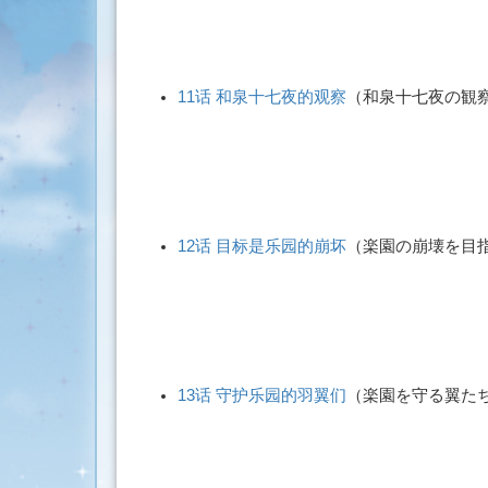
11话 和泉十七夜的观察
（
和泉十七夜の観
12话 目标是乐园的崩坏
（
楽園の崩壊を目
13话 守护乐园的羽翼们
（
楽園を守る翼た