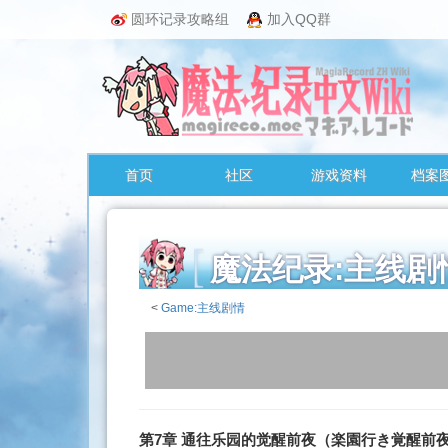
圆环记录攻略组
加入QQ群
首页
社区
游戏资料
档案
魔法纪录:主线
<
Game:主线剧情
跳
转
至：
导
航
第7章 通往乐园的觉醒前夜（
楽園行き覚醒前
、