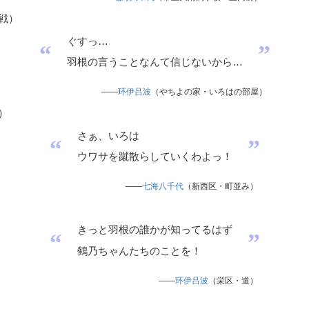
戦
）
ぐすっ…
“
”
羽根の言うことなんて信じないから…
——
环伊吕波
（やちよの家・いろはの部屋）
）
さぁ、いろは
“
”
ウワサを蹴散らしていくわよっ！
——
七海八千代
（新西区・町並み）
きっと羽根の誰かが知ってるはず
“
”
鶴乃ちゃんたちのことを！
——
环伊吕波
（栄区・道）