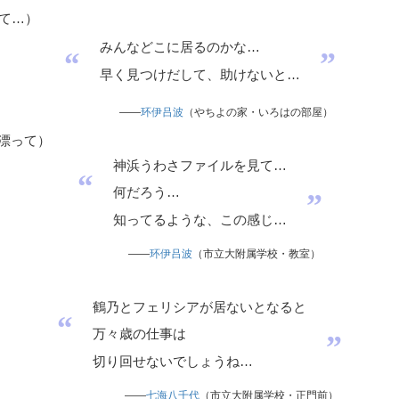
て…
）
みんなどこに居るのかな…
“
”
早く見つけだして、助けないと…
——
环伊吕波
（やちよの家・いろはの部屋）
漂って
）
神浜うわさファイルを見て…
“
何だろう…
”
知ってるような、この感じ…
——
环伊吕波
（市立大附属学校・教室）
鶴乃とフェリシアが居ないとなると
“
万々歳の仕事は
”
切り回せないでしょうね…
——
七海八千代
（市立大附属学校・正門前）