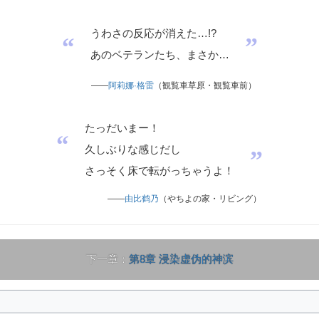
うわさの反応が消えた…!?
“
”
あのベテランたち、まさか…
——
阿莉娜·格雷
（観覧車草原・観覧車前）
たっだいまー！
“
久しぶりな感じだし
”
さっそく床で転がっちゃうよ！
——
由比鹤乃
（やちよの家・リビング）
下一章：
第8章 浸染虚伪的神滨