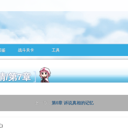
图鉴
战斗关卡
工具
剧情/第7章
上一章：
第6章 诉说真相的记忆
夜
）