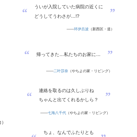
ういが入院していた病院の近くに
“
”
どうしてうわさが…!?
——
环伊吕波
（新西区・道）
“
”
帰ってきた…私たちのお家に…
——
二叶莎奈
（やちよの家・リビング）
連絡を取るのは久しぶりね
“
”
ちゃんと出てくれるかしら？
——
七海八千代
（やちよの家・リビング）
力
）
ちょ、なんでふたりとも