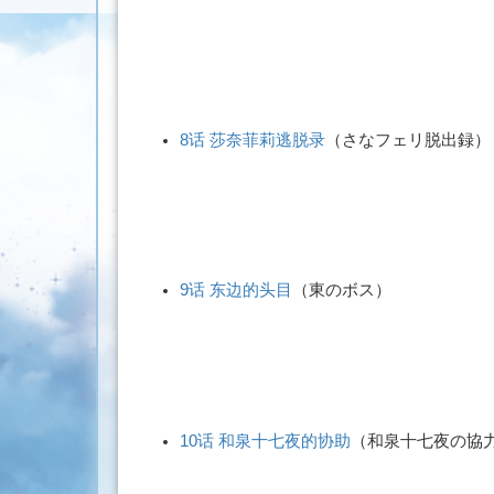
8话 莎奈菲莉逃脱录
（
さなフェリ脱出録
）
9话 东边的头目
（
東のボス
）
10话 和泉十七夜的协助
（
和泉十七夜の協