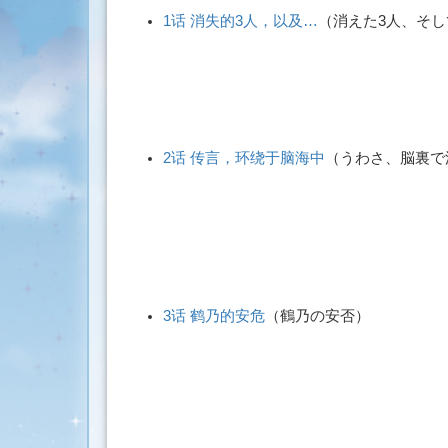
搜
1话 消失的3人，以及…
（
消えた3人、そし
索
2话 传言，环绕于脑海中
（
うわさ、脳裏で
3话 鹤乃的安危
（
鶴乃の安否
）