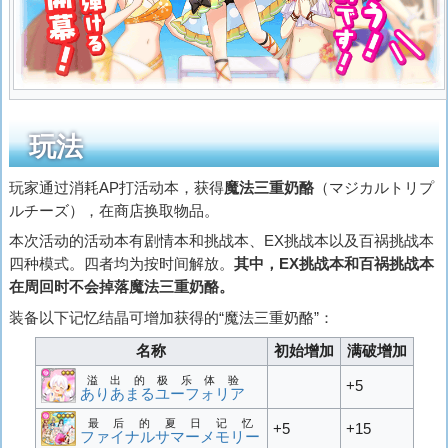
玩法
玩家通过消耗AP打活动本，获得
魔法三重奶酪
（
マジカルトリプ
ルチーズ
），在商店换取物品。
本次活动的活动本有剧情本和挑战本、EX挑战本以及百祸挑战本
四种模式。四者均为按时间解放。
其中，EX挑战本和百祸挑战本
在周回时不会掉落魔法三重奶酪。
装备以下记忆结晶可增加获得的“魔法三重奶酪”：
名称
初始增加
满破增加
溢出的极乐体验
+5
ありあまるユーフォリア
最后的夏日记忆
+5
+15
ファイナルサマーメモリー