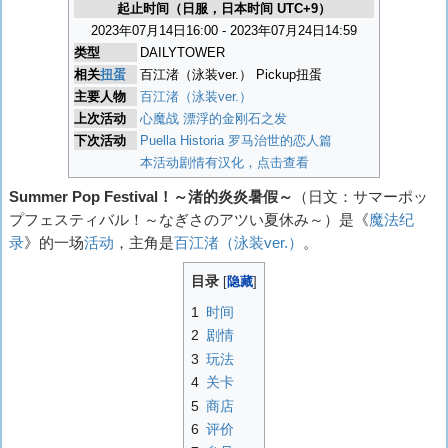
起止时间（日服，日本时间 UTC+9）
2023年07月14日16:00 - 2023年07月24日14:59
类型
DAILYTOWER
相关
扭蛋
百江渚（泳装ver.） Pickup扭蛋
主要人物
百江渚（泳装ver.）
上次活动
心魔战 漂浮的金刚石之发
下次活动
Puella Historia 罗马治世的恋人篇
本活动剧情有汉化，点击查看
Summer Pop Festival！～渚的炎炎暑假～
（日文：
サマーポッ
プフェスティバル！～なぎさのアツい夏休み～
）是《
魔法纪
录
》的一场
活动
，主角是
百江渚（泳装ver.）
。
目录
1
时间
2
剧情
3
玩法
4
关卡
5
商店
6
评价