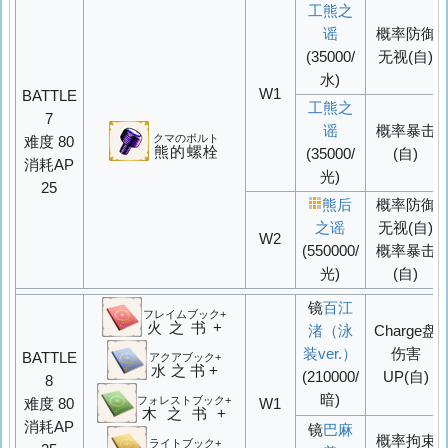
工熊之
谣
概率
防御
(35000/
无视(自)
水)
W1
BATTLE
工熊之
7
谣
概率
暴击
クマのボルト
难度 80
熊的螺栓
(35000/
(自)
消耗AP
光)
25
熊后
概率
防御
之谣
无视(自)
W2
(550000/
概率
暴击
光)
(自)
镜
百江
フレイムブック+
火之书+
渚（泳
Charge盘
装ver.）
伤害
BATTLE
アクアブック+
水之书+
(210000/
UP
(自)
8
暗)
フォレストブック+
难度 80
W1
木之书+
消耗AP
镜
巴麻
概率
拘束
ライトブック+