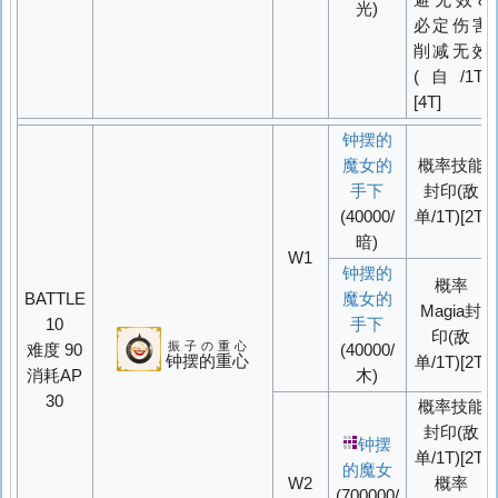
光)
必定伤害
削减无效
(自/1T)
[4T]
钟摆的
魔女的
概率
技能
手下
封印(敌
(40000/
单/1T)[2T]
暗)
W1
钟摆的
概率
BATTLE
魔女的
Magia封
10
手下
印(敌
振子の重心
难度 90
(40000/
钟摆的重心
单/1T)[2T]
消耗AP
木)
30
概率
技能
封印(敌
钟摆
单/1T)[2T]
的魔女
W2
概率
(700000/