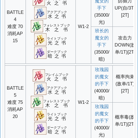
魔女的
防御力
火之书
手下
UP
(自/3T)
BATTLE
アクアブック
(35000/
[2T]
水之书
4
光)
フォレストブック
难度 70
W1-2
木之书
班长的
消耗AP
魔女的
攻击力
ライトブック
15
光之书
手下
DOWN
(敌
(35000/
单/1T)[2T]
ダークブック
暗之书
暗)
玫瑰园
フレイムブック
的魔女
概率
拘束
火之书
的手下
(敌单/1T)
BATTLE
アクアブック
(40000/
[2T]
水之书
5
暗)
フォレストブック
难度 75
W1-2
木之书
玫瑰园
消耗AP
的魔女
ライトブック
20
概率
毒
(敌
光之书
的手下
单/1T)[2T]
(40000/
ダークブック
暗之书
光)