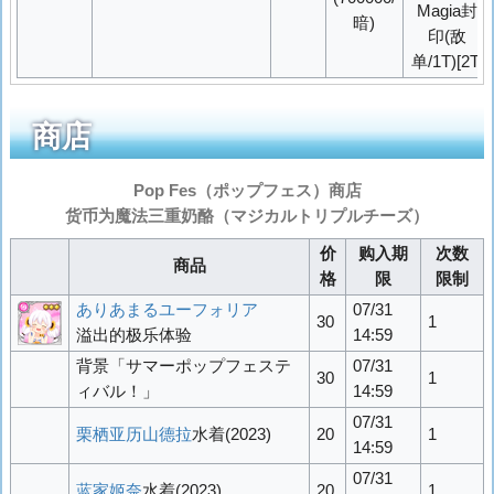
Magia封
暗)
印(敌
单/1T)[2T]
商店
Pop Fes（
ポップフェス
）商店
货币为魔法三重奶酪（
マジカルトリプルチーズ
）
价
购入期
次数
商品
格
限
限制
ありあまるユーフォリア
07/31
30
1
溢出的极乐体验
14:59
背景「サマーポップフェステ
07/31
30
1
ィバル！」
14:59
07/31
栗栖亚历山德拉
水着(2023)
20
1
14:59
07/31
蓝家姬奈
水着(2023)
20
1