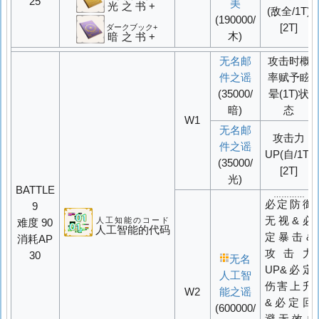
25
美
光之书+
(敌全/1T)
(190000/
[2T]
ダークブック+
木)
暗之书+
无名邮
攻击时概
件之谣
率赋予眩
(35000/
晕(1T)状
暗)
态
W1
无名邮
攻击力
件之谣
UP
(自/1T)
(35000/
[2T]
光)
BATTLE
…………
必定防御
9
无视&必
人工知能のコード
难度 90
人工智能的代码
定
暴击
&
消耗AP
攻击力
30
无名
UP
&必定
人工智
伤害上升
W2
能之谣
&必定回
(600000/
避无效&