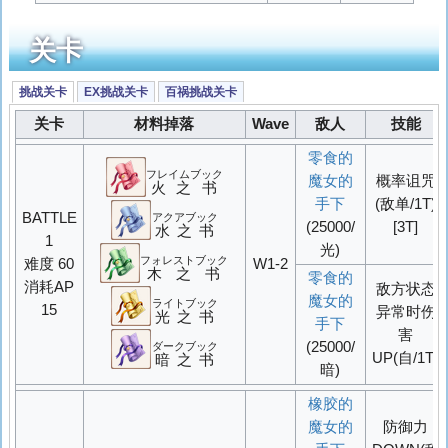
关卡
挑战关卡
EX挑战关卡
百祸挑战关卡
关卡
材料掉落
Wave
敌人
技能
零食的
フレイムブック
魔女的
概率
诅咒
火之书
手下
(敌单/1T)
BATTLE
アクアブック
(25000/
[3T]
水之书
1
光)
フォレストブック
难度 60
W1-2
木之书
零食的
消耗AP
敌方状态
魔女的
ライトブック
15
异常时伤
光之书
手下
害
(25000/
ダークブック
UP
(自/1T)
暗之书
暗)
橡胶的
魔女的
防御力