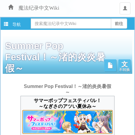
魔法纪录中文Wiki
用
户
导航
Summer Pop
Festival！～渚的炎炎暑
文
不转换
假～
跳
Summer Pop Festival！～渚的炎炎暑假
转
～
至：
サマーポップフェスティバル！
导
～なぎさのアツい夏休み～
航
、
搜
索