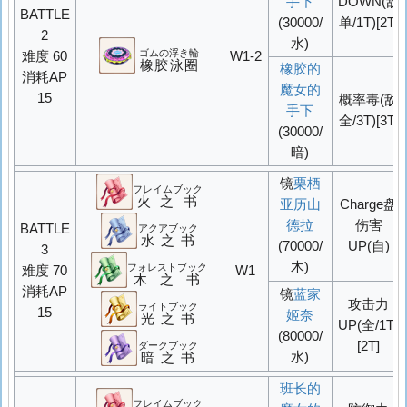
手下
DOWN
(敌
BATTLE
(30000/
单/1T)[2T]
2
水)
ゴムの浮き輪
难度 60
W1-2
橡胶泳圈
橡胶的
消耗AP
魔女的
15
概率
毒
(敌
手下
全/3T)[3T]
(30000/
暗)
镜
栗栖
フレイムブック
火之书
亚历山
Charge盘
德拉
伤害
BATTLE
アクアブック
水之书
(70000/
UP
(自)
3
木)
フォレストブック
难度 70
W1
木之书
消耗AP
镜
蓝家
攻击力
ライトブック
15
姬奈
光之书
UP
(全/1T)
(80000/
[2T]
ダークブック
水)
暗之书
班长的
フレイムブック