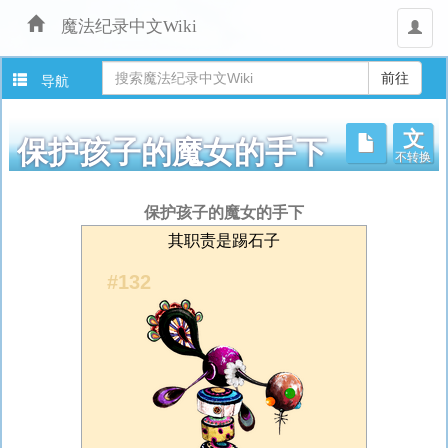
魔法纪录中文Wiki
用
户
导航
文
不转换
保护孩子的魔女的手下
跳
保护孩子的魔女的手下
转
其职责是踢石子
至：
导
#132
航
、
搜
索