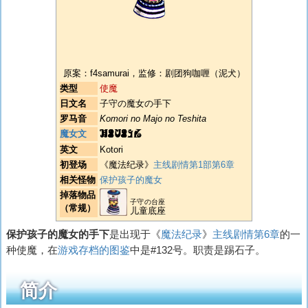
原案：f4samurai，监修：剧团狗咖喱（泥犬）
类型
使魔
日文名
子守の魔女の手下
罗马音
Komori no Majo no Teshita
KOTORI
魔女文
英文
Kotori
初登场
《魔法纪录》
主线剧情第1部第6章
相关怪物
保护孩子的魔女
掉落物品
子守の台座
（常规）
儿童底座
保护孩子的魔女的手下
是出现于《
魔法纪录
》
主线剧情第6章
的一
种使魔，在
游戏存档的图鉴
中是#132号。职责是踢石子。
简介