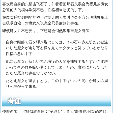
喜欢用自身的头部击飞石子，并看着把那石头误会为婴儿的魔女
急速前去的模样嗤笑不已，性格相当恶劣的手下。
在魔女捕捉到别的能够当作婴儿的人类时也会不容分说地聚集上
去吸尽血液，对魔女来说完全只是麻烦的存在。
即使魔女并不想要，手下还是会悄然聚集至魔女身旁。
自身の頭部で石を弾き飛ばしては、その石を赤ん坊だと勘違
いした魔女が走り寄る様を見てケタケタと笑っているかなり
性格の悪い手下。
他にも魔女が新しい赤ん坊役の人間を捕獲するとすかさず群
がってその血を吸い尽くしてしまうため、魔女にとってはた
だただ厄介な存在でしかない。
たとえ魔女が望まずとも、この手下はいつの間にか魔女の周
りへ群がって来る。
考证
使魔名“Kotori”疑似取自日文“
子取り
”，意为“老鹰捉小鸡”的游戏。