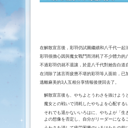
搜
索
在解散宣言後，彩羽仍試圖繼續和八千代一起
彩羽很擔心因與魔女戰鬥而消耗了不少體力的
不過彩羽仍就不退讓，於是八千代對她告白道
在消除了謠言而疲憊不堪的彩羽等人面前，已加
逃離麻美的3人互相分享情報後便回去了。
解散宣言後も、やちよとうわさを抜けよう
魔女との戦いで消耗したやちよを心配する
それでも退かないいろはに、やちよが「生
よの想像を否定し、自分がリーダーになる
うわさを消して疲労困憊のいろはたちの前