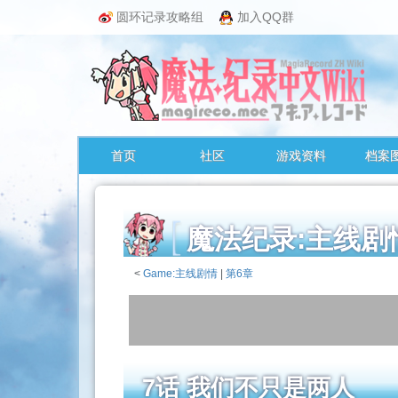
圆环记录攻略组
加入QQ群
首页
社区
游戏资料
档案
魔法纪录:主线
<
Game:主线剧情
‎ |
第6章
跳
转
至：
导
航
7话 我们不只是两人
、