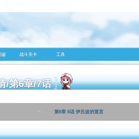
图鉴
战斗关卡
工具
剧情/第6章/7话
上一话：
第6章 6话 伊吕波的宣言