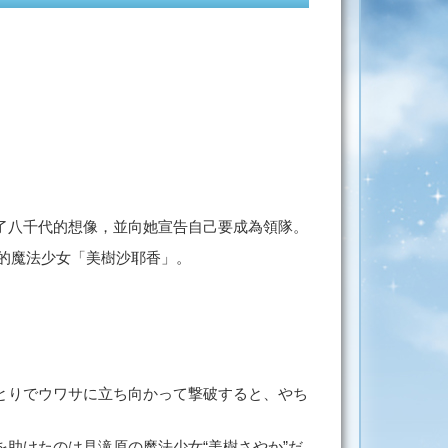
了八千代的想像，並向她宣告自己要成為領隊。
原的魔法少女「美樹沙耶香」。
とりでウワサに立ち向かって撃破すると、やち
助けたのは見滝原の魔法少女“美樹さやか”だ