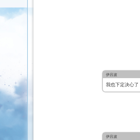
伊吕波
我也下定决心了
伊吕波