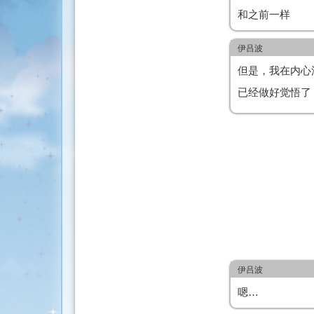
和之前一样
伊吕波
但是，我在内心
已经做好觉悟了
伊吕波
嗯…