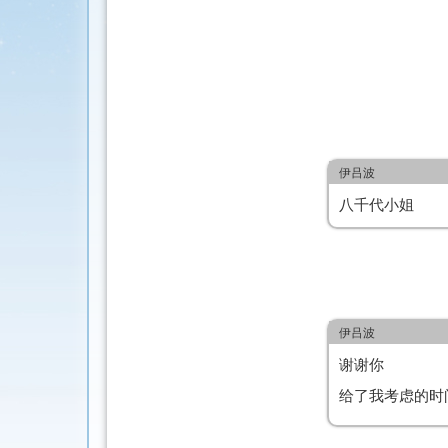
伊吕波
八千代小姐
伊吕波
谢谢你
给了我考虑的时