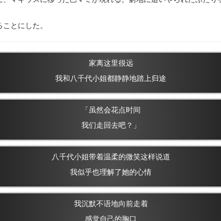
ることにした。
家离这里很远
我和八千代小姐都静静地踏上归途
「虽然会花点时间
我们走回去吧？」
八千代小姐带着温柔的微笑这样说道
我似乎也理解了她的心情
我沉默不语地向前走着
感觉自己的胸口