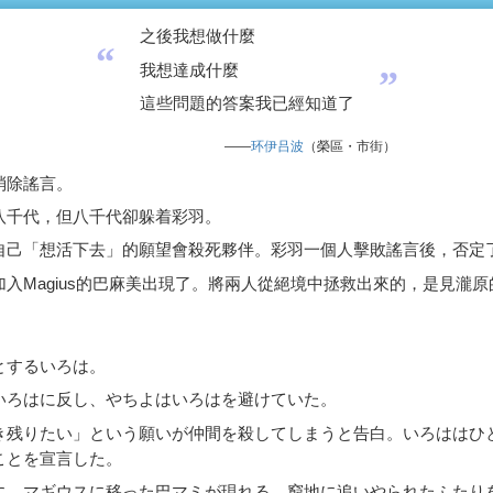
之後我想做什麼
“
我想達成什麼
”
這些問題的答案我已經知道了
——
环伊吕波
（榮區・市街）
消除謠言。
八千代，但八千代卻躲着彩羽。
自己「想活下去」的願望會殺死夥伴。彩羽一個人擊敗謠言後，否定
入Magius的巴麻美出現了。將兩人從絕境中拯救出來的，是見瀧
とするいろは。
いろはに反し、やちよはいろはを避けていた。
き残りたい」という願いが仲間を殺してしまうと告白。いろははひ
ことを宣言した。
に、マギウスに移った巴マミが現れる。窮地に追いやられたふたりを