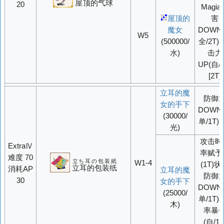
屋顶的气球
20
Magia
屋顶的
害
魔女
DOWN
W5
(500000/
全/2T)
水)
击力
UP(自/2
[2T]
立耳的魔
防御
女的手下
DOWN
(30000/
单/1T)[1
光)
攻击时
ExtraⅣ
率赋予
难度 70
立ち耳の包装紙
W1-4
(1T)
立耳的包装纸
消耗AP
立耳的魔
防御
30
女的手下
DOWN
(25000/
单/1T)&
木)
率
暴
(自/1T