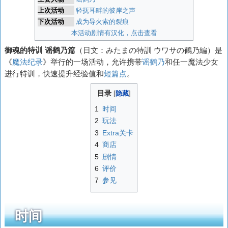
上次活动
轻抚耳畔的彼岸之声
下次活动
成为导火索的裂痕
本活动剧情有汉化，点击查看
御魂的特训 谣鹤乃篇
（日文：
みたまの特訓 ウワサの鶴乃編
）是
《
魔法纪录
》举行的一场活动，允许携带
谣鹤乃
和任一魔法少女
进行特训，快速提升经验值和
短篇点
。
目录
1
时间
2
玩法
3
Extra关卡
4
商店
5
剧情
6
评价
7
参见
时间