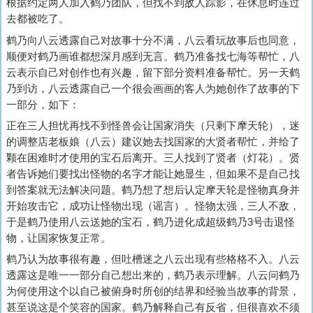
根据约定两人加入鹤乃团队，但找不到敌人踪影，在休息时连过
去都被吃了。
鹤乃向八云透露自己对故事十分不满，八云看玩故事后也同意，
顺便对鹤乃画谁都想深月感到无言。鹤乃准备找七海等帮忙，八
云表示自己对创作也有兴趣，留下部分资料准备帮忙。另一天鹤
乃到访，八云透露自己一个很会画画的客人为她创作了故事的下
一部分，如下：
正在三人担忧再找不到怪兽会让国家消失（只剩下摩天轮），迷
的调整店老板娘（八云）建议她去找国家的大贤者帮忙，并给了
颗在困难时才使用的宝石后离开。三人找到了贤者（灯花）。贤
者告诉她们要找出怪物的名字才能让她显生，但如果不是自己找
到答案就无法解决问题。鹤乃想了想后认定摩天轮是怪物真身并
开始攻击它，成功让怪物出现（谣言）。怪物太强，三人不敌，
于是鹤乃使用八云送她的宝石，鹤乃进化成超级鹤乃3号击退怪
物，让国家恢复正常。
鹤乃认为故事很有趣，但吐槽迷之八云出现有些格格不入。八云
透露这是唯一一部分自己想出来的，鹤乃表示理解。八云问鹤乃
为何使用这个以自己被俯身时所创的结界和经验当故事的背景，
甚至说这是个笑容的国家。鹤乃解释自己有反省，但很喜欢不须