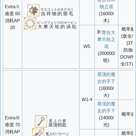
ExtraⅡ
物之谣
マスコットのタテガミ
难度 60
吉祥物的鬃毛
(16000/
消耗AP
木)
ビッグフェリスのタービン
大摩天轮的涡轮
20
概率
魅
螯合大
(敌全/1
摩天轮之
[3T]
W5
谣
防御
(200000/
DOWN
暗)
全/1T)[2
屋顶的魔
女的手下
(16000/
火)
W1-4
屋顶的魔
女的手下
概率
追
ExtraⅢ
(14000/
屋上の鍵
难度 70
屋顶钥匙
光)
消耗AP
概率
回
屋上のバルーン