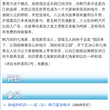
要努力这个概念。虽然现在这乐园已经消失，但鹤乃表示这是自
己的选择，并想让现实世界也成为一个大家都有笑容的地方，并
感谢八云的帮助，并想送谢礼。八云表示故事很有趣所以不用，
并透露自己本来就想参与。看见鹤乃充满歉意，八云告诉鹤乃可
以加入广告，在故事结束加入迷之调整店老板为鸣谢，还有现在
有免费的体验服务。
鹤乃回到七海家，发现家里没人，望着五人的杯子说道 “我回来
了，让我能够最安心的地方，我的笑容之国”，并下定决心和七海
家众人合力让大家都能脸上带有笑容，让自己能挺起胸膛告诉已
经不能再见面，但仍爱着七海家的美露七海家和以往一样和谐。
（译自乡村居民1号，有删改）
评价
参见
御魂的特训——谣（比）鹤乃篇攻略
（bilibili专栏）