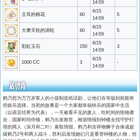
14:59
6/15
立耳的棉花
60
5
14:59
6/15
大摩天轮的涡轮
60
5
14:59
6/15
彩虹玉石
150
3
14:59
6/15
1000 CC
3
-
14:59
剧情
鹤乃想为万万岁客人的小孩制造纸话剧，让他们在等饭到前能有
些娱乐选择。当初的故事是一个大家都幸福快乐的国家中生活
（以谣言结界为代表），一天被看不见的敌人，吃时间的怪物袭
击，国家时间停顿，鹤乃出发救世，根据情报到钟楼去找守护灯
塔的两人（深月和二叶）索取情报。鹤乃和吉祥物狮子合体成超
级鹤乃2号和两人战斗，胜利后发现她们只是看管钟楼的人物，但