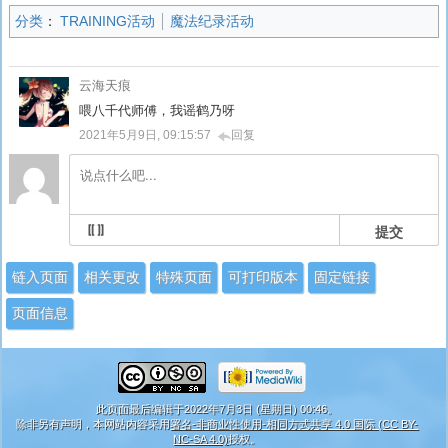
分类
：
TRAINING活动
魔法纪录活动
云海天痕
喂八千代师傅，我谣鹤乃呀
2021年5月9日, 09:15:57
回复
提交
链入页面
相关更改
特殊页面
可打印版本
固定链接
页面信息
此页面最后编辑于2022年7月3日 (星期日) 00:46。
除非另有声明，本网站内容采用
署名-非商业性使用-相同方式共享 4.0 国际 (CC BY-
NC-SA 4.0)
授权。