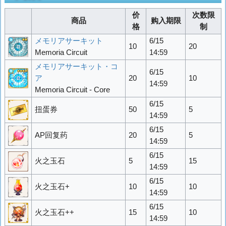
价
次数限
商品
购入期限
格
制
メモリアサーキット
6/15
10
20
Memoria Circuit
14:59
メモリアサーキット・コ
6/15
ア
20
10
14:59
Memoria Circuit - Core
6/15
扭蛋券
50
5
14:59
6/15
AP回复药
20
5
14:59
6/15
火之玉石
5
15
14:59
6/15
火之玉石+
10
10
14:59
6/15
火之玉石++
15
10
14:59