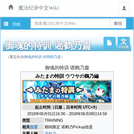
魔法纪录中文Wiki
用
户
导航
文
不转换
御魂的特训 谣鹤乃篇
（重定向自
御魂的特训 传闻鹤乃篇
）
跳
御魂的特训 谣鹤乃篇
转
みたまの特訓 ウワサの鶴乃編
至：
导
航
、
搜
起止时间（日服，日本时间 UTC+9）
索
2018年06月01日16:00 - 2018年06月08日14:59
类型
TRAINING
相关
扭蛋
期间限定 谣鹤乃Pickup扭蛋
主要人物
谣鹤乃