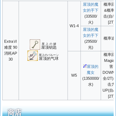
屋顶的魔
概率
回
女的手下
&
概率
(33500/
击(自/1
火)
[2T]
W1-4
屋顶的魔
女的手下
概率
追
ExtraⅥ
(29500/
屋上の鍵
难度 90
屋顶钥匙
光)
消耗AP
概率
回
屋上のバルーン
屋顶的气球
30
Magia
屋顶的
害
魔女
DOWN
W5
(1350000/
全/2T)
水)
击力
UP(自/2
[2T]
商店