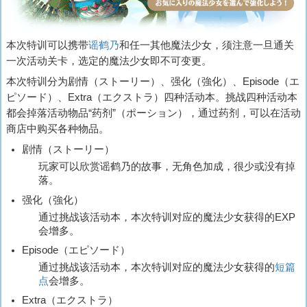
本次特训可以携带
谣鹤乃
和任一其他魔法少女，须注意一旦通关
一次活动关卡，选定的魔法少女即不可变更。
本次特训分为剧情（
ストーリー
）、强化（
強化
）、Episode（
エ
ピソード
）、Extra（
エクストラ
）四种活动本。挑战四种活动本
都会掉落活动物品“药剂”（ポーション），通过药剂，可以在活动
商店中购买各种物品。
剧情（
ストーリー
）
玩家可以欣赏谣鹤乃的故事，无角色加成，很少或没有掉
落。
强化（
強化
）
通过挑战该活动本，本次特训对应的魔法少女获得的EXP
会增多。
Episode（
エピソード
）
通过挑战该活动本，本次特训对应的魔法少女获得的
短篇
点
会增多。
Extra（
エクストラ
）