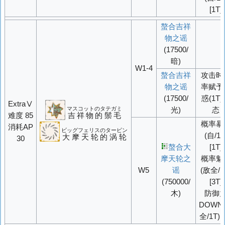
[1T]
螯合吉祥
物之谣
(17500/
暗)
W1-4
螯合吉祥
攻击时
物之谣
率赋予
(17500/
惑(1T
ExtraⅤ
マスコットのタテガミ
光)
态
难度 85
吉祥物的鬃毛
概率
暴
消耗AP
ビッグフェリスのタービン
(自/1T
大摩天轮的涡轮
30
螯合大
[1T]
摩天轮之
概率
魅
W5
谣
(敌全/1
(750000/
[3T]
木)
防御
DOWN
全/1T)[2