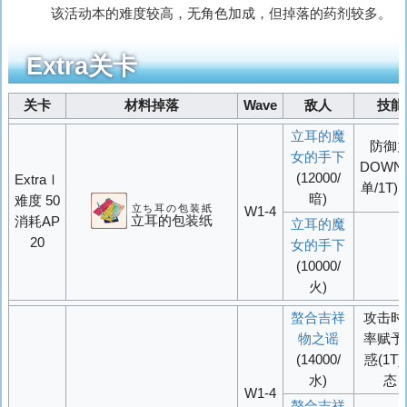
该活动本的难度较高，无角色加成，但掉落的药剂较多。
Extra关卡
关卡
材料掉落
Wave
敌人
技能
立耳的魔
防御
女的手下
DOWN
(12000/
ExtraⅠ
单/1T)[1
暗)
难度 50
立ち耳の包装紙
W1-4
立耳的包装纸
消耗AP
立耳的魔
20
女的手下
(10000/
火)
螯合吉祥
攻击时
物之谣
率赋予
(14000/
惑(1T
水)
态
W1-4
螯合吉祥