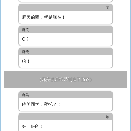
圆
麻美前辈，就是现在！
麻美
OK!
麻美
哈！
（麻美使用缎带制造了道路）
麻美
晓美同学，拜托了！
焰
好、好的！