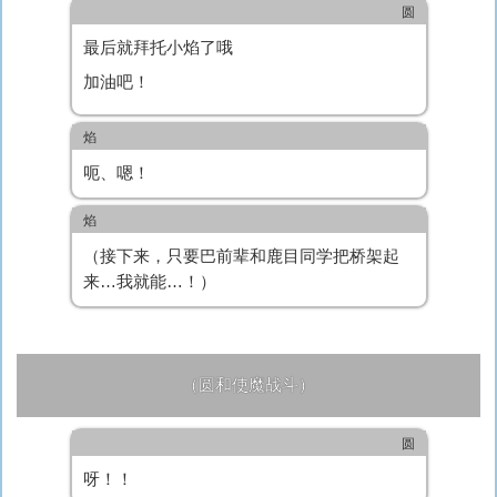
圆
最后就拜托小焰了哦
加油吧！
焰
呃、嗯！
焰
（接下来，只要巴前辈和鹿目同学把桥架起
来…我就能…！）
（圆和使魔战斗）
圆
呀！！