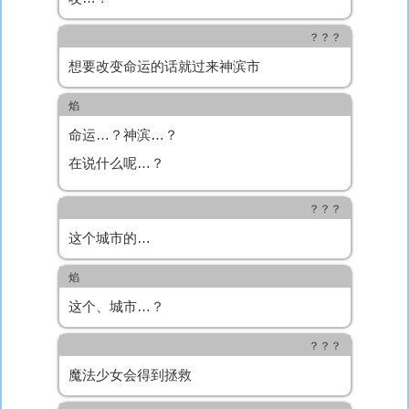
？？？
想要改变命运的话就过来神滨市
焰
命运…？神滨…？
在说什么呢…？
？？？
这个城市的…
焰
这个、城市…？
？？？
魔法少女会得到拯救