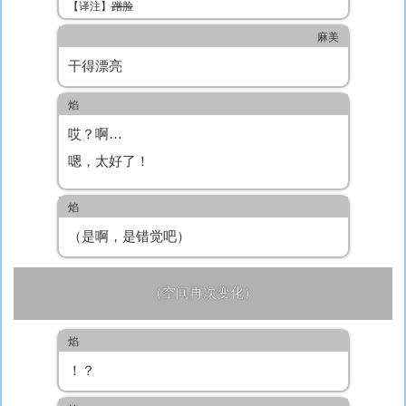
【译注】
蹭脸
麻美
干得漂亮
焰
哎？啊…
嗯，太好了！
焰
（是啊，是错觉吧）
（空间再次变化）
焰
！？