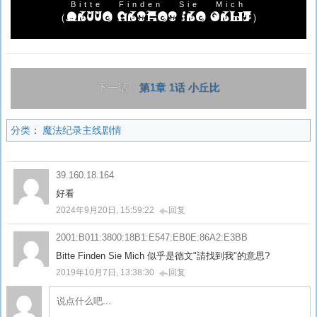
Bitte Finden Sie Mich
BITTE FINDEN SIE MICH
（
）
下一话：
第1章 1话 小丘比
分类
：
魔法纪录主线剧情
39.160.18.164
好看
2024年9月20日, 15:59:22
回复
2001:B011:3800:18B1:E547:EB0E:86A2:E3BB
Bitte Finden Sie Mich 似乎是德文"請找到我"的意思?
2019年10月7日, 13:38:30
回复