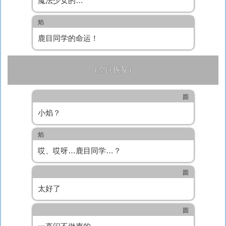
魔法少女的…
焰
鹿目同学的命运！
（空间恢复）
圆
小焰？
焰
哎、哎呀…鹿目同学…？
圆
太好了
圆