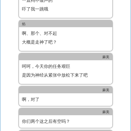
一直闷不做声的
吓了我一跳哦
焰
啊、那个、对不起
大概是走神了吧？
麻美
呵呵，今天你的任务艰巨
是因为神经从紧张中放松下来了吧
麻美
啊，对了
麻美
你们两个这之后有空吗？