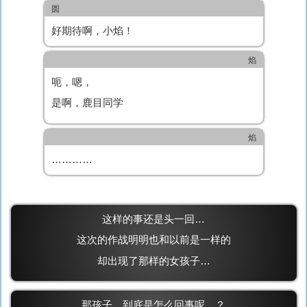
圆
好期待啊，小焰！
焰
呃，嗯，
是啊，鹿目同学
焰
…………
这样的事还是头一回…
这次的作战明明也和以前是一样的
却出现了那样的女孩子…
那孩子，到底是怎么回事呢…？