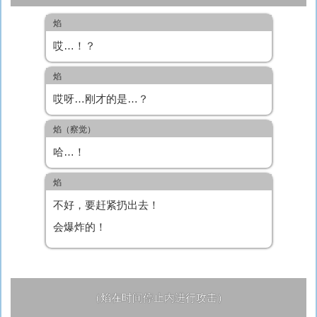
焰
哎…！？
焰
哎呀…刚才的是…？
焰（察觉）
哈…！
焰
不好，要赶紧扔出去！
会爆炸的！
（焰在时间停止内进行攻击）