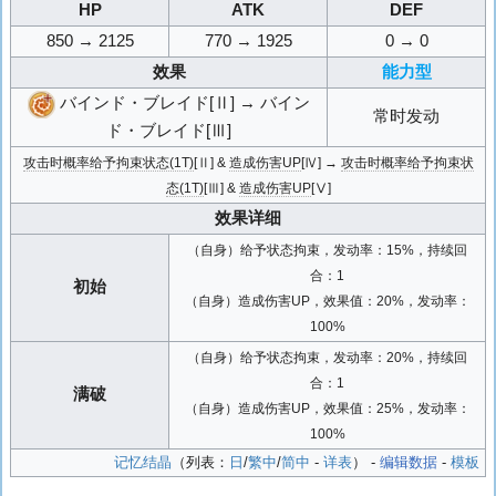
HP
ATK
DEF
850 → 2125
770 → 1925
0 → 0
效果
能力型
バインド・ブレイド[Ⅱ] → バイン
常时发动
ド・ブレイド[Ⅲ]
攻击时概率给予拘束状态(1T)
[Ⅱ] &
造成伤害UP
[Ⅳ] →
攻击时概率给予拘束状
态(1T)
[Ⅲ] &
造成伤害UP
[Ⅴ]
效果详细
（自身）给予状态拘束，发动率：15%，持续回
合：1
初始
（自身）造成伤害UP，效果值：20%，发动率：
100%
（自身）给予状态拘束，发动率：20%，持续回
合：1
满破
（自身）造成伤害UP，效果值：25%，发动率：
100%
记忆结晶
（列表：
日
/
繁中
/
简中
-
详表
） -
编辑数据
-
模板