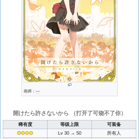
画师：
―
開けたら許さないから
（打开了可饶不了你）
稀有度
等级上限
可装备
✸✸✸✸
Lv 30 → 50
所有人