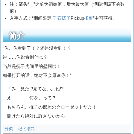
注：箭头“→”之前为初始值，后为最大值（满破满级下的数
值）。
入手方式：“期间限定
千石抚子
Pickup
扭蛋
”中可获得。
简介
“你、你看到了！？还是没看到！？
诶……你说看到什么？
当然是抚子房间里的壁橱啦！
如果打开的话，绝对不会原谅你！”
「み、見た!?見てないよね!?
え…………何を、って？
もちろん、撫子の部屋のクローゼットだよ！
開けたら絶対に許さないから」
分类
：
记忆结晶