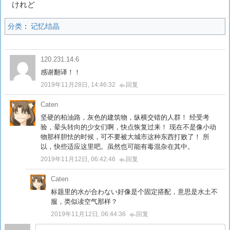
けれど
分类
：
记忆结晶
120.231.14.6
感谢翻译！！
2019年11月28日, 14:46:32
回复
Caten
坚硬的柏油路，灰色的建筑物，纵横交错的人群！ 经受考
验，晕头转向的少女们啊，快点恢复过来！ 现在不是像小动
物那样胆怯的时候，可不要被大城市这种东西打败了！ 所
以，快些适应这里吧。虽然也可能有毒混杂在其中。
2019年11月12日, 06:42:46
回复
Caten
标题里的水が合わない好像是个固定搭配，意思是水土不
服，类似读空气那样？
2019年11月12日, 06:44:36
回复