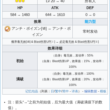
✸✸✸
Lv 20 → 40
所有人
HP
ATK
DEF
584 → 1460
644 → 1610
0 → 0
效果
能力型
アンチ・ポイズン[Ⅶ] → アンチ・ポ
常时发动
イズン
概率毒无效
[Ⅶ] &
Blast伤害UP
[Ⅰ] →
必定毒无效
&
Blast伤害UP
[Ⅱ]
效果详细
（自身）毒无效，发动率：55%
初始
（自身）Blast伤害UP，效果值：15%，发动率：
100%
（自身）毒无效，发动率：100%
满破
（自身）Blast伤害UP，效果值：20%，发动率：
100%
记忆结晶
（列表：
日
/
繁中
/
简中
-
详表
） -
编辑数据
-
模板
注：箭头“→”之前为初始值，后为最大值（满破满级下的数
值）。