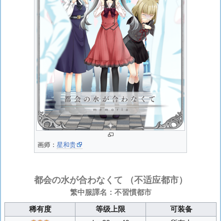
画师：
星和贵
都会の水が合わなくて
（不适应都市）
繁中服譯名：不習慣都市
稀有度
等级上限
可装备