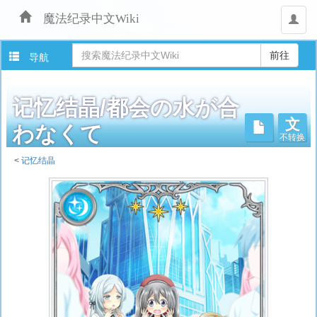
魔法纪录中文Wiki
用
户
导航
记忆结晶/都会の水が合
文
不转换
わなくて
<
记忆结晶
跳
转
至：
导
航
、
搜
索