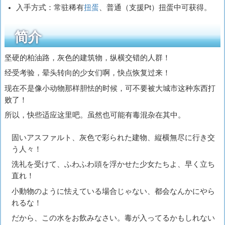
入手方式：常驻稀有
扭蛋
、普通（支援Pt）扭蛋中可获得。
简介
坚硬的柏油路，灰色的建筑物，纵横交错的人群！
经受考验，晕头转向的少女们啊，快点恢复过来！
现在不是像小动物那样胆怯的时候，可不要被大城市这种东西打
败了！
所以，快些适应这里吧。虽然也可能有毒混杂在其中。
固いアスファルト、灰色で彩られた建物、縦横無尽に行き交
う人々！
洗礼を受けて、ふわふわ頭を浮かせた少女たちよ、早く立ち
直れ！
小動物のように怯えている場合じゃない、都会なんかにやら
れるな！
だから、この水をお飲みなさい。毒が入ってるかもしれない