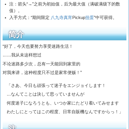
注：箭头“→”之前为初始值，后为最大值（满破满级下的数
值）。
入手方式：“期间限定
八九寺真宵
Pickup
扭蛋
”中可获得。
简介
“好了，今天也要努力享受迷路生活！
……我从未这样想过
不论迷路多少次，总有一天能回到家里的
对我来讲，这种程度只不过是家常便贩！”
「さあ、今日も頑張って迷子をエンジョイします！
…なんてことは決して思っていませんが
何度迷子になろうとも、いつか家にたどり着いてみせます
わたしにとってはこの程度、日常自販機なんですからっ！」
注