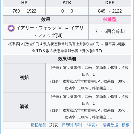
HP
ATK
DEF
769 → 1922
0 → 0
849 → 2122
效果
技能型
イアリー・フォッグ[Ⅴ] → イアリ
7 → 6回合冷却
ー・フォッグ[Ⅶ]
概率雾
[Ⅴ](敌全/1T) &
敌方状态异常时伤害上升
[Ⅳ](自/1T) →
概率雾
[Ⅶ](敌
全/1T) &
敌方状态异常时伤害上升
[Ⅴ](自/1T)
效果详细
（全体）雾，效果值：25%，发动率：40%，持续
回合：1
初始
（自身）敌方状态异常时伤害UP，效果值：30%，
发动率：100%，持续回合：1
（全体）雾，效果值：25%，发动率：45%，持续
回合：1
满破
（自身）敌方状态异常时伤害UP，效果值：35%，
发动率：100%，持续回合：1
记忆结晶
（列表：
日
/
繁中
/
简中
-
详表
） -
编辑数据
-
模板