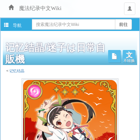
魔法纪录中文Wiki
用
户
导航
记忆结晶/迷子は日常自
文
不转换
販機
<
记忆结晶
跳
转
至：
导
航
、
搜
索