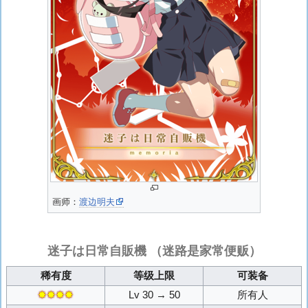
画师：
渡边明夫
迷子は日常自販機
（迷路是家常便贩）
稀有度
等级上限
可装备
✸✸✸✸
Lv 30 → 50
所有人