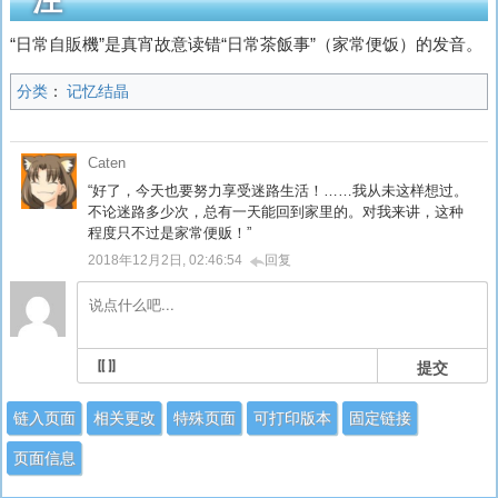
“
日常自販機
”是真宵故意读错“
日常茶飯事
”（家常便饭）的发音。
分类
：
记忆结晶
Caten
“好了，今天也要努力享受迷路生活！……我从未这样想过。
不论迷路多少次，总有一天能回到家里的。对我来讲，这种
程度只不过是家常便贩！”
2018年12月2日, 02:46:54
回复
提交
链入页面
相关更改
特殊页面
可打印版本
固定链接
页面信息