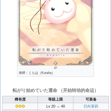
画师：
くらは（Kuraha）
転がり始めていた運命
（开始转动的命运）
稀有度
等级上限
可装备
✸✸✸
Lv 20 → 40
日向茉莉