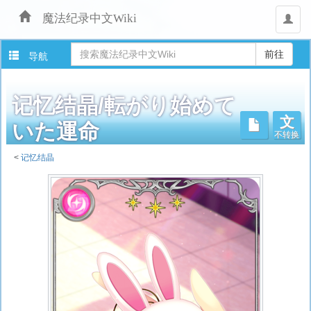
魔法纪录中文Wiki
用
户
导航
记忆结晶/転がり始めて
文
不转换
いた運命
<
记忆结晶
跳
转
至：
导
航
、
搜
索