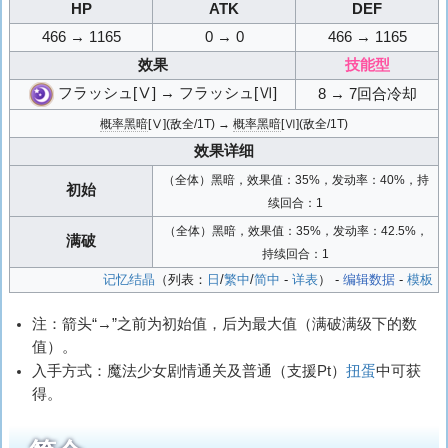
HP
ATK
DEF
466 → 1165
0 → 0
466 → 1165
效果
技能型
フラッシュ[Ⅴ] → フラッシュ[Ⅵ]
8 → 7回合冷却
概率黑暗
[Ⅴ](敌全/1T) →
概率黑暗
[Ⅵ](敌全/1T)
效果详细
（全体）黑暗，效果值：35%，发动率：40%，持
初始
续回合：1
（全体）黑暗，效果值：35%，发动率：42.5%，
满破
持续回合：1
记忆结晶
（列表：
日
/
繁中
/
简中
-
详表
） -
编辑数据
-
模板
注：箭头“→”之前为初始值，后为最大值（满破满级下的数
值）。
入手方式：魔法少女剧情通关及普通（支援Pt）
扭蛋
中可获
得。