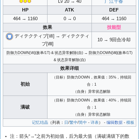
✸✸✸
Lv 20 → 40
广江千春
HP
ATK
DEF
464 → 1160
0 → 0
464 → 1160
效果
技能型
ディテクティブ[Ⅶ] → ディテクティ
10 → 9回合冷却
ブ[Ⅷ]
防御力DOWN
[Ⅶ](敌单/1T) &
状态异常解除
(自) →
防御力DOWN
[Ⅷ](敌单/1T)
&
状态异常解除
(自)
效果详细
（目标）防御力DOWN，效果值：35%，持续回
初始
合：1
（自身）异常状态解除
（目标）防御力DOWN，效果值：40%，持续回
满破
合：1
（自身）异常状态解除
记忆结晶
（列表：
日
/
繁中
/
简中
-
详表
） -
编辑数据
-
模板
注：箭头“→”之前为初始值，后为最大值（满破满级下的数