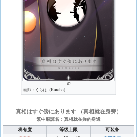
画师：
くらは（Kuraha）
真相はすぐ傍にあります
（真相就在身旁）
繁中服譯名：真相就在妳的身邊
稀有度
等级上限
可装备