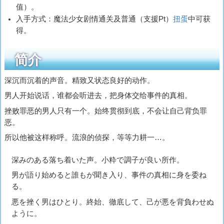
值）。
入手方式：魔法少女剧情通关及普通（支援Pt）
扭蛋
中可获
得。
简介
深沉而沉着的声音。精致又状态良好的动作。
男人开始说话，谁都会听进去，把身体交给事件的真相。
挫败罪恶的男人只有一个。始终贯彻到底，不会让自己背负罪
恶。
所以他被这样称呼。流浪的侦探，等等力耕一…。
深みのある落ち着いた声。小粋で調子が良い所作。
男が語り始めると誰もが聞き入り、事件の真相に身を委ね
る。
悪を挫く男はひとり。終始、徹底して、己が悪を背負わせぬ
ように。