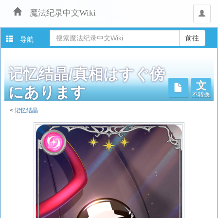
魔法纪录中文Wiki
用
户
导航
记忆结晶/真相はすぐ傍
文
不转换
にあります
<
记忆结晶
跳
转
至：
导
航
、
搜
索