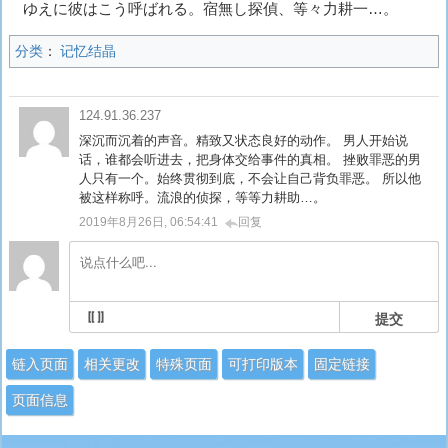
ゆえに彼はこう呼ばれる。宿無し探偵、等々力耕一…。
分类
：
记忆结晶
124.91.36.237
深沉而沉着的声音。精致又状态良好的动作。 男人开始说
话，谁都会听进去，把身体交给事件的真相。 挫败罪恶的男
人只有一个。始终贯彻到底，不会让自己背负罪恶。 所以他
被这样称呼。流浪的侦探，等等力耕助…。
2019年8月26日, 06:54:41
回复
提交
链入页面
相关更改
特殊页面
可打印版本
固定链接
页面信息