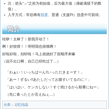
注：箭头“→”之前为初始值，后为最大值（满破满级下的数
值）。
入手方式：常驻稀有
扭蛋
、普通（支援Pt）扭蛋中可获得。
简介
哇咿！太棒了！那我开动了！
啊！好狡猾！！明明我也很饿啊！
好啦好啦，别吵啦！马上就烧好了按顺序来嘛
（说不出口啊，自己已经吃过了…）
「わぁい！いっちばーん!!いっただきまーす！」
「あー！ずるい!!あたしだってお腹すいてるのに！」
「はいはい、ケンカしない！すぐ焼けるから順番にねー」
（先に食ったとか言えねぇ…）
分类
：
记忆结晶