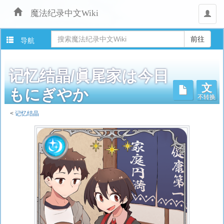
魔法纪录中文Wiki
用
户
导航
记忆结晶/眞尾家は今日
文
不转换
もにぎやか
<
记忆结晶
跳
转
至：
导
航
、
搜
索