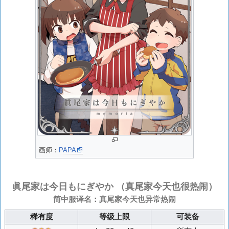
画师：
PAPA
眞尾家は今日もにぎやか
（真尾家今天也很热闹）
简中服译名：真尾家今天也异常热闹
稀有度
等级上限
可装备