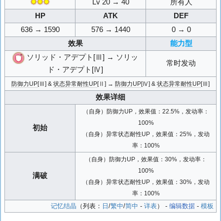
✸✸✸
Lv 20 → 40
所有人
HP
ATK
DEF
636 → 1590
576 → 1440
0 → 0
效果
能力型
ソリッド・アデプト[Ⅲ] → ソリッ
常时发动
ド・アデプト[Ⅳ]
防御力UP
[Ⅲ] &
状态异常耐性UP
[Ⅱ] →
防御力UP
[Ⅳ] &
状态异常耐性UP
[Ⅲ]
效果详细
（自身）防御力UP，效果值：22.5%，发动率：
100%
初始
（自身）异常状态耐性UP，效果值：25%，发动
率：100%
（自身）防御力UP，效果值：30%，发动率：
100%
满破
（自身）异常状态耐性UP，效果值：30%，发动
率：100%
记忆结晶
（列表：
日
/
繁中
/
简中
-
详表
） -
编辑数据
-
模板