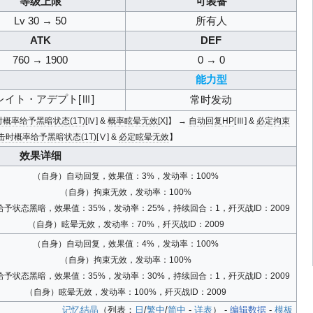
等级上限
可装备
Lv 30 → 50
所有人
ATK
DEF
760 → 1900
0 → 0
能力型
レイト・アデプト[Ⅲ]
常时发动
概率给予黑暗状态(1T)
[Ⅳ] &
概率眩晕无效
[X]】 →
自动回复HP
[Ⅲ] &
必定拘束
击时概率给予黑暗状态(1T)
[Ⅴ] &
必定眩晕无效
】
效果详细
（自身）自动回复，效果值：3%，发动率：100%
（自身）拘束无效，发动率：100%
予状态黑暗，效果值：35%，发动率：25%，持续回合：1，歼灭战ID：2009
（自身）眩晕无效，发动率：70%，歼灭战ID：2009
（自身）自动回复，效果值：4%，发动率：100%
（自身）拘束无效，发动率：100%
予状态黑暗，效果值：35%，发动率：30%，持续回合：1，歼灭战ID：2009
（自身）眩晕无效，发动率：100%，歼灭战ID：2009
记忆结晶
（列表：
日
/
繁中
/
简中
-
详表
） -
编辑数据
-
模板