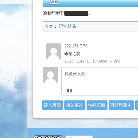
注
通称“明灯”
（续命灯）
。
分类
：
记忆结晶
222.171.7.70
希望之花
2021年7月24日, 13:09:58
回复
链入页面
相关更改
特殊页面
可打印版本