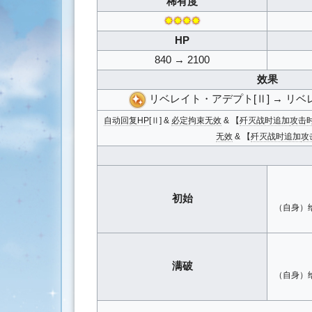
稀有度
搜
✸✸✸✸
索
HP
840 → 2100
效果
リベレイト・アデプト[Ⅱ] → リベ
自动回复HP
[Ⅱ] &
必定拘束无效
& 【
歼灭战时追加
攻击时
无效
& 【
歼灭战时追加
攻
初始
（自身）给
满破
（自身）给