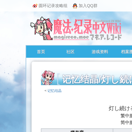
圆环记录攻略组
加入QQ群
首页
社区
游戏资料
档案
记忆结晶/灯
<
记忆结晶
跳
转
灯し続け
至：
繁中
导
简中
航
、