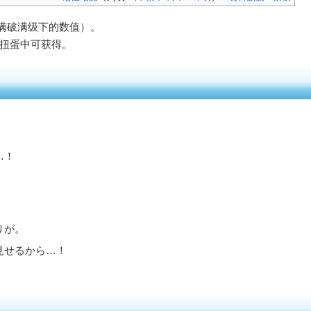
（满破满级下的数值）。
）扭蛋中可获得。
…！
りが。
見せるから…！