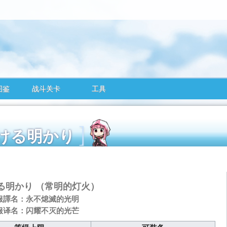
图鉴
战斗关卡
工具
し続ける明かり
る明かり
（常明的灯火）
服譯名：永不熄滅的光明
服译名：闪耀不灭的光芒