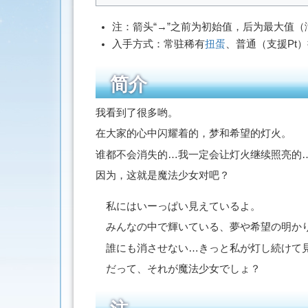
注：箭头“→”之前为初始值，后为最大值
入手方式：常驻稀有
扭蛋
、普通（支援Pt
简介
我看到了很多哟。
在大家的心中闪耀着的，梦和希望的灯火。
谁都不会消失的…我一定会让灯火继续照亮的
因为，这就是魔法少女对吧？
私にはいーっぱい見えているよ。
みんなの中で輝いている、夢や希望の明か
誰にも消させない…きっと私が灯し続けて
だって、それが魔法少女でしょ？