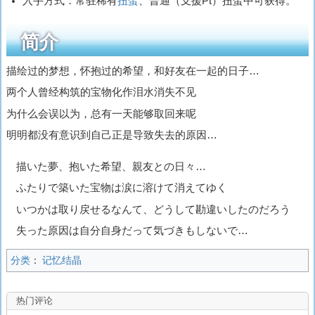
入手方式：常驻稀有
扭蛋
、普通（支援Pt）扭蛋中可获得。
简介
描绘过的梦想，怀抱过的希望，和好友在一起的日子…
两个人曾经构筑的宝物化作泪水消失不见
为什么会误以为，总有一天能够取回来呢
明明都没有意识到自己正是导致失去的原因…
描いた夢、抱いた希望、親友との日々…
ふたりで築いた宝物は涙に溶けて消えてゆく
いつかは取り戻せるなんて、どうして勘違いしたのだろう
失った原因は自分自身だって気づきもしないで…
分类
：
记忆结晶
热门评论