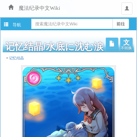
魔法纪录中文Wiki
用
户
导航
文
不转换
记忆结晶/水底に沈む涙
<
记忆结晶
跳
转
至：
导
航
、
搜
索