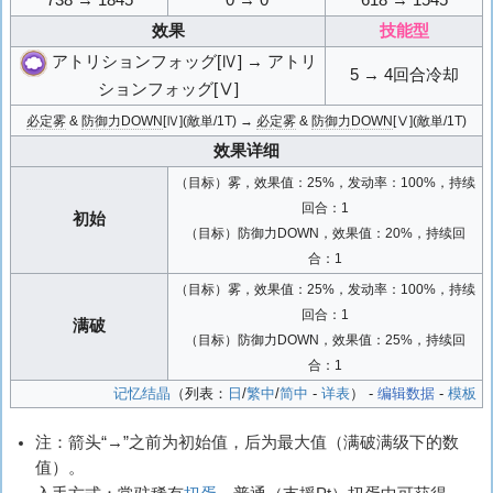
738 → 1845
0 → 0
618 → 1545
效果
技能型
アトリションフォッグ[Ⅳ] → アトリ
5 → 4回合冷却
ションフォッグ[Ⅴ]
必定雾
&
防御力DOWN
[Ⅳ](敵単/1T) →
必定雾
&
防御力DOWN
[Ⅴ](敵単/1T)
效果详细
（目标）雾，效果值：25%，发动率：100%，持续
回合：1
初始
（目标）防御力DOWN，效果值：20%，持续回
合：1
（目标）雾，效果值：25%，发动率：100%，持续
回合：1
满破
（目标）防御力DOWN，效果值：25%，持续回
合：1
记忆结晶
（列表：
日
/
繁中
/
简中
-
详表
） -
编辑数据
-
模板
注：箭头“→”之前为初始值，后为最大值（满破满级下的数
值）。