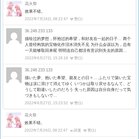
花火祭
效果不错。
2022年7月24日, 08:22:47
赞(1)
36.248.233.133
描绘过的梦想，怀抱过的希望，和好友在一起的日子… 两个
人曾经构筑的宝物化作泪水消失不见 为什么会误以为，总有
一天能够取回来呢 明明连自己都没有意识到失去的原因…
2022年6月27日, 15:26:18
赞(1)
36.248.233.133
描いた夢、抱いた希望、親友との日々… ふたりで築いた宝
物は涙に溶けて消えてゆく いつかは取り戻せるなんて、ど
うして勘違いしたのだろう 失った原因は自分自身だって気
づきもしないで…
2022年6月27日, 15:23:52
赞(1)
花火祭
效果不错。
2022年7月24日, 08:22:47
回复
赞(1)