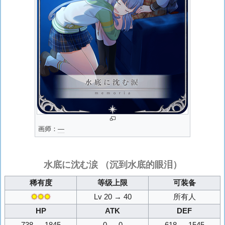
画师：
―
水底に沈む涙
（沉到水底的眼泪）
稀有度
等级上限
可装备
✸✸✸
Lv 20 → 40
所有人
HP
ATK
DEF