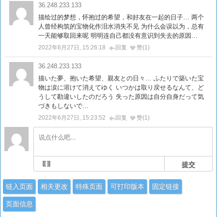
36.248.233.133
描绘过的梦想，怀抱过的希望，和好友在一起的日子… 两个
人曾经构筑的宝物化作泪水消失不见 为什么会误以为，总有
一天能够取回来呢 明明连自己都没有意识到失去的原因…
2022年6月27日, 15:26:18
回复
赞(1)
36.248.233.133
描いた夢、抱いた希望、親友との日々… ふたりで築いた宝
物は涙に溶けて消えてゆく いつかは取り戻せるなんて、ど
うして勘違いしたのだろう 失った原因は自分自身だって気
づきもしないで…
2022年6月27日, 15:23:52
回复
赞(1)
提交
链入页面
相关更改
特殊页面
可打印版本
固定链接
页面信息