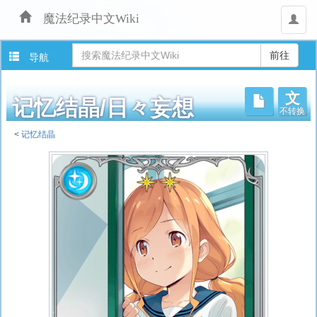
魔法纪录中文Wiki
用
户
导航
文
不转换
记忆结晶/日々妄想
<
记忆结晶
跳
转
至：
导
航
、
搜
索