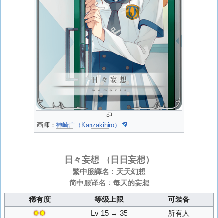
画师：
神崎广（Kanzakihiro）
日々妄想
（日日妄想）
繁中服譯名：天天幻想
简中服译名：每天的妄想
稀有度
等级上限
可装备
✸✸
Lv 15 → 35
所有人