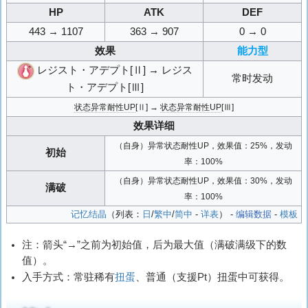
HP
ATK
DEF
443 → 1107
363 → 907
0 → 0
效果
能力型
レジスト・アデプト[Ⅱ] → レジス
常时发动
ト・アデプト[Ⅲ]
状态异常耐性UP
[Ⅱ] →
状态异常耐性UP
[Ⅲ]
效果详细
（自身）异常状态耐性UP，效果值：25%，发动
初始
率：100%
（自身）异常状态耐性UP，效果值：30%，发动
满破
率：100%
记忆结晶
（列表：
日
/
繁中
/
简中
-
详表
） -
编辑数据
-
模板
注：箭头“→”之前为初始值，后为最大值（满破满级下的数
值）。
入手方式：常驻稀有
扭蛋
、普通（支援Pt）扭蛋中可获得。