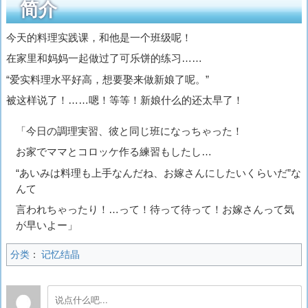
简介
今天的料理实践课，和他是一个班级呢！
在家里和妈妈一起做过了可乐饼的练习……
“爱实料理水平好高，想要娶来做新娘了呢。”
被这样说了！……嗯！等等！新娘什么的还太早了！
「今日の調理実習、彼と同じ班になっちゃった！
お家でママとコロッケ作る練習もしたし…
“あいみは料理も上手なんだね、お嫁さんにしたいくらいだ”な
んて
言われちゃったり！…って！待って待って！お嫁さんって気
が早いよー」
分类
：
记忆结晶