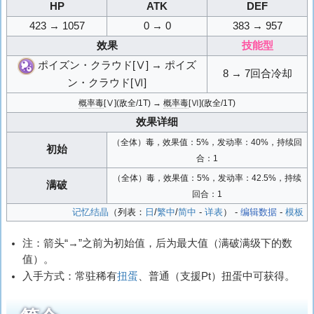
HP
ATK
DEF
423 → 1057
0 → 0
383 → 957
效果
技能型
ポイズン・クラウド[Ⅴ] → ポイズ
8 → 7回合冷却
ン・クラウド[Ⅵ]
概率毒
[Ⅴ](敌全/1T) →
概率毒
[Ⅵ](敌全/1T)
效果详细
（全体）毒，效果值：5%，发动率：40%，持续回
初始
合：1
（全体）毒，效果值：5%，发动率：42.5%，持续
满破
回合：1
记忆结晶
（列表：
日
/
繁中
/
简中
-
详表
） -
编辑数据
-
模板
注：箭头“→”之前为初始值，后为最大值（满破满级下的数
值）。
入手方式：常驻稀有
扭蛋
、普通（支援Pt）扭蛋中可获得。