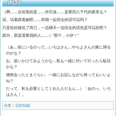
简介
（啊……在前面的是……伊吕波……是要回八千代的家里么？
试、试着跟着她吧……和我一起回去的话可以吗？
只是恰好碰见了而已，一边聊天一边回去的话也是可以的吧？
因为，那是需要我的人……）“那个，小伊！”
（あ…前にいるのって…いろはさん…やちよさんの家に帰る
のかな？
お、追いかけてみようかな…私も一緒に付いて行ったら駄目
かな？
偶然会ったときぐらい、一緒にお話しながら帰ってもいいよ
ね？
だって、私を必要としてくれた人だもん…）「あのっ、いろ
はさん！」
分类
：
记忆结晶