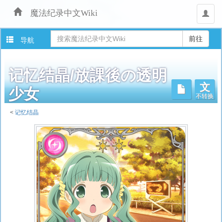
魔法纪录中文Wiki
用
户
导航
记忆结晶/放課後の透明
文
不转换
少女
<
记忆结晶
跳
转
至：
导
航
、
搜
索