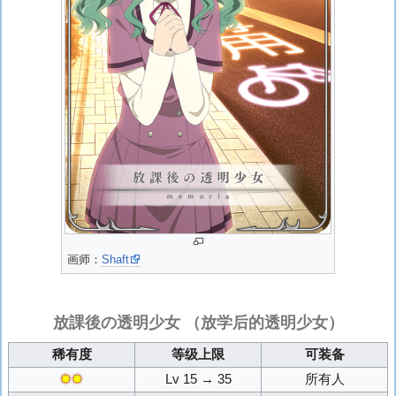
画师：
Shaft
放課後の透明少女
（放学后的透明少女）
稀有度
等级上限
可装备
✸✸
Lv 15 → 35
所有人