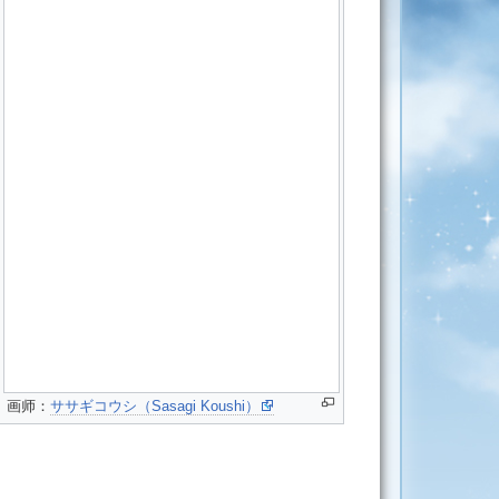
画师：
ササギコウシ（Sasagi Koushi）