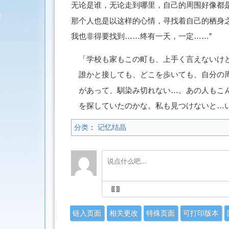
无论是谁，无论走到哪里，自己的周围好像都
那个人也是以这样的心情，寻找着自己的栖身
我也非得要找到……终有一天，一定……”
「学校も家もこの町も、上手く言えないけ
誰かと接しても、どこを歩いても、自分の
があって、馴染み切れない…。あの人もこ
を探していたのかな。私も見つけないと…
分类
：
记忆结晶
链入页面
相关更改
特殊页面
可打印版本