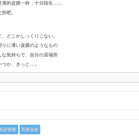
是薄的皮膜一样，十分陌生……
之所吧。
ど、どこかしっくりこない。
周りに薄い皮膜のようなもの
んな気持ちで、自分の居場所
いつか、きっと…」
固定链接
页面信息