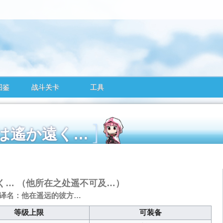
图鉴
战斗关卡
工具
の地は遙か遠く…
く…
（他所在之处遥不可及…）
译名：他在遥远的彼方…
等级上限
可装备