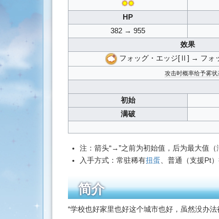
✸✸
搜
索
HP
382 → 955
效果
フォッグ・エッジ[Ⅱ] → フォ
攻击时概率给予雾状态
初始
满破
注：箭头“→”之前为初始值，后为最大值
入手方式：常驻稀有
扭蛋
、普通（支援Pt
简介
“学校也好家里也好这个城市也好，虽然没办