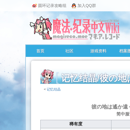
圆环记录攻略组
加入QQ群
首页
社区
游戏资料
档案
记忆结晶/彼
<
记忆结晶
跳
转
彼の地は遙か遠
至：
简中服
导
航
稀有度
、