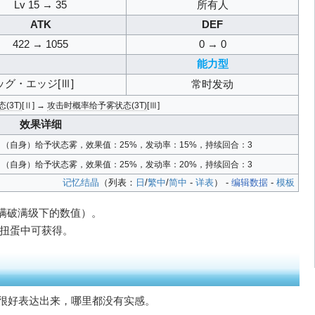
Lv 15 → 35
所有人
ATK
DEF
422 → 1055
0 → 0
能力型
ッグ・エッジ[Ⅲ]
常时发动
(3T)
[Ⅱ] →
攻击时概率给予雾状态(3T)
[Ⅲ]
效果详细
（自身）给予状态雾，效果值：25%，发动率：15%，持续回合：3
（自身）给予状态雾，效果值：25%，发动率：20%，持续回合：3
记忆结晶
（列表：
日
/
繁中
/
简中
-
详表
） -
编辑数据
-
模板
（满破满级下的数值）。
）扭蛋中可获得。
法很好表达出来，哪里都没有实感。