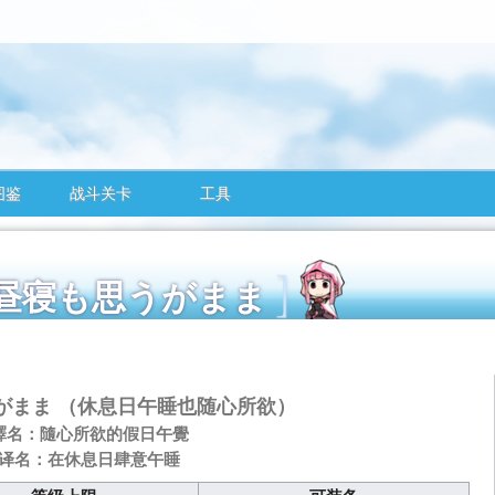
图鉴
战斗关卡
工具
日の昼寝も思うがまま
がまま
（休息日午睡也随心所欲）
譯名：隨心所欲的假日午覺
译名：在休息日肆意午睡