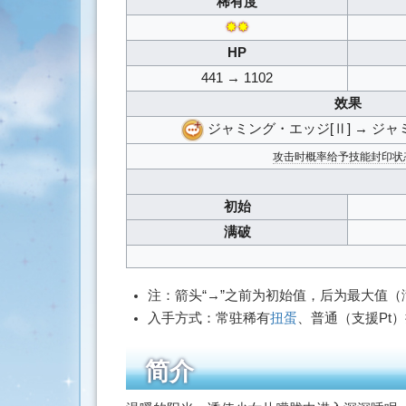
稀有度
搜
✸✸
索
HP
441 → 1102
效果
ジャミング・エッジ[Ⅱ] → ジャ
攻击时概率给予技能封印状态(
初始
满破
注：箭头“→”之前为初始值，后为最大值
入手方式：常驻稀有
扭蛋
、普通（支援Pt
简介