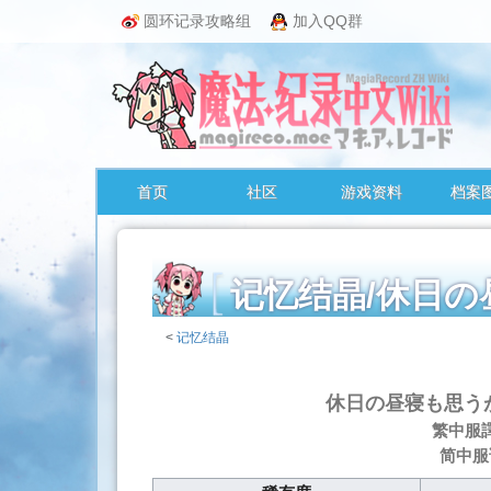
圆环记录攻略组
加入QQ群
首页
社区
游戏资料
档案
记忆结晶/休
<
记忆结晶
跳
转
休日の昼寝も思う
至：
繁中服
导
简中服
航
、