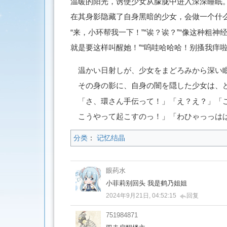
温暖的阳光，诱使少女从朦胧中进入深深睡眠
在其身影隐藏了自身黑暗的少女，会做一个什
“来，小环帮我一下！”“诶？诶？”“像这种粗神
就是要这样叫醒她！”“呜哇哈哈哈！别搔我痒啦
温かい日射しが、少女をまどろみから深い
その身の影に、自身の闇を隠した少女は、
「さ、環さん手伝って！」「え？え？」「
こうやって起こすのっ！」「わひゃっっは
分类
：
记忆结晶
眼药水
小菲莉别回头 我是鹤乃姐姐
2024年9月21日, 04:52:15
回复
751984871