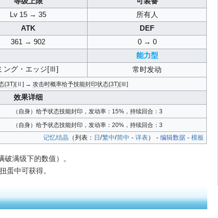
等级上限
可装备
Lv 15 → 35
所有人
ATK
DEF
361 → 902
0 → 0
能力型
ミング・エッジ[Ⅲ]
常时发动
3T)
[Ⅱ] →
攻击时概率给予技能封印状态(3T)
[Ⅲ]
效果详细
（自身）给予状态技能封印，发动率：15%，持续回合：3
（自身）给予状态技能封印，发动率：20%，持续回合：3
记忆结晶
（列表：
日
/
繁中
/
简中
-
详表
） -
编辑数据
-
模板
（满破满级下的数值）。
）扭蛋中可获得。