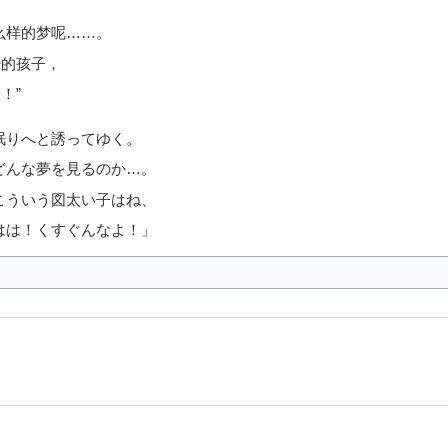
。
么样的梦呢……。
经的孩子，
！”
眠りへと誘ってゆく。
どんな夢を見るのか…。
こういう図太い子はね、
はは！くすぐんなよ！」