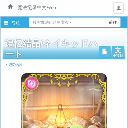
魔法纪录中文Wiki
用
户
导航
记忆结晶/ネイキッドハ
文
不转换
ート
<
记忆结晶
跳
转
至：
导
航
、
搜
索