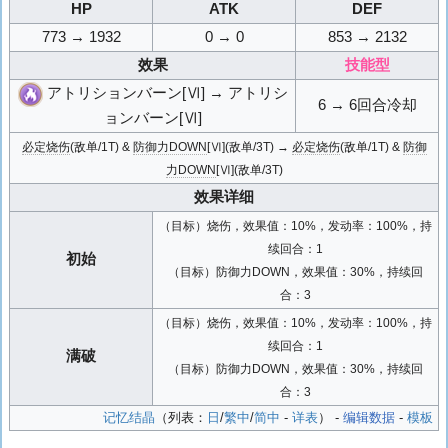
HP
ATK
DEF
773 → 1932
0 → 0
853 → 2132
效果
技能型
アトリションバーン[Ⅵ] → アトリシ
6 → 6回合冷却
ョンバーン[Ⅵ]
必定烧伤
(敌单/1T) &
防御力DOWN
[Ⅵ](敌单/3T) →
必定烧伤
(敌单/1T) &
防御
力DOWN
[Ⅵ](敌单/3T)
效果详细
（目标）烧伤，效果值：10%，发动率：100%，持
续回合：1
初始
（目标）防御力DOWN，效果值：30%，持续回
合：3
（目标）烧伤，效果值：10%，发动率：100%，持
续回合：1
满破
（目标）防御力DOWN，效果值：30%，持续回
合：3
记忆结晶
（列表：
日
/
繁中
/
简中
-
详表
） -
编辑数据
-
模板