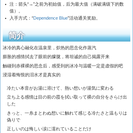
注：箭头“→”之前为初始值，后为最大值（满破满级下的数
值）。
入手方式：“
Dependence Blue
”活动通关奖励。
简介
冰冷的真心融化在温泉里，炽热的思念化作蒸汽
膨胀的感情拭去了眼前的朦胧，将坦诚的自己揭露开来
触碰到赤裸裸的思念后，感受到的冰冷与温暖一定是虚假的吧
浸湿着悔恨的泪水才是真实的
冷たい本音がお湯に溶けて、熱い想いが湯気に変わる
立ち上る感情は目の前の霞を拭い取って裸の自分をさらけ出
した
きっと、一糸まとわぬ想いに触れて感じる冷たさと温もりは
偽りで
正しいのは悔しい涙に濡れていることだけ