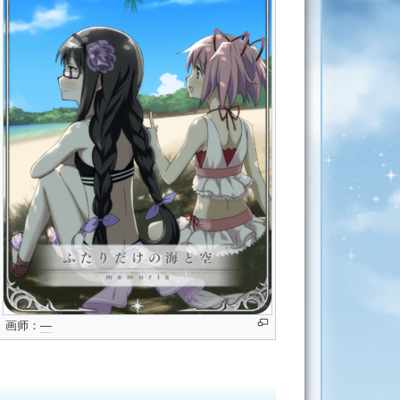
画师：
―