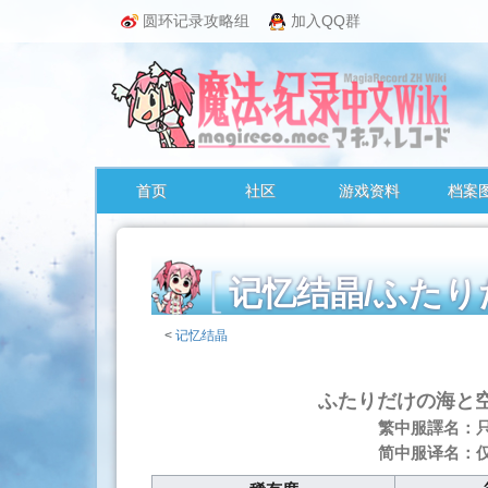
圆环记录攻略组
加入QQ群
首页
社区
游戏资料
档案
记忆结晶/ふ
<
记忆结晶
跳
转
ふたりだけの海と
至：
繁中服譯名：
导
简中服译名：
航
、