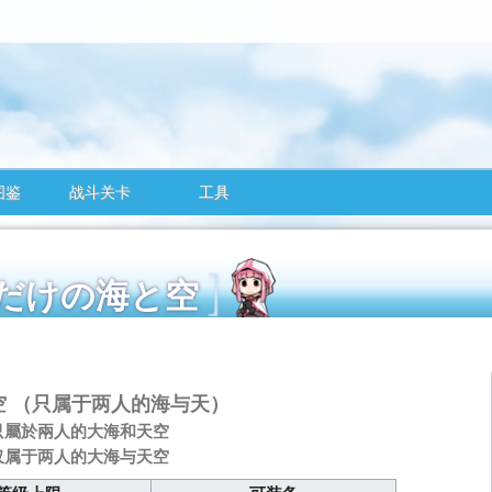
图鉴
战斗关卡
工具
たりだけの海と空
空
（只属于两人的海与天）
只屬於兩人的大海和天空
仅属于两人的大海与天空