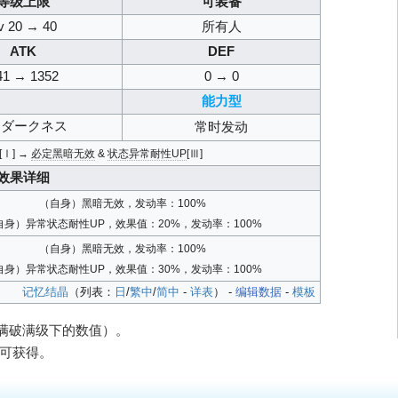
等级上限
可装备
v 20 → 40
所有人
ATK
DEF
41 → 1352
0 → 0
能力型
・ダークネス
常时发动
[Ⅰ] →
必定黑暗无效
&
状态异常耐性UP
[Ⅲ]
效果详细
（自身）黑暗无效，发动率：100%
自身）异常状态耐性UP，效果值：20%，发动率：100%
（自身）黑暗无效，发动率：100%
自身）异常状态耐性UP，效果值：30%，发动率：100%
记忆结晶
（列表：
日
/
繁中
/
简中
-
详表
） -
编辑数据
-
模板
（满破满级下的数值）。
中可获得。