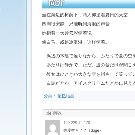
简介
坐在海边的树荫下，两人仰望着夏日的天空
四周很安静，只能听到海浪的声音
她指着一大片云彩笑着说
像白马、或是冰淇淋，这样笑着。
浜辺の木陰で座りながら、ふたりで夏の空
あたりは静かで、ただ、波の音だけが聞こ
彼女はひときわ大きな雲を指さして笑って
白馬だとか、アイスクリームだとかに見え
分类
：
记忆结晶
热门评论
120.229.72.178
去度蜜月了？（doge）