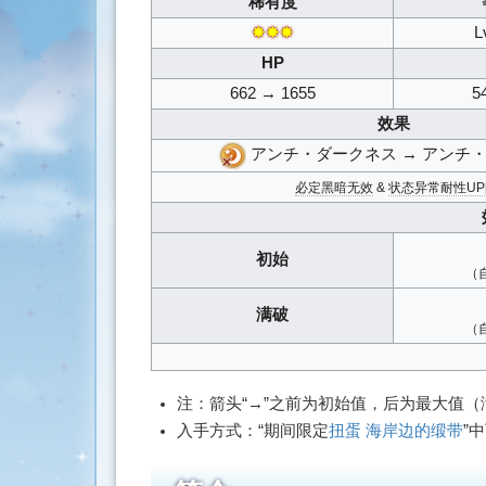
稀有度
搜
✸✸✸
L
索
HP
662 → 1655
5
效果
アンチ・ダークネス → アンチ
必定黑暗无效
&
状态异常耐性UP
初始
（
满破
（
注：箭头“→”之前为初始值，后为最大值
入手方式：“期间限定
扭蛋
海岸边的缎带
”